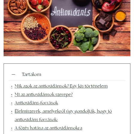
Tartalom
Mik azok az antioxidánsok? Egy kis történelem
Mi az antioxidánsok szerepe?
Antioxidáns-források
Élelmiszerek, amelyekről úgy gondolják, hogy jó
antioxidáns források:
A főzés hatása az antioxidánsokra