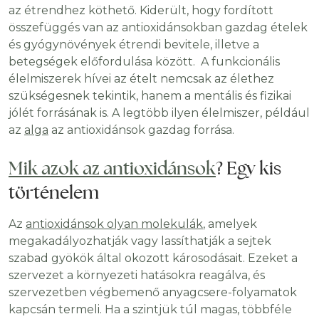
az étrendhez köthető. Kiderült, hogy fordított
összefüggés van az antioxidánsokban gazdag ételek
és gyógynövények étrendi bevitele, illetve a
betegségek előfordulása között. A funkcionális
élelmiszerek hívei az ételt nemcsak az élethez
szükségesnek tekintik, hanem a mentális és fizikai
jólét forrásának is. A legtöbb ilyen élelmiszer, például
az
alga
az antioxidánsok gazdag forrása.
Mik azok az antioxidánsok
? Egy kis
történelem
Az
antioxidánsok olyan molekulák
, amelyek
megakadályozhatják vagy lassíthatják a sejtek
szabad gyökök által okozott károsodásait. Ezeket a
szervezet a környezeti hatásokra reagálva, és
szervezetben végbemenő anyagcsere-folyamatok
kapcsán termeli. Ha a szintjük túl magas, többféle