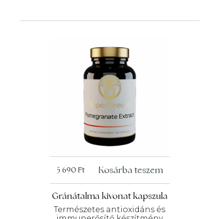
Kosárba teszem
5 690
Ft
Gránátalma kivonat kapszula
Természetes antioxidáns és
immunerősítő készítmény