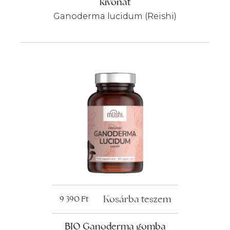
kivonat
Ganoderma lucidum (Reishi)
Kosárba teszem
9 390
Ft
BIO Ganoderma gomba