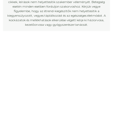
cikkek, leírások nem helyettesítik szakember véleményét. Betegség
esetén minden esetben forduljon szakorvoshoz. Kérjük vegye
figyelembe, hogy az étrend-kiegészítők nem helyettesítik a
kiegyensúlyozott, vegyes táplálkozást és az egészséges életmódot. A
kockázatok és mellékhatások elkerülése végett kérje ki háziorvosa,
kezelőorvosa vagy gyógyszerésze tanácsát.