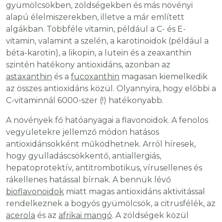
gyümölcsökben, zöldségekben és más növényi
alapú élelmiszerekben, illetve a már említett
algákban. Többféle vitamin, például a C- és E-
vitamin, valamint a szelén, a karotinoidok (például a
béta-karotin), a likopin, a lutein és a zeaxanthin
szintén hatékony antioxidáns, azonban az
astaxanthin
és a
fucoxanthin
magasan kiemelkedik
az összes antioxidáns közül. Olyannyira, hogy előbbi a
C-vitaminnál 6000-szer (!) hatékonyabb.
A növények fő hatóanyagai a flavonoidok. A fenolos
vegyületekre jellemző módon hatásos
antioxidánsokként működhetnek. Arról híresek,
hogy gyulladáscsökkentő, antiallergiás,
hepatoprotektív, antitrombotikus, vírusellenes és
rákellenes hatással bírnak. A bennük lévő
bioflavonoidok
miatt magas antioxidáns aktivitással
rendelkeznek a bogyós gyümölcsök, a citrusfélék, az
acerola
és az
afrikai mangó
. A zöldségek közül