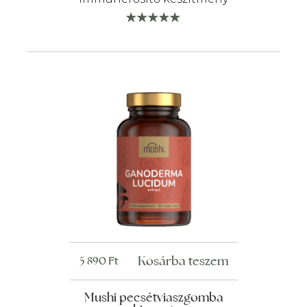
Kosárba teszem
5 890
Ft
Mushi pecsétviaszgomba