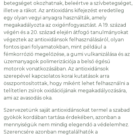
betegséget okozhatnak, beleértve a szívbetegséget,
illetve a rákot. Az antioxidáns kifejezést eredetileg
egy olyan vegyi anyagra használták, amely
megakadályozta az oxigénfogyasztást. A 19. század
végén és a 20. század elején átfogó tanulmányokat
végeztek az antioxidánsok felhasználásáról, olyan
fontos ipari folyamatokban, mint például a
fémkorrózió megelőzése, a gumi vulkanizálása és az
üzemanyagok polimerizációja a belső égésű
motorok vonatkozásában. Az antioxidánsok
szerepével kapcsolatos korai kutatások arra
összpontosítottak, hogy miként lehet felhasználni a
telítetlen zsírok oxidációjának megakadályozására,
ami az avasodás oka.
Szervezetünk saját antioxidánsokat termel a szabad
gyökök kordában tartása érdekében, azonban a
mennyiségük nem mindig elegendő a védelemhez.
Szerencsére azonban megtalálhatók a