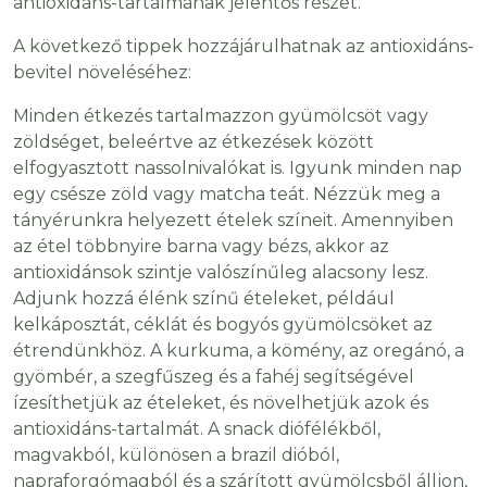
antioxidáns-tartalmának jelentős részét.
A következő tippek hozzájárulhatnak az antioxidáns-
bevitel növeléséhez:
Minden étkezés tartalmazzon gyümölcsöt vagy
zöldséget, beleértve az étkezések között
elfogyasztott nassolnivalókat is. Igyunk minden nap
egy csésze zöld vagy matcha teát. Nézzük meg a
tányérunkra helyezett ételek színeit. Amennyiben
az étel többnyire barna vagy bézs, akkor az
antioxidánsok szintje valószínűleg alacsony lesz.
Adjunk hozzá élénk színű ételeket, például
kelkáposztát, céklát és bogyós gyümölcsöket az
étrendünkhöz. A kurkuma, a kömény, az oregánó, a
gyömbér, a szegfűszeg és a fahéj segítségével
ízesíthetjük az ételeket, és növelhetjük azok és
antioxidáns-tartalmát. A snack diófélékből,
magvakból, különösen a brazil dióból,
napraforgómagból és a szárított gyümölcsből álljon,