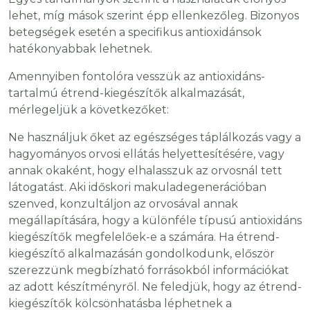
lehet, míg mások szerint épp ellenkezőleg. Bizonyos
betegségek esetén a specifikus antioxidánsok
hatékonyabbak lehetnek.
Amennyiben fontolóra vesszük az antioxidáns-
tartalmú étrend-kiegészítők alkalmazását,
mérlegeljük a következőket:
Ne használjuk őket az egészséges táplálkozás vagy a
hagyományos orvosi ellátás helyettesítésére, vagy
annak okaként, hogy elhalasszuk az orvosnál tett
látogatást. Aki időskori makuladegenerációban
szenved, konzultáljon az orvosával annak
megállapítására, hogy a különféle típusú antioxidáns
kiegészítők megfelelőek-e a számára. Ha étrend-
kiegészítő alkalmazásán gondolkodunk, először
szerezzünk megbízható forrásokból információkat
az adott készítményről. Ne feledjük, hogy az étrend-
kiegészítők kölcsönhatásba léphetnek a