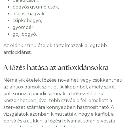
paradicsom,
bogyós gyümölcsök,
olajos magvak,
csipkebogyó,
gyömbér,
goji bogyó.
Az élénk színű ételek tartalmazzák a legtöbb
antioxidánst.
A főzés hatása az antioxidánsokra
Némelyik ételek főzése növelheti vagy csökkentheti
az antioxidánsok szintjét. A likopinból, amely színt
kölcsönöz a paradicsomnak, a hőkezelésnek
köszönhetően jóval több szívódik fel, emellett a
szervezet számára könnyebben hasznosítható. A
vizsgálatok azonban kimutatták, hogy a karfiol, a
borsó és a cukkini a főzési folyamat során elveszíti