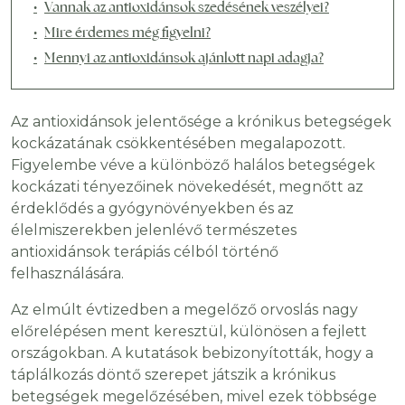
Vannak az antioxidánsok szedésének veszélyei?
Mire érdemes még figyelni?
Mennyi az antioxidánsok ajánlott napi adagja?
Az antioxidánsok jelentősége a krónikus betegségek
kockázatának csökkentésében megalapozott.
Figyelembe véve a különböző halálos betegségek
kockázati tényezőinek növekedését, megnőtt az
érdeklődés a gyógynövényekben és az
élelmiszerekben jelenlévő természetes
antioxidánsok terápiás célból történő
felhasználására.
Az elmúlt évtizedben a megelőző orvoslás nagy
előrelépésen ment keresztül, különösen a fejlett
országokban. A kutatások bebizonyították, hogy a
táplálkozás döntő szerepet játszik a krónikus
betegségek megelőzésében, mivel ezek többsége