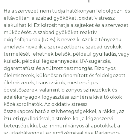
Ha a szervezet nem tudja hatékonyan feldolgozni és
eltávolítani a szabad gyököket, oxidatív stressz
alakulhat ki. Ez károsíthatja a sejteket és a szervezet
működését. A szabad gyököket reaktív
oxigénfajoknak (ROS) is nevezik. Azok a tényezők,
amelyek növelik a szervezetben a szabad gyökök
termelését lehetnek belsők, például gyulladás, vagy
külsők, például légszennyezés, UV-sugárzás,
cigarettafüst és a túlzott testmozgás. Bizonyos
élelmiszerek, különösen finomított és feldolgozott
élelmiszerek, transzzsírok, mesterséges
édesítőszerek, valamint bizonyos színezékek és
adalékanyagok fogyasztása szintén a kiváltó okok
közé sorolhatók. Az oxidatív stressz
összekapcsolható a szívbetegségekkel, a rákkal, az
ízületi gyulladással, a stroke-kal, a légzőszervi
betegségekkel, az immunhiányos állapotokkal, a
szürkehályoggal, az emfizémával és a Parkinson-