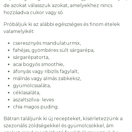
de azokat válasszuk azokat, amelyekhez nincs
hozzáadva cukor vagy só.
Próbáljuk ki az alábbi egészséges és finom ételek
valamelyikét:
cseresznyés mandulaturmix,
fahéjas, gyömbéres sült sárgarépa,
sárgarépatorta,
acai bogyós smoothie,
áfonyás vagy ribizlis fagylalt,
málnás vagy almás zabkeksz,
gyümölcssaláta,
céklasaláta,
aszaltszilva- leves
chia magos puding.
Bátran találjunk ki új recepteket, kísérletezzünk a
szezonális zöldségekkel és gyümölcsökkel, ám