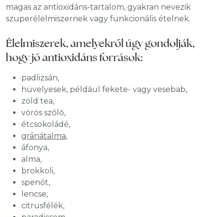
magas az antioxidáns-tartalom, gyakran nevezik
szuperélelmiszernek vagy funkcionális ételnek.
Élelmiszerek, amelyekről úgy gondolják,
hogy jó antioxidáns források:
padlizsán,
hüvelyesek, például fekete- vagy vesebab,
zöld tea,
vörös szőlő,
étcsokoládé,
gránátalma
,
áfonya,
alma,
brokkoli,
spenót,
lencse,
citrusfélék,