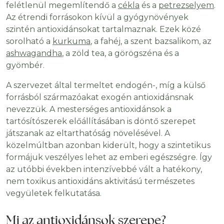
felétlenül megemlítendő a
cékla
és a
petrezselyem
.
Az étrendi forrásokon kívül a gyógynövények
szintén antioxidánsokat tartalmaznak. Ezek közé
sorolható a
kurkuma
, a fahéj, a szent bazsalikom, az
ashwagandha
, a zöld tea, a görögszéna és a
gyömbér.
A szervezet által termeltet endogén-, míg a külső
forrásból származóakat exogén antioxidánsnak
nevezzük. A mesterséges antioxidánsok a
tartósítószerek előállításában is döntő szerepet
játszanak az eltarthatóság növelésével. A
közelmúltban azonban kiderült, hogy a szintetikus
formájuk veszélyes lehet az emberi egészségre. Így
az utóbbi években intenzívebbé vált a hatékony,
nem toxikus antioxidáns aktivitású természetes
vegyületek felkutatása.
Mi az antioxidánsok szerepe?