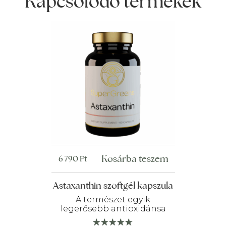
Kapcsolódó termékek
Kosárba teszem
6 790
Ft
Astaxanthin szoftgél kapszula
A természet egyik
legerősebb antioxidánsa