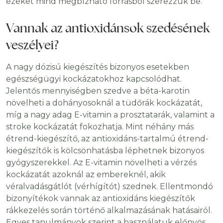
ezeket mind megbízható forrásból szerezzük be.
Vannak az antioxidánsok szedésének
veszélyei?
A nagy dózisú kiegészítés bizonyos esetekben
egészségügyi kockázatokhoz kapcsolódhat.
Jelentős mennyiségben szedve a béta-karotin
növelheti a dohányosoknál a tüdőrák kockázatát,
míg a nagy adag E-vitamin a prosztatarák, valamint a
stroke kockázatát fokozhatja. Mint néhány más
étrend-kiegészítő, az antioxidáns-tartalmú étrend-
kiegészítők is kölcsönhatásba léphetnek bizonyos
gyógyszerekkel. Az E-vitamin növelheti a vérzés
kockázatát azoknál az embereknél, akik
véralvadásgátlót (vérhígítót) szednek. Ellentmondó
bizonyítékok vannak az antioxidáns kiegészítők
rákkezelés során történő alkalmazásának hatásairól.
Egyes tanulmányok szerint a használatuk előnyös