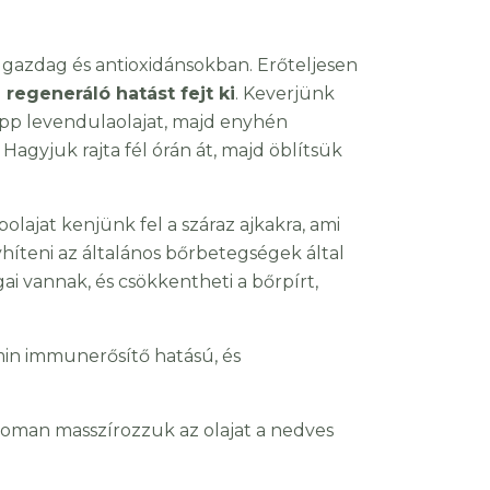
s gazdag és antioxidánsokban. Erőteljesen
l
regeneráló hatást fejt ki
. Keverjünk
sepp levendulaolajat, majd enyhén
 Hagyjuk rajta fél órán át, majd öblítsük
lajat kenjünk fel a száraz ajkakra, ami
yhíteni az általános bőrbetegségek által
ai vannak, és csökkentheti a bőrpírt,
min immunerősítő hatású, és
inoman masszírozzuk az olajat a nedves