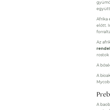
gyümöl
együtt
Afrika
előtt.
forralt
Az afr
rende
rostok 
A bősé
A bioak
Mycoba
Preb
A baob