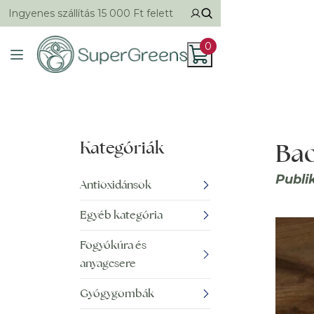
Ingyenes szállítás 15 000 Ft felett
0
Kategóriák
Bao
Publi
Antioxidánsok
Egyéb kategória
Fogyókúra és
anyagcsere
Gyógygombák