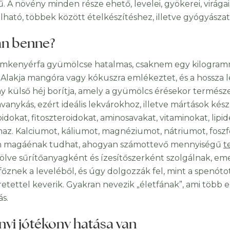
ű. A növény minden része ehető, levelei, gyökerei, virág
lható, többek között ételkészítéshez, illetve gyógyászati
an benne?
mkenyérfa gyümölcse hatalmas, csaknem egy kilogramm
 Alakja mangóra vagy kókuszra emlékeztet, és a hossza l
 külső héj borítja, amely a gyümölcs érésekor természe
savanykás, ezért ideális lekvárokhoz, illetve mártások ké
oidokat, fitoszteroidokat, aminosavakat, vitaminokat, lip
maz. Kalciumot, káliumot, magnéziumot, nátriumot, foszfo
n magáénak tudhat, ahogyan számottevő mennyiségű
t
lve sűrítőanyagként és ízesítőszerként szolgálnak, emel
 főznek a leveléből, és úgy dolgozzák fel, mint a spenóto
etettel keverik. Gyakran nevezik „életfának”, ami több eze
ás.
nyi jótékony hatása van