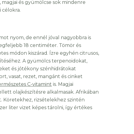
ai, magjai és gyümölcse sok mindenre
 célokra.
ot nyom, de ennél jóval nagyobbra is
egfeljebb 18 centiméter. Tömör és
tes módon kiszárad. Ízre egyhén citrusos,
szítéséhez. A gyümölcs terpenoidokat,
ideket és jótékony szénhidrátokat
rt, vasat, rezet, mangánt és cinket
ermészetes C-vitamint
is. Magjai
lett olajkészítésre alkalmasak. Afrikában
t. Köretekhez, rizsételekhez szintén
r liter vizet képes tárolni, így értékes