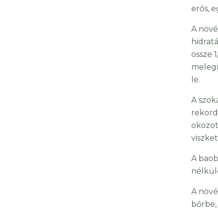
erős, 
A növé
hidratá
össze 
melegít
le.
A szok
rekord
okozot
viszket
A baob
nélkül
A növé
bőrbe,