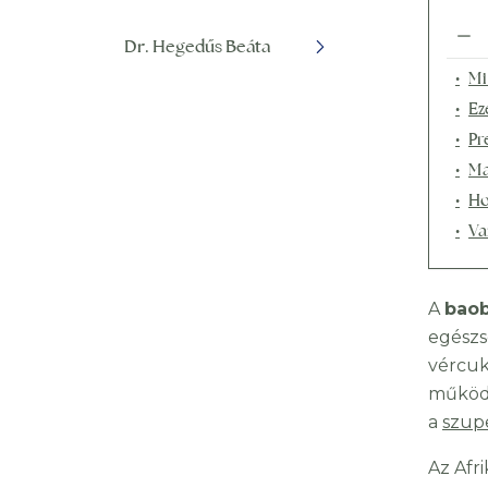
Dr. Hegedűs Beáta
Mi
Ez
Pr
Ma
Ho
Va
A
bao
egészs
vércuk
működé
a
szup
Az Afr