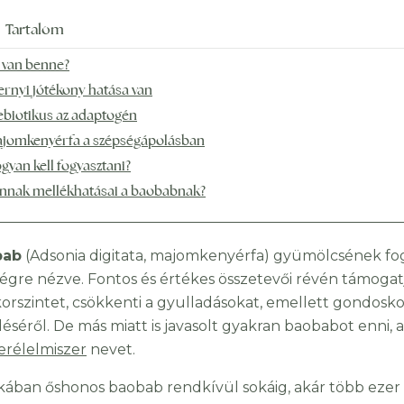
Tartalom
 van benne?
ernyi jótékony hatása van
ebiotikus az adaptogén
jomkenyérfa a szépségápolásban
gyan kell fogyasztani?
nnak mellékhatásai a baobabnak?
bab
(Adsonia digitata, majomkenyérfa) gyümölcsének fog
égre nézve. Fontos és értékes összetevői révén támogatj
orszintet, csökkenti a gyulladásokat, emellett gondos
séről. De más miatt is javasolt gyakran baobabot enni,
erélelmiszer
nevet.
ikában őshonos baobab rendkívül sokáig, akár több ezer é