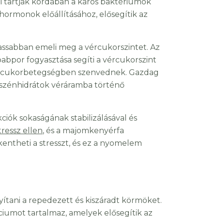
i tartják kordában a káros baktériumok
hormonok előállításához, elősegítik az
lassabban emeli meg a vércukorszintet. Az
bpor fogyasztása segíti a vércukorszint
pusú cukorbetegségben szenvednek. Gazdag
a szénhidrátok véráramba történő
ciók sokaságának stabilizálásával és
tressz ellen
, és a majomkenyérfa
kentheti a stresszt, és ez a nyomelem
tani a repedezett és kiszáradt körmöket.
iumot tartalmaz, amelyek elősegítik az