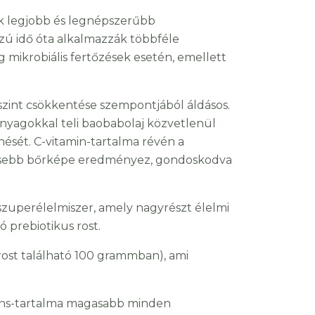
yik legjobb és legnépszerűbb
szú idő óta alkalmazzák többféle
ég mikrobiális fertőzések esetén, emellett
szint csökkentése szempontjából áldásos.
panyagokkal teli baobabolaj közvetlenül
nését. C-vitamin-tartalma révén a
gesebb bőrképe eredményez, gondoskodva
zuperélelmiszer, amely nagyrészt élelmi
 prebiotikus rost.
ost található 100 grammban), ami
idáns-tartalma magasabb minden