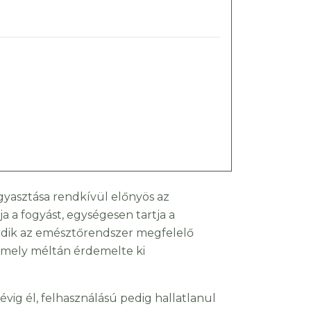
yasztása rendkívül előnyös az
a a fogyást, egységesen tartja a
kodik az emésztőrendszer megfelelő
 amely méltán érdemelte ki
vig él, felhasználású pedig hallatlanul