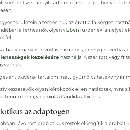
csnél. Kétszer annyit tartalmaz, mint a goji bogyó, és t
esen.
 egyes területein a terhes nők az érett a fa kérgét haszn
 Indiában a terhes nők olyan vízben fürdenek, amelyet 
ak fel.
ikai hagyományos orvoslás hasmenés, émelygés, vérhas, 
llenességek kezelésére
használja. A szárított vagy fr
is vannak.
ges antioxidáns- tartalom miatt gyümölcs hatékony im
tív összetevők olyan kórokozók ellen hatásosak, mint a Bac
cterium lepra, valamint a Candida albicans.
iotikus az adaptogén
abban lévő rost prebiotikus rostok elősegítik a probio