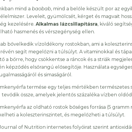
nkban mind a
baobab
, mind a belőle készült por az eg
élelmiszer. Leveleit, gyümölcsét, kérget és magvait hos
ég kezelésére.
Alkalmas lázcsillapításra
, kiváló segíts
lható hasmenés és vérszegénység ellen.
ab bővelkedik vízoldékony rostokban, ami a koleszterin
i révén segít megelőzni a túlsúlyt. A vitaminokkal és tá
ető a bőrre, hogy csökkentse a ráncok és a striák megjele
én képződés elsőrangú elősegítője. Használata egysé
rugalmasságáról és simaságáról.
mkenyérfa termése egy teljes mértékben természetes s
l tevődik össze, amelyek jelentős százaléka vízben oldódó
mkenyérfa az oldható rostok bőséges forrása (5 gramm r
elheti a koleszterinszintet, és megelőzheti a túlsúlyt.
Journal of Nutrition internetes folyóirat szerint antiox