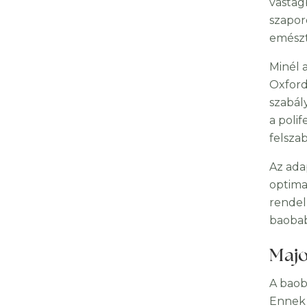
vastag
szapor
emészt
Minél 
Oxford
szabál
a poli
felsza
Az ada
optima
rendel
baobab
Majo
A baob
Ennek 