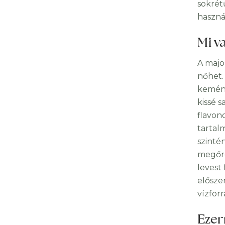
sokrét
haszná
Mi v
A majo
nőhet.
kemény
kissé 
flavon
tartal
szinté
megőrö
levest
előszer
vízforr
Ezer