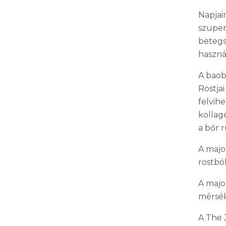
Napjai
szuper
betegs
haszná
A baob
Rostja
felvih
kollag
a bőr 
A majo
rostbó
A majo
mérsék
A The 