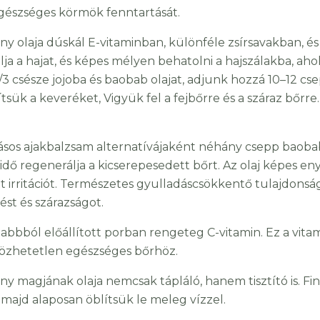
egészséges körmök fenntartását.
ny olaja dúskál E-vitaminban, különféle zsírsavakban, é
lja a hajat, és képes mélyen behatolni a hajszálakba, aho
1/3 csésze jojoba és baobab olajat, adjunk hozzá 10–12 c
sük a keveréket, Vigyük fel a fejbőrre és a száraz bőrre.
ásos ajakbalzsam alternatívájaként néhány csepp baobabo
idő regenerálja a kicserepesedett bőrt. Az olaj képes en
t irritációt. Természetes gyulladáscsökkentő tulajdonság
ést és szárazságot.
abbból előállított porban rengeteg C-vitamin. Ez a vita
özhetetlen egészséges bőrhöz.
ny magjának olaja nemcsak tápláló, hanem tisztító is. F
 majd alaposan öblítsük le meleg vízzel.