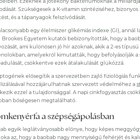
bélben. Ezeknek a jótékony baktériumoknak a milliárdja
odását. Szükségesek a K-vitamin szintéziséhez, bizonyos 
ést, és a tápanyagok felszívódását.
alacsonyabb egy élelmiszer glikémiás indexe (GI), annál 
 Brookes Egyetem kutatói bebizonyították, hogy a baoba
yozását, ami különösen jó hír azoknak, akik a 2-es tí
fenolokban, amelyekről kimutatták, hogy befolyásolják 
badulását, csökkentve ezek átalakulását glükózzá.
ptogének elősegítik a szervezetben zajló fiziológiás funk
lizálásával hozzájárulhatnak szervezett védelméhez a
s
kezik ezzel a tulajdonsággal. A napi cinkfogyasztás csök
ban bőségesen megtalálható.
mkenyérfa a szépségápolásban
ab egyik leglátványosabb előnye, hogy képes meggyógyí
oka az, hogy a baobab nagy mennyiségű fehérjét és kalc