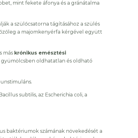
öbbet, mint fekete áfonya és a gránátalma
álják a szülőcsatorna tágításához a szülés
előzőleg a majomkenyérfa kérgével együtt
és más
krónikus emésztési
iss gyümölcsben oldhatatlan és oldható
munstimuláns.
illus subtilis, az Escherichia coli, a
tikus baktériumok számának növekedését a