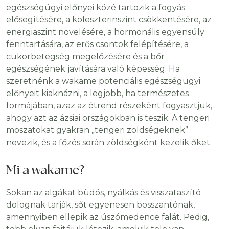
egészségügyi előnyei közé tartozik a fogyás
elősegítésére, a koleszterinszint csökkentésére, az
energiaszint növelésére, a hormonális egyensúly
fenntartására, az erős csontok felépítésére, a
cukorbetegség megelőzésére és a bőr
egészségének javítására való képesség. Ha
szeretnénk a wakame potenciális egészségügyi
előnyeit kiaknázni, a legjobb, ha természetes
formájában, azaz az étrend részeként fogyasztjuk,
ahogy azt az ázsiai országokban is teszik. A tengeri
moszatokat gyakran „tengeri zöldségeknek”
nevezik, és a főzés során zöldségként kezelik őket.
Mi a wakame?
Sokan az algákat büdös, nyálkás és visszataszító
dolognak tarják, sőt egyenesen bosszantónak,
amennyiben ellepik az úszómedence falát. Pedig,