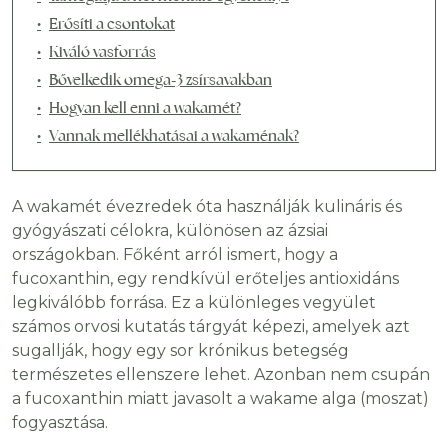
Erősíti a csontokat
Kiváló vasforrás
Bővelkedik omega-3 zsírsavakban
Hogyan kell enni a wakamét?
Vannak mellékhatásai a wakaménak?
A wakamét évezredek óta használják kulináris és
gyógyászati ​​célokra, különösen az ázsiai
országokban. Főként arról ismert, hogy a
fucoxanthin, egy rendkívül erőteljes antioxidáns
legkiválóbb forrása. Ez a különleges vegyület
számos orvosi kutatás tárgyát képezi, amelyek azt
sugallják, hogy egy sor krónikus betegség
természetes ellenszere lehet. Azonban nem csupán
a fucoxanthin miatt javasolt a wakame alga (moszat)
fogyasztása.