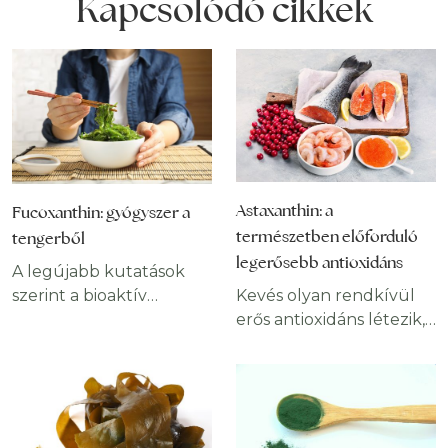
Kapcsolódó cikkek
Astaxanthin: a
Fucoxanthin: gyógyszer a
természetben előforduló
tengerből
legerősebb antioxidáns
A legújabb kutatások
Kevés olyan rendkívül
szerint a bioaktív
erős antioxidáns létezik,
fucoxanthin számos
mint az astaxanthin. Ez a
élettani funkciót
természetes eredetű
támogat a szervezetben.
vegyület az óceán
Erőteljes
mélyéről származik, és
antioxidánsként
számos betegség
alkalmas lehet a