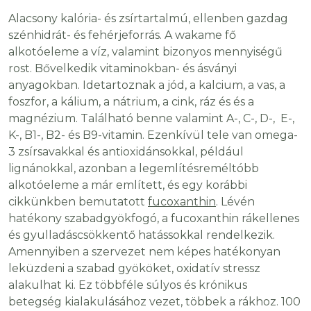
Alacsony kalória- és zsírtartalmú, ellenben gazdag
szénhidrát- és fehérjeforrás. A wakame fő
alkotóeleme a víz, valamint bizonyos mennyiségű
rost. Bővelkedik vitaminokban- és ásványi
anyagokban. Idetartoznak a jód, a kalcium, a vas, a
foszfor, a kálium, a nátrium, a cink, ráz és és a
magnézium. Található benne valamint A-, C-, D-, E-,
K-, B1-, B2- és B9-vitamin. Ezenkívül tele van omega-
3 zsírsavakkal és antioxidánsokkal, például
lignánokkal, azonban a legemlítésreméltóbb
alkotóeleme a már említett, és egy korábbi
cikkünkben bemutatott
fucoxanthin
. Lévén
hatékony szabadgyökfogó, a fucoxanthin rákellenes
és gyulladáscsökkentő hatássokkal rendelkezik.
Amennyiben a szervezet nem képes hatékonyan
leküzdeni a szabad gyököket, oxidatív stressz
alakulhat ki. Ez többféle súlyos és krónikus
betegség kialakulásához vezet, többek a rákhoz. 100