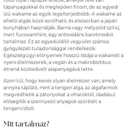
több olyan fajtájuk létezik, amelyik tele van
tápanyagokkal és meglepően finom, de az egyedi
ízű wakame az egyik legelterjedtebb. A wakame az
ehető algák közé sorolható, és elsősorban a japán
konyhában használják. Barna vagy mélyzöld színű,
mert fucoxanthint, egy antioxidáns karotinoidot
tartalmaz. Ez az egyedülálló vegyület számos
gyógyászati tulajdonsággal rendelkezik.
Egészségügyi előnyeinek hosszú listája a wakamét a
nyers élelmiszerek, a vegán és a makrobiotikus
étrend közkedvelt alapanyagává tette.
Azon túl, hogy kevés olyan élelmiszer van, amely
annyira tápláló, mint a tengeri alga, az algafarmok
megvédhetik a zátonyokat a viharoktól, ráadásul
elősegítik a szennyező anyagok szűrését a
tengervízből.
Mit tartalmaz?