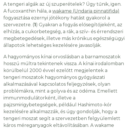
A tengeri algák az új szuperételek? Úgy tűnik, igen.
A fucoxanthin hála, a
wakame (Undaria pinnatifida)
fogyasztása ezernyi jótékony hatást gyakorol a
szervezetre. (
1
) Gyakran a fogyás elősegítőjeként, az
elhízás, a cukorbetegség, a rák, a szív- és érrendszeri
megbetegedések, illetve más krónikus egészségügyi
állapotok lehetséges kezelésére javasolják.
A hagyományos kínai orvoslásban a barnamoszatok
hosszú múltra tekintenek vissza. A kínai irodalomban
körülbelül 2000 évvel ezelőtt megjelentek a
tengeri moszatok hagyományos gyógyászati
alkalmazásával kapcsolatos feljegyzések, olyan
problémákra, mint a golyva és az ödéma. Emellett
immunmodulátorként, illetve a
pajzsmirigybetegségek, például Hashimoto-kór
kezelésére alkalmazzák, és úgy gondolják, hogy a
tengeri moszat segít a szervezetben felgyülemlett
káros méreganyagok eltávolításában. A wakame