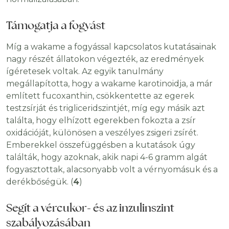
Támogatja a fogyást
Míg a wakame a fogyással kapcsolatos kutatásainak
nagy részét állatokon végezték, az eredmények
ígéretesek voltak. Az egyik tanulmány
megállapította, hogy a wakame karotinoidja, a már
említett fucoxanthin, csökkentette az egerek
testzsírját és trigliceridszintjét, míg egy másik azt
találta, hogy elhízott egerekben fokozta a zsír
oxidációját, különösen a veszélyes zsigeri zsírét.
Emberekkel összefüggésben a kutatások úgy
találták, hogy azoknak, akik napi 4-6 gramm algát
fogyasztottak, alacsonyabb volt a vérnyomásuk és a
derékbőségük. (
4
)
Segít a vércukor- és az inzulinszint
szabályozásában