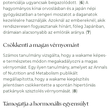
potenciálja ugyancsak beigazolódott. (
6
) A
hagyományos kínai orvoslásban és a japán népi
gyógyászatban a tengeri moszatot a daganatok
kezelésére használják. Azoknál az embereknél, akik
rendszeresen fogyasztanak hínárt, főleg Japánban,
drámaian alacsonyabb az emlőrák aránya. (
7
)
Csökkenti a magas vérnyomást
Számos tanulmány vizsgálta, hogy a wakame képes-
e természetes módon megakadályozni a magas
vérnyomást. Egy ilyen tanulmány, amelyet az Annals
of Nutrition and Metabolism publikált
megállapította, hogy a wakame kiegészítés
jelentősen csökkentette a spontán hipertóniás
patkányok szisztolés vérnyomását. (
8
)
Támogatja a hormonális egyensúlyt