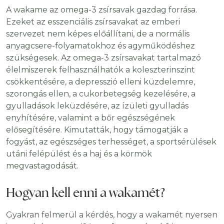
A wakame az omega-3 zsírsavak gazdag forrása.
Ezeket az esszenciális zsírsavakat az emberi
szervezet nem képes előállítani, de a normális
anyagcsere-folyamatokhoz és agyműködéshez
szükségesek. Az omega-3 zsírsavakat tartalmazó
élelmiszerek felhasználhatók a koleszterinszint
csökkentésére, a depresszió elleni küzdelemre,
szorongás ellen, a cukorbetegség kezelésére, a
gyulladások leküzdésére, az ízületi gyulladás
enyhítésére, valamint a bőr egészségének
elősegítésére. Kimutatták, hogy támogatják a
fogyást, az egészséges terhességet, a sportsérülések
utáni felépülést és a haj és a körmök
megvastagodását.
Hogyan kell enni a wakamét?
Gyakran felmerül a kérdés, hogy a wakamét nyersen