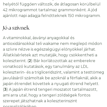
helyétől függően változik, de átlagosan körülbelül
42 mikrogrammot tartalmaz grammonként. A jód
ajánlott napi adagja felnőtteknek 150 mikrogramm.
Jó a szívnek
A vitaminokkal, ásványi anyagokkal és
antioxidánsokkal teli wakame nem meglepő módon
a szívre nézve is egészségügyi előnyökkel járhat.
Állatkísérletek azt mutatják, hogy csökkentheti a
koleszterint. (
2
) Bár korlátozottak az emberekre
vonatkozó kutatások, egy tanulmány az LDL
koleszterin- és a trigliceridszint, valamint a testtömeg
javulásáról számoltak be azoknál a férfiaknál, akik a
japán étrendet követtek a nyugati étrend helyett.
(
3
) A japán étrend tengeri moszatot tartalmazott,
ami arra utal, hogy a tengeri zöldségek fontos
szerepet játszhatnak a koleszterinszint
normalizálásában.