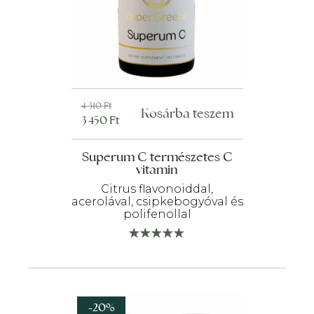
Original
Current
4 310
Ft
Kosárba teszem
3 450
Ft
price
price
was:
is:
Superum C természetes C
4
3
vitamin
310 Ft.
450 Ft.
Citrus flavonoiddal,
acerolával, csipkebogyóval és
polifenollal
-20%