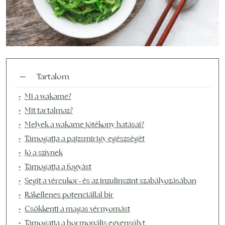
Tartalom
Mi a wakame?
Mit tartalmaz?
Melyek a wakame jótékony hatásai?
Támogatja a pajzsmirigy egészségét
Jó a szívnek
Támogatja a fogyást
Segít a vércukor- és az inzulinszint szabályozásában
Rákellenes potenciállal bír
Csökkenti a magas vérnyomást
Támogatja a hormonális egyensúlyt