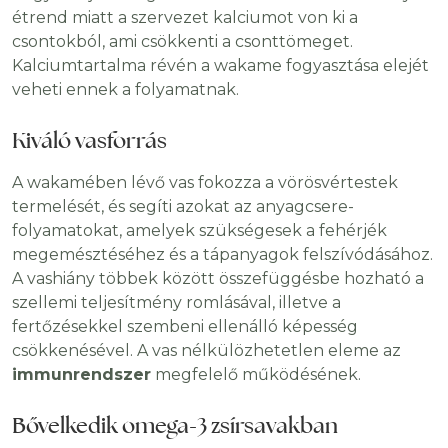
étrend miatt a szervezet kalciumot von ki a
csontokból, ami csökkenti a csonttömeget.
Kalciumtartalma révén a wakame fogyasztása elejét
veheti ennek a folyamatnak.
Kiváló vasforrás
A wakamében lévő vas fokozza a vörösvértestek
termelését, és segíti azokat az anyagcsere-
folyamatokat, amelyek szükségesek a fehérjék
megemésztéséhez és a tápanyagok felszívódásához.
A vashiány többek között összefüggésbe hozható a
szellemi teljesítmény romlásával, illetve a
fertőzésekkel szembeni ellenálló képesség
csökkenésével. A vas nélkülözhetetlen eleme az
immunrendszer
megfelelő működésének.
Bővelkedik omega-3 zsírsavakban