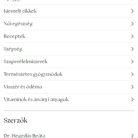
jelentősen
gyógyításában, csak az
felgyorsítható. Az elmúlt
Kiemelt cikkek
utóbbi évtizedekben
években, évtizedekben
fedezték fel a kutatók.
a fogyni vágyók egyre
Női egészség
Az algák elképesztően
gyakrabban hallhattak a
változatos élőlények,
Receptek
különféle algákról, mint
valahol
a fogyókúrát segítő
Szépség
élelmiszerekről. Egyre
növekvő népszerűségük
Szuperélelmiszerek
Természetes gyógymódok
Visszér és ödéma
Vitaminok és ásványi anyagok
Szerzők
Dr. Hegedűs Beáta