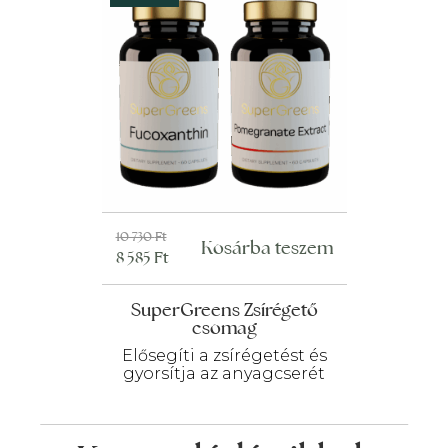
Original
Current
10 730
Ft
Kosárba teszem
8 585
Ft
price
price
was:
is:
SuperGreens Zsírégető
10
8
csomag
730 Ft.
585 Ft.
Elősegíti a zsírégetést és
gyorsítja az anyagcserét