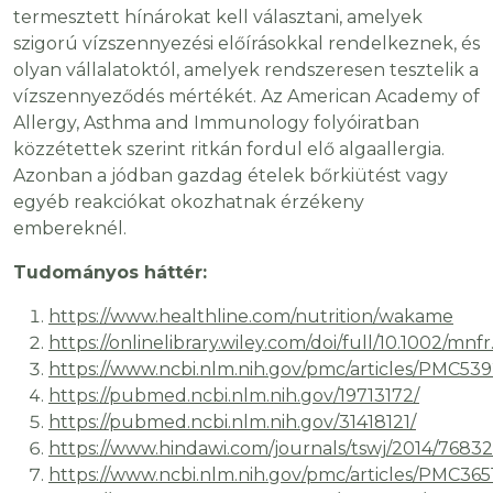
termesztett hínárokat kell választani, amelyek
szigorú vízszennyezési előírásokkal rendelkeznek, és
olyan vállalatoktól, amelyek rendszeresen tesztelik a
vízszennyeződés mértékét. Az American Academy of
Allergy, Asthma and Immunology folyóiratban
közzétettek szerint ritkán fordul elő algaallergia.
Azonban a jódban gazdag ételek bőrkiütést vagy
egyéb reakciókat okozhatnak érzékeny
embereknél.
Tudományos háttér:
https://www.healthline.com/nutrition/wakame
https://onlinelibrary.wiley.com/doi/full/10.1002/mn
https://www.ncbi.nlm.nih.gov/pmc/articles/PMC539
https://pubmed.ncbi.nlm.nih.gov/19713172/
https://pubmed.ncbi.nlm.nih.gov/31418121/
https://www.hindawi.com/journals/tswj/2014/76832
https://www.ncbi.nlm.nih.gov/pmc/articles/PMC365