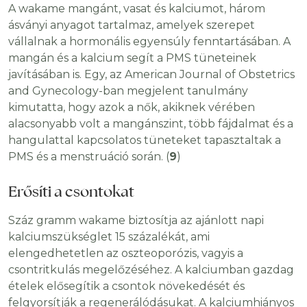
A wakame mangánt, vasat és kalciumot, három
ásványi anyagot tartalmaz, amelyek szerepet
vállalnak a hormonális egyensúly fenntartásában. A
mangán és a kalcium segít a PMS tüneteinek
javításában is. Egy, az American Journal of Obstetrics
and Gynecology-ban megjelent tanulmány
kimutatta, hogy azok a nők, akiknek vérében
alacsonyabb volt a mangánszint, több fájdalmat és a
hangulattal kapcsolatos tüneteket tapasztaltak a
PMS és a menstruáció során. (
9
)
Erősíti a csontokat
Száz gramm wakame biztosítja az ajánlott napi
kalciumszükséglet 15 százalékát, ami
elengedhetetlen az oszteoporózis, vagyis a
csontritkulás megelőzéséhez. A kalciumban gazdag
ételek elősegítik a csontok növekedését és
felgyorsítják a regenerálódásukat. A kalciumhiányos