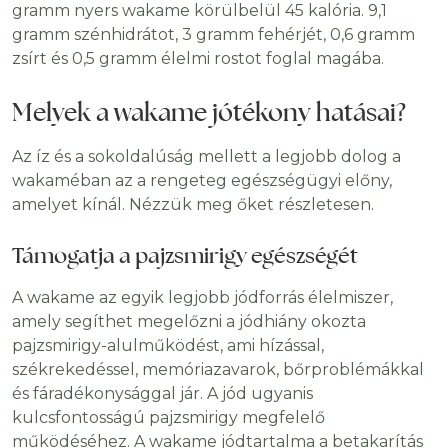
gramm nyers wakame körülbelül 45 kalória. 9,1
gramm szénhidrátot, 3 gramm fehérjét, 0,6 gramm
zsírt és 0,5 gramm élelmi rostot foglal magába.
Melyek a wakame jótékony hatásai?
Az íz és a sokoldalúság mellett a legjobb dolog a
wakaméban az a rengeteg egészségügyi előny,
amelyet kínál. Nézzük meg őket részletesen.
Támogatja a pajzsmirigy egészségét
A wakame az egyik legjobb jódforrás élelmiszer,
amely segíthet megelőzni a jódhiány okozta
pajzsmirigy-alulműködést, ami hízással,
székrekedéssel, memóriazavarok, bőrproblémákkal
és fáradékonysággal jár. A jód ugyanis
kulcsfontosságú pajzsmirigy megfelelő
működéséhez. A wakame jódtartalma a betakarítás