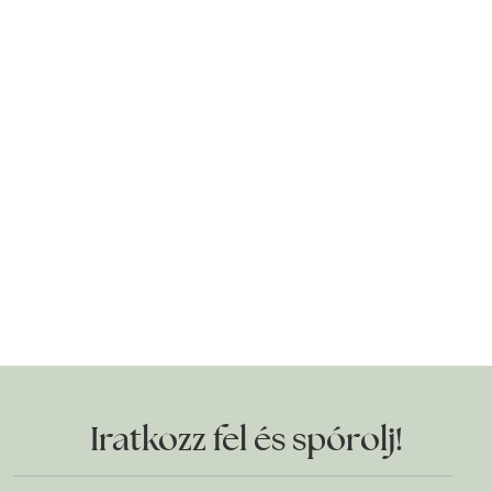
Iratkozz fel és spórolj!