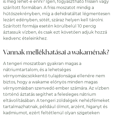
is meg lehet-e enni? Igen, fogyasztható frissen vagy
szárított formában. A friss moszatot mindig a
hűtőszekrényben, míg a dehidratáltat légmentesen
lezárt edényben, sötét, száraz helyen kell tárolni.
Szárított formája esetén körülbelül 10 percig
áztassuk vízben, és csak ezt követően adjuk hozzá
kedvenc ételeinkhez.
Vannak mellékhatásai a wakaménak?
A tengeri moszatban gyakran magas a
nátriumtartalom, és a lehetséges
vérnyomáscsökkentő tulajdonságai ellenére nem
biztos, hogy a wakame előnyös minden magas
vérnyomásban szenvedő ember számára. Az vízben
történő áztatás segíthet a felesleges nátrium
eltávolításában. A tengeri zöldségek nehézfémeket
tartalmazhatnak, például ólmot, arzént, higanyt és
kadmiumot, ezért feltétlenül olyan szigeteken