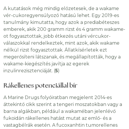
A kutatások még mindig előzetesek, de a wakame
vér-cukoregyensúlyozó hatású lehet. Egy 2019-es
tanulmány kimutatta, hogy azok a prediabéteszes
emberek, akik 200 gramm rizst és 4 gramm wakame-
ot fogyasztottak, jobb étkezés utáni vércukor-
válaszokkal rendelkeztek, mint azok, akik wakame
nélkül rizst fogyasztottak. Állatkísérletek ezt
megerősíteni látszanak, és megállapították, hogy a
wakame-kiegészítés javítja az egerek
inzulinrezisztenciáját. (
5
)
Rákellenes potenciállal bír
A Marine Drugs folyóiratban megjelent 2014-es
áttekintő cikk szerint a tengeri moszatokban vagy a
barna algákban, például a wakaméban jelenlévő
fukoidán rákellenes hatást mutat az emlő- és a
vastagbélrák esetén. A fucoxanhtin tumorellenes