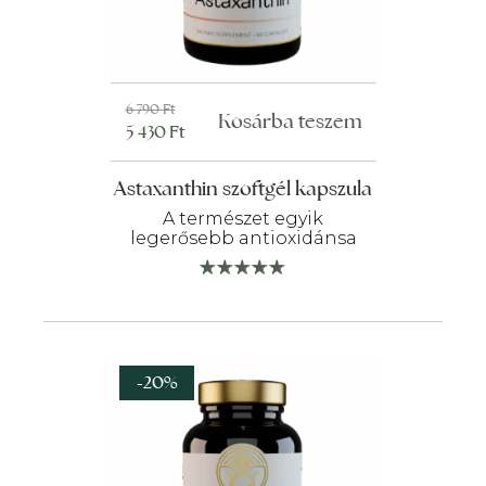
Original
Current
6 790
Ft
Kosárba teszem
5 430
Ft
price
price
was:
is:
Astaxanthin szoftgél kapszula
6
5
790 Ft.
430 Ft.
A természet egyik
legerősebb antioxidánsa
-20%