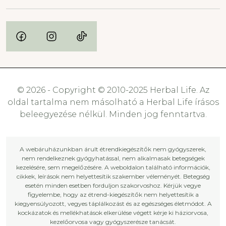
© 2026 - Copyright © 2010-2025 Herbal Life. Az
oldal tartalma nem másolható a Herbal Life írásos
beleegyezése nélkül. Minden jog fenntartva.
A webáruházunkban árult étrendkiegészítők nem gyógyszerek,
nem rendelkeznek gyógyhatással, nem alkalmasak betegségek
kezelésére, sem megelőzésére. A weboldalon található információk,
cikkek, leírások nem helyettesítik szakember véleményét. Betegség
esetén minden esetben forduljon szakorvoshoz. Kérjük vegye
figyelembe, hogy az étrend-kiegészítők nem helyettesítik a
kiegyensúlyozott, vegyes táplálkozást és az egészséges életmódot. A
kockázatok és mellékhatások elkerülése végett kérje ki háziorvosa,
kezelőorvosa vagy gyógyszerésze tanácsát.