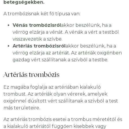
betegségekben.
A trombózisnak két fő típusa van:
Vénás trombózisról
akkor beszélünk, ha a
vérrög elzárja a vénát. A vénák a vért a testből
visszavezetik a szívbe.
Artériás trombózisról
akkor beszélünk, ha a
vérrög elzárja az artériát. Az artériák oxigénben
gazdag vért szállítanak a szívből a testbe.
Artériás trombózis
Ez magába foglalja az artériában kialakuló
trombust. Az artériák olyan vérerek, amelyek
oxigénnel dúsított vért szállítanak a szívből a test
más területeire.
Az artériás trombózis esetei a trombus méretétől és
a kialakuló artériától függően kisebbek vagy