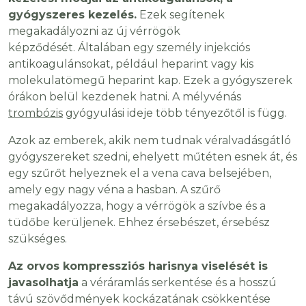
gyógyszeres kezelés.
Ezek segítenek
megakadályozni az új vérrögök
képződését. Általában egy személy injekciós
antikoagulánsokat, például heparint vagy kis
molekulatömegű heparint kap. Ezek a gyógyszerek
órákon belül kezdenek hatni. A mélyvénás
trombózis
gyógyulási ideje több tényezőtől is függ.
Azok az emberek, akik nem tudnak véralvadásgátló
gyógyszereket szedni, ehelyett műtéten esnek át, és
egy szűrőt helyeznek el a vena cava belsejében,
amely egy nagy véna a hasban. A szűrő
megakadályozza, hogy a vérrögök a szívbe és a
tüdőbe kerüljenek. Ehhez érsebészet, érsebész
szükséges.
Az orvos kompressziós harisnya viselését is
javasolhatja
a véráramlás serkentése és a hosszú
távú szövődmények kockázatának csökkentése