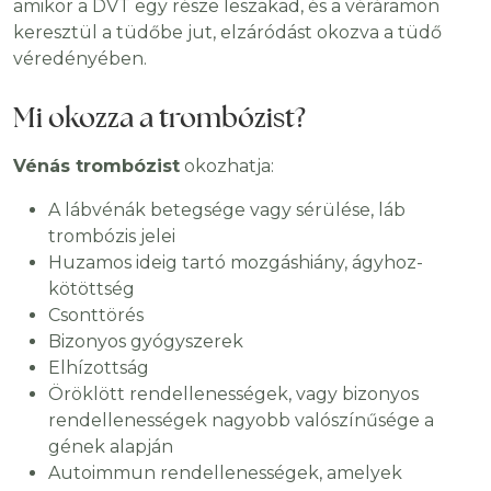
amikor a DVT egy része leszakad, és a véráramon
keresztül a tüdőbe jut, elzáródást okozva a tüdő
véredényében.
Mi okozza a trombózist?
Vénás trombózist
okozhatja:
A lábvénák betegsége vagy sérülése, láb
trombózis jelei
Huzamos ideig tartó mozgáshiány, ágyhoz-
kötöttség
Csonttörés
Bizonyos gyógyszerek
Elhízottság
Öröklött rendellenességek, vagy bizonyos
rendellenességek nagyobb valószínűsége a
gének alapján
Autoimmun rendellenességek, amelyek