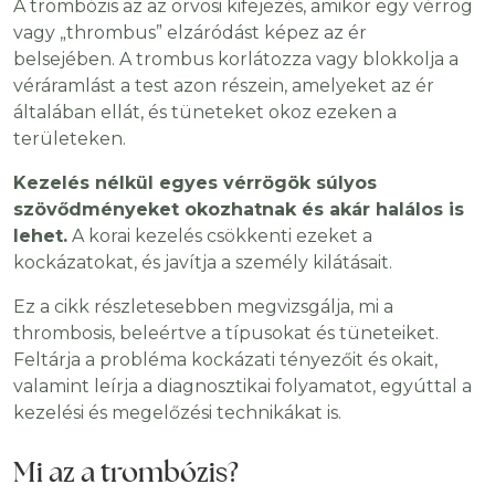
A trombózis az az orvosi kifejezés, amikor egy vérrög
vagy „thrombus” elzáródást képez az ér
belsejében. A trombus korlátozza vagy blokkolja a
véráramlást a test azon részein, amelyeket az ér
általában ellát, és tüneteket okoz ezeken a
területeken.
Kezelés nélkül egyes vérrögök súlyos
szövődményeket okozhatnak és akár halálos is
lehet.
A korai kezelés csökkenti ezeket a
kockázatokat, és javítja a személy kilátásait.
Ez a cikk részletesebben megvizsgálja, mi a
thrombosis, beleértve a típusokat és tüneteiket.
Feltárja a probléma kockázati tényezőit és okait,
valamint leírja a diagnosztikai folyamatot, egyúttal a
kezelési és megelőzési technikákat is.
Mi az a trombózis?