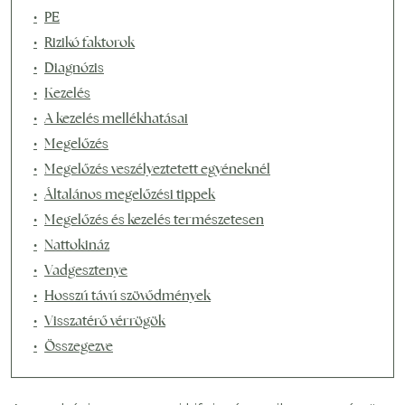
PE
Rizikó faktorok
Diagnózis
Kezelés
A kezelés mellékhatásai
Megelőzés
Megelőzés veszélyeztetett egyéneknél
Általános megelőzési tippek
Megelőzés és kezelés természetesen
Nattokináz
Vadgesztenye
Hosszú távú szövődmények
Visszatérő vérrögök
Összegezve