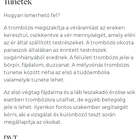
Tünetek
Hogyan ismerhető fel?
A trombózis megszakítja a véráramlást az ereken
keresztül, csökkentve a vér mennyiségét, amely eléri
az ér által szállított testrészeket. A trombózis okozta
panaszok általában az érintett testrészek
oxigénhiányából erednek. A felületi trombózis jelei a
bőrpír, fájdalom, duzzanat. A mélyvénás trombózis
tünetei között néha az első a tüdőembólia
valamelyik tünete lehet.
Az alsó végtag fájdalma és a láb leszakadó érzése sok
esetben trombózisra utalhat, de egyéb betegség
jele is lehet. Ilyenkor fontos szakember segítségét
kérni, aki a vizsgálat és különböző teszt során
megállapítja az okokat.
DVT