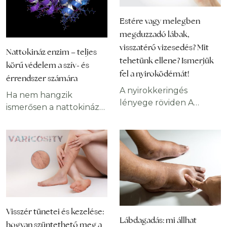
Estére vagy melegben
megduzzadó lábak,
visszatérő vizesedés? Mit
Nattokináz enzim – teljes
tehetünk ellene? Ismerjük
körű védelem a szív- és
fel a nyiroködémát!
érrendszer számára
A nyirokkeringés
Ha nem hangzik
lényege röviden A
ismerősen a nattokináz
nyiroködéma a
neve, nem vagy
nyirokkeringés
egyedül. Kétségkívül
elégtelenségét jelző
nem a leggyakrabban
tünet. A nyirokkeringés
emlegetett vagy
lényege a sejtek,
keresett enzimek
szövetek között
egyikéről van szó. Ha te
keletkező folyadék
sem találkoztál még
elvezetése. A nyiroknedv
vele, akkor érdemes
Visszér tünetei és kezelése:
az a közeg, ami
alaposabban
Lábdagadás: mi állhat
kapcsolatot létesít a vér
hogyan szüntethető meg a