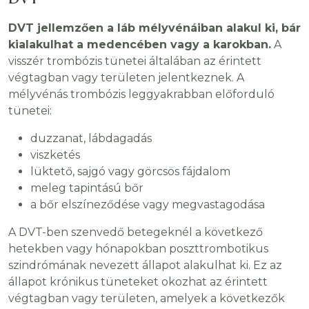
DVT jellemzően a láb mélyvénáiban alakul ki, bár
kialakulhat a medencében vagy a karokban.
A
visszér trombózis tünetei általában az érintett
végtagban vagy területen jelentkeznek. A
mélyvénás trombózis leggyakrabban előforduló
tünetei:
duzzanat, lábdagadás
viszketés
lüktető, sajgó vagy görcsös fájdalom
meleg tapintású bőr
a bőr elszíneződése vagy megvastagodása
A DVT-ben szenvedő betegeknél a következő
hetekben vagy hónapokban poszttrombotikus
szindrómának nevezett állapot alakulhat ki. Ez az
állapot krónikus tüneteket okozhat az érintett
végtagban vagy területen, amelyek a következők