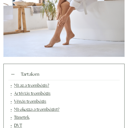
Tartalom
Mi az a trombózis?
Artériás trombózis
Vénás trombózis
Mi okozza a trombózist?
Tünetek
DVT