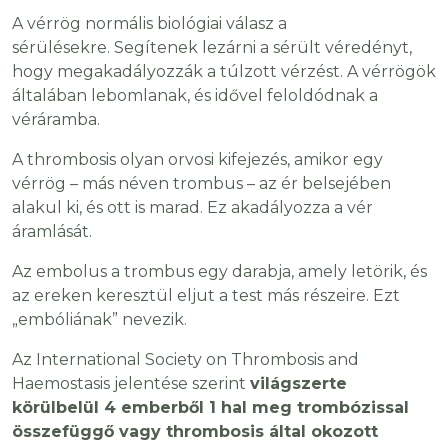
A vérrög normális biológiai válasz a
sérülésekre. Segítenek lezárni a sérült véredényt,
hogy megakadályozzák a túlzott vérzést. A vérrögök
általában lebomlanak, és idővel feloldódnak a
véráramba.
A thrombosis olyan orvosi kifejezés, amikor egy
vérrög – más néven trombus – az ér belsejében
alakul ki, és ott is marad. Ez akadályozza a vér
áramlását.
Az embolus a trombus egy darabja, amely letörik, és
az ereken keresztül eljut a test más részeire. Ezt
„embóliának” nevezik.
Az International Society on Thrombosis and
Haemostasis jelentése szerint
világszerte
körülbelül 4 emberből 1 hal meg trombózissal
összefüggő vagy thrombosis által okozott