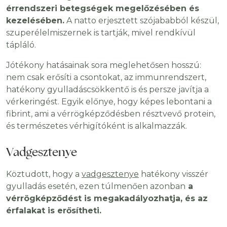
érrendszeri betegségek megelőzésében és
kezelésében.
A natto erjesztett szójababból készül,
szuperélelmiszernek is tartják, mivel rendkívül
tápláló.
Jótékony hatásainak sora meglehetősen hosszú:
nem csak erősíti a csontokat, az immunrendszert,
hatékony gyulladáscsökkentő is és persze javítja a
vérkeringést. Egyik előnye, hogy képes lebontani a
fibrint, ami a vérrögképződésben résztvevő protein,
és természetes vérhigítóként is alkalmazzák.
Vadgesztenye
Köztudott, hogy a
vadgesztenye
hatékony visszér
gyulladás esetén, ezen túlmenően azonban
a
vérrögképződést is megakadályozhatja, és az
érfalakat is erősítheti.