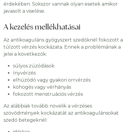
érdekében. Sokszor vannak olyan esetek amikor
javasolt a viselése.
A kezelés mellékhatásai
Az antikoaguláns gyógyszert szedőknél fokozott a
túlzott vérzés kockázata. Ennek a problémának a
jelei a következők:
súlyos zúzódások
ínyvérzés
elhúzódó vagy gyakori orrvérzés
köhögés vagy vérhányás
fokozott menstruációs vérzés
Az alábbiak tovább növelik a vérzéses
szövődmények kockázatát az antikoagulánsokat
szedő betegeknél:
időskor