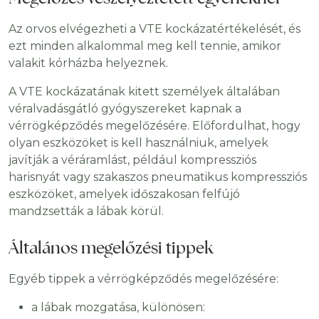
Az orvos elvégezheti a VTE kockázatértékelését, és
ezt minden alkalommal meg kell tennie, amikor
valakit kórházba helyeznek.
A VTE kockázatának kitett személyek általában
véralvadásgátló gyógyszereket kapnak a
vérrögképződés megelőzésére. Előfordulhat, hogy
olyan eszközöket is kell használniuk, amelyek
javítják a véráramlást, például kompressziós
harisnyát vagy szakaszos pneumatikus kompressziós
eszközöket, amelyek időszakosan felfújó
mandzsetták a lábak körül.
Általános megelőzési tippek
Egyéb tippek a vérrögképződés megelőzésére:
a lábak mozgatása, különösen: