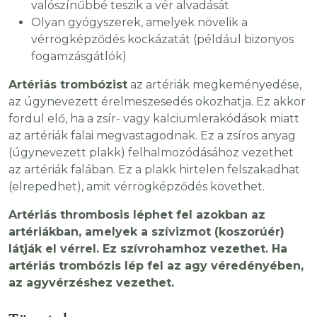
valószínűbbé teszik a vér alvadását
Olyan gyógyszerek, amelyek növelik a
vérrögképződés kockázatát (például bizonyos
fogamzásgátlók)
Artériás trombózist
az artériák megkeményedése,
az úgynevezett érelmeszesedés okozhatja. Ez akkor
fordul elő, ha a zsír- vagy kalciumlerakódások miatt
az artériák falai megvastagodnak. Ez a zsíros anyag
(úgynevezett plakk) felhalmozódásához vezethet
az artériák falában. Ez a plakk hirtelen felszakadhat
(elrepedhet), amit vérrögképződés követhet.
Artériás thrombosis léphet fel azokban az
artériákban, amelyek a szívizmot (koszorúér)
látják el vérrel. Ez szívrohamhoz vezethet. Ha
artériás trombózis lép fel az agy véredényében,
az agyvérzéshez vezethet.