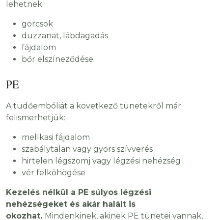
lehetnek:
görcsök
duzzanat, lábdagadás
fájdalom
bőr elszíneződése
PE
A tüdőembóliát a következő tünetekről már
felismerhetjük:
mellkasi fájdalom
szabálytalan vagy gyors szívverés
hirtelen légszomj vagy légzési nehézség
vér felköhögése
Kezelés nélkül a PE súlyos légzési
nehézségeket és akár halált is
okozhat.
Mindenkinek, akinek PE tünetei vannak,