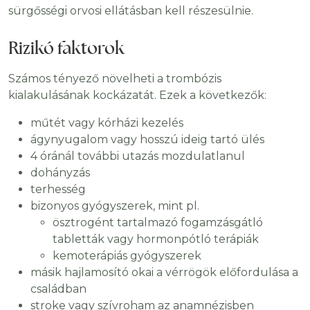
sürgősségi orvosi ellátásban kell részesülnie.
Rizikó faktorok
Számos tényező növelheti a trombózis
kialakulásának kockázatát. Ezek a következők:
műtét vagy kórházi kezelés
ágynyugalom vagy hosszú ideig tartó ülés
4 óránál további utazás mozdulatlanul
dohányzás
terhesség
bizonyos gyógyszerek, mint pl.
ösztrogént tartalmazó fogamzásgátló
tabletták vagy hormonpótló terápiák
kemoterápiás gyógyszerek
másik hajlamosító okai a vérrögök előfordulása a
családban
stroke vagy szívroham az anamnézisben