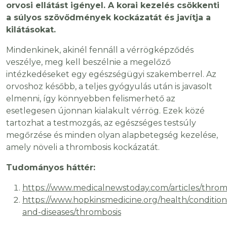
orvosi ellátást igényel. A korai kezelés csökkenti
a súlyos szövődmények kockázatát és javítja a
kilátásokat.
Mindenkinek, akinél fennáll a vérrögképződés
veszélye, meg kell beszélnie a megelőző
intézkedéseket egy egészségügyi szakemberrel. Az
orvoshoz később, a teljes gyógyulás után is javasolt
elmenni, így könnyebben felismerhető az
esetlegesen újonnan kialakult vérrög. Ezek közé
tartozhat a testmozgás, az egészséges testsúly
megőrzése és minden olyan alapbetegség kezelése,
amely növeli a thrombosis kockázatát.
Tudományos háttér:
https://www.medicalnewstoday.com/articles/throm
https://www.hopkinsmedicine.org/health/condition
and-diseases/thrombosis