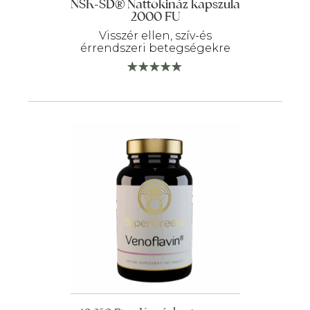
NSK-SD® Nattokináz kapszula
2000 FU
Visszér ellen, szív-és
érrendszeri betegségekre