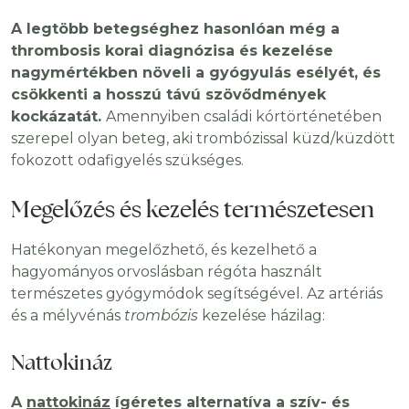
A legtöbb betegséghez hasonlóan még a
thrombosis korai diagnózisa és kezelése
nagymértékben növeli a gyógyulás esélyét, és
csökkenti a hosszú távú szövődmények
kockázatát.
Amennyiben családi kórtörténetében
szerepel olyan beteg, aki trombózissal küzd/küzdött
fokozott odafigyelés szükséges.
Megelőzés és kezelés természetesen
Hatékonyan megelőzhető, és kezelhető a
hagyományos orvoslásban régóta használt
természetes gyógymódok segítségével. Az artériás
és a mélyvénás
trombózis
kezelése házilag:
Nattokináz
A
nattokináz
ígéretes alternatíva a szív- és