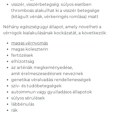
visszér, visszérbetegség: súlyos esetben
thrombosis alakulhat ki a visszér betegsége
(kitágult vénák, vérkeringés romlása) miatt
Néhány egészségügyi állapot, amely növelheti a
vérrögök kialakulásának kockázatát, a következők:
magas vérnyomás
magas koleszterin
fertőzések
elhízottság
az artériák megkeményedése,
amit érelmeszesedésnek neveznek
genetikai véralvadási rendellenességek
szív- és tüdőbetegségek
autoimmun vagy gyulladásos állapotok
súlyos sérülések
lábbénulás
rák