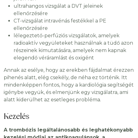
ultrahangos vizsgálat a DVT jeleinek
ellenőrzésére
CT-vizsgálat intravénás festékkel a PE
ellenőrzésére
lélegeztető-perfúziós vizsgálatok, amelyek
radioaktív vegyületeket használnak a tüdő azon
részeinek kimutatására, amelyek nem kapnak
elegendő véráramlást és oxigént
Annak az esélye, hogy az erekben fájdalmat érezzen
pihenés alatt, elég csekély, de néha ez történik. Itt
mindenképpen fontos, hogy a kardiológia segítségét
igénybe vegyük, és elmenjünk egy vizsgálatra, ami
alatt kiderülhet az esetleges probléma.
Kezelés
A trombózis legáltalánosabb és leghatékonyabb
kezelési módjai az antikoagulánsok, a