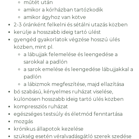
műtét után
amikor a kórházban tartózkodik
amikor ágyhoz van kötve
2-3 óránként felkelni és sétálni utazás közben
kerülje a hosszabb ideig tartó ülést
gyengéd gyakorlatok végzése hosszú ülés
közben, mint pl.
a lábujjak felemelése és leengedése a
sarokkal a padlón
a sarok emelése és leengedése lábujjakkal a
padlón
a lábizmok megfeszítése, majd ellazítása
bő szabású, kényelmes ruházat viselése,
különösen hosszabb ideig tartó ülés közben
kompressziós ruházat
egészséges testsúly és életmód fenntartása
mozgás
krónikus állapotok kezelése
szükség esetén véralvadásgátló szerek szedése