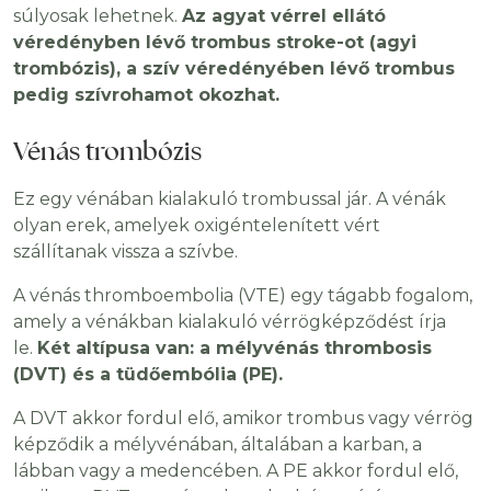
súlyosak lehetnek.
Az agyat vérrel ellátó
véredényben lévő trombus stroke-ot (agyi
trombózis), a szív véredényében lévő trombus
pedig szívrohamot okozhat.
Vénás trombózis
Ez egy vénában kialakuló trombussal jár. A vénák
olyan erek, amelyek oxigéntelenített vért
szállítanak vissza a szívbe.
A vénás thromboembolia (VTE) egy tágabb fogalom,
amely a vénákban kialakuló vérrögképződést írja
le.
Két altípusa van: a mélyvénás thrombosis
(DVT) és a tüdőembólia (PE).
A DVT akkor fordul elő, amikor trombus vagy vérrög
képződik a mélyvénában, általában a karban, a
lábban vagy a medencében. A PE akkor fordul elő,