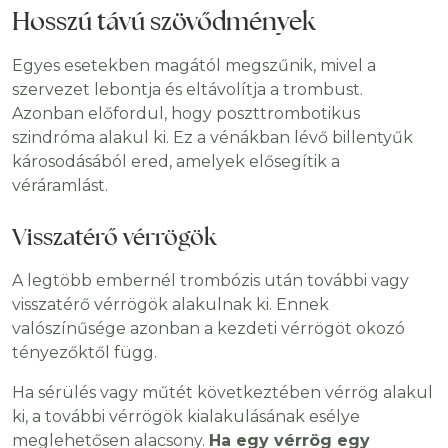
Hosszú távú szövődmények
Egyes esetekben magától megszűnik, mivel a
szervezet lebontja és eltávolítja a trombust.
Azonban előfordul, hogy poszttrombotikus
szindróma alakul ki. Ez a vénákban lévő billentyűk
károsodásából ered, amelyek elősegítik a
véráramlást.
Visszatérő vérrögök
A legtöbb embernél trombózis után további vagy
visszatérő vérrögök alakulnak ki. Ennek
valószínűsége azonban a kezdeti vérrögöt okozó
tényezőktől függ.
Ha sérülés vagy műtét következtében vérrög alakul
ki, a további vérrögök kialakulásának esélye
meglehetősen alacsony.
Ha egy vérrög egy