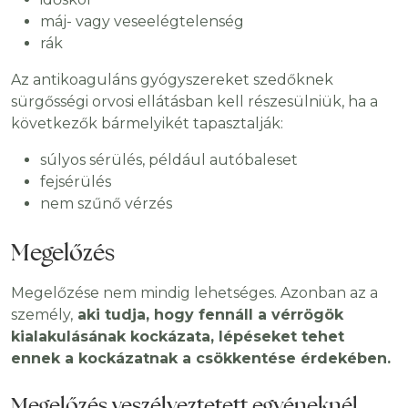
máj- vagy veseelégtelenség
rák
Az antikoaguláns gyógyszereket szedőknek
sürgősségi orvosi ellátásban kell részesülniük, ha a
következők bármelyikét tapasztalják:
súlyos sérülés, például autóbaleset
fejsérülés
nem szűnő vérzés
Megelőzés
Megelőzése nem mindig lehetséges. Azonban az a
személy,
aki tudja, hogy fennáll a vérrögök
kialakulásának kockázata, lépéseket tehet
ennek a kockázatnak a csökkentése érdekében.
Megelőzés veszélyeztetett egyéneknél