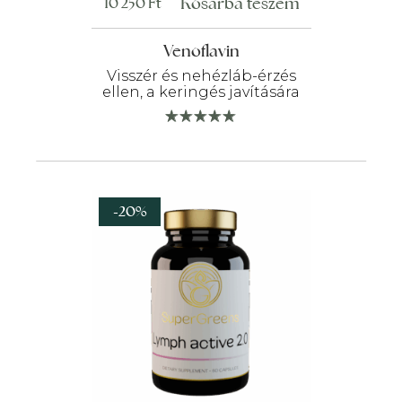
Kosárba teszem
10 250
Ft
Venoflavin
Visszér és nehézláb-érzés
ellen, a keringés javítására
-20%