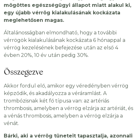
mögöttes egészségügyi állapot miatt alakul ki,
egy újabb vérrög kialakulásának kockázata
meglehetősen magas.
Általánosságban elmondható, hogy a további
vérrögök kialakulásának kockázata 6 hónappal a
vérrög kezelésének befejezése után az első 4
évben 20%, 10 év után pedig 30%.
Összegezve
Akkor fordul elő, amikor egy véredényben vérrög
képződik, és akadályozza a véráramlást. A
trombózisnak két fő típusa van: az artériás
thrombosis, amelyben a vérrög elzárja az artériát, és
a vénás thrombosis, amelyben a vérrög elzárja a
vénát.
Bárki, aki a vérrög tüneteit tapasztalja, azonnali