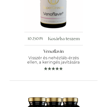
Kosárba teszem
10 250
Ft
Venoflavin
Visszér és nehézláb-érzés
ellen, a keringés javítására