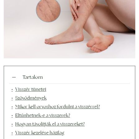
Tartalom
Visszér tünetei
Szövődmények
Mikor kell orvoshoz fordulni a visszérrel?
Eltűnhetnek-e a visszerek?
Hogyan távolítják el a visszereket?
Visszér kezelése házilag