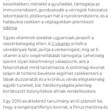
kezelésében, mérsékli a gyulladást, támogatja az
immunrendszert, gondoskodik a vérrögök fokozatos
lebontásáról, jótékonyan hat a nyirokrendszerre, és a
hatásukra csökken a végtagokban jelentkező
ödéma
.
Egyes vitaminok szedése ugyancsak javasolt a
visszérbetegség ellen. A
C-vitamin
erősíti a
véredények falát, javítja a vérkeringést, míg az E-
vitamin a szív oxigénellátását támogatja. Lehetőség
szerint olyan készítményt válasszunk, ami a
felsoroltakat mind tartalmazza. A szőlőmag-kivonat
szájon át történő bevétele segíthet csökkenteni a
lábak duzzanatát és a krónikus vénás elégtelenség
egyéb tüneteit, bár hatékonyságára jelenleg
korlátozott bizonyítékok állnak rendelkezésre.
Egy 2010-es áttekintő tanulmány arról számolt be,
hogy a tengerpartifenyő-kivonat, a Pinus maritima és