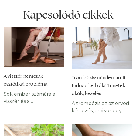
Kapcsolódó cikkek
A visszér nemcsak
Trombózis: minden, amit
esztétikai probléma
tudnod kell róla! Tünetek,
okok, kezelés
Sok ember számára a
visszér és a
A trombózis az az orvosi
pókhálóvénák enyhe
kifejezés, amikor egy
formái egyszerűen
vérrög vagy „thrombus”
csúnyák. Másoknak
elzáródást képez az ér
azonban fájdalmat és
belsejében. A trombus