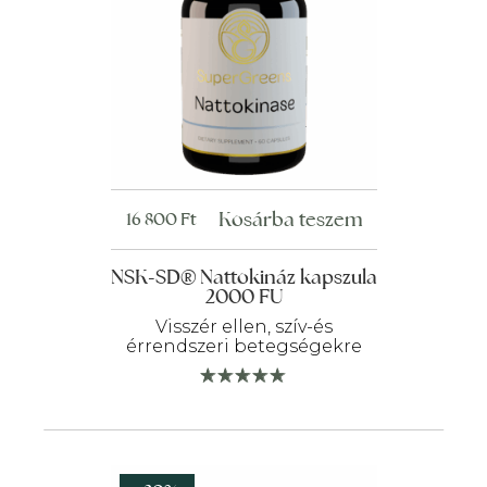
Kosárba teszem
16 800
Ft
NSK-SD® Nattokináz kapszula
2000 FU
Visszér ellen, szív-és
érrendszeri betegségekre