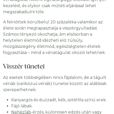
kezelést, és olykor csak műtéti eljárással lehet
megszabadulni tőle.
A felnőttek körülbelül 20 százaléka valamikor az
élete során megtapasztalja a visszérgyulladást.
Számos tényező okozhatja, ám elsősorban a
helytelen életmód idézheti elő: túlsúly,
mozgásszegény életmód, egészségtelen ételek
fogyasztása – mind a vénatágulat okozói lehetnek.
Visszér tünetei
Az esetek többségében nincs fájdalom, de a tágult
vénák (varikózus vénák) tünetei között az alábbiak
szerepelhetnek:
Kanyargós és duzzadt, kék, sötétlila színű erek.
Fájó lábak.
Nehézláb
-érzés, különösen edzés után vagy