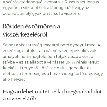
a szúrós csodabogyó kivonata, a Ruscus aculeatus
egyaránt csökkentheti a lábdagadást vagy az
ödémát, amely gyakran társul a visszérrel.
Röviden és tömören a
visszérkezelésről
Sajnos a visszeresség magától nem gyógyul meg. A
visszértágulatokat a hibás vénaszelepek okozzák,
amelyek nem megfelelően tolják vissza a vért a
szívbe – ez az állapot a vénás reflux. A vénás reflux
kockázati tényezői közé tartozik a genetika, az
életkor, a terhesség és a hosszú ideig tartó ülés vagy
álló helyzet
Hogyan lehet műtét nélkül megszabadulni
a visszerektől?