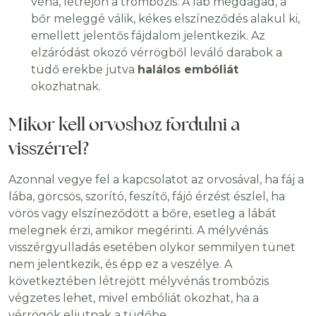
véna, létrejön a trombózis. A láb megdagad, a
bőr meleggé válik, kékes elszíneződés alakul ki,
emellett jelentős fájdalom jelentkezik. Az
elzáródást okozó vérrögből leváló darabok a
tüdő erekbe jutva
halálos embóliát
okozhatnak.
Mikor kell orvoshoz fordulni a
visszérrel?
Azonnal vegye fel a kapcsolatot az orvosával, ha fáj a
lába, görcsös, szorító, feszítő, fájó érzést észlel, ha
vörös vagy elszíneződött a bőre, esetleg a lábát
melegnek érzi, amikor megérinti. A mélyvénás
visszérgyulladás esetében olykor semmilyen tünet
nem jelentkezik, és épp ez a veszélye. A
következtében létrejött mélyvénás trombózis
végzetes lehet, mivel embóliát okozhat, ha a
vérrögök eljutnak a tüdőbe.