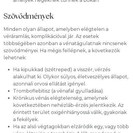
amelyek hegeknek tűnnek a bokán.
Szövődmények
Minden olyan állapot, amelyben elégtelen a
véráramlás, komplikációval jár. Az esetek
többségében azonban a vénatágulatnak nincsenek
szövődményei. Ha mégis fellépnek, a következők
lehetnek:
Ha kipukkad (szétreped) a visszér, vérzés
alakulhat ki. Olykor súlyos, életveszélyes állapot,
azonnali orvosi ellátást igényel.
Tromboflebitisz (a vénafal gyulladása).
Krónikus vénás elégtelenség, amelynek
következtében nehézláb-érzés jelentkezik. Az
érintett terület oxigénhiányossá válik, gyakoriak
a fekélyek.
Ha az alsó végtagokban elzáródik egy, vagy több