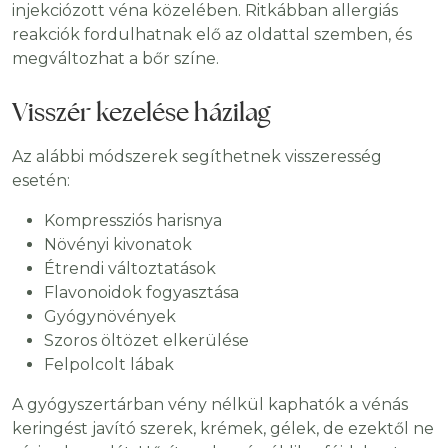
injekciózott véna közelében. Ritkábban allergiás
reakciók fordulhatnak elő az oldattal szemben, és
megváltozhat a bőr színe.
Visszér kezelése házilag
Az alábbi módszerek segíthetnek visszeresség
esetén:
Kompressziós harisnya
Növényi kivonatok
Étrendi változtatások
Flavonoidok fogyasztása
Gyógynövények
Szoros öltözet elkerülése
Felpolcolt lábak
A gyógyszertárban vény nélkül kaphatók a vénás
keringést javító szerek, krémek, gélek, de ezektől ne