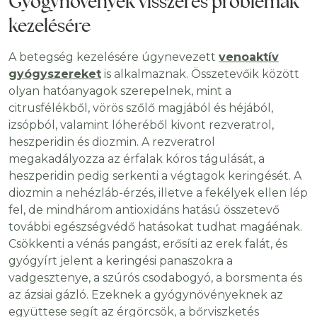
Gyógynövények visszeres problémák
kezelésére
A betegség kezelésére úgynevezett
venoaktív
gyógyszereket
is alkalmaznak. Összetevőik között
olyan hatóanyagok szerepelnek, mint a
citrusfélékből, vörös szőlő magjából és héjából,
izsópból, valamint lóheréből kivont rezveratrol,
heszperidin és diozmin. A rezveratrol
megakadályozza az érfalak kóros tágulását, a
heszperidin pedig serkenti a végtagok keringését. A
diozmin a nehézláb-érzés, illetve a fekélyek ellen lép
fel, de mindhárom antioxidáns hatású összetevő
további egészségvédő hatásokat tudhat magáénak.
Csökkenti a vénás pangást, erősíti az erek falát, és
gyógyírt jelent a keringési panaszokra a
vadgesztenye, a szúrós csodabogyó, a borsmenta és
az ázsiai gázló. Ezeknek a gyógynövényeknek az
együttese segít az érgörcsök, a bőrviszketés