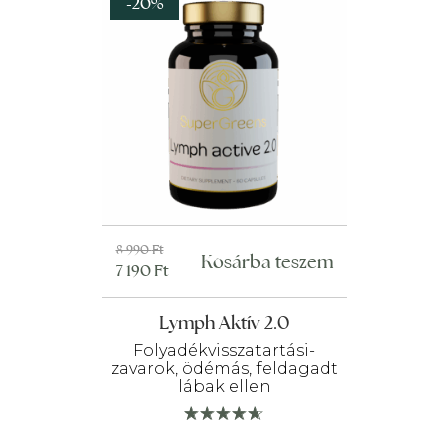
-20%
Original
Current
8 990
Ft
Kosárba teszem
7 190
Ft
price
price
was:
is:
Lymph Aktív 2.0
8
7
990 Ft.
190 Ft.
Folyadékvisszatartási-
zavarok, ödémás, feldagadt
lábak ellen