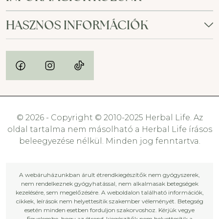
HASZNOS INFORMÁCIÓK
© 2026 - Copyright © 2010-2025 Herbal Life. Az
oldal tartalma nem másolható a Herbal Life írásos
beleegyezése nélkül. Minden jog fenntartva.
A webáruházunkban árult étrendkiegészítők nem gyógyszerek,
nem rendelkeznek gyógyhatással, nem alkalmasak betegségek
kezelésére, sem megelőzésére. A weboldalon található információk,
cikkek, leírások nem helyettesítik szakember véleményét. Betegség
esetén minden esetben forduljon szakorvoshoz. Kérjük vegye
figyelembe, hogy az étrend-kiegészítők nem helyettesítik a