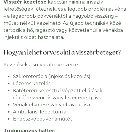
Visszér kezelése
kapcsán minimálinvazív
lehetőségek léteznek, és a legtöbb problémás véna
– a legapróbb pókvénáktól a nagyobb visszérig –
műtét nélkül kezelhető. Az újabb technikák közé
tartozik a hő, ragasztó vagy közvetlenül a vénákba
injektált oldat használata.
Hogyan lehet orvosolni a visszérbeteget?
Kezelések a súlyosabb visszérre:
Szkleroterápia (injekciós kezelés)
Lézeres kezelés
Katéteren keresztül végzett eljárások
rádiófrekvenciás vagy lézer energiával
Vénák elkötése vagy eltávolítása
Ambuláns flebectomia
Endoszkópos vénaműtét
Tudományos háttér: