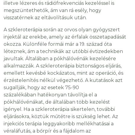
illetve lézeres és rádiófrekvenciás kezeléssel is
megszüntethetők, ám van rá esély, hogy
visszatérnek az eltávolításuk után.
A szkleroterápia során az orvos olyan gyógyszert
injektál az erekbe, amely az érfalak összetapadását
okozza. Különféle formái már a 19. század óta
léteznek, ám a technikák az utóbbi évtizedekben
javultak. Általában a pókhálóvénák kezelésére
alkalmazzák. A szkleroterápia biztonságos eljárás,
emellett kevésbé kockázatos, mint az operáció, és
érzéstelenítés nélkül végezhető. A kutatások azt
sugallják, hogy az esetek 75-90
százalékában hatékonyan távolítja el a
pókhálóvénákat, de általában több kezelést
igényel. Ha a szkleroterápia sikertelen, további
eljárásokra, köztük műtétre is szükség lehet. Az
injekciós terápia leggyakoribb mellékhatásai a
véraláfutás, a bőrpír és a fájdalom az