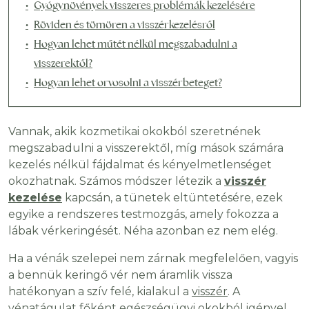
Gyógynövények visszeres problémák kezelésére
Röviden és tömören a visszérkezelésről
Hogyan lehet műtét nélkül megszabadulni a
visszerektől?
Hogyan lehet orvosolni a visszérbeteget?
Vannak, akik kozmetikai okokból szeretnének
megszabadulni a visszerektől, míg mások számára
kezelés nélkül fájdalmat és kényelmetlenséget
okozhatnak. Számos módszer létezik a
visszér
kezelése
kapcsán, a tünetek eltüntetésére, ezek
egyike a rendszeres testmozgás, amely fokozza a
lábak vérkeringését. Néha azonban ez nem elég.
Ha a vénák szelepei nem zárnak megfelelően, vagyis
a bennük keringő vér nem áramlik vissza
hatékonyan a szív felé, kialakul a
visszér
. A
vénatágulat főként egészségügyi okokból igényel