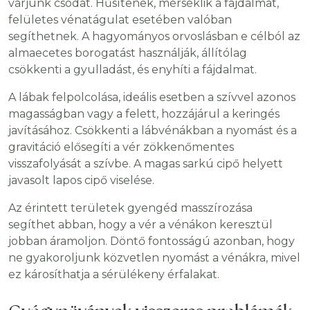
várjunk csodát. Hűsítenek, mérséklik a fájdalmat,
felületes vénatágulat esetében valóban
segíthetnek. A hagyományos orvoslásban e célból az
almaecetes borogatást használják, állítólag
csökkenti a gyulladást, és enyhíti a fájdalmat.
A lábak felpolcolása, ideális esetben a szívvel azonos
magasságban vagy a felett, hozzájárul a keringés
javításához. Csökkenti a lábvénákban a nyomást és a
gravitáció elősegíti a vér zökkenőmentes
visszafolyását a szívbe. A magas sarkú cipő helyett
javasolt lapos cipő viselése.
Az érintett területek gyengéd masszírozása
segíthet abban, hogy a vér a vénákon keresztül
jobban áramoljon. Döntő fontosságú azonban, hogy
ne gyakoroljunk közvetlen nyomást a vénákra, mivel
ez károsíthatja a sérülékeny érfalakat.