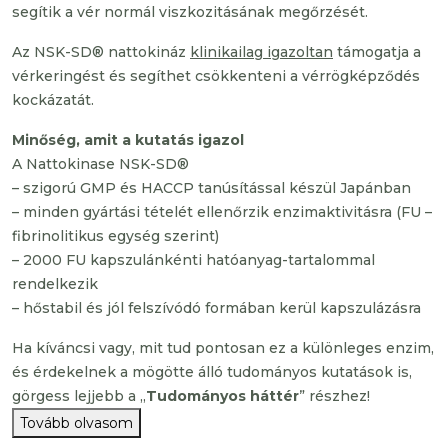
segítik a vér normál viszkozitásának megőrzését.
Az NSK-SD® nattokináz
klinikailag igazoltan
támogatja a
vérkeringést és segíthet csökkenteni a vérrögképződés
kockázatát.
Minőség, amit a kutatás igazol
A Nattokinase NSK-SD®
– szigorú GMP és HACCP tanúsítással készül Japánban
– minden gyártási tételét ellenőrzik enzimaktivitásra (FU –
fibrinolitikus egység szerint)
– 2000 FU kapszulánkénti hatóanyag-tartalommal
rendelkezik
– hőstabil és jól felszívódó formában kerül kapszulázásra
Ha kíváncsi vagy, mit tud pontosan ez a különleges enzim,
és érdekelnek a mögötte álló tudományos kutatások is,
görgess lejjebb a „
Tudományos háttér
” részhez!
Tovább olvasom