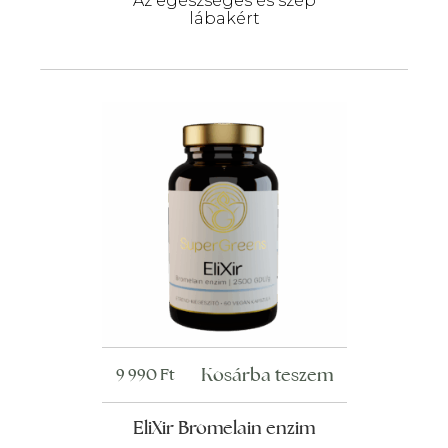
Az egészséges és szép
lábakért
Kosárba teszem
9 990
Ft
EliXir Bromelain enzim