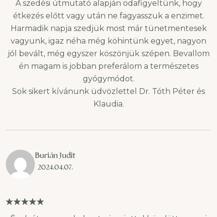
A szedési útmutató alapján odafigyeltünk, hogy
étkezés előtt vagy után ne fagyasszuk a enzimet.
Harmadik napja szedjük most már tünetmentesek
vagyunk, igaz néha még köhintünk egyet, nagyon
jól bevált, még egyszer köszönjük szépen. Bevallom
én magam is jobban preferálom a természetes
gyógymódot.
Sok sikert kívánunk üdvözlettel Dr. Tóth Péter és
Klaudia.
Burián Judit
2024.04.07.