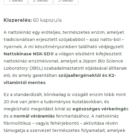
1 darab
2 darab
3 darab
Kiszerelés:
60 kapszula
A nattokináz egy erőteljes, természetes enzim, amelyet
tradicionálisan erjesztett szójababból – azaz natto-ból –
nyernek. A mi készítményünkben található védjegyzett
Nattokinase NSK-SD®
a világon elsőként kifejlesztett
nattokináz-enzimkivonat, amelyet a
Japan Bio Science
Laboratory
(JBSL) szabadalmaztatott eljárásával állítanak
elő, és amely garantáltan
szójaallergénektől és K2-
vitamintól mentes
.
Ez a standardizált, klinikailag is vizsgált enzim több mint
20 éve van jelen a tudományos kutatásokban, és
megbízható megoldást kínál az
egészséges vérkeringé
s
és a
normál véráramlás
fenntartásához. A nattokináz
fibrinolitikus – vagyis fehérjebontó – aktivitása révén
támogatja a szervezet természetes folyamatait, amelyek