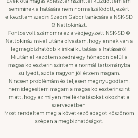
Évek óta magas koleszterinszinttel küzdöttem ami
semminek a hatására nem normalizálódott, ezért
elkezdtem szedni Szedni Gabor tanácsára a NSK-SD
® Nattokinázt.
Fontos volt számomra ez a védjegyzett NSK-SD ®
Nattokináz mivel utána olvastam, hogy ennek van a
legmegbízhatóbb klinikai kutatásai a hatásairól.
Miután el kezdtem szedni egy hónapon belül a
magas koleszterin szintem a normál tartományba
süllyedt, azóta nagyon jól érzem magam.
Nincsen problémám és teljesen megnyugodtam,
nem idegesítem magam a magas koleszterinszint
miatt, hogy az milyen mellékhatásokat okozhat a
szervezetben.
Most rendeltem meg a következő adagot köszönöm
szépen a megbízhatóságot.