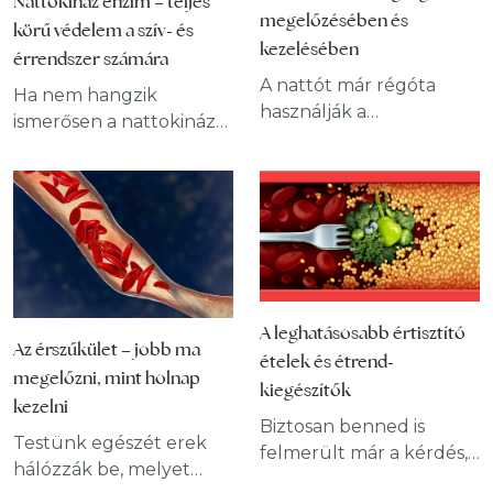
Nattokináz enzim – teljes
megelőzésében és
körű védelem a szív- és
kezelésében
érrendszer számára
A nattót már régóta
Ha nem hangzik
használják a
ismerősen a nattokináz
népgyógyászatban a
neve, nem vagy
szív- és érrendszeri
egyedül. Kétségkívül
betegségek kezelésére.
nem a leggyakrabban
A belőle kivont
emlegetett vagy
nattokináz
keresett enzimek
ugyanazokkal a
egyikéről van szó. Ha te
jótékony
sem találkoztál még
tulajdonságokkal
A leghatásosabb értisztító
vele, akkor érdemes
Az érszűkület – jobb ma
rendelkezik. A erjesztett
alaposabban
ételek és étrend-
szójababból készült, és a
megelőzni, mint holnap
megismerned a
kiegészítők
szuperélelmiszerek
kezelni
nattokinázt, ugyanis
Biztosan benned is
között méltó helyet
több mint valószínű,
Testünk egészét erek
felmerült már a kérdés,
elfoglaló natto
hogy számodra is
hálózzák be, melyet
hogy mit tehetsz annak
hihetetlenül tápláló.
tartogat valami