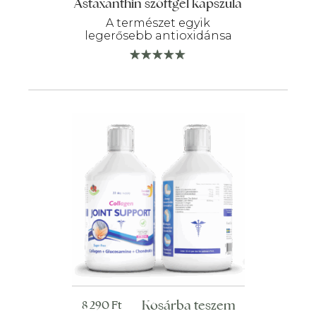
Astaxanthin szoftgél kapszula
A természet egyik
legerősebb antioxidánsa
Kosárba teszem
8 290
Ft