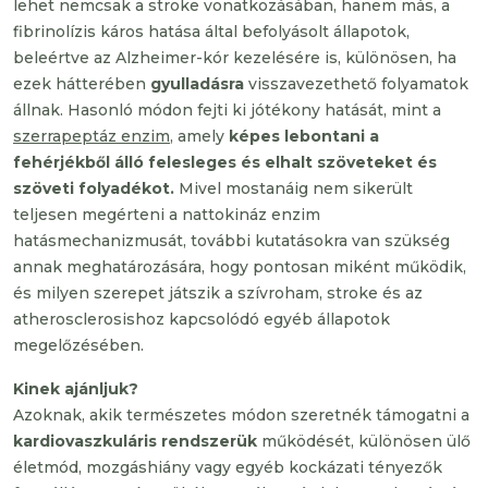
lehet nemcsak a stroke vonatkozásában, hanem más, a
fibrinolízis káros hatása által befolyásolt állapotok,
beleértve az Alzheimer-kór kezelésére is, különösen, ha
ezek hátterében
gyulladásra
visszavezethető folyamatok
állnak. Hasonló módon fejti ki jótékony hatását, mint a
szerrapeptáz enzim
, amely
képes lebontani a
fehérjékből álló felesleges és elhalt szöveteket és
szöveti folyadékot.
Mivel mostanáig nem sikerült
teljesen megérteni a nattokináz enzim
hatásmechanizmusát, további kutatásokra van szükség
annak meghatározására, hogy pontosan miként működik,
és milyen szerepet játszik a szívroham, stroke és az
atherosclerosishoz kapcsolódó egyéb állapotok
megelőzésében.
Kinek ajánljuk?
Azoknak, akik természetes módon szeretnék támogatni a
kardiovaszkuláris rendszerük
működését, különösen ülő
életmód, mozgáshiány vagy egyéb kockázati tényezők