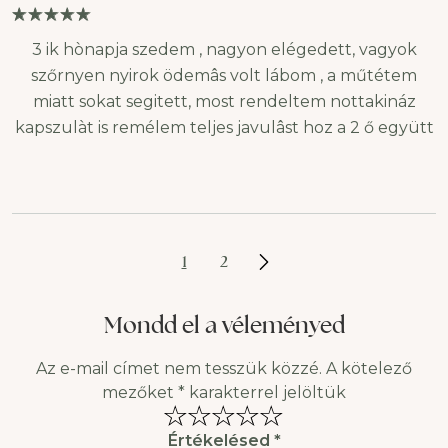
3 ik hònapja szedem , nagyon elégedett, vagyok
szőrnyen nyirok ödemâs volt lábom , a műtétem
miatt sokat segitett, most rendeltem nottakináz
kapszulàt is remélem teljes javulâst hoz a 2 ő együtt
1
2
Mondd el a véleményed
Az e-mail címet nem tesszük közzé.
A kötelező
mezőket
*
karakterrel jelöltük
Értékelésed
*