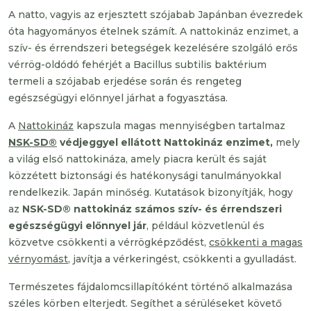
A natto, vagyis az erjesztett szójabab Japánban évezredek
óta hagyományos ételnek számít. A nattokináz enzimet, a
szív- és érrendszeri betegségek kezelésére szolgáló erős
vérrög-oldódó fehérjét a Bacillus subtilis baktérium
termeli a szójabab erjedése során és rengeteg
egészségügyi előnnyel járhat a fogyasztása.
A
Nattokináz
kapszula magas mennyiségben tartalmaz
NSK-SD®
védjeggyel ellátott Nattokináz enzimet,
mely
a világ első nattokináza, amely piacra került és saját
közzétett biztonsági és hatékonysági tanulmányokkal
rendelkezik. Japán minőség. Kutatások bizonyítják, hogy
az
NSK-SD® nattokináz számos szív- és érrendszeri
egészségügyi előnnyel jár
, például közvetlenül és
közvetve csökkenti a vérrögképződést,
csökkenti a magas
vérnyomást
, javítja a vérkeringést, csökkenti a gyulladást.
Természetes fájdalomcsillapítóként történő alkalmazása
széles körben elterjedt. Segíthet a sérüléseket követő