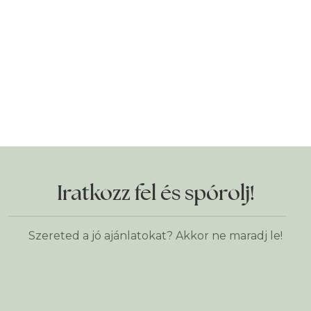
Iratkozz fel és spórolj!
Szereted a jó ajánlatokat? Akkor ne maradj le!
Keresztnév
*