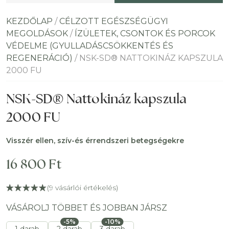
KEZDŐLAP
/
CÉLZOTT EGÉSZSÉGÜGYI
MEGOLDÁSOK
/
ÍZÜLETEK, CSONTOK ÉS PORCOK
VÉDELME (GYULLADÁSCSÖKKENTÉS ÉS
REGENERÁCIÓ)
/ NSK-SD® NATTOKINÁZ KAPSZULA
2000 FU
NSK-SD® Nattokináz kapszula
2000 FU
Visszér ellen, szív-és érrendszeri betegségekre
16 800
Ft
(
9
vásárlói értékelés)
VÁSÁROLJ TÖBBET ÉS JOBBAN JÁRSZ
-5%
-10%