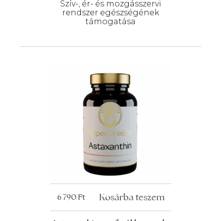
Szív-, ér- és mozgásszervi
rendszer egészségének
támogatása
Kosárba teszem
6 790
Ft