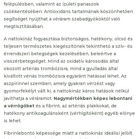
felépülésben, valamint az ízületi panaszok
csökkentésében. Antioxidáns tartalmának köszönhetően
segítséget nyújthat a véráram szabadgyököktől való
megtisztításában.
A nattokináz fogyasztása biztonságos, hatékony, olcsó és
teljesen természetes kiegészítőnek tekinthető a szív- és
érrendszeri betegségek kezelésében, beleértve a
visszérbetegséget. Mind az oxidatív károsodás által
okozott artériás trombózisra, mind a gyulladás által
kiváltott vénás trombózisra egyaránt hatással lehet. Az
aszpirinnel szemben, amely gyakran vérzést vagy
gyomorfekélyt vált ki, a nattokináz káros hatások nélkül
javíthatja a véráramot.
Nagymértékben képes lebontani
a vérrögöket
és a fibrint, az artériás plakkokat, de
hatékony antikoagulánsként (vérhígítóként) egyéb előnye
is lehet.
Fibrinlebontó képessége miatt a nattokináz ideálisi jelölt