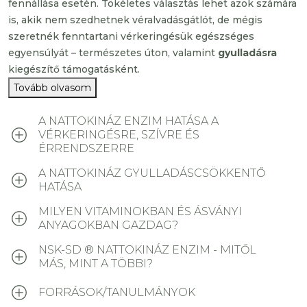
fennállása esetén. Tökéletes választás lehet azok számára
is, akik nem szedhetnek véralvadásgátlót, de mégis
szeretnék fenntartani vérkeringésük egészséges
egyensúlyát – természetes úton, valamint
gyulladásra
kiegészítő támogatásként.
Tovább olvasom
A NATTOKINÁZ ENZIM HATÁSA A
VÉRKERINGÉSRE, SZÍVRE ÉS
ÉRRENDSZERRE
A NATTOKINÁZ GYULLADÁSCSÖKKENTŐ
HATÁSA
MILYEN VITAMINOKBAN ÉS ÁSVÁNYI
ANYAGOKBAN GAZDAG?
NSK-SD ® NATTOKINÁZ ENZIM - MITŐL
MÁS, MINT A TÖBBI?
FORRÁSOK/TANULMÁNYOK