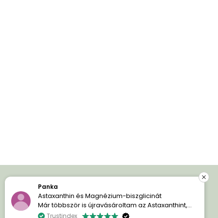
Panka
Iratkozz fel és spórolj!
Astaxanthin és Magnézium-biszglicinát
Már többször is újravásároltam az Astaxanthint,
mert egyszerűen imádom a hatását. A bőröm
Trustindex