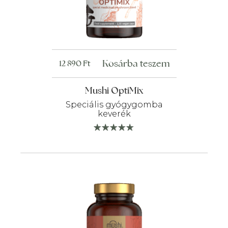
Kosárba teszem
12 890
Ft
Mushi OptiMix
Speciális gyógygomba
keverék