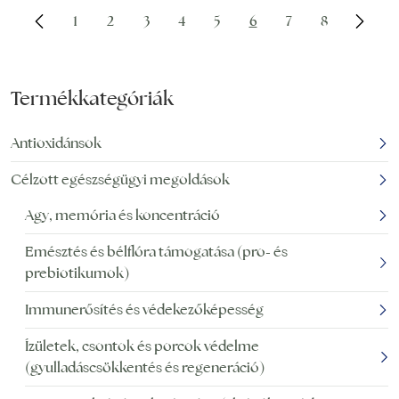
1
2
3
4
5
6
7
8
Termékkategóriák
Antioxidánsok
Célzott egészségügyi megoldások
Agy, memória és koncentráció
Emésztés és bélflóra támogatása (pro- és
prebiotikumok)
Immunerősítés és védekezőképesség
Ízületek, csontok és porcok védelme
(gyulladáscsökkentés és regeneráció)