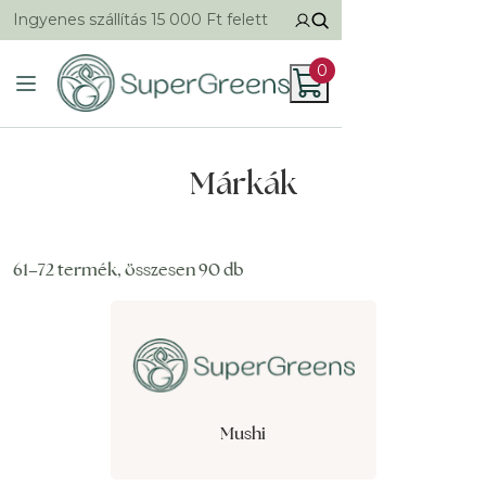
Ingyenes szállítás 15 000 Ft felett
0
Márkák
61–72 termék, összesen 90 db
Mushi