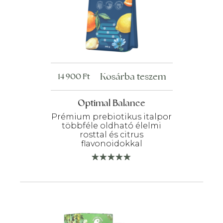
Kosárba teszem
14 900
Ft
Optimal Balance
Prémium prebiotikus italpor
többféle oldható élelmi
rosttal és citrus
flavonoidokkal