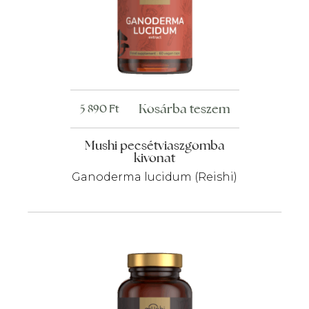
Kosárba teszem
5 890
Ft
Mushi pecsétviaszgomba
kivonat
Ganoderma lucidum (Reishi)