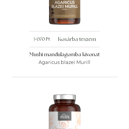
Kosárba teszem
5 070
Ft
Mushi mandulagomba kivonat
Agaricus blazei Murill