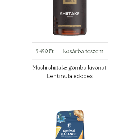
Kosárba teszem
5 490
Ft
Mushi shiitake gomba kivonat
Lentinula edodes