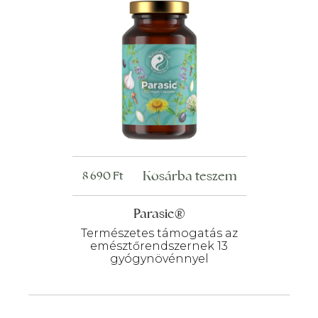
Kosárba teszem
8 690
Ft
Parasic®
Természetes támogatás az
emésztőrendszernek 13
gyógynövénnyel