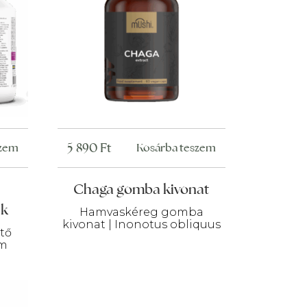
5 890
Ft
szem
Kosárba teszem
Chaga gomba kivonat
ek
Hamvaskéreg gomba
kivonat | Inonotus obliquus
tő
um