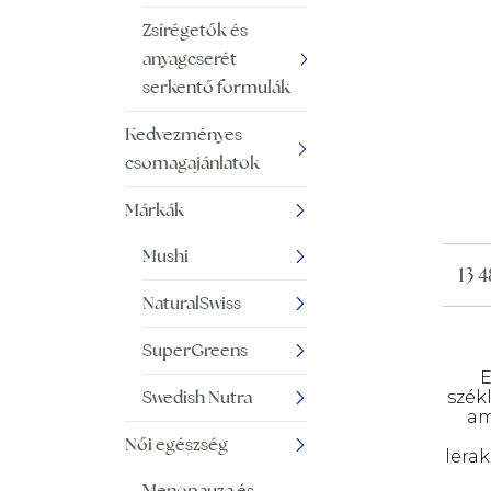
Zsírégetők és
anyagcserét
serkentő formulák
Kedvezményes
csomagajánlatok
Márkák
Mushi
13 
NaturalSwiss
SuperGreens
E
Swedish Nutra
szék
am
Női egészség
lerak
azo
Menopauza és