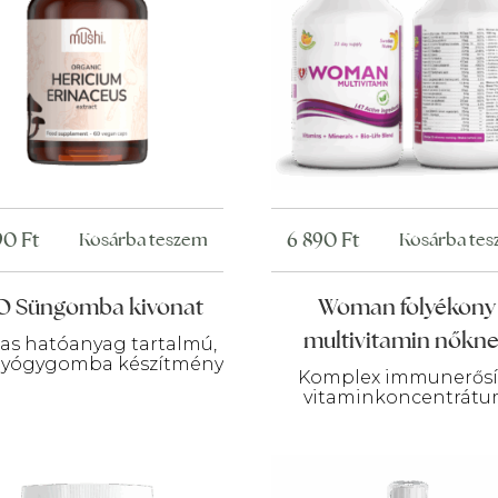
90
Ft
6 890
Ft
Kosárba teszem
Kosárba te
O Süngomba kivonat
Woman folyékony
multivitamin nőkn
s hatóanyag tartalmú,
gyógygomba készítmény
Komplex immunerősí
vitaminkoncentrát