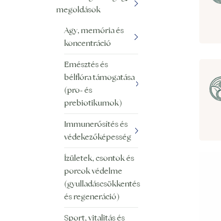
megoldások
Agy, memória és
koncentráció
Emésztés és
bélflóra támogatása
(pro- és
prebiotikumok)
Immunerősítés és
védekezőképesség
Ízületek, csontok és
porcok védelme
(gyulladáscsökkentés
és regeneráció)
Sport, vitalitás és