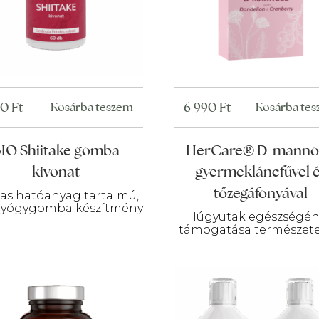
90
Ft
6 990
Ft
Kosárba teszem
Kosárba te
IO Shiitake gomba
HerCare® D-mannos
kivonat
gyermekláncfűvel 
tőzegáfonyával
s hatóanyag tartalmú,
gyógygomba készítmény
Húgyutak egészségé
támogatása természet