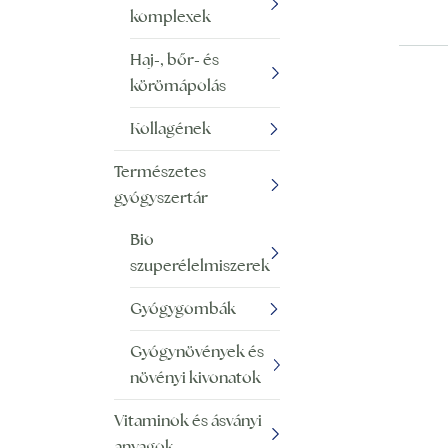
komplexek
Haj-, bőr- és
körömápolás
Kollagének
Természetes
gyógyszertár
Bio
szuperélelmiszerek
Gyógygombák
Gyógynövények és
növényi kivonatok
Vitaminok és ásványi
anyagok