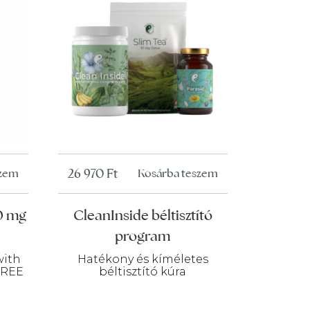
26 970
Ft
szem
Kosárba teszem
0 mg
CleanInside béltisztító
program
with
Hatékony és kíméletes
FREE
béltisztító kúra