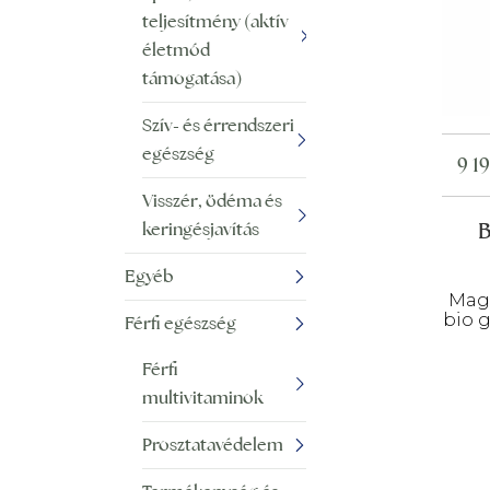
teljesítmény (aktív
életmód
támogatása)
Szív- és érrendszeri
egészség
9 1
Visszér, ödéma és
B
keringésjavítás
Egyéb
Maga
bio 
Férfi egészség
Férfi
multivitaminok
Prosztatavédelem