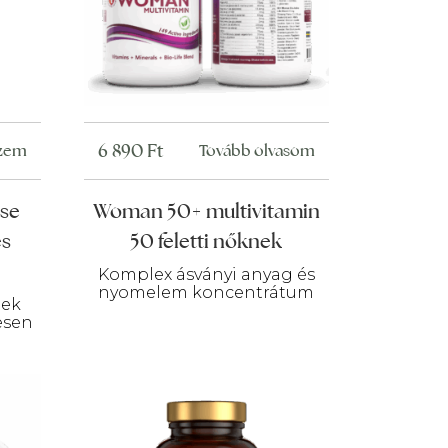
6 890
Ft
szem
Tovább olvasom
e ​
Woman 50+ multivitamin
és
50 feletti nőknek
Komplex ásványi anyag és
nyomelem koncentrátum
nek
esen