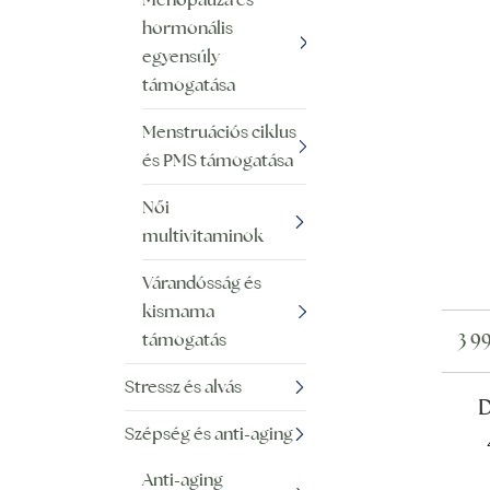
hormonális
egyensúly
támogatása
Menstruációs ciklus
és PMS támogatása
Női
multivitaminok
Várandósság és
kismama
támogatás
3 9
Stressz és alvás
D
Szépség és anti-aging
Anti-aging