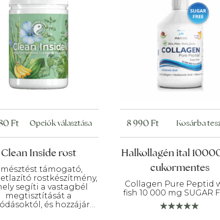
480
Ft
Ennek
8 990
Ft
Opciók választása
Kosárba te
a
terméknek
Clean Inside rost
Halkollagén ital 1000
több
cukormentes
mésztést támogató,
variációja
letlazító rostkészítmény,
Collagen Pure Peptid 
van.
ely segíti a vastagbél
fish 10 000 mg SUGAR 
megtisztítását a
A
ódásoktól, és hozzájárul
változatok
k újbóli kialakulásának