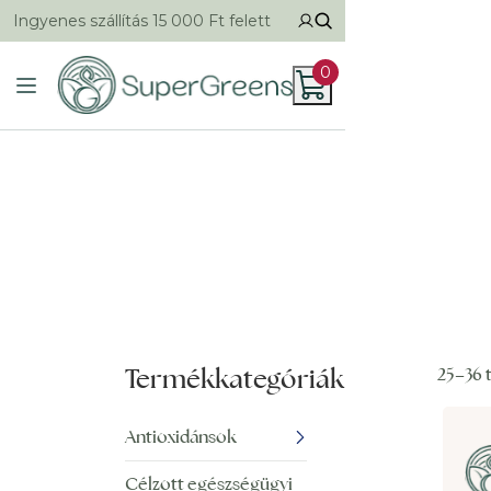
Ingyenes szállítás 15 000 Ft felett
0
Termékkategóriák
25–36 
Antioxidánsok
Célzott egészségügyi