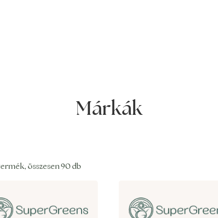
Márkák
termék, összesen 90 db