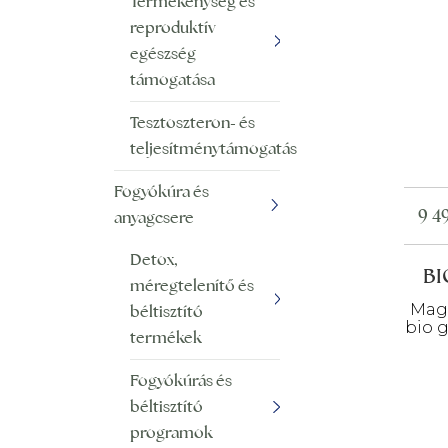
Termékenység és
reproduktív
egészség
támogatása
Tesztoszteron- és
teljesítménytámogatás
Fogyókúra és
9 4
anyagcsere
Detox,
BI
méregtelenítő és
Maga
béltisztító
bio 
termékek
Fogyókúrás és
béltisztító
programok