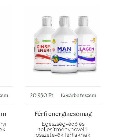
20 950
Ft
szem
Kosárba teszem
zim
Férfi energiacsomag
rvi
Egészségvédő és
ek
teljesítménynövelő
összetevők férfiaknak