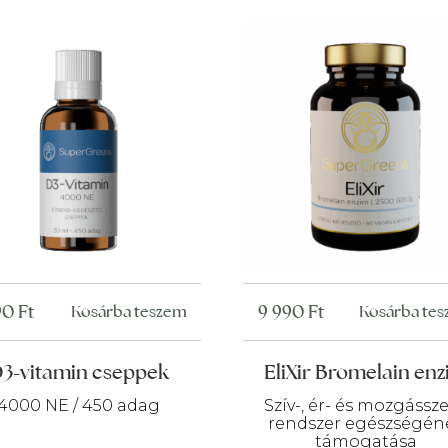
megelőzéséhez.
a
termékoldalon
választhatók
ki
90
Ft
9 990
Ft
Kosárba teszem
Kosárba te
3-vitamin cseppek
EliXir Bromelain en
4000 NE / 450 adag
Szív-, ér- és mozgássze
rendszer egészségén
támogatása