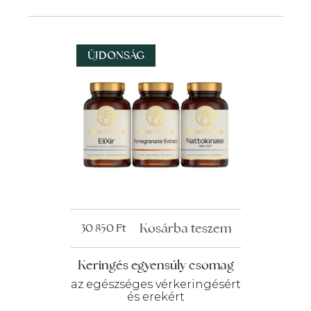
ÚJDONSÁG
Kosárba teszem
30 850
Ft
Keringés egyensúly csomag
az egészséges vérkeringésért
és erekért