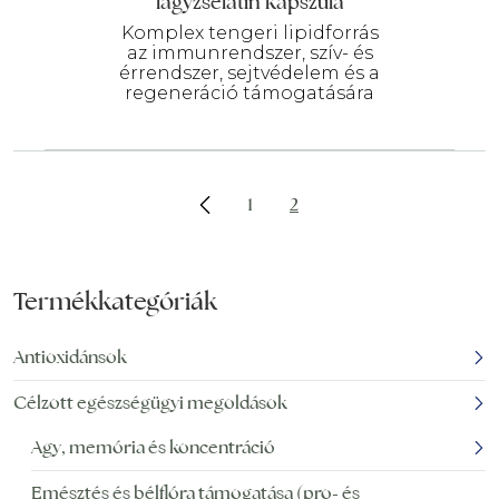
lágyzselatin kapszula
Komplex tengeri lipidforrás
az immunrendszer, szív- és
érrendszer, sejtvédelem és a
regeneráció támogatására
1
2
Termékkategóriák
Antioxidánsok
Célzott egészségügyi megoldások
Agy, memória és koncentráció
Emésztés és bélflóra támogatása (pro- és