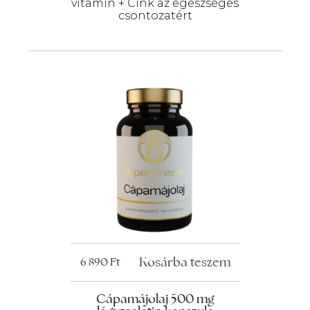
vitamin + Cink az egészséges
csontozatért
Kosárba teszem
6 890
Ft
Cápamájolaj 500 mg