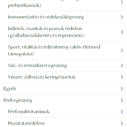
prebiotikumok)
Immunerősítés és védekezőképesség
Ízületek, csontok és porcok védelme
(gyulladáscsökkentés és regeneráció)
Sport, vitalitás és teljesítmény (aktív életmód
támogatása)
Szív- és érrendszeri egészség
Visszér, ödéma és keringésjavítás
Egyéb
Férfi egészség
Férfi multivitaminok
Prosztatavédelem