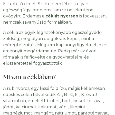
kitüntető címet. Szinte nem létezik olyan
egészségügyi probléma, amire ne jelentene
gyógyírt. Érdemes a
céklát nyersen
is fogyasztani,
nemcsak savanyúság formájában.
A cékla az egyik leghatékonyabb egészségvédő
zöldség, még olyan dolgokra is képes, mint a
méregtelenítés. Mégsem kap annyi figyelmet, mint
amennyit megérdemelne. Pedig már az ókori
rómaiak is felfigyeltek a gyógyhatására, és
előszeretettel fogyasztották.
Mi van a céklában?
A rubinvörös, egy kissé föld ízű, mégis kellemesen
édeskés cékla bővelkedik A- , B-, C, E-, K- és a J-
vitaminban, emellett biotint, bórt, cinket, folsavat,
jódot, kalciumot, káliumot, ként, likopint,
magnéziumot, mangánt, nátriumot, pantoténsavat,