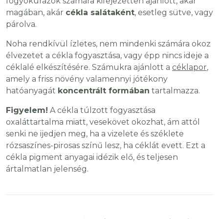
fogyókúrázók számára kifejezetten ajánlott, akár
magában, akár
cékla salátaként
, esetleg sütve, vagy
párolva.
Noha rendkívül ízletes, nem mindenki számára okoz
élvezetet a cékla fogyasztása, vagy épp nincs ideje a
céklalé elkészítésére. Számukra ajánlott a
céklapor
,
amely a friss növény valamennyi jótékony
hatóanyagát
koncentrált formában
tartalmazza.
Figyelem!
A cékla túlzott fogyasztása
oxaláttartalma miatt, vesekövet okozhat, ám attól
senki ne ijedjen meg, ha a vizelete és széklete
rózsaszínes-pirosas színű lesz, ha céklát evett. Ezt a
cékla pigment anyagai idézik elő, és teljesen
ártalmatlan jelenség.