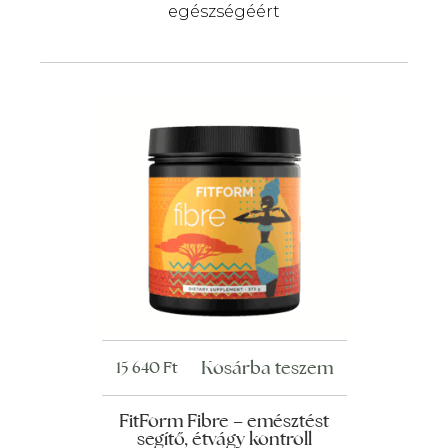
egészségéért
Kosárba teszem
15 640
Ft
FitForm Fibre – emésztést
segítő, étvágy kontroll