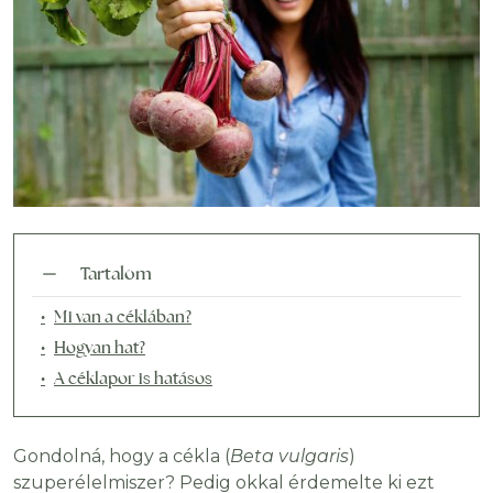
Tartalom
Mi van a céklában?
Hogyan hat?
A céklapor is hatásos
Gondolná, hogy a cékla (
Beta vulgaris
)
szuperélelmiszer? Pedig okkal érdemelte ki ezt