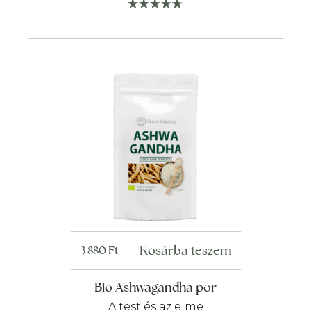
Kosárba teszem
3 880
Ft
Bio Ashwagandha por
A test és az elme