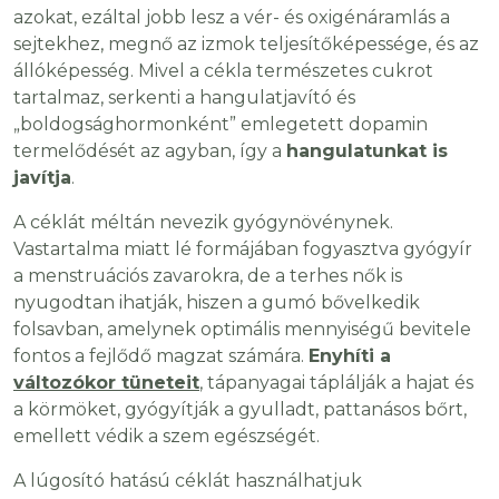
azokat, ezáltal jobb lesz a vér- és oxigénáramlás a
sejtekhez, megnő az izmok teljesítőképessége, és az
állóképesség. Mivel a cékla természetes cukrot
tartalmaz, serkenti a hangulatjavító és
„boldogsághormonként” emlegetett dopamin
termelődését az agyban, így a
hangulatunkat is
javítja
.
A céklát méltán nevezik gyógynövénynek.
Vastartalma miatt lé formájában fogyasztva gyógyír
a menstruációs zavarokra, de a terhes nők is
nyugodtan ihatják, hiszen a gumó bővelkedik
folsavban, amelynek optimális mennyiségű bevitele
fontos a fejlődő magzat számára.
Enyhíti a
változókor tüneteit
, tápanyagai táplálják a hajat és
a körmöket, gyógyítják a gyulladt, pattanásos bőrt,
emellett védik a szem egészségét.
A lúgosító hatású céklát használhatjuk