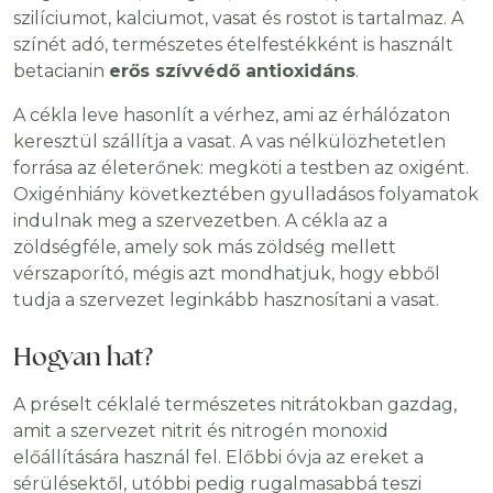
szilíciumot, kalciumot, vasat és rostot is tartalmaz. A
színét adó, természetes ételfestékként is használt
betacianin
erős szívvédő antioxidáns
.
A cékla leve hasonlít a vérhez, ami az érhálózaton
keresztül szállítja a vasat. A vas nélkülözhetetlen
forrása az életerőnek: megköti a testben az oxigént.
Oxigénhiány következtében gyulladásos folyamatok
indulnak meg a szervezetben. A cékla az a
zöldségféle, amely sok más zöldség mellett
vérszaporító, mégis azt mondhatjuk, hogy ebből
tudja a szervezet leginkább hasznosítani a vasat.
Hogyan hat?
A préselt céklalé természetes nitrátokban gazdag,
amit a szervezet nitrit és nitrogén monoxid
előállítására használ fel. Előbbi óvja az ereket a
sérülésektől, utóbbi pedig rugalmasabbá teszi