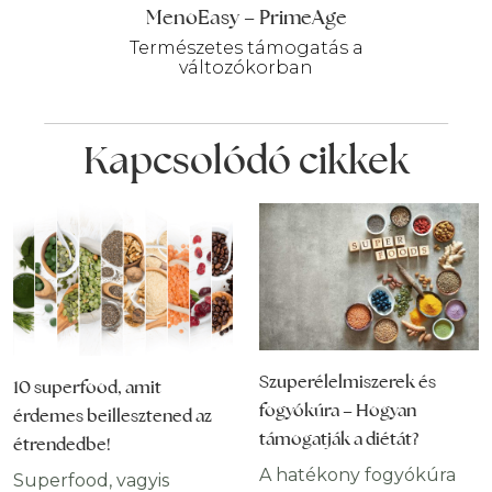
MenoEasy – PrimeAge
Természetes támogatás a
változókorban
Kapcsolódó cikkek
Szuperélelmiszerek és
10 superfood, amit
fogyókúra – Hogyan
érdemes beillesztened az
támogatják a diétát?
étrendedbe!
A hatékony fogyókúra
Superfood, vagyis