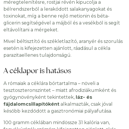
méregtelenítésre, rostjai révén kipucolja a
bélrendszerből a lerakódott salakanyagokat és
toxinokat, míg a benne rejlő metionin és béta-
glicerin segítségével a májból és a vesékből is segít
eltávolítani a mérgeket.
Mivel béltisztító és székletlazító, aranyér és szorulás
esetén is kifejezetten ajánlott, ráadásul a cékla
parazitaellenes tulajdonságú.
A céklapor is hatásos
A rómaiak a céklára bórtartalma – növeli a
tesztoszteronszintet – miatt afrodiziákumként és
gyógynövényként tekintettek,
láz- és
fájdalomcsillapítóként
alkalmazták, csak jóval
később kezdődött a gasztronómiai pályafutása.
100 gramm céklában mindössze 31 kalória van,