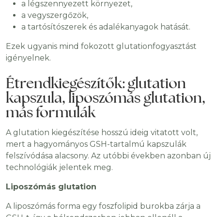
a légszennyezett környezet,
a vegyszergőzök,
a tartósítószerek és adalékanyagok hatását.
Ezek ugyanis mind fokozott glutationfogyasztást
igényelnek.
Étrendkiegészítők: glutation
kapszula, liposzómás glutation,
más formulák
A glutation kiegészítése hosszú ideig vitatott volt,
mert a hagyományos GSH-tartalmú kapszulák
felszívódása alacsony. Az utóbbi években azonban új
technológiák jelentek meg.
Liposzómás glutation
A liposzómás forma egy foszfolipid burokba zárja a