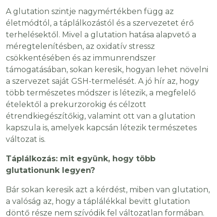
A glutation szintje nagymértékben függ az
életmódtól, a táplálkozástól és a szervezetet érő
terhelésektől. Mivel a glutation hatása alapvető a
méregtelenítésben, az oxidatív stressz
csökkentésében és az immunrendszer
támogatásában, sokan keresik, hogyan lehet növelni
a szervezet saját GSH-termelését. A jó hír az, hogy
több természetes módszer is létezik, a megfelelő
ételektől a prekurzorokig és célzott
étrendkiegészítőkig, valamint ott van a glutation
kapszula is, amelyek kapcsán létezik természetes
változat is.
Táplálkozás: mit együnk, hogy több
glutationunk legyen?
Bár sokan keresik azt a kérdést, miben van glutation,
a valóság az, hogy a táplálékkal bevitt glutation
döntő része nem szívódik fel változatlan formában.