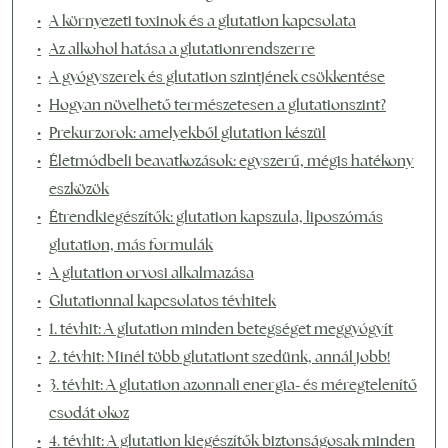
A környezeti toxinok és a glutation kapcsolata
Az alkohol hatása a glutationrendszerre
A gyógyszerek és glutation szintjének csökkentése
Hogyan növelhető természetesen a glutationszint?
Prekurzorok: amelyekből glutation készül
Életmódbeli beavatkozások: egyszerű, mégis hatékony
eszközök
Étrendkiegészítők: glutation kapszula, liposzómás
glutation, más formulák
A glutation orvosi alkalmazása
Glutationnal kapcsolatos tévhitek
1. tévhit: A glutation minden betegséget meggyógyít
2. tévhit: Minél több glutationt szedünk, annál jobb!
3. tévhit: A glutation azonnali energia- és méregtelenítő
csodát okoz
4. tévhit: A glutation kiegészítők biztonságosak minden