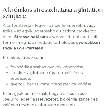
A krónikus stressz hatása a glutation
szintjére
A tartós stressz – legyen az szellemi, érzelmi vagy
fizikai – az egyik legerősebb glutationt csökkentő
elem.
Stressz hatására
a szervezet több kortizolt
termel, megnő az oxidatív terhelés, és
gyorsabban
fogy a GSH-tartalék
.
Krónikus stressz során:
fokozódik a szabad gyökök képződése,
csökken a glutation újratermelésének
sebessége,
gyengülhet az immunrendszer működése.
Ezért gyakran mondják, hogy a tartós stressz
„belülről égeti” a szervezetet, biokémiai szinten ez
valóban részben a glutation gyorsabb