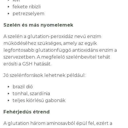
fekete ribizli
petrezselyem
Szelén és más nyomelemek
A szelén a glutation-peroxidáz nevű enzim
működéséhez szükséges, amely az egyik
legfontosabb glutationfüggő antioxidáns enzim a
szervezetben. A megfelelő szelénbevitel tehát
erősíti a GSH hatását.
Jó szelénforrások lehetnek például:
brazil dió
tonhal, szardínia
teljes kiőrlésű gabonák
Fehérjedús étrend
A glutation három aminosavból épül fel, ezért a