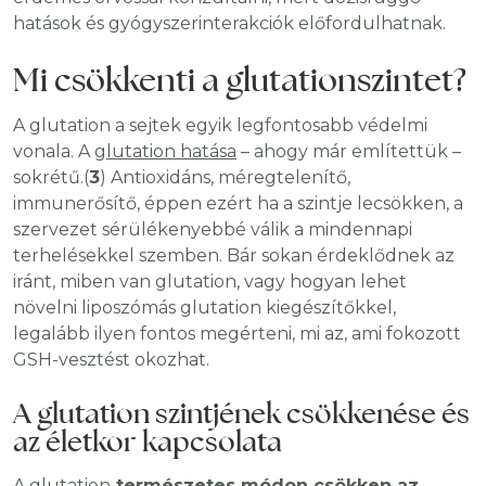
hatások és gyógyszerinterakciók előfordulhatnak.
Mi csökkenti a glutationszintet?
A glutation a sejtek egyik legfontosabb védelmi
vonala. A
glutation
hatása
– ahogy már említettük –
sokrétű.(
3
) Antioxidáns, méregtelenítő,
immunerősítő, éppen ezért ha a szintje lecsökken, a
szervezet sérülékenyebbé válik a mindennapi
terhelésekkel szemben. Bár sokan érdeklődnek az
iránt, miben van glutation, vagy hogyan lehet
növelni liposzómás glutation kiegészítőkkel,
legalább ilyen fontos megérteni, mi az, ami fokozott
GSH-vesztést okozhat.
A glutation szintjének csökkenése és
az életkor kapcsolata
A glutation
természetes módon csökken az