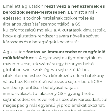
Emellett a glutation
részt vesz a nehézfémek és
peroxidok semlegesítésében
is. Emiatt a máj-
egészség, a toxinok hatásának csökkentése és
általános „tisztítás” szempontjából a GSH
kulcsfontosságú molekula. A kutatások kimutatták,
hogy a glutation-rendszer zavara növeli a szöveti
károsodás és a betegségek kockázatát.
A glutation
fontos az immunrendszer megfelelő
működéséhez
is. A nyiroksejtek (lymphocyták) és
más immunsejtek számára egy bizonyos belső
glutation-szint szükséges a sejtosztódáshoz,
citokintermeléshez és a kórokozók elleni hatékony
válaszhoz. Kismértékű változás a sejten belüli GSH-
szintben jelentősen befolyásolhatja az
immunválaszt: túl alacsony GSH gyengítheti a
sejtműködést és növelheti az oxidatív károsodást, túl
magas pedig más egyensúlyi problémákat okozhat.