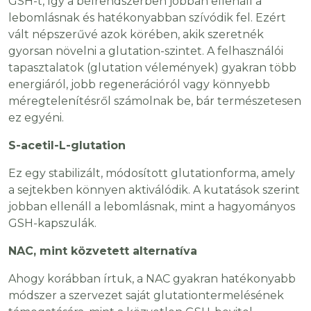
GSH-t, így a bélrendszerben jobban ellenáll a
lebomlásnak és hatékonyabban szívódik fel. Ezért
vált népszerűvé azok körében, akik szeretnék
gyorsan növelni a glutation-szintet. A felhasználói
tapasztalatok (glutation vélemények) gyakran több
energiáról, jobb regenerációról vagy könnyebb
méregtelenítésről számolnak be, bár természetesen
ez egyéni.
S-acetil-L-glutation
Ez egy stabilizált, módosított glutationforma, amely
a sejtekben könnyen aktiválódik. A kutatások szerint
jobban ellenáll a lebomlásnak, mint a hagyományos
GSH-kapszulák.
NAC, mint közvetett alternatíva
Ahogy korábban írtuk, a NAC gyakran hatékonyabb
módszer a szervezet saját glutationtermelésének