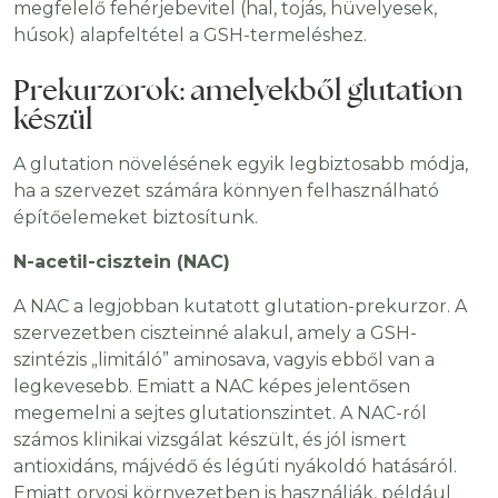
megfelelő fehérjebevitel (hal, tojás, hüvelyesek,
húsok) alapfeltétel a GSH-termeléshez.
Prekurzorok: amelyekből glutation
készül
A glutation növelésének egyik legbiztosabb módja,
ha a szervezet számára könnyen felhasználható
építőelemeket biztosítunk.
N-acetil-cisztein (NAC)
A NAC a legjobban kutatott glutation-prekurzor. A
szervezetben ciszteinné alakul, amely a GSH-
szintézis „limitáló” aminosava, vagyis ebből van a
legkevesebb. Emiatt a NAC képes jelentősen
megemelni a sejtes glutationszintet. A NAC-ról
számos klinikai vizsgálat készült, és jól ismert
antioxidáns, májvédő és légúti nyákoldó hatásáról.
Emiatt orvosi környezetben is használják, például