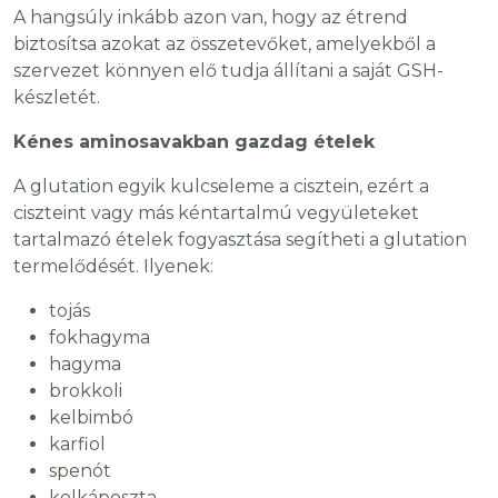
A hangsúly inkább azon van, hogy az étrend
biztosítsa azokat az összetevőket, amelyekből a
szervezet könnyen elő tudja állítani a saját GSH-
készletét.
Kénes aminosavakban gazdag ételek
A glutation egyik kulcseleme a cisztein, ezért a
ciszteint vagy más kéntartalmú vegyületeket
tartalmazó ételek fogyasztása segítheti a glutation
termelődését. Ilyenek:
tojás
fokhagyma
hagyma
brokkoli
kelbimbó
karfiol
spenót
kelkáposzta