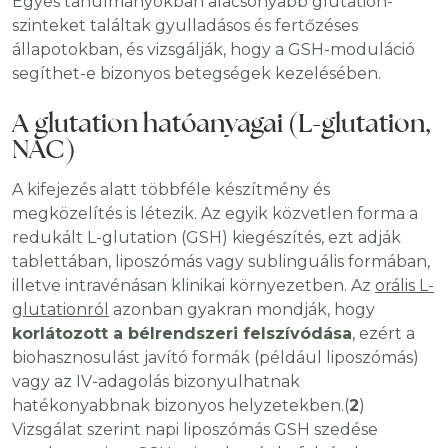
Egyes tanulmányokban alacsonyabb glutation-
szinteket találtak gyulladásos és fertőzéses
állapotokban, és vizsgálják, hogy a GSH-moduláció
segíthet-e bizonyos betegségek kezelésében.
A glutation hatóanyagai (L-glutation,
NAC)
A kifejezés alatt többféle készítmény és
megközelítés is létezik. Az egyik közvetlen forma a
redukált L-glutation (GSH) kiegészítés, ezt adják
tablettában, liposzómás vagy sublinguális formában,
illetve intravénásan klinikai környezetben. Az
orális L-
glutationról
azonban gyakran mondják, hogy
korlátozott a bélrendszeri felszívódása
, ezért a
biohasznosulást javító formák (például liposzómás)
vagy az IV-adagolás bizonyulhatnak
hatékonyabbnak bizonyos helyzetekben.(
2
)
Vizsgálat szerint napi liposzómás GSH szedése