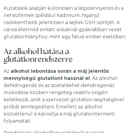
Kutatások alapján különösen a légszennyezés és a
nehézfémek (például kadmium, higany)
csökkenthetik jelentősen a sejtek GSH-szintjét. A
városi életmód emiatt sokaknál gyakrabban vezet
glutationhiányhoz, mint egy falusi ember esetében.
Az alkohol hatása a
glutationrendszerre
Az
alkohol lebontása során a máj jelentős
mennyiségű glutationt használ el
. Az alkohol-
dehidrogenáz és az acetaldehid-dehidrogenáz
működése közben rengeteg reaktív oxigén
keletkezik, amit a szervezet glutation segítségével
próbál semlegesíteni. Emellett az alkohol
közvetlenül is károsítja a máj glutationtermelő
folyamatait.
Rendszeres alkoholfogyasztóknál gyakran