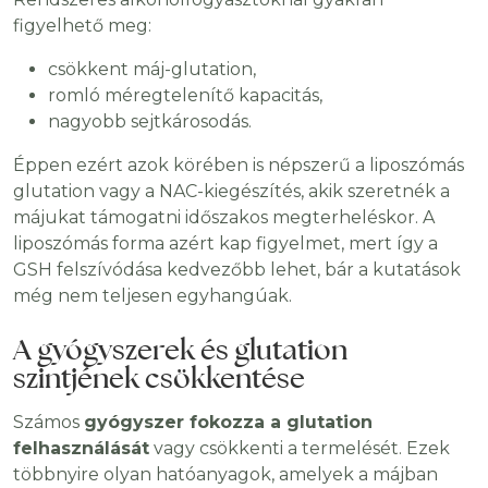
figyelhető meg:
csökkent máj-glutation,
romló méregtelenítő kapacitás,
nagyobb sejtkárosodás.
Éppen ezért azok körében is népszerű a liposzómás
glutation vagy a NAC-kiegészítés, akik szeretnék a
májukat támogatni időszakos megterheléskor. A
liposzómás forma azért kap figyelmet, mert így a
GSH felszívódása kedvezőbb lehet, bár a kutatások
még nem teljesen egyhangúak.
A gyógyszerek és glutation
szintjének csökkentése
Számos
gyógyszer fokozza a glutation
felhasználását
vagy csökkenti a termelését. Ezek
többnyire olyan hatóanyagok, amelyek a májban