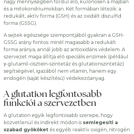
nagy mennyiségben fordul elő, különösen a májban
és a mitokondriumokban. Két formában létezik: a
redukált, aktív forma (GSH) és az oxidált diszulfid
forma (GSSG).
A sejtek egészsége szempontjából gyakran a GSH-
GSSG arány fontos: minél magasabb a redukált
forma aránya, annál jobb az antioxidáns védelem. A
szervezet maga állítja elő speciális enzimek (például
γ-glutamil-cisztein-szintetáz és glutationszintetáz)
segítségével, igazából nem vitamin, hanem egy
endogén (saját készítésű) védekezőanyag.
A glutation legfontosabb
funkciói a szervezetben
A glutation egyik legfontosabb szerepe, hogy
közvetlenül és indirekt módon is
semlegesíti a
szabad gyököket
és egyéb reaktív oxigén, nitrogén