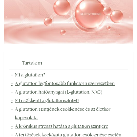
Tartalom
Mi a glutation?
A glutation legfontosabb funkciói a szervezetben
A glutation hatóanyagai (L-glutation, NAC)
Mi csökkenti a glutationszintet?
A glutation szintjének csökkenése és az életkor
kapcsolata
A krónikus stressz hatása a glutation szintjére
A fertőzések kockázata glutation csökkenése esetén