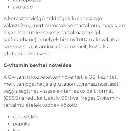
avokádó
A keresztesvirágú zöldségek különösen jó
választások, mert nemcsak kéntartalmuk magas, de
olyan fitonutrienseket is tartalmaznak (pl.
sulforaphane), amelyek bizonyítottan aktiválják a
szervezet saját antioxidáns enzimeit, köztük a
glutation-rendszert.
C-vitamin bevitel növelése
A C-vitamin közvetetten növelheti a GSH-szintet,
mert támogathatja a glutation „újrahasznosítását”,
vagyis segíthet visszaalakítani az oxidált formát
(GSSG) a redukált, aktív GSH-vá. Magas C-vitamin-
tartalmú ételek többek között:
citrusfélék
paprika
kivi