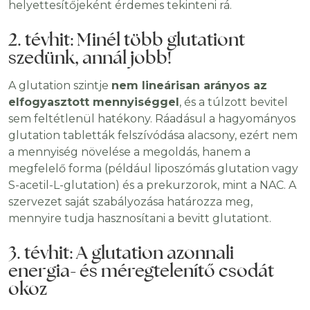
helyettesítőjeként érdemes tekinteni rá.
2. tévhit: Minél több glutationt
szedünk, annál jobb!
A glutation szintje
nem lineárisan arányos az
elfogyasztott mennyiséggel
, és a túlzott bevitel
sem feltétlenül hatékony. Ráadásul a hagyományos
glutation tabletták felszívódása alacsony, ezért nem
a mennyiség növelése a megoldás, hanem a
megfelelő forma (például liposzómás glutation vagy
S-acetil-L-glutation) és a prekurzorok, mint a NAC. A
szervezet saját szabályozása határozza meg,
mennyire tudja hasznosítani a bevitt glutationt.
3. tévhit: A glutation azonnali
energia- és méregtelenítő csodát
okoz