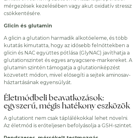
mérgezések kezelésében vagy akut oxidatív stressz
csökkentésére.
Glicin és glutamin
A glicin a glutation harmadik alkotóeleme, és több
kutatás kimutatta, hogy az idősebb felnőttekben a
glicin és NAC együttes pótlása (GlyNAC) javíthatja a
glutationszintet és egyes anyagcsere-markereket. A
glutamin szintén támogatja a glutationképzést
közvetett módon, mivel elősegíti a sejtek aminosav-
háztartásának egyensúlyát.
Életmódbeli beavatkozások:
egyszerű, mégis hatékony eszközök
A glutationt nem csak táplálékokkal lehet növelni.
Az életmód is erőteljesen befolyásolja a GSH-szintet.
Rendszeres, mérsékelt testmozgás