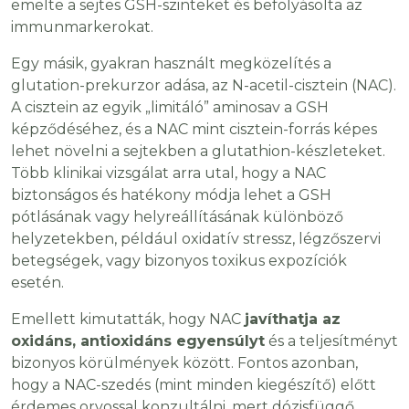
emelte a sejtes GSH-szinteket és befolyásolta az
immunmarkerokat.
Egy másik, gyakran használt megközelítés a
glutation-prekurzor adása, az N-acetil-cisztein (NAC).
A cisztein az egyik „limitáló” aminosav a GSH
képződéséhez, és a NAC mint cisztein-forrás képes
lehet növelni a sejtekben a glutathion-készleteket.
Több klinikai vizsgálat arra utal, hogy a NAC
biztonságos és hatékony módja lehet a GSH
pótlásának vagy helyreállításának különböző
helyzetekben, például oxidatív stressz, légzőszervi
betegségek, vagy bizonyos toxikus expozíciók
esetén.
Emellett kimutatták, hogy NAC
javíthatja az
oxidáns, antioxidáns egyensúlyt
és a teljesítményt
bizonyos körülmények között. Fontos azonban,
hogy a NAC-szedés (mint minden kiegészítő) előtt
érdemes orvossal konzultálni, mert dózisfüggő