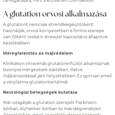
támogatására, mint a közvetlen GSH-bevitel.
A glutation orvosi alkalmazása
A glutationt nemcsak étrendkiegészítőként
használják, orvosi környezetben is fontos szerepe
van, főként oxidatív stresszel kapcsolatos állapotok
kezelésében.
Méregtelenítés és májvédelem
Klinikákon intravénás glutationinfúziót alkalmaznak
bizonyos mérgezések esetében, illetve
májkárosodással járó helyzetekben. Ez gyorsan emeli
a vérplazma glutationtartalmát.
Neurológiai betegségek kutatása
Már vizsgálják a glutation szerepét Parkinson-
kórban, Alzheimer-kórban és más idegrendszeri
állapotokban, mivel az oxidatív stressz központi