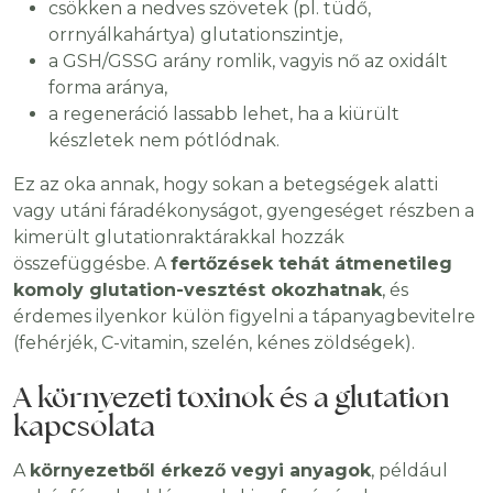
csökken a nedves szövetek (pl. tüdő,
orrnyálkahártya) glutationszintje,
a GSH/GSSG arány romlik, vagyis nő az oxidált
forma aránya,
a regeneráció lassabb lehet, ha a kiürült
készletek nem pótlódnak.
Ez az oka annak, hogy sokan a betegségek alatti
vagy utáni fáradékonyságot, gyengeséget részben a
kimerült glutationraktárakkal hozzák
összefüggésbe. A
fertőzések tehát átmenetileg
komoly glutation-vesztést okozhatnak
, és
érdemes ilyenkor külön figyelni a tápanyagbevitelre
(fehérjék, C-vitamin, szelén, kénes zöldségek).
A környezeti toxinok és a glutation
kapcsolata
A
környezetből érkező vegyi anyagok
, például