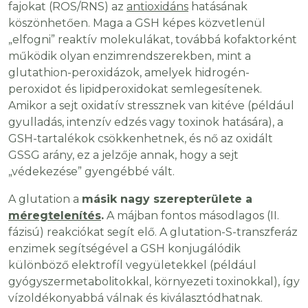
fajokat (ROS/RNS) az
antioxidáns
hatásának
köszönhetően. Maga a GSH képes közvetlenül
„elfogni” reaktív molekulákat, továbbá kofaktorként
működik olyan enzimrendszerekben, mint a
glutathion-peroxidázok, amelyek hidrogén-
peroxidot és lipidperoxidokat semlegesítenek.
Amikor a sejt oxidatív stressznek van kitéve (például
gyulladás, intenzív edzés vagy toxinok hatására), a
GSH-tartalékok csökkenhetnek, és nő az oxidált
GSSG arány, ez a jelzője annak, hogy a sejt
„védekezése” gyengébbé vált.
A glutation a
másik nagy szerepterülete a
méregtelenítés
.
A májban fontos másodlagos (II.
fázisú) reakciókat segít elő. A glutation-S-transzferáz
enzimek segítségével a GSH konjugálódik
különböző elektrofíl vegyületekkel (például
gyógyszermetabolitokkal, környezeti toxinokkal), így
vízoldékonyabbá válnak és kiválasztódhatnak.