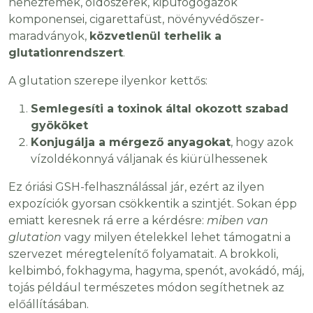
nehézfémek, oldószerek, kipufogógázok
komponensei, cigarettafüst, növényvédőszer-
maradványok,
közvetlenül terhelik a
glutationrendszert
.
A glutation szerepe ilyenkor kettős:
Semlegesíti a toxinok által okozott szabad
gyököket
Konjugálja a mérgező anyagokat
, hogy azok
vízoldékonnyá váljanak és kiürülhessenek
Ez óriási GSH-felhasználással jár, ezért az ilyen
expozíciók gyorsan csökkentik a szintjét. Sokan épp
emiatt keresnek rá erre a kérdésre:
miben van
glutation
vagy milyen ételekkel lehet támogatni a
szervezet méregtelenítő folyamatait. A brokkoli,
kelbimbó, fokhagyma, hagyma, spenót, avokádó, máj,
tojás például természetes módon segíthetnek az
előállításában.