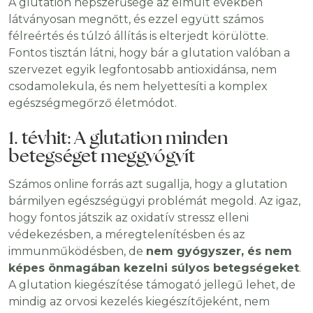
A glutation népszerűsége az elmúlt években
látványosan megnőtt, és ezzel együtt számos
félreértés és túlzó állítás is elterjedt körülötte.
Fontos tisztán látni, hogy bár a glutation valóban a
szervezet egyik legfontosabb antioxidánsa, nem
csodamolekula, és nem helyettesíti a komplex
egészségmegőrző életmódot.
1. tévhit: A glutation minden
betegséget meggyógyít
Számos online forrás azt sugallja, hogy a glutation
bármilyen egészségügyi problémát megold. Az igaz,
hogy fontos játszik az oxidatív stressz elleni
védekezésben, a méregtelenítésben és az
immunműködésben, de
nem gyógyszer, és nem
képes önmagában kezelni súlyos betegségeket
.
A glutation kiegészítése támogató jellegű lehet, de
mindig az orvosi kezelés kiegészítőjeként, nem