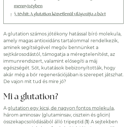
mennyiségben
5. tévhit: A glutation közvetlenül világosítja a bőrt
A glutation számos jótékony hatással bíró molekula,
amely magas antioxidáns tartalommal rendelkezik,
aminek segítségével megóv bennünket a
sejtkárosodástól, támogatja a méregtelenítést, az
immunrendszert, valamint elősegíti a máj
egészségét. Sőt, kutatások bebizonyították, hogy
akár még a bőr regenerációjában is szerepet játszhat.
De vajon mit tud és mire jó?
Mi a glutation?
A
glutation egy kicsi, de nagyon fontos molekula
,
három aminosav (glutaminsav, cisztein és glicin)
összekapcsolódásából álló tripeptid.(
1
) A sejtekben