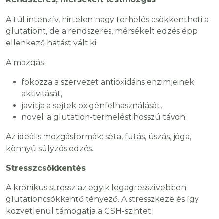
A túl intenzív, hirtelen nagy terhelés csökkentheti a
glutationt, de a rendszeres, mérsékelt edzés épp
ellenkező hatást vált ki.
A mozgás:
fokozza a szervezet antioxidáns enzimjeinek
aktivitását,
javítja a sejtek oxigénfelhasználását,
növeli a glutation-termelést hosszú távon.
Az ideális mozgásformák: séta, futás, úszás, jóga,
könnyű súlyzós edzés.
Stresszcsökkentés
A krónikus stressz az egyik legagresszívebben
glutationcsökkentő tényező. A stresszkezelés így
közvetlenül támogatja a GSH-szintet.