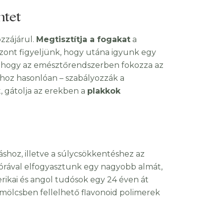
ntet
zzájárul.
Megtisztítja a fogakat
a
szont figyeljünk, hogy utána igyunk egy
nye, hogy az emésztőrendszerben fokozza az
okhoz hasonlóan – szabályozzák a
t, gátolja az erekben a
plakkok
shoz, illetve a súlycsökkentéshez az
 órával elfogyasztunk egy nagyobb almát,
rikai és angol tudósok egy 24 éven át
ümölcsben fellelhető flavonoid polimerek