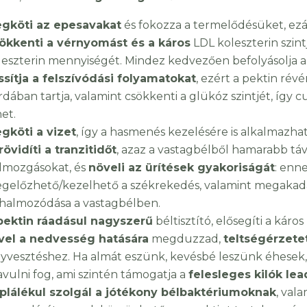
gköti az epesavakat
és fokozza a termelődésüket, ezált
ökkenti a vérnyomást és a káros
LDL koleszterin szin
leszterin mennyiségét. Mindez kedvezően befolyásolja a s
ssítja a felszívódási folyamatokat
, ezért a pektin révé
rdában tartja, valamint csökkenti a glükóz szintjét, így
et.
gköti a vizet
, így a hasmenés kezelésére is alkalmazhat
rövidíti a tranzitidőt
, azaz a vastagbélből hamarabb távo
lmozgásokat, és
növeli az ürítések gyakoriságát
: enn
gelőzhető/kezelhető a székrekedés, valamint megaka
lhalmozódása a vastagbélben.
pektin ráadásul nagyszerű
béltisztító, elősegíti a káro
vel a nedvesség hatására
megduzzad,
teltségérzete
lyvesztéshez. Ha almát eszünk, kevésbé leszünk éhesek
javulni fog, ami szintén támogatja a
felesleges kilók lea
plálékul szolgál a jótékony bélbaktériumoknak
, val