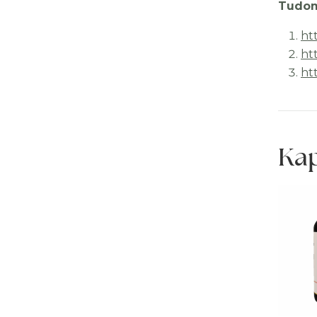
Tudom
ht
ht
ht
Ka