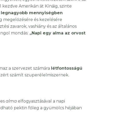
 kezdve Amerikán át Kínáig, szinte
a
legnagyobb mennyiségben
g megelőzésére és kezelésére
si zavarok, vashiány és az általános
 angol mondás:
„Napi egy alma az orvost
maz a szervezet számára
létfontosságú
zért számít szuperélelmiszernek.
pes
alma
elfogyasztásával a napi
ldható pektin főleg a gyümölcs héjában