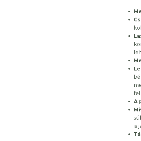
Me
Cs
ko
La
ko
leh
Me
Le
bé
me
fe
A 
Mi
sú
is 
Tá