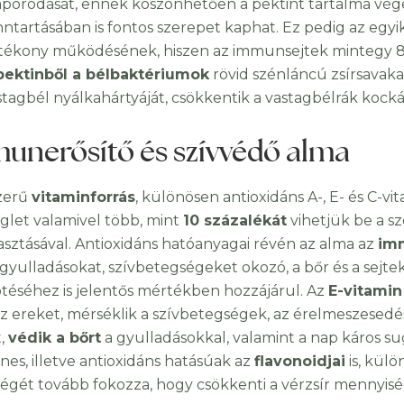
aporodását, ennek köszönhetően a pektint tartalma vége
nntartásában is fontos szerepet kaphat. Ez pedig az egy
tékony működésének, hiszen az immunsejtek mintegy 80
pektinből a bélbaktériumok
rövid szénláncú zsírsavakat
stagbél nyálkahártyáját, csökkentik a vastagbélrák kocká
unerősítő és szívvédő alma
zerű
vitaminforrás
, különösen antioxidáns A-, E- és C-v
glet valamivel több, mint
10 százalékát
vihetjük be a s
asztásával. Antioxidáns hatóanyagai révén az alma az
im
, gyulladásokat, szívbetegségeket okozó, a bőr és a sej
éséhez is jelentős mértékben hozzájárul. Az
E-vitamin
az ereket, mérséklik a szívbetegségek, az érelmeszesedé
t,
védik a bőrt
a gyulladásokkal, valamint a nap káros s
nes, illetve antioxidáns hatásúak az
flavonoidjai
is, kül
égét tovább fokozza, hogy csökkenti a vérzsír mennyisé