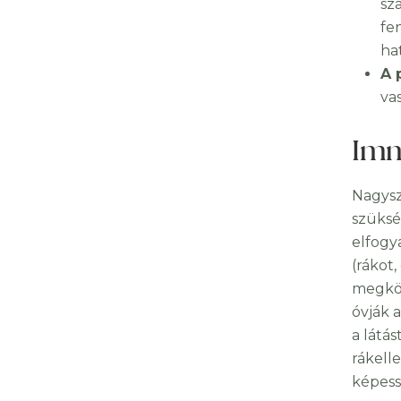
sz
fe
ha
A 
va
Imm
Nagys
szüksé
elfogy
(rákot
megköt
óvják 
a látás
rákelle
képess