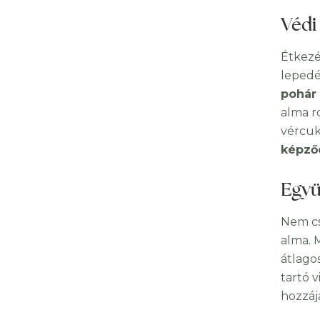
Védi
Étkezé
lepedé
pohár 
alma ro
vércuk
képző
Együ
Nem cs
alma. 
átlago
tartó v
hozzáj