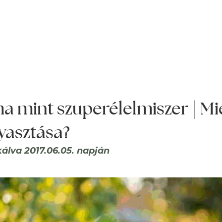
a mint szuperélelmiszer | Mié
yasztása?
kálva 2017.06.05. napján