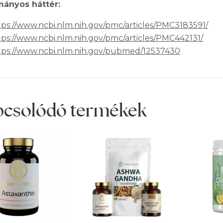
ányos háttér:
tps://www.ncbi.nlm.nih.gov/pmc/articles/PMC3183591/
tps://www.ncbi.nlm.nih.gov/pmc/articles/PMC442131/
tps://www.ncbi.nlm.nih.gov/pubmed/12537430
pcsolódó termékek