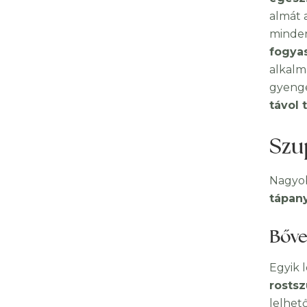
almát 
minden
fogya
alkalm
gyenge
távol t
Szu
Nagyob
tápan
Bőve
Egyik 
rostsz
lelhető