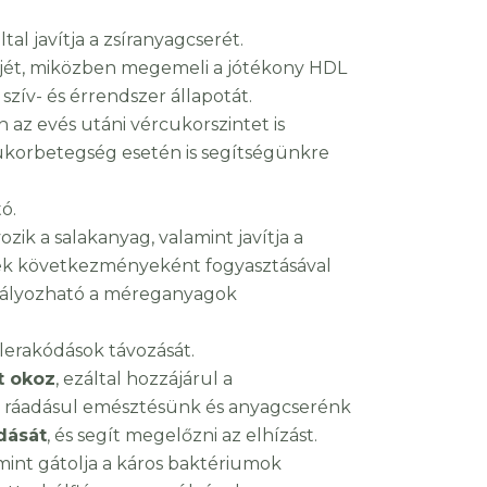
al javítja a zsíranyagcserét.
tjét, miközben megemeli a jótékony HDL
zív- és érrendszer állapotát.
n az evés utáni vércukorszintet is
 cukorbetegség esetén is segítségünkre
ó.
zik a salakanyag, valamint javítja a
ek következményeként fogyasztásával
dályozható a méreganyagok
s lerakódások távozását.
t okoz
, ezáltal hozzájárul a
, ráadásul emésztésünk és anyagcserénk
dását
, és segít megelőzni az elhízást.
amint gátolja a káros baktériumok