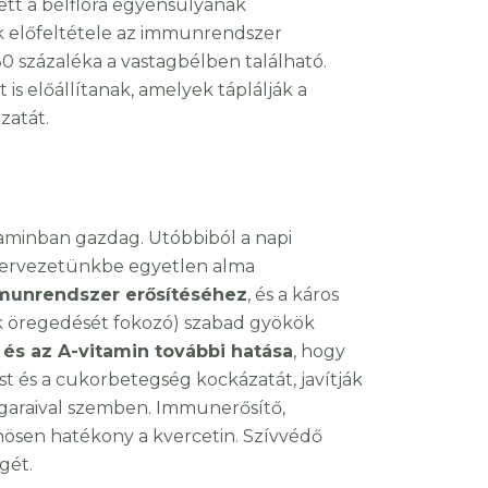
tt a bélflóra egyensúlyának
ik előfeltétele az immunrendszer
 százaléka a vastagbélben található.
 is előállítanak, amelyek táplálják a
zatát.
itaminban gazdag. Utóbbiból a napi
zervezetünkbe egyetlen alma
munrendszer erősítéséhez
, és a káros
tek öregedését fokozó) szabad gyökök
 és az A-vitamin további hatása
, hogy
st és a cukorbetegség kockázatát, javítják
ugaraival szemben. Immunerősítő,
önösen hatékony a kvercetin. Szívvédő
gét.