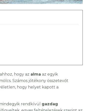
 ahhoz, hogy az
alma
az egyik
ölcs. Számos jótékony összetevőt
véletlen, hogy helyet kapott a
 mindegyik rendkívül
gazdag
felfigyeltek, egyes feltételezések szerint az