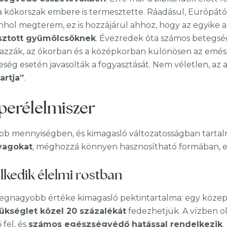
a kőkorszak embere is termesztette. Ráadásul, Európától
hol megterem, ez is hozzájárul ahhoz, hogy az egyike 
sztott gyümölcsöknek
. Évezredek óta számos betegsé
azzák, az ókorban és a középkorban különösen az emészté
ség esetén javasolták a fogyasztását. Nem véletlen, az
artja”
.
perélelmiszer
b mennyiségben, és kimagasló változatosságban tartal
yagokat
, méghozzá könnyen hasznosítható formában, e
lkedik élelmi rostban
legnagyobb értéke kimagasló pektintartalma: egy köze
ükséglet közel 20 százalékát
fedezhetjük. A vízben o
 fel, és
számos egészségvédő hatással rendelkezik
.