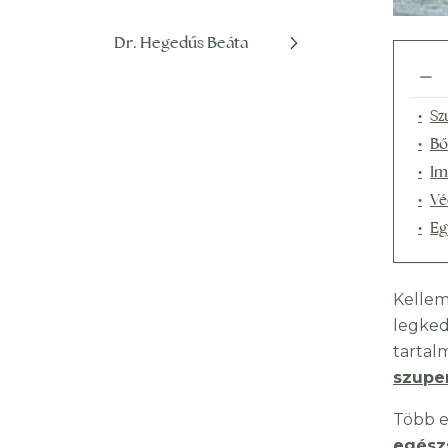
Dr. Hegedűs Beáta
Sz
Bő
Im
Vé
Eg
Kellem
legked
tartal
szupe
Több e
egész