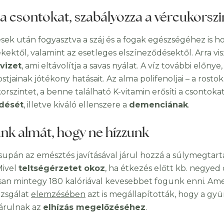
 a csontokat, szabályozza a vércukorszi
sek után fogyasztva a száj és a fogak egészségéhez is ho
kektől, valamint az esetleges elszíneződésektől. Arra vi
vizet
, ami eltávolítja a savas nyálat. A víz további elő
stjainak jótékony hatásait. Az alma polifenoljai – a rost
orszintet, a benne található K-vitamin erősíti a csontoka
dését
, illetve kiváló ellenszere a
demenciának
.
nk almát, hogy ne hízzunk
upán az emésztés javításával járul hozzá a súlymegtartá
Mivel
teltségérzetet okoz
, ha étkezés előtt kb. negyed
san mintegy 180 kalóriával kevesebbet fogunk enni. Ame
izsgálat
elemzésében
azt is megállapították, hogy a gy
árulnak az
elhízás megelőzéséhez
.