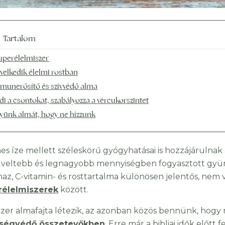
Tartalom
uperélelmiszer
velkedik élelmi rostban
munerősítő és szívvédő alma
di a csontokat, szabályozza a vércukorszintet
yünk almát, hogy ne hízzunk
es íze mellett széleskörű gyógyhatásai is hozzájárulnak
veltebb és legnagyobb mennyiségben fogyasztott gyüm
maz, C-vitamin- és rosttartalma különösen jelentős, nem 
rélelmiszerek
között.
zer almafajta létezik, az azonban közös bennünk, hogy
ségvédő összetevőkben
. Erre már a bibliai idők előtt 