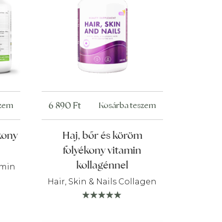
6 890
Ft
szem
Kosárba teszem
kony
Haj, bőr és köröm
folyékony vitamin
kollagénnel
amin
Hair, Skin & Nails Collagen