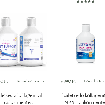
90
Ft
8 990
Ft
Kosárba teszem
Kosárba te
ületvédő kollagénital
Ízületvédő kollagéni
cukormentes
MAX – cukormente