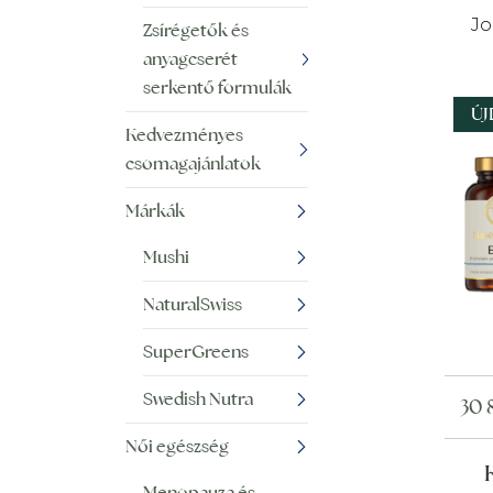
Jo
Zsírégetők és
anyagcserét
serkentő formulák
Ú
Kedvezményes
csomagajánlatok
Márkák
Mushi
NaturalSwiss
SuperGreens
Swedish Nutra
30 
Női egészség
Menopauza és