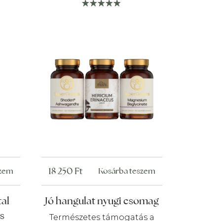
18 250
Ft
szem
Kosárba teszem
tal
Jó hangulat nyugi csomag
s
Természetes támogatás a