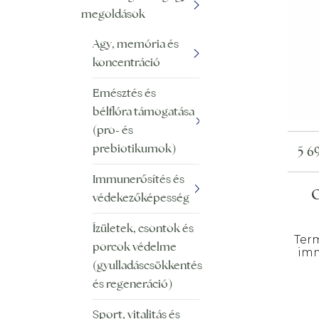
megoldások
Agy, memória és
koncentráció
Emésztés és
bélflóra támogatása
(pro- és
prebiotikumok)
5 6
Immunerősítés és
G
védekezőképesség
Ízületek, csontok és
Term
porcok védelme
imm
(gyulladáscsökkentés
és regeneráció)
Sport, vitalitás és