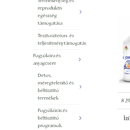
Termékenység és
reproduktív
egészség
támogatása
Tesztoszteron- és
teljesítménytámogatás
Fogyókúra és
anyagcsere
Detox,
méregtelenítő és
béltisztító
termékek
8 2
Fogyókúrás és
Íz
béltisztító
programok