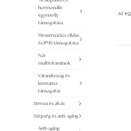
hormonális
az e
egyensúly
támogatása
Menstruációs ciklus
és PMS támogatása
Női
multivitaminok
Várandósság és
kismama
támogatás
Stressz és alvás
Szépség és anti-aging
Anti-aging