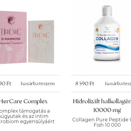
990
Ft
8 590
Ft
Kosárba teszem
Kosárba te
HerCare Complex
Hidrolizált halkollagén
10000 mg
omplex támogatás a
húgyutak és az intim
Collagen Pure Peptide
robiom egyensúlyáért
Fish 10 000