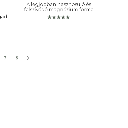
A legjobban hasznosuló és
felszívódó magnézium forma
i-
gadt
7
8