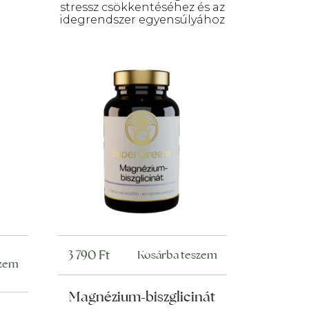
stressz csökkentéséhez és az
idegrendszer egyensúlyához
3 790
Ft
Kosárba teszem
szem
Magnézium-biszglicinát