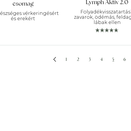
8
7
Lymph Aktív 2.0
csomag
990 Ft.
190 Ft.
Folyadékvisszatartás
gészséges vérkeringésért
zavarok, ödémás, felda
és erekért
lábak ellen
1
2
3
4
5
6