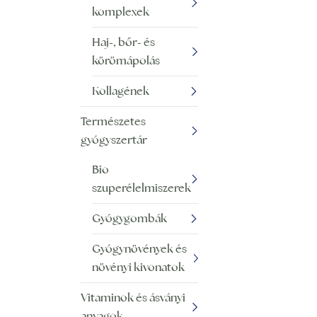
komplexek
Haj-, bőr- és
körömápolás
Kollagének
Természetes
gyógyszertár
Bio
szuperélelmiszerek
Gyógygombák
Gyógynövények és
növényi kivonatok
Vitaminok és ásványi
anyagok