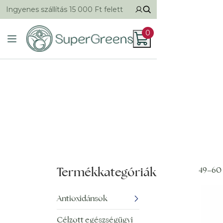
Ingyenes szállítás 15 000 Ft felett
0
Termékkategóriák
49–60 
Antioxidánsok
Célzott egészségügyi