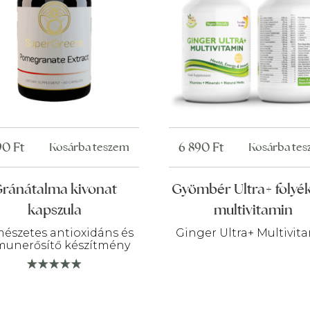
90
Ft
6 890
Ft
Kosárba teszem
Kosárba te
ránátalma kivonat
Gyömbér Ultra+ folyé
kapszula
multivitamin
észetes antioxidáns és
Ginger Ultra+ Multivit
unerősítő készítmény