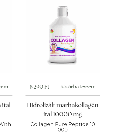
8 290
Ft
szem
Kosárba teszem
 ital
Hidrolizált marhakollagén
ital 10000 mg
 With
Collagen Pure Peptide 10
000