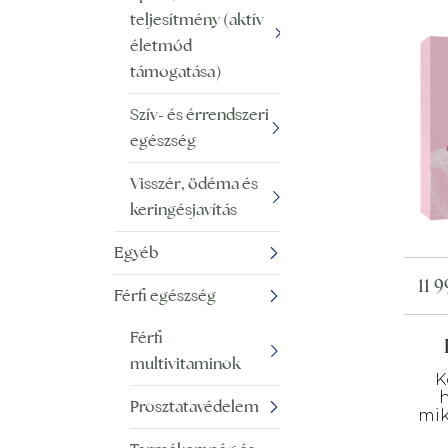
teljesítmény (aktív
életmód
támogatása)
Szív- és érrendszeri
egészség
Visszér, ödéma és
keringésjavítás
Egyéb
11 
Férfi egészség
Férfi
multivitaminok
K
Prosztatavédelem
mik