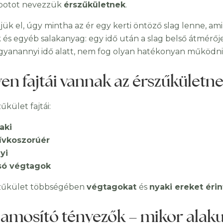
apotot nevezzük
érszűkületnek
.
jük el, úgy mintha az ér egy kerti öntöző slag lenne, am
és egyéb salakanyag: egy idő után a slag belső átmérője 
ugyanannyi idő alatt, nem fog olyan hatékonyan működni
yen fajtái vannak az érszűkületn
űkület fajtái:
aki
ívkoszorúér
yi
só végtagok
zűkület többségében
végtagokat
és
nyaki ereket érin
lamosító tényezők – mikor alakul