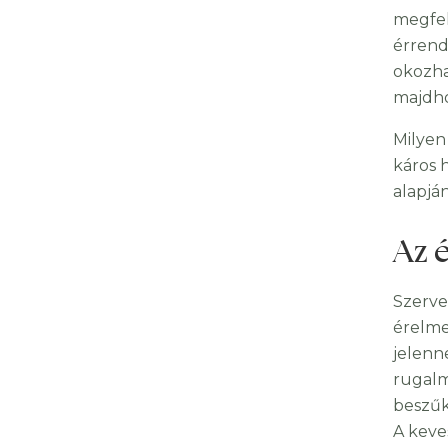
megfel
érrend
okozha
majdho
Milyen
káros 
alapjá
Az 
Szerv
érelme
jelenn
rugalm
beszűk
A keve