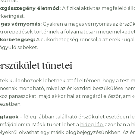
okozhat.
zgásszegény életmód:
A fizikai aktivitás megfelelő ál
rkeringést.
gas vérnyomás
:
Gyakran a magas vérnyomás az érszűkül
krorepedések történnek a folyamatosan megemelkedett
korbetegség:
A cukorbetegség roncsolja az erek ruga
ógyuló sebeket.
érszűkület tünetei
tek különbözőek lehetnek attól eltérően, hogy a test m
mosnak mondható, mivel az ér kezdeti beszűkülése nem 
oz panaszokat, majd akkor hallat magáról először, amiko
vezetben.
gtagok
– főleg lábban található érszűkület esetében le
omfájdalomra. Másik tünet lehet a
hideg láb
, azonban a 
lyekről olvashat egy másik blogbejegyzésünkben. Az ér