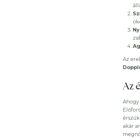
ál
Sz
ok
Ny
zs
Ag
Az ere
Doppl
Az 
Ahogy 
Előfor
érszűk
akár a
megnő 