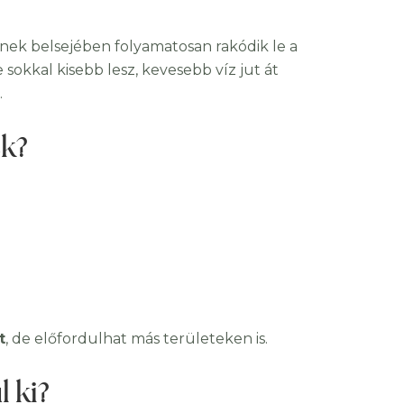
inek belsejében folyamatosan rakódik le a
sokkal kisebb lesz, kevesebb víz jut át
.
ek?
t
, de előfordulhat más területeken is.
 ki?