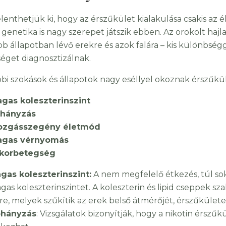
lenthetjük ki, hogy az érszűkület kialakulása csakis a
 genetika is nagy szerepet játszik ebben. Az örökölt hajl
b állapotban lévő erekre és azok falára – kis különbségge
éget diagnosztizálnak.
bbi szokások és állapotok nagy eséllyel okoznak érszűkü
gas koleszterinszint
hányzás
zgásszegény életmód
gas vérnyomás
korbetegség
gas koleszterinszint:
A nem megfelelő étkezés, túl sok 
gas koleszterinszintet. A koleszterin és lipid cseppek s
tre, melyek szűkítik az erek belső átmérőjét, érszűkülete
hányzás
: Vizsgálatok bizonyítják, hogy a nikotin érsz