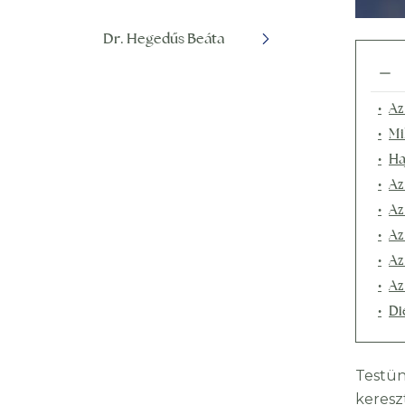
Dr. Hegedűs Beáta
Az
Mi
Ha
Az
Az
Az
Az
Az
Di
Testün
kereszt