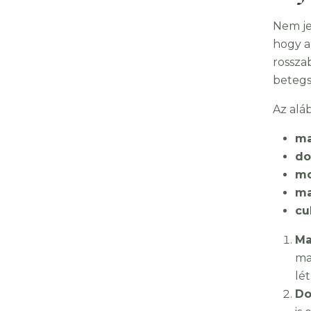
Nem je
hogy a
rosszab
betegs
Az alá
ma
do
mo
ma
cu
Ma
ma
lé
Do