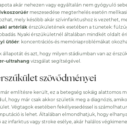
lapota akár nehezen vagy egyáltalán nem gyógyuló sebek
ívkoszorúér
meszesedése megterhelés esetén mellkasi, 
ozhat, mely később akár szívinfarktushoz is vezethet, me
aki artériák
érszűkületének esetében a tünetek: fülzúgá
ibbadás. Nyaki érszűkületnél általában mindkét oldalt éri
yi ütőér
: koncentrációs-és memóriaproblémákat okozha
k állapotát és azt, hogy milyen stádiumban van az érszű
er-ultrahang
vizsgálat segítségével.
érszűkület szövődményei
már említésre került, ez a betegség sokáig alattomos
dul, hogy már csak akkor születik meg a diagnózis, amik
ület. Végtagok esetében fekélyesedéssel is számolhat
mputáció is lehet. Általában elmondhatjuk, hogy elhan
az infarktus vagy stroke esélye, akár halálos végkimene