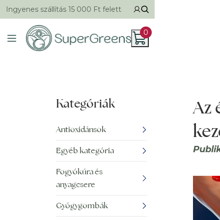
Ingyenes szállítás 15 000 Ft felett
0
Kategóriák
Az 
kez
Antioxidánsok
Publi
Egyéb kategória
Fogyókúra és
anyagcsere
Gyógygombák