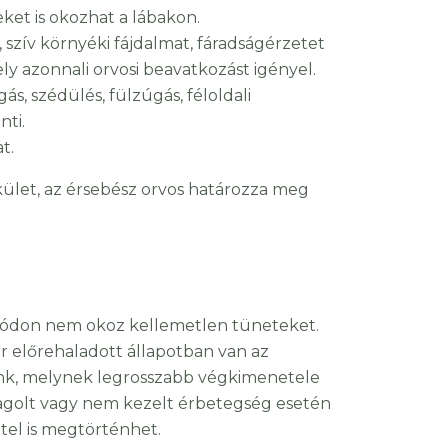
et is okozhat a lábakon.
szív környéki fájdalmat, fáradságérzetet
ly azonnali orvosi beavatkozást igényel.
s, szédülés, fülzúgás, féloldali
nti.
t.
kület, az érsebész orvos határozza meg
 módon nem okoz kellemetlen tüneteket.
or előrehaladott állapotban van az
unk, melynek legrosszabb végkimenetele
yagolt vagy nem kezelt érbetegség esetén
tel is megtörténhet.