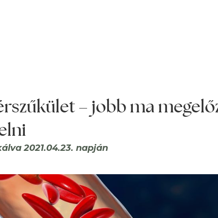
érszűkület – jobb ma megelő
elni
kálva 2021.04.23. napján