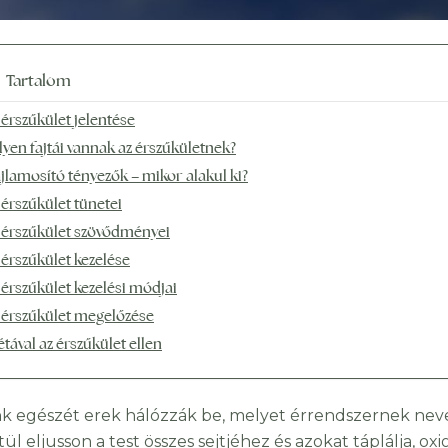
Tartalom
 érszűkület jelentése
lyen fajtái vannak az érszűkületnek?
jlamosító tényezők – mikor alakul ki?
 érszűkület tünetei
 érszűkület szövődményei
 érszűkület kezelése
 érszűkület kezelési módjai
 érszűkület megelőzése
étával az érszűkület ellen
k egészét erek hálózzák be, melyet érrendszernek neve
ül eljusson a test összes sejtjéhez és azokat táplálja, ox