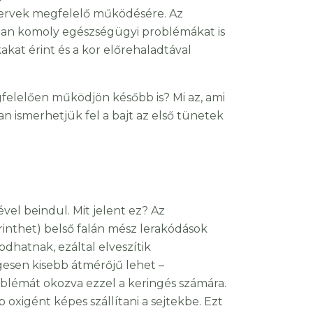
szervek megfelelő működésére. Az
ban komoly egészségügyi problémákat is
kat érint és a kor előrehaladtával
elelően működjön később is? Mi az, ami
n ismerhetjük fel a bajt az első tünetek
ével beindul. Mit jelent ez? Az
érinthet) belső falán mész lerakódások
dhatnak, ezáltal elveszítik
gesen kisebb átmérőjű lehet –
oblémát okozva ezzel a keringés számára.
xigént képes szállítani a sejtekbe. Ezt