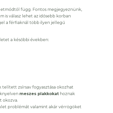
z életmódtól függ. Fontos megjegyeznünk,
am is válasz lehet az idősebb korban
l a férfiaknál több ilyen jellegű
letet a későbbi években:
telített zsírsav fogyasztása okozhat
zaknyelven
meszes plakkokat
hoznak
t okozva.
űkület problémát valamint akár vérrögöket