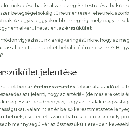
elő működése hatással van az egész testre és a belső 
szer betegségei sokáig tünetmentesek lehetnek, azon
tnak. Az egyik leggyakoribb betegség, mely nagyon soka
gynem elkerülhetetlen, az
érszűkület
.
 módon vigyázhatunk a végkeringésünkre, hogy az megf
hatással lehet a testünket behálózó érrendszerre? Hogya
n?
érszűkület jelentése
ezetünkben az
érelmeszesedés
folyamata az idő eltelt
szesedés azt jelenti, hogy az artériák (de más ereket is 
ek meg. Ez azt eredményezi, hogy az érfalak megvastago
asságukat, valamint az ér belső keresztmetszete lénye
ülhetnek, esetleg el is záródhatnak az erek, komoly pr
sebb mennyiségű vér az összeszűkült erekben kevesebb o