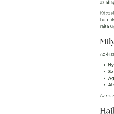
az áll
Képzel
homok 
rajta 
Mil
Az érsz
Ny
Sz
Ag
Al
Az érs
Haj