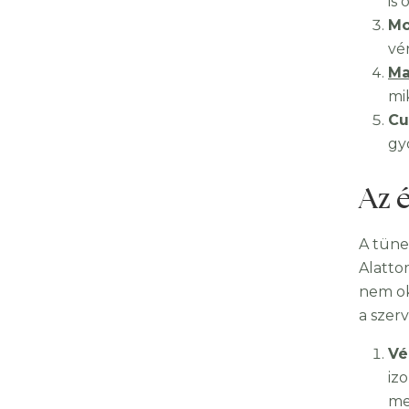
is 
Mo
vé
Ma
mi
Cu
gy
Az 
A tüne
Alatto
nem ok
a szer
Vé
iz
me