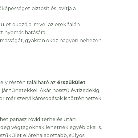
lóképességet biztosít és javítja a
et okozója, mivel az erek falán
 nyomás hatására.
lmasságát, gyakran okoz nagyon nehezen
ely részén található az
érszűkület
.
jár tünetekkel. Akár hosszú évtizedekig
r már szervi károsodások is történhettek
het panasz rövid terhelés utáni
hideg végtagoknak lehetnek egyéb okai is,
szűkület előrehaladottabb, súlyos