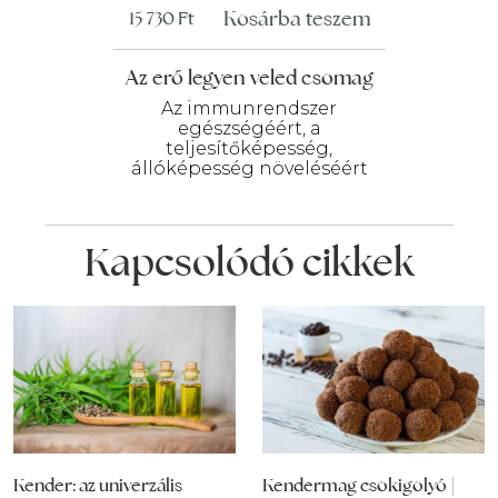
Kosárba teszem
15 730
Ft
Az erő legyen veled csomag
Az immunrendszer
egészségéért, a
teljesítőképesség,
állóképesség növeléséért
Kapcsolódó cikkek
Kender: az univerzális
Kendermag csokigolyó |