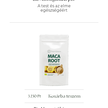
A test és az elme
egészségéért
Kosárba teszem
3 230
Ft