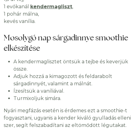
1 evőkanál
kendermagliszt
,
1 pohár málna,
kevés vanília.
Mosolygó nap sárgadinnye smoothie
elkészítése
A kendermaglisztet öntsük a tejbe és keverjük
össze.
Adjuk hozzá a kimagozott és feldarabolt
sárgadinnyét, valamint a málnát.
Ízesítsük a vaníliával.
Turmixoljuk simára.
Nyári megfázás esetén is érdemes ezt a smoothie-t
fogyasztani, ugyanis a kender kiváló gyulladás elleni
szer, segít felszabadítani az eltömődött légutakat.