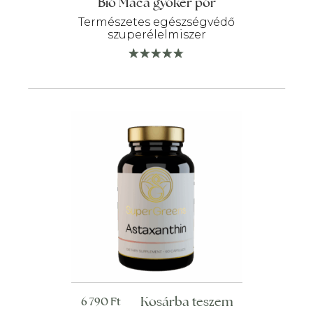
Bio Maca gyökér por
Természetes egészségvédő
szuperélelmiszer
Kosárba teszem
6 790
Ft