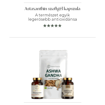
Astaxanthin szoftgél kapszula
A természet egyik
legerősebb antioxidánsa