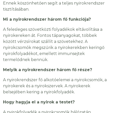
Ennek köszönhetően segít a teljes nyirokrendszer
tisztításában.
Mi a nyirokrendszer három fő funkciója?
A felesleges szövetközti folyadékok eltávolítása a
nyirokereken át. Fontos tápanyagokat, többek
között vérzsírokat szállít a szövetekhez. A
nyirokcsomók megszűrik a nyirokerekben keringő
nyirokfolyadékot, emellett immunsejtek
termelődnek bennük.
Melyik a nyirokrendszer három fő része?
A nyirokrendszer fő alkotóelemei a nyirokcsomók, a
nyirokerek és a nyirokszervek. A nyirokerek
belsejében kering a nyirokfolyadék.
Hogy hagyja el a nyirok a testet?
A nyirokfolyadék a nyirokcsomók hálózatán