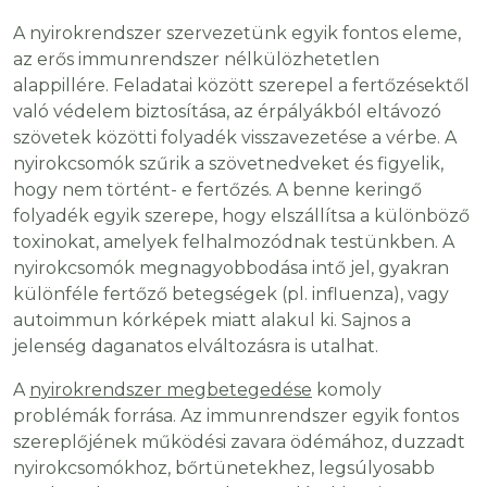
A nyirokrendszer szervezetünk egyik fontos eleme,
az erős immunrendszer nélkülözhetetlen
alappillére. Feladatai között szerepel a fertőzésektől
való védelem biztosítása, az érpályákból eltávozó
szövetek közötti folyadék visszavezetése a vérbe. A
nyirokcsomók szűrik a szövetnedveket és figyelik,
hogy nem történt- e fertőzés. A benne keringő
folyadék egyik szerepe, hogy elszállítsa a különböző
toxinokat, amelyek felhalmozódnak testünkben. A
nyirokcsomók megnagyobbodása intő jel, gyakran
különféle fertőző betegségek (pl. influenza), vagy
autoimmun kórképek miatt alakul ki. Sajnos a
jelenség daganatos elváltozásra is utalhat.
A
nyirokrendszer megbetegedése
komoly
problémák forrása. Az immunrendszer egyik fontos
szereplőjének működési zavara ödémához, duzzadt
nyirokcsomókhoz, bőrtünetekhez, legsúlyosabb