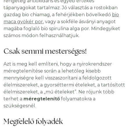
rengeteg antioxidáns és egyéb értékes
tápanyagokat tartalmaz. Jó választás a rostokban
gazdag bio chiamag, a fehérjékben bővelkedő
bio
maca gyökér por
, vagy a sokféle ásványi anyagot
magába foglaló bio spirulina alga por. Mindegyiket
számos módon felhasználhatjuk.
Csak semmi mesterséges!
Azt is meg kell említeni, hogy a nyirokrendszer
méregtelenítése során a lehetőleg kisebb
mennyiségre kell visszaszorítani a feldolgozott
élelmiszereket, a gyorséttermi ételeket, a tartósított
élelmiszereket, a „mű ételeket”. Ne rójunk több
terhet a
méregtelenítő
folyamatokra a
szükségesnél.
Megfelelő folyadék