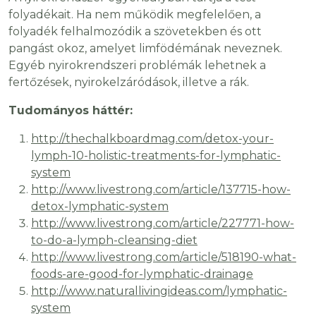
folyadékait. Ha nem működik megfelelően, a
folyadék felhalmozódik a szövetekben és ott
pangást okoz, amelyet limfödémának neveznek.
Egyéb nyirokrendszeri problémák lehetnek a
fertőzések, nyirokelzáródások, illetve a rák.
Tudományos háttér:
http://thechalkboardmag.com/detox-your-
lymph-10-holistic-treatments-for-lymphatic-
system
http://www.livestrong.com/article/137715-how-
detox-lymphatic-system
http://www.livestrong.com/article/227771-how-
to-do-a-lymph-cleansing-diet
http://www.livestrong.com/article/518190-what-
foods-are-good-for-lymphatic-drainage
http://www.naturallivingideas.com/lymphatic-
system