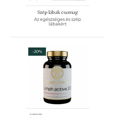
Szép lábak csomag
Az egészséges és szép
lábakért
-20%
Original
Current
8 990
Ft