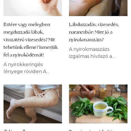
Estére vagy melegben
Lábduzzadás, vizesedés,
megduzzadó lábak,
narancsbőr: Mire jó a
visszatérő vizesedés? Mit
nyirokmasszázs?
tehetünk ellene? Ismerjük
A nyirokmasszázs
fel a nyiroködémát!
izgalmas hívószó a
masszázst kedvelők
A nyirokkeringés
körében, mert
lényege röviden A
leggyakrabban a fogyás
nyiroködéma a
és „méregtelenítés”
nyirokkeringés
képzetét társítják hozzá.
elégtelenségét jelző
Ezek áldásos hatásai a
tünet. A nyirokkeringés
kezelésnek, azonban a
lényege a sejtek,
nyirokkeringés
szövetek között
serkentésére irányuló
keletkező folyadék
kezelés lényege a
elvezetése. A nyiroknedv