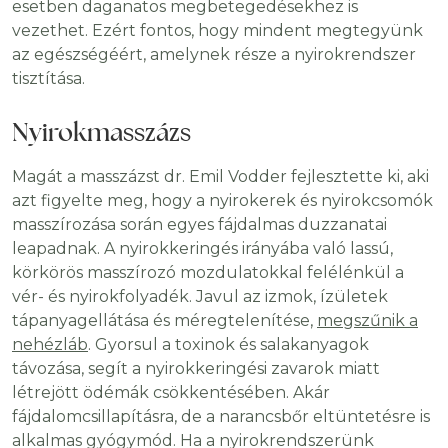
esetben daganatos megbetegedésekhez is
vezethet. Ezért fontos, hogy mindent megtegyünk
az egészségéért, amelynek része a nyirokrendszer
tisztítása.
Nyirokmasszázs
Magát a masszázst dr. Emil Vodder fejlesztette ki, aki
azt figyelte meg, hogy a nyirokerek és nyirokcsomók
masszírozása során egyes fájdalmas duzzanatai
leapadnak. A nyirokkeringés irányába való lassú,
körkörös masszírozó mozdulatokkal felélénkül a
vér- és nyirokfolyadék. Javul az izmok, ízületek
tápanyagellátása és méregtelenítése,
megszűnik a
nehézláb
. Gyorsul a toxinok és salakanyagok
távozása, segít a nyirokkeringési zavarok miatt
létrejött ödémák csökkentésében. Akár
fájdalomcsillapításra, de a narancsbőr eltüntetésre is
alkalmas gyógymód. Ha a nyirokrendszerünk