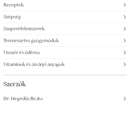
Receptek
túl sokáig ülünk vagy
állunk egy helyen,
Szépség
Szuperélelmiszerek
Természetes gyógymódok
Visszér és ödéma
Vitaminok és ásványi anyagok
Szerzők
Dr. Hegedűs Beáta