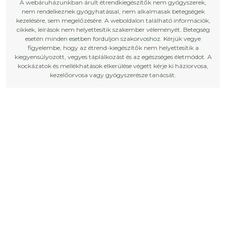
A webáruházunkban árult étrendkiegészítők nem gyógyszerek,
nem rendelkeznek gyógyhatással, nem alkalmasak betegségek
kezelésére, sem megelőzésére. A weboldalon található információk,
cikkek, leírások nem helyettesítik szakember véleményét. Betegség
esetén minden esetben forduljon szakorvoshoz. Kérjük vegye
figyelembe, hogy az étrend-kiegészítők nem helyettesítik a
kiegyensúlyozott, vegyes táplálkozást és az egészséges életmódot. A
kockázatok és mellékhatások elkerülése végett kérje ki háziorvosa,
kezelőorvosa vagy gyógyszerésze tanácsát.