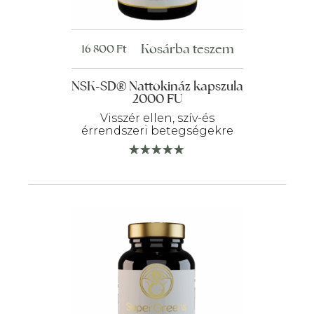
Kosárba teszem
16 800
Ft
NSK-SD® Nattokináz kapszula
2000 FU
Visszér ellen, szív-és
érrendszeri betegségekre