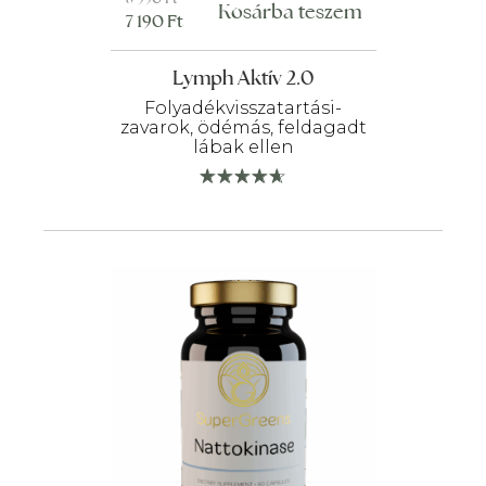
Kosárba teszem
7 190
Ft
price
price
was:
is:
Lymph Aktív 2.0
8
7
990 Ft.
190 Ft.
Folyadékvisszatartási-
zavarok, ödémás, feldagadt
lábak ellen