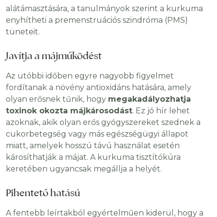
alátámasztására, a tanulmányok szerint a kurkuma
enyhítheti a premenstruációs szindróma (PMS)
tüneteit.
Javítja a májműködést
Az utóbbi időben egyre nagyobb figyelmet
fordítanak a növény antioxidáns hatására, amely
olyan erősnek tűnik, hogy
megakadályozhatja
toxinok okozta májkárosodást
. Ez jó hír lehet
azoknak, akik olyan erős gyógyszereket szednek a
cukorbetegség vagy más egészségügyi állapot
miatt, amelyek hosszú távú használat esetén
károsíthatják a májat. A kurkuma tisztítókúra
keretében ugyancsak megállja a helyét.
Pihentető hatású
A fentebb leírtakból egyértelműen kiderül, hogy a