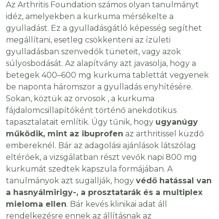
Az Arthritis Foundation számos olyan tanulmányt
idéz, amelyekben a kurkuma mérsékelte a
gyulladást. Ez a gyulladásgátló képesség segíthet
megállítani, esetleg csökkenteni az ízületi
gyulladásban szenvedők tüneteit, vagy azok
súlyosbodását. Az alapítvány azt javasolja, hogy a
betegek 400–600 mg kurkuma tablettát vegyenek
be naponta háromszor a gyulladás enyhítésére.
Sokan, köztük az orvosok , a kurkuma
fájdalomcsillapítóként történő anekdotikus
tapasztalatait említik. Úgy tűnik, hogy
ugyanúgy
működik, mint az ibuprofen
az arthritissel küzdő
embereknél. Bár az adagolási ajánlások látszólag
eltérőek, a vizsgálatban részt vevők napi 800 mg
kurkumát szedtek kapszula formájában. A
tanulmányok azt sugallják, hogy
védő hatással van
a
hasnyálmirigy-, a prosztatarák és a multiplex
mieloma ellen
. Bár kevés klinikai adat áll
rendelkezésre ennek az állításnak az