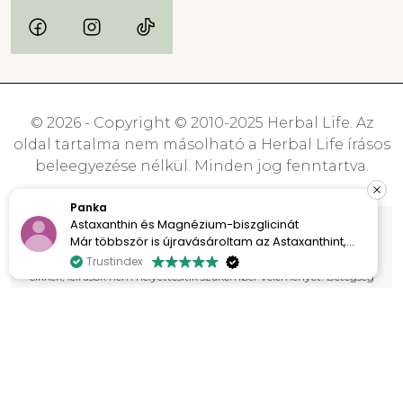
© 2026 - Copyright © 2010-2025 Herbal Life. Az
oldal tartalma nem másolható a Herbal Life írásos
beleegyezése nélkül. Minden jog fenntartva.
Panka
Astaxanthin és Magnézium-biszglicinát
A webáruházunkban árult étrendkiegészítők nem gyógyszerek,
Már többször is újravásároltam az Astaxanthint,
nem rendelkeznek gyógyhatással, nem alkalmasak betegségek
mert egyszerűen imádom a hatását. A bőröm
kezelésére, sem megelőzésére. A weboldalon található információk,
Trustindex
sokkal szebb és ragyogóbb.
cikkek, leírások nem helyettesítik szakember véleményét. Betegség
esetén minden esetben forduljon szakorvoshoz. Kérjük vegye
A Magnézium-biszglicinát pedig kellemes
figyelembe, hogy az étrend-kiegészítők nem helyettesítik a
meglepetés volt számomra. Azóta sokkal
kiegyensúlyozott, vegyes táplálkozást és az egészséges életmódot. A
nyugodtabban alszom, könnyebben el tudok
kockázatok és mellékhatások elkerülése végett kérje ki háziorvosa,
aludni, és reggel kipihentebben ébredek.
kezelőorvosa vagy gyógyszerésze tanácsát.
Mindkettővel nagyon elégedett vagyok, és