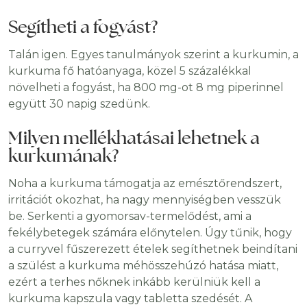
Segítheti a fogyás
t?
Talán igen. Egyes tanulmányok szerint a kurkumin, a
kurkuma fő hatóanyaga, közel 5 százalékkal
növelheti a fogyást, ha 800 mg-ot 8 mg piperinnel
együtt 30 napig szedünk.
Milyen mellékhatásai lehetnek a
kurkumának?
Noha a kurkuma támogatja az emésztőrendszert,
irritációt okozhat, ha nagy mennyiségben vesszük
be. Serkenti a gyomorsav-termelődést, ami a
fekélybetegek számára előnytelen. Úgy tűnik, hogy
a curryvel fűszerezett ételek segíthetnek beindítani
a szülést a kurkuma méhösszehúzó hatása miatt,
ezért a terhes nőknek inkább kerülniük kell a
kurkuma kapszula vagy tabletta szedését. A