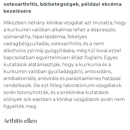
osteoarthritis, bőrbetegségek, például ekcéma
kezelésére
.
Miközben néhány klinikai vizsgálat azt mutatta, hogy
a kurkumin valóban alkalmas lehet a depresszió,
szénanátha, hiperlipidémia, fekélyes
vastagbélgyulladás, osteoarthritis, és a nem
alkoholos zsírmáj gyógyítására, még túl korai ezzel
kapcsolatban egyértelműen állást foglalni. Egyes
kutatások alátámasztják, hogy a kurkuma és a
kurkumin valóban gyulladásgátló, antioxidáns,
antibakteriális, antivirális és parazitaellenes hatással
rendelkezik. De ezt főleg laboratóriumi vizsgálatok
során bizonyították, és a preklinikai kutatások
előnyeit sok esetben a klinikai vizsgálatok során nem
figyelték meg.
Arthitis ellen