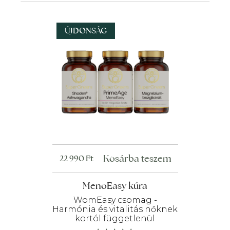
ÚJDONSÁG
Kosárba teszem
22 990
Ft
MenoEasy kúra
WomEasy csomag -
Harmónia és vitalitás nőknek
kortól függetlenül