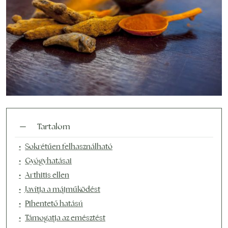
Tartalom
Sokrétűen felhasználható
Gyógyhatásai
Arthitis ellen
Javítja a májműködést
Pihentető hatású
Támogatja az emésztést