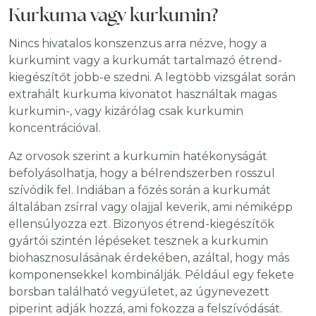
Kurkuma vagy kurkumin?
Nincs hivatalos konszenzus arra nézve, hogy a
kurkumint vagy a kurkumát tartalmazó étrend-
kiegészítőt jobb-e szedni. A legtöbb vizsgálat során
extrahált kurkuma kivonatot használtak magas
kurkumin-, vagy kizárólag csak kurkumin
koncentrációval.
Az orvosok szerint a kurkumin hatékonyságát
befolyásolhatja, hogy a bélrendszerben rosszul
szívódik fel. Indiában a főzés során a kurkumát
általában zsírral vagy olajjal keverik, ami némiképp
ellensúlyozza ezt. Bizonyos étrend-kiegészítők
gyártói szintén lépéseket tesznek a kurkumin
biohasznosulásának érdekében, azáltal, hogy más
komponensekkel kombinálják. Például egy fekete
borsban található vegyületet, az úgynevezett
piperint adják hozzá, ami fokozza a felszívódását.