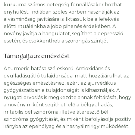
kurkuma számos betegség fennállásakor hozhat
enyhülést. Indiában széles körben használják az
alvásminőség javítására is. Iktassuk be a lefekvés
előtti rituálénkba a jobb pihenés érdekében. A
növény javítja a hangulatot, segíthet a depresszió
esetén, és csökkentheti a
szorongás
szintjét
Támogatja az emésztést
A turmeric hatása széleskörű. Antioxidáns és
gyulladásgátló tulajdonságai miatt hozzájárulhat az
egészséges emésztéshez, ezért az ajurvédikus
gyógyászatban e tulajdonságát is kihasználják. A
nyugati orvoslás is megkezdte annak feltárását, hogy
a növény miként segítheti elő a bélgyulladás,
irritábilis bél szindróma, illetve áteresztő bél
szindróma gyógyítását, és miként befolyásolja pozitív
irányba az epehólyag és a hasnyálmirigy működését.