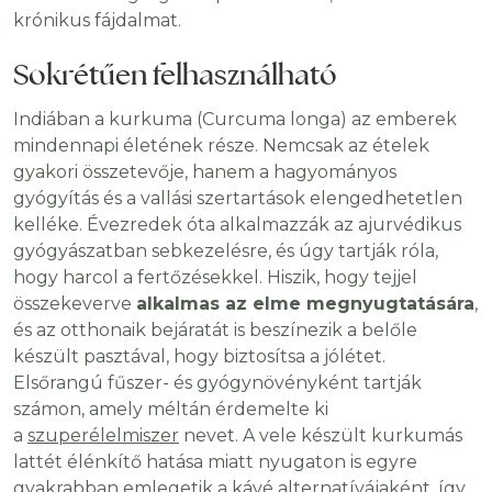
krónikus fájdalmat.
Sokrétűen felhasználható
Indiában a kurkuma (Curcuma longa) az emberek
mindennapi életének része. Nemcsak az ételek
gyakori összetevője, hanem a hagyományos
gyógyítás és a vallási szertartások elengedhetetlen
kelléke. Évezredek óta alkalmazzák az ajurvédikus
gyógyászatban sebkezelésre, és úgy tartják róla,
hogy harcol a fertőzésekkel. Hiszik, hogy tejjel
összekeverve
alkalmas az elme megnyugtatására
,
és az otthonaik bejáratát is beszínezik a belőle
készült pasztával, hogy biztosítsa a jólétet.
Elsőrangú fűszer- és gyógynövényként tartják
számon, amely méltán érdemelte ki
a
szuperélelmiszer
nevet. A vele készült kurkumás
lattét élénkítő hatása miatt nyugaton is egyre
gyakrabban emlegetik a kávé alternatívájaként, így