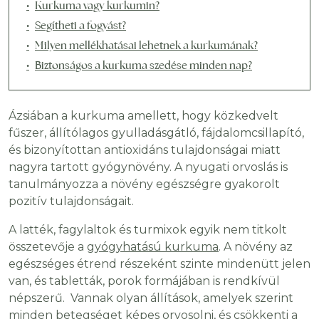
Kurkuma vagy kurkumin?
Segítheti a fogyást?
Milyen mellékhatásai lehetnek a kurkumának?
Biztonságos a kurkuma szedése minden nap?
Ázsiában a kurkuma amellett, hogy közkedvelt
fűszer, állítólagos gyulladásgátló, fájdalomcsillapító,
és bizonyítottan antioxidáns tulajdonságai miatt
nagyra tartott gyógynövény. A nyugati orvoslás is
tanulmányozza a növény egészségre gyakorolt
pozitív tulajdonságait.
A latték, fagylaltok és turmixok egyik nem titkolt
összetevője a
gyógyhatású kurkuma
. A növény az
egészséges étrend részeként szinte mindenütt jelen
van, és tabletták, porok formájában is rendkívül
népszerű. Vannak olyan állítások, amelyek szerint
minden betegséget képes orvosolni, és csökkenti a