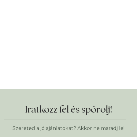
Iratkozz fel és spórolj!
Szereted a jó ajánlatokat? Akkor ne maradj le!