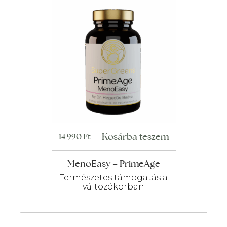
Kosárba teszem
14 990
Ft
MenoEasy – PrimeAge
Természetes támogatás a
változókorban