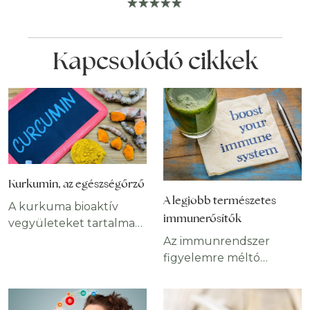
Kapcsolódó cikkek
Kurkumin, az egészségőrző
A legjobb természetes
A kurkuma bioaktív
immunerősítők
vegyületeket tartalmaz,
amelyek
Az immunrendszer
figyelemreméltó
figyelemre méltó
gyógyászati ​​
munkát végez, hogy
tulajdonságokkal
megvédjen minket a
rendelkeznek. Ezek
betegségeket okozó