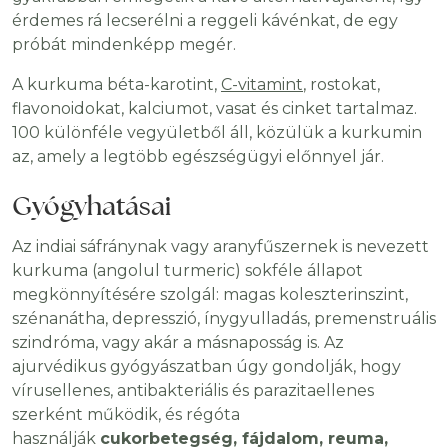
érdemes rá lecserélni a reggeli kávénkat, de egy
próbát mindenképp megér.
A kurkuma béta-karotint,
C-vitamint
, rostokat,
flavonoidokat, kalciumot, vasat és cinket tartalmaz.
100 különféle vegyületből áll, közülük a kurkumin
az, amely a legtöbb egészségügyi előnnyel jár.
Gyógyhatásai
Az indiai sáfránynak vagy aranyfűszernek is nevezett
kurkuma (angolul turmeric) sokféle állapot
megkönnyítésére szolgál: magas koleszterinszint,
szénanátha, depresszió, ínygyulladás, premenstruális
szindróma, vagy akár a másnaposság is. Az
ajurvédikus gyógyászatban úgy gondolják, hogy
vírusellenes, antibakteriális és parazitaellenes
szerként működik, és régóta
használják
cukorbetegség, fájdalom, reuma,