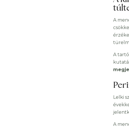
túlt
A meno
csökke
érzéke
türelm
A tart
kutatá
megje
Per
Lelki 
évekke
jelent
A meno