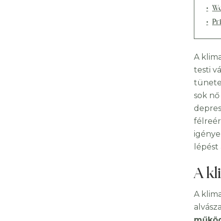
W
Pr
A klim
testi 
tünetei
sok nő
depres
félreé
igénye
lépést 
A kl
A klim
alvász
műkö