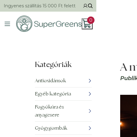
Ingyenes szállítás 15 000 Ft felett
0
Kategóriák
A m
Publi
Antioxidánsok
Egyéb kategória
Fogyókúra és
anyagcsere
Gyógygombák