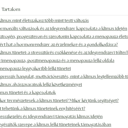
Tartalom
klimax mint életszakasz több mint testi változás
rmonális változások és az idegrendszer kapcsolata a klimax idején
ztrogén, progeszteron és szerotonin kapcsolata a menopauza élet
ért hat a hormonrendszer az érzelmekre és a gondolkodásra?
klimax tünetei: a stressztűrés csökkenése és az idegrendszeri túlter
rimenopauza, posztmenopauza és a menopauza lelki oldala
menopauza leggyakoribb lelki tünetei
presszív hangulat, motivációvesztés, mint a klimax legjellemzőbb t
klimax alvászavarainak lelki következményei
imax tünetei és a kapcsolatok
kor természetesek a klimax tünetei? Mikor kérjünk segítséget?
t tehetünk a klimax tüneteinek enyhítéséért?
resszkezelés és idegrendszeri támogatás klimax idején
egészítők szerepe a klimax lelki tüneteinek támogatásában