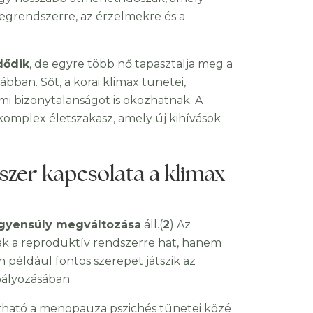
degrendszerre, az érzelmekre és a
dődik
, de egyre több nő tapasztalja meg a
ábban. Sőt, a korai klimax tünetei,
lmi bizonytalanságot is okozhatnak. A
omplex életszakasz, amely új kihívások
szer kapcsolata a klimax
gyensúly megváltozása
áll.(
2
) Az
ak a reproduktív rendszerre hat, hanem
 például fontos szerepet játszik az
bályozásában.
zható a menopauza pszichés tünetei közé