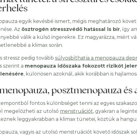
erhelés
pauza egyik kevésbé ismert, mégis meghatározó követ
nése. Az
ösztrogén stresszvédő hatással is bír
, így a
nyebbé válik a külső ingerekre. Ez magyarázza, miért v
etlenebbé a klimax során.
ós stressz pedig tovább
súlyosbíthatja a menopauza depr
s szerint a
menopauza időszaka fokozott rizikót jele
lenésére
, különösen azoknál, akik korábban is hajlamo
imenopauza, posztmenopauza és a 
szempontból fontos különbséget tenni az egyes szakasz
l megelőzheti az utolsó
menstruációt
, gyakran a legint
keznek leggyakrabban a klimax tünetei, köztük a hangul
pauza, vagyis az utolsó menstruációt követő időszak sok