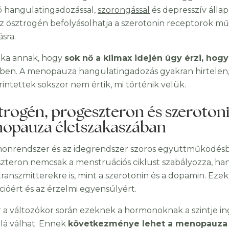
ó hangulatingadozással,
szorongással
és depresszív álla
z ösztrogén befolyásolhatja a szerotonin receptorok mű
ásra.
oka annak, hogy
sok nő a klimax idején úgy érzi, ho
ében. A menopauza hangulatingadozás gyakran hirtelen, 
rintettek sokszor nem értik, mi történik velük.
trogén, progeszteron és szerotoni
opauza életszakaszában
onrendszer és az idegrendszer szoros együttműködésb
zteron nemcsak a menstruációs ciklust szabályozza, han
ranszmitterekre is, mint a szerotonin és a dopamin. Ezek 
cióért és az érzelmi egyensúlyért.
 a változókor során ezeknek a hormonoknak a szintje ing
llá válhat. Ennek
következménye lehet a menopauza 