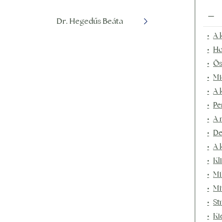
Dr. Hegedűs Beáta
A 
Ho
Ös
Mi
A 
Pe
A 
De
A 
Kl
Mi
Mi
St
Ki