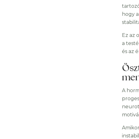
tartoz
hogy a
stabilit
Ez az 
a test
és az é
Ösz
men
A horm
proges
neurot
motivá
Amikor
instabi