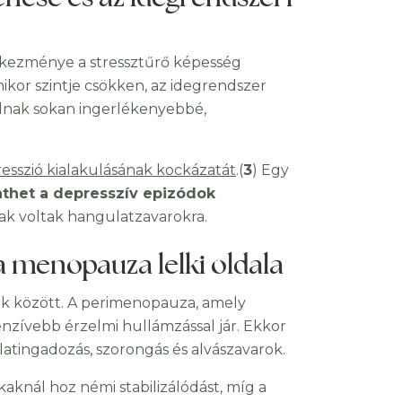
kezménye a stressztűrő képesség
mikor szintje csökken, az idegrendszer
álnak sokan ingerlékenyebbé,
esszió kialakulásának kockázatát
.(
3
) Egy
nthet a depresszív epizódok
sak voltak hangulatzavarokra.
menopauza lelki oldala
ok között. A perimenopauza, amely
enzívebb érzelmi hullámzással jár. Ekkor
atingadozás, szorongás és alvászavarok.
aknál hoz némi stabilizálódást, míg a