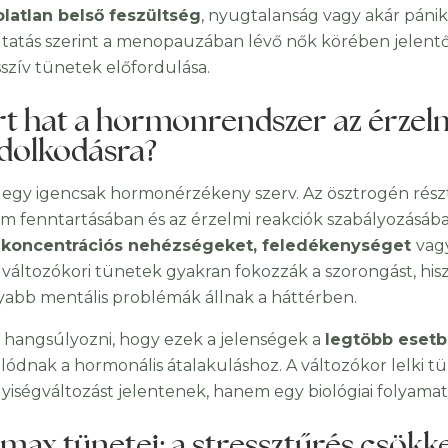
latlan belső feszültség
, nyugtalanság vagy akár pánik
tatás szerint a menopauzában lévő nők körében jelent
szív tünetek előfordulása.
rt hat a hormonrendszer az érzel
dolkodásra?
 egy igencsak hormonérzékeny szerv. Az ösztrogén rész
em fenntartásában és az érzelmi reakciók szabályozásáb
 koncentrációs nehézségeket, feledékenységet
vag
 változókori tünetek gyakran fokozzák a szorongást, his
abb mentális problémák állnak a háttérben.
 hangsúlyozni, hogy ezek a jelenségek a
legtöbb eset
lódnak a hormonális átalakuláshoz. A változókor lelki 
yiségváltozást jelentenek, hanem egy biológiai folyamat 
imax tünetei: a stressztűrés csökk