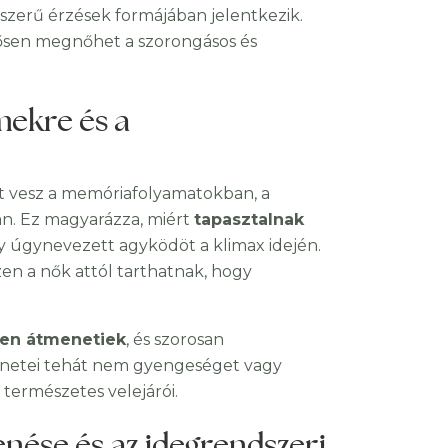
szerű érzések formájában jelentkezik.
ősen megnőhet a szorongásos és
mekre és a
t vesz a memóriafolyamatokban, a
an. Ez magyarázza, miért
tapasztalnak
y úgynevezett agyködöt a klimax idején.
zen a nők attól tarthatnak, hogy
ben átmenetiek
, és szorosan
tünetei tehát nem gyengeséget vagy
természetes velejárói.
enése és az idegrendszeri