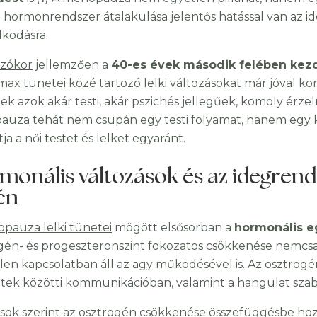
a hormonrendszer átalakulása jelentős hatással van az i
kodásra.
ozókor
jellemzően a
40-es évek második felében kez
max tünetei közé tartozó lelki változásokat már jóval kor
ek azok akár testi, akár pszichés jellegűek, komoly érze
auza
tehát nem csupán egy testi folyamat, hanem egy k
ítja a női testet és lelket egyaránt.
onális változások és az idegrend
én
pauza lelki tünetei
mögött elsősorban a
hormonális e
gén- és progeszteronszint fokozatos csökkenése nemcs
len kapcsolatban áll az agy működésével is. Az ösztrogén
jtek közötti kommunikációban, valamint a hangulat sza
sok szerint az ösztrogén csökkenése összefüggésbe ho