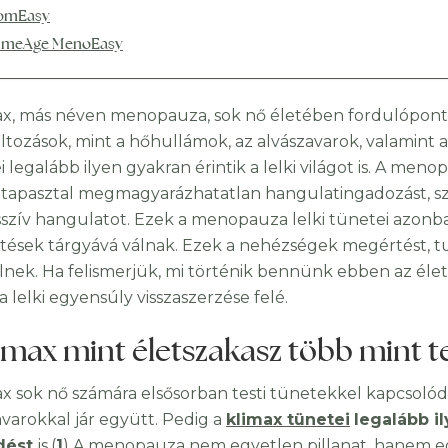
omEasy
imeAge MenoEasy
ax, más néven menopauza, sok nő életében fordulóponto
változások, mint a hőhullámok, az alvászavarok, valamint 
 legalább ilyen gyakran érintik a lelki világot is. A men
 tapasztal megmagyarázhatatlan hangulatingadozást, szo
szív hangulatot. Ezek a menopauza lelki tünetei azonb
rtések tárgyává válnak. Ezek a nehézségek megértést, 
lnek. Ha felismerjük, mi történik bennünk ebben az éle
a lelki egyensúly visszaszerzése felé.
imax mint életszakasz több mint te
ax sok nő számára elsősorban testi tünetekkel kapcsolódi
avarokkal jár együtt. Pedig a
klimax tünetei
legalább i
dést
is.(
1
) A menopauza nem egyetlen pillanat, hanem e