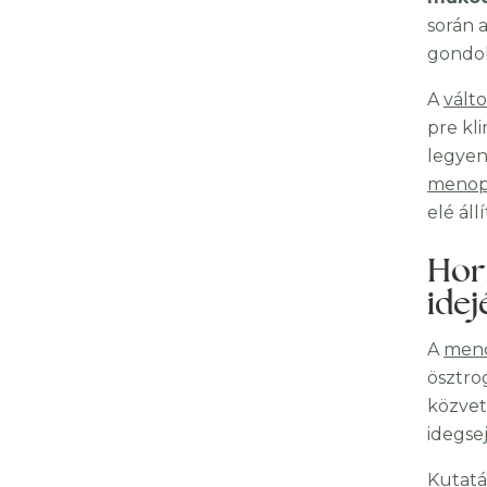
során 
gondol
A
vált
pre kli
legyen
menop
elé áll
Horm
idej
A
meno
ösztro
közvet
idegse
Kutatá