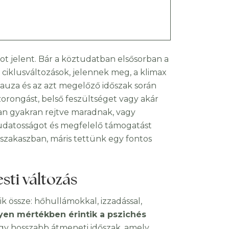
t jelent. Bár a köztudatban elsősorban a
a ciklusváltozások, jelennek meg, a klimax
opauza és az azt megelőző időszak során
rongást, belső feszültséget vagy akár
an gyakran rejtve maradnak, vagy
tudatosságot és megfelelő támogatást
tszakaszban, máris tettünk egy fontos
sti változás
k össze: hőhullámokkal, izzadással,
lyen mértékben érintik a pszichés
gy hosszabb átmeneti időszak, amely