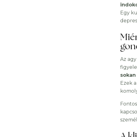
indoko
Egy ku
depres
Mié
gon
Az agy
figyel
sokan
Ezek a
komoly
Fontos
kapcso
személ
A kl