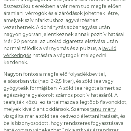
összeszűkült erekben a vér nem tud megfelelően
áramlani, vérrögök és elzáródások jöhetnek létre,
amelyek szívinfarktushoz, agyvérzéshez
vezethetnek. A dohányzás abbahagyása után
nagyon gyorsan jelentkeznek annak pozitív hatásai.
Már 20 perccel az utolsó cigaretta elszívása után
normalizálódik a vérnyomás és a pulzus, a
javuló
vérkeringés
hatására a végtagok melegedni
kezdenek.
Nagyon fontos a megfelelő folyadékbevitel,
elsősorban víz (napi 2-2,5 liter), és zöld tea vagy
gyógyteák formájában. A zöld tea régóta ismert az
egészségre gyakorolt számos pozitív hatásáról. A
teafajták közül ez tartalmazza a legtöbb flavonoidot,
melyek kiváló antioxidánsok. Számos
tanulmány
vizsgálta már a zöld tea kedvező élettani hatásait, és
be is bizonyosodott, hogy rendszeres fogyasztásával
hatékonyan védekezhetünk a szív-és érrendszeri