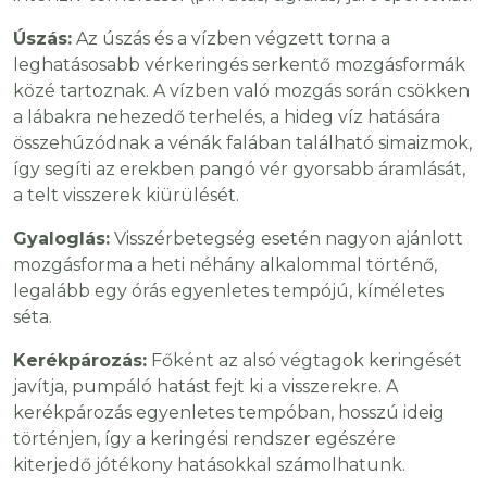
Úszás:
Az úszás és a vízben végzett torna a
leghatásosabb vérkeringés serkentő mozgásformák
közé tartoznak. A vízben való mozgás során csökken
a lábakra nehezedő terhelés, a hideg víz hatására
összehúzódnak a vénák falában található simaizmok,
így segíti az erekben pangó vér gyorsabb áramlását,
a telt visszerek kiürülését.
Gyaloglás:
Visszérbetegség esetén nagyon ajánlott
mozgásforma a heti néhány alkalommal történő,
legalább egy órás egyenletes tempójú, kíméletes
séta.
Kerékpározás:
Főként az alsó végtagok keringését
javítja, pumpáló hatást fejt ki a visszerekre. A
kerékpározás egyenletes tempóban, hosszú ideig
történjen, így a keringési rendszer egészére
kiterjedő jótékony hatásokkal számolhatunk.