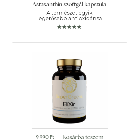
Astaxanthin szoftgél kapszula
A természet egyik
legerősebb antioxidánsa
Kosárba teszem
9 990
Ft