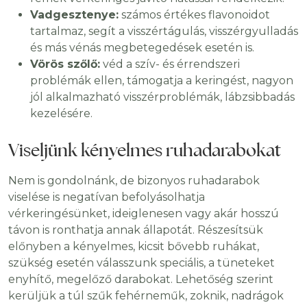
Vadgesztenye:
számos értékes flavonoidot
tartalmaz, segít a visszértágulás, visszérgyulladás
és más vénás megbetegedések esetén is.
Vörös szőlő:
véd a szív- és érrendszeri
problémák ellen, támogatja a keringést, nagyon
jól alkalmazható visszérproblémák, lábzsibbadás
kezelésére.
Viseljünk kényelmes ruhadarabokat
Nem is gondolnánk, de bizonyos ruhadarabok
viselése is negatívan befolyásolhatja
vérkeringésünket, ideiglenesen vagy akár hosszú
távon is ronthatja annak állapotát. Részesítsük
előnyben a kényelmes, kicsit bővebb ruhákat,
szükség esetén válasszunk speciális, a tüneteket
enyhítő, megelőző darabokat. Lehetőség szerint
kerüljük a túl szűk fehérneműk, zoknik, nadrágok