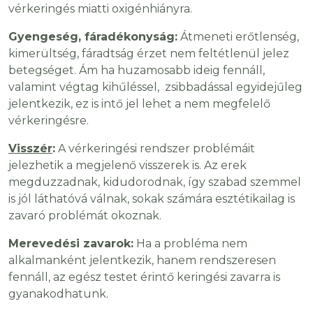
vérkeringés miatti oxigénhiányra.
Gyengeség, fáradékonyság:
Átmeneti erőtlenség,
kimerültség, fáradtság érzet nem feltétlenül jelez
betegséget. Ám ha huzamosabb ideig fennáll,
valamint végtag kihűléssel, zsibbadással egyidejűleg
jelentkezik, ez is intő jel lehet a nem megfelelő
vérkeringésre.
Visszér
:
A vérkeringési rendszer problémáit
jelezhetik a megjelenő visszerek is. Az erek
megduzzadnak, kidudorodnak, így szabad szemmel
is jól láthatóvá válnak, sokak számára esztétikailag is
zavaró problémát okoznak.
Merevedési zavarok:
Ha a probléma nem
alkalmanként jelentkezik, hanem rendszeresen
fennáll, az egész testet érintő keringési zavarra is
gyanakodhatunk.