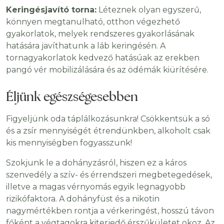
Keringésjavító torna:
Léteznek olyan egyszerű,
könnyen megtanulható, otthon végezhető
gyakorlatok, melyek rendszeres gyakorlásának
hatására javíthatunk a láb keringésén. A
tornagyakorlatok kedvező hatásúak az erekben
pangó vér mobilizálására és az ödémák kiürítésére.
Éljünk egészségesebben
Figyeljünk oda táplálkozásunkra! Csökkentsük a só
és a zsír mennyiségét étrendünkben, alkoholt csak
kis mennyiségben fogyasszunk!
Szokjunk le a dohányzásról, hiszen ez a káros
szenvedély a szív- és érrendszeri megbetegedések,
illetve a magas vérnyomás egyik legnagyobb
rizikófaktora. A dohányfüst és a nikotin
nagymértékben rontja a vérkeringést, hosszú távon
főként a végtagokra kiterjedő érszűkületet okoz. Az