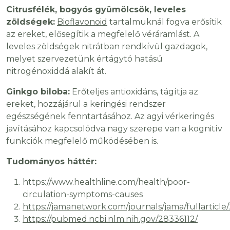
Citrusfélék, bogyós gyümölcsök, leveles
zöldségek:
Bioflavonoid
tartalmuknál fogva erősítik
az ereket, elősegítik a megfelelő véráramlást. A
leveles zöldségek nitrátban rendkívül gazdagok,
melyet szervezetünk értágytó hatású
nitrogénoxiddá alakít át.
Ginkgo biloba:
Erőteljes antioxidáns, tágítja az
ereket, hozzájárul a keringési rendszer
egészségének fenntartásához. Az agyi vérkeringés
javításához kapcsolódva nagy szerepe van a kognitív
funkciók megfelelő működésében is.
Tudományos háttér:
https://www.healthline.com/health/poor-
circulation-symptoms-causes
https://jamanetwork.com/journals/jama/fullarticl
https://pubmed.ncbi.nlm.nih.gov/28336112/