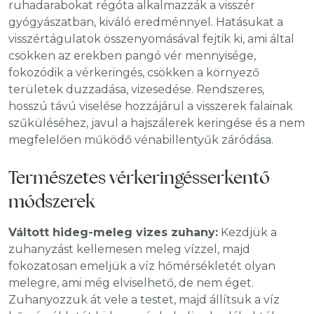
ruhadarabokat régóta alkalmazzák a visszér
gyógyászatban, kiváló eredménnyel. Hatásukat a
visszértágulatok összenyomásával fejtik ki, ami által
csökken az erekben pangó vér mennyisége,
fokozódik a vérkeringés, csökken a környező
területek duzzadása, vizesedése. Rendszeres,
hosszú távú viselése hozzájárul a visszerek falainak
szűküléséhez, javul a hajszálerek keringése és a nem
megfelelően működő vénabillentyűk záródása.
Természetes vérkeringésserkentő
módszerek
Váltott hideg-meleg vizes zuhany:
Kezdjük a
zuhanyzást kellemesen meleg vízzel, majd
fokozatosan emeljük a víz hőmérsékletét olyan
melegre, ami még elviselhető, de nem éget.
Zuhanyozzuk át vele a testet, majd állítsuk a víz