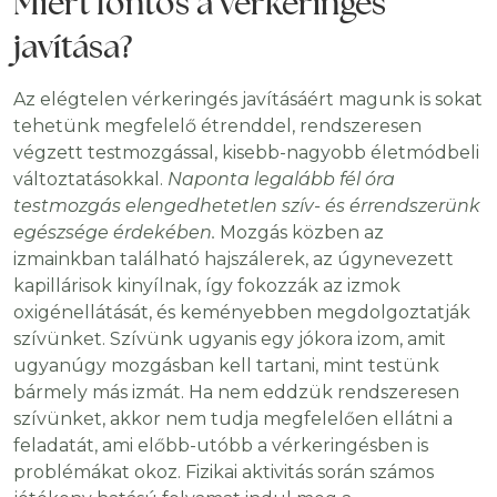
Miért fontos a vérkeringés
javítása?
Az elégtelen vérkeringés javításáért magunk is sokat
tehetünk megfelelő étrenddel, rendszeresen
végzett testmozgással, kisebb-nagyobb életmódbeli
változtatásokkal.
Naponta legalább fél óra
testmozgás elengedhetetlen szív- és érrendszerünk
egészsége érdekében.
Mozgás közben az
izmainkban található hajszálerek, az úgynevezett
kapillárisok kinyílnak, így fokozzák az izmok
oxigénellátását, és keményebben megdolgoztatják
szívünket. Szívünk ugyanis egy jókora izom, amit
ugyanúgy mozgásban kell tartani, mint testünk
bármely más izmát. Ha nem eddzük rendszeresen
szívünket, akkor nem tudja megfelelően ellátni a
feladatát, ami előbb-utóbb a vérkeringésben is
problémákat okoz. Fizikai aktivitás során számos