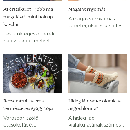
Az érszűkület – jobb ma
Magas vérnyomás
megelőzni, mint holnap
A magas vérnyomás
kezelni
tünetei, okai és kezelése
A magas vérnyomás,
Testünk egészét erek
vagy más néven
hálózzák be, melyet
hipertónia
érrendszernek
népbetegségnek számít,
neveznek. Célja, hogy a
egyes becslések szerint
vér az érrendszeren
a magyar lakosság több
keresztül eljusson a test
mint egynegyedét érinti.
összes sejtjéhez és
Általában hosszú évek
azokat táplálja,
alatt alakul ki és sokáig
oxigénnel lással el. Az
egyáltalán nem okoz
érrendszer nem
Rezveratrol, az erek
Hideg láb: van-e okunk az
tüneteket. Gyakran túl
megfelelő működése
természetes gyógyítója
aggodalomra?
későn hívják fel a
hatással van az egész
betegségre a figyelmet
testre és a belső szervek
Vörösbor, szőlő,
A hideg láb
olyan szövődmények,
megfelelő működésére.
étcsokoládé,
kialakulásának számos