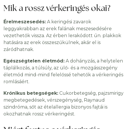
Mik a rossz vérkeringés okai?
Érelmeszesedés:
A keringési zavarok
leggyakrabban az erek falának meszesedésére
vezethetők vissza. Az érben lerakódott ún. plakkok
hatására az erek összeszűkülnek, akár el is
záródhatnak.
Egészségtelen életmód:
A dohányzás, a helytelen
táplálkozás, a túlsúly, az ülő- és a mozgásszegény
életmód mind-mind felelőssé tehetők a vérkeringés
romlásáért.
Krónikus betegségek:
Cukorbetegség, pajzsmirigy
megbetegedések, vérszegénység, Raynaud
szindróma, sőt az ételallergia bizonyos fajtái is
okozhatnak rossz vérkeringést.