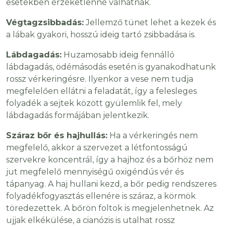
esetekben érzéketlenné válhatnak.
Végtagzsibbadás:
Jellemző tünet lehet a kezek és
a lábak gyakori, hosszú ideig tartó zsibbadása is.
Lábdagadás:
Huzamosabb ideig fennálló
lábdagadás, ödémásodás esetén is gyanakodhatunk
rossz vérkeringésre. Ilyenkor a vese nem tudja
megfelelően ellátni a feladatát, így a felesleges
folyadék a sejtek között gyülemlik fel, mely
lábdagadás formájában jelentkezik.
Száraz bőr és hajhullás:
Ha a vérkeringés nem
megfelelő, akkor a szervezet a létfontosságú
szervekre koncentrál, így a hajhoz és a bőrhöz nem
jut megfelelő mennyiségű oxigéndús vér és
tápanyag. A haj hullani kezd, a bőr pedig rendszeres
folyadékfogyasztás ellenére is száraz, a körmök
töredezettek. A bőrön foltok is megjelenhetnek. Az
ujjak elkékülése, a cianózis is utalhat rossz