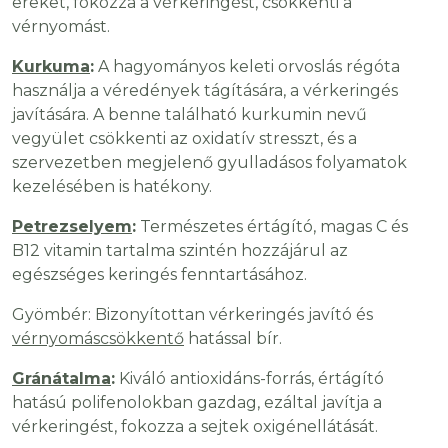
ereket, fokozza a vérkeringést, csökkenti a
vérnyomást.
Kurkuma
:
A hagyományos keleti orvoslás régóta
használja a véredények tágítására, a vérkeringés
javítására. A benne található kurkumin nevű
vegyület csökkenti az oxidatív stresszt, és a
szervezetben megjelenő gyulladásos folyamatok
kezelésében is hatékony.
Petrezselyem
:
Természetes értágító, magas C és
B12 vitamin tartalma szintén hozzájárul az
egészséges keringés fenntartásához.
Gyömbér: Bizonyítottan vérkeringés javító és
vérnyomáscsökkentő
hatással bír.
Gránátalma
:
Kiváló antioxidáns-forrás, értágító
hatású polifenolokban gazdag, ezáltal javítja a
vérkeringést, fokozza a sejtek oxigénellátását.