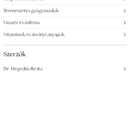
rezveratrol? A
hőmérsékleten
Természetes gyógymódok
Rezveratrol (resveratrol)
főleg
Visszér és ödéma
Vitaminok és ásványi anyagok
Szerzők
Dr. Hegedűs Beáta