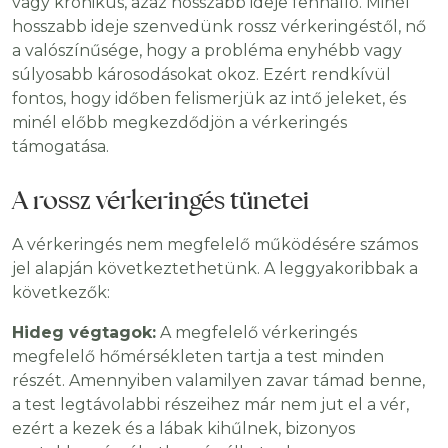
vagy krónikus, azaz hosszabb ideje fennálló. Minél
hosszabb ideje szenvedünk rossz vérkeringéstől, nő
a valószínűsége, hogy a probléma enyhébb vagy
súlyosabb károsodásokat okoz. Ezért rendkívül
fontos, hogy időben felismerjük az intő jeleket, és
minél előbb megkezdődjön a vérkeringés
támogatása.
A rossz vérkeringés tünetei
A vérkeringés nem megfelelő működésére számos
jel alapján következtethetünk. A leggyakoribbak a
következők:
Hideg végtagok:
A megfelelő vérkeringés
megfelelő hőmérsékleten tartja a test minden
részét. Amennyiben valamilyen zavar támad benne,
a test legtávolabbi részeihez már nem jut el a vér,
ezért a kezek és a lábak kihűlnek, bizonyos