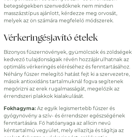
betegségekben szenvedőknek nem minden
masszázstípus ajánlott, kérdezze meg orvosát,
melyek az ön számára megfelelő módszerek.
Vérkeringésjavító ételek
Bizonyos fűszernövények, gyümölcsök és zöldségek
kedvező tulajdonságaik révén hozzájárulhatnak az
optimális vérkeringés eléréséhez és fenntartásához.
Néhány fűszer melegítő hatást fejt ki a szervezetre,
mások antioxidáns tartalmuknál fogva segítenek
megőrizni az erek rugalmasságát, megelőzik az
érrendszeri plakkok kialakulását.
Fokhagyma:
Az egyik legismertebb fűszer és
gyógynövény a szív- és érrendszer egészségének
fenntartására. Fő hatóanyaga az allicin nevű
kéntartalmú vegyület, mely ellazítja és tágítja az