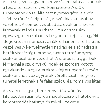
viselését, ezek ugyanis kedvezőtlen hatással vannak
a test alsó részének vérkeringésére. A szűk
ruhadarabok által kifejtett nyomás gátolja a vér
szívhez történő eljutását, visszér kialakulásához is
vezethet. A combok zsibbadása gyakran a szoros
farmerek számlájára írható. Ez a divatos, ám
egészségtelen ruhadarab nyomást fejt ki a lágyéki
idegekre, ami nemcsak a nőkre, hanem a férfiakra is
veszélyes. A kényelmetlen nadrág és alsónadrág a
herék visszértágulatához, akár a termékenység
csökkenéséhez is vezethet. A szoros sálak, garbók,
férfiaknál a szűk nyakú ingek és szorosra kötött
nyakkendők a nyaki erekre kifejtett nyomás révén
csökkenthetik az agyi erek vérellátását, melynek
tünetei lehetnek a fejfájás, szédülés, homályos látás.
A visszérbetegségben szenvedők számára
kifejezetten ajánlott, de megelőzésre is hatékony a
kompressziós harisnya és zokni. Ezeket a