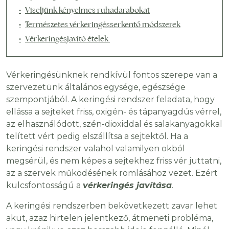
Viseljünk kényelmes ruhadarabokat
Természetes vérkeringésserkentő módszerek
Vérkeringésjavító ételek
Vérkeringésünknek rendkívül fontos szerepe van a
szervezetünk általános egysége, egészsége
szempontjából. A keringési rendszer feladata, hogy
ellássa a sejteket friss, oxigén- és tápanyagdús vérrel,
az elhasználódott, szén-dioxiddal és salakanyagokkal
telített vért pedig elszállítsa a sejtektől. Ha a
keringési rendszer valahol valamilyen okból
megsérül, és nem képes a sejtekhez friss vér juttatni,
az a szervek működésének romlásához vezet. Ezért
kulcsfontosságú a
vérkeringés javítása
.
A keringési rendszerben bekövetkezett zavar lehet
akut, azaz hirtelen jelentkező, átmeneti probléma,