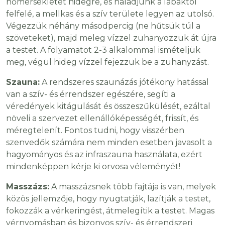
hőmérsékletét hidegre, és haladjunk a lábaktól
felfelé, a mellkas és a szív területe legyen az utolsó.
Végezzük néhány másodpercig (ne hűtsük túl a
szöveteket), majd meleg vízzel zuhanyozzuk át újra
a testet. A folyamatot 2-3 alkalommal ismételjük
meg, végül hideg vízzel fejezzük be a zuhanyzást.
Szauna:
A rendszeres szaunázás jótékony hatással
van a szív- és érrendszer egészére, segíti a
véredények kitágulását és összeszűkülését, ezáltal
növeli a szervezet ellenállóképességét, frissít, és
méregtelenít. Fontos tudni, hogy visszérben
szenvedők számára nem minden esetben javasolt a
hagyományos és az infraszauna használata, ezért
mindenképpen kérje ki orvosa véleményét!
Masszázs:
A masszázsnek több fajtája is van, melyek
közös jellemzője, hogy nyugtatják, lazítják a testet,
fokozzák a vérkeringést, átmelegítik a testet. Magas
vérnyomásban és bizonyos szív- és érrendszeri