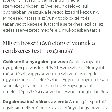
jótékony hatású folyamat indul meg a
szervezetünkben: szívverésünk felgyorsul,
gyorsabban vesszük a levegőt, izzadni kezdünk.
Mindezek hatására szívünk több oxigént és
tápanyagot képes eljuttatni a sejtekhez, ezáltal az
egész szervezetet megfelelő működésben tartja.
Milyen hosszú távú előnyei vannak a
rendszeres testmozgásnak?
Csökkenti a nyugalmi pulzust:
Az alacsonyabb
nyugalmi pulzus lehetővé teszi a szív hatékonyabb
működését, vagyis kevesebb szívverés is elég lesz
ugyanazon hatás eléréséhez. Egyre könnyebb lesz a
sportolás, és a hétköznapi tevékenységek (pl.
emelés, lépcsőzés) is kevésbé lesznek megterhelőek.
Rugalmasabbá válnak az erek:
A mozgás, sportolás
egyik kiemelkedő hosszútávú előnye, hogy növeli az