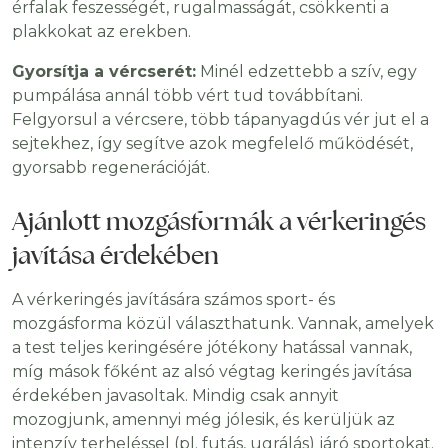
érfalak feszességét, rugalmasságát, csökkenti a
plakkokat az erekben.
Gyorsítja a vércserét:
Minél edzettebb a szív, egy
pumpálása annál több vért tud továbbítani.
Felgyorsul a vércsere, több tápanyagdús vér jut el a
sejtekhez, így segítve azok megfelelő működését,
gyorsabb regenerációját.
Ajánlott mozgásformák a vérkeringés
javítása érdekében
A vérkeringés javítására számos sport- és
mozgásforma közül választhatunk. Vannak, amelyek
a test teljes keringésére jótékony hatással vannak,
míg mások főként az alsó végtag keringés javítása
érdekében javasoltak. Mindig csak annyit
mozogjunk, amennyi még jólesik, és kerüljük az
intenzív terheléssel (pl. futás, ugrálás) járó sportokat.