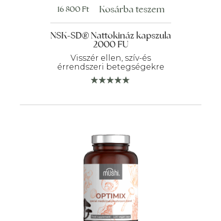
Kosárba teszem
16 800
Ft
NSK-SD® Nattokináz kapszula
2000 FU
Visszér ellen, szív-és
érrendszeri betegségekre