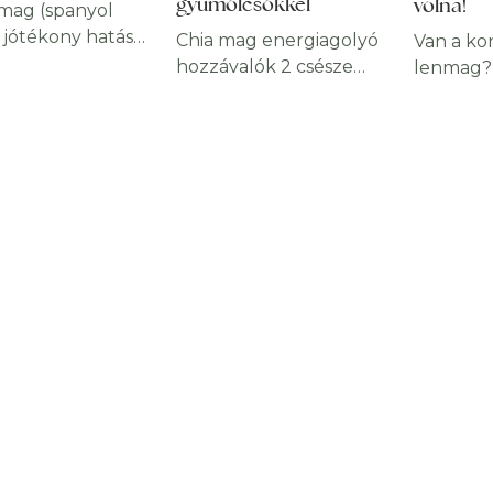
gyümölcsökkel
volna!
 mag (spanyol
 jótékony hatásai
Chia mag energiagolyó
Van a k
erélelmiszerek
hozzávalók 2 csésze
lenmag? 
is
chia mag, 2 csésze
nemmel v
lkedőnek
zabpehely, 1 csésze
ideje me
anak. Mivel
lenmag, 1 csésze
ennek a
, így széles
hántolt tökmag, 1 alma,
szuperél
 felhasználható,
½ csésze aszalt málna,
egészség
ul egészségvédő
½ csésze aszalt áfonya
és megtu
onságait
vagy más bogyós
tették a
gozva sem veszíti
gyümölcs (Acai bogyó),
kötelező
a a szívet és az
1 ½ csésze mogyoróvaj
fogyaszt
zert, javítja az
(vajjal
lenyűgö
ést. Kiváló
helyettesíthetjük), 1
egészség
elenítő,
csésze kókuszreszelék,
van anna
ul rendkívül
1 csésze méz. Chia mag
az étren
mennyiségben
energiagolyó
válik. Mi
maz
elkészítése Reszeljük
meg mag
dánsokat, így a
le az almát. Az
Mi van b