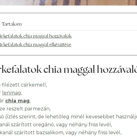
Tartalom
irkefalatok chia maggal hozzávalók
irkefalatok chia maggal elkészítése
rkefalatok chia maggal hozzával
ó filézett csirkemell,
r
lenmag
,
ár
chia mag
,
ze reszelt parmezán,
só (ízlés szerint, de lehetőleg minél kevesebbet használj
anál szárított oregánó, vagy néhány friss levél,
anál szárított bazsalikom, vagy néhány friss levél,