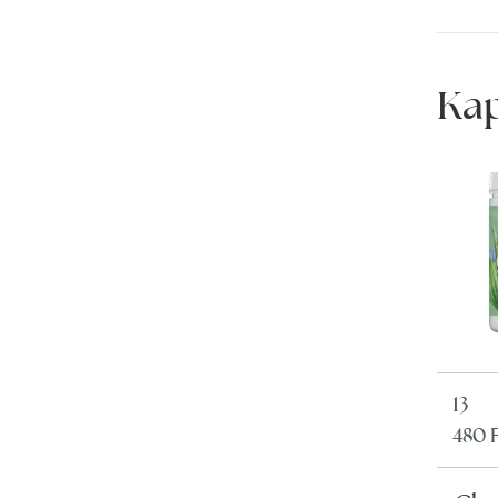
Ka
13
480