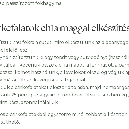
zd passzírozott fokhagyma,
rkefalatok chia maggal elkészíté
lítsuk 240 fokra a sütőt, mire elkészülünk az alapanyag
gfelelő lesz.
yhén zsírozzunk ki egy tepsit vagy sütőedényt (használha
y tálban keverjük össze a chia magot, a lenmagot, a parm
 bazsalikomot használunk, a leveleket előzőleg vágjuk a
y másik tálban keverjük el a tojásokat.
kjuk a csirkefalatokat először a tojásba, majd hemper
ssük 25 percig – vagy amíg rendesen átsül –, közben eg
int kész, azonnal tálaljuk.
s a csirkefalatokból egyszerre minél többet elkészíteni,
 süthető.