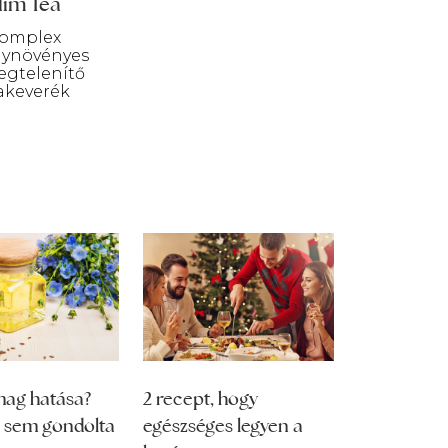
lim Tea
omplex
ynövényes
egtelenítő
akeverék
mag hatása?
2 recept, hogy
i sem gondolta
egészséges legyen a