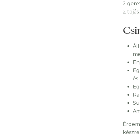
2 gere
2 tojás.
Csi
Ál
me
En
Eg
és
Eg
Ra
Sü
Am
Érdeme
készre