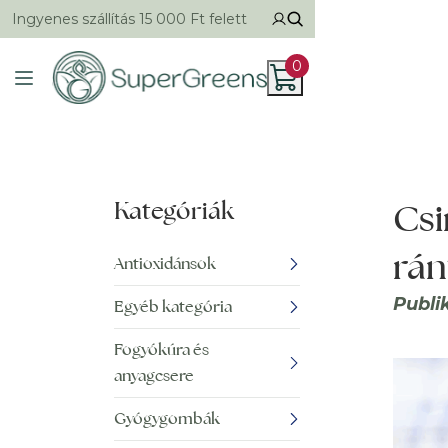
Ingyenes szállítás 15 000 Ft felett
0
Kategóriák
Csi
rán
Antioxidánsok
Publi
Egyéb kategória
Fogyókúra és
anyagcsere
Gyógygombák