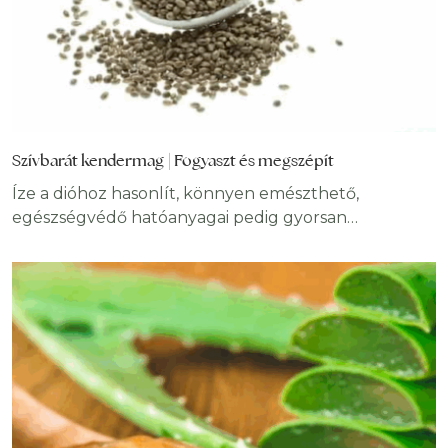
Szívbarát kendermag | Fogyaszt és megszépít
Íze a dióhoz hasonlít, könnyen emészthető,
egészségvédő hatóanyagai pedig gyorsan
felszívódnak: már csak ezért is érdemes gyakran
fogyasztani kendermagot, ami számos gyógyhatással
rendelkezik. Jól használható izomépítésre, segíti a
fogyást, támogatja az emésztést és védi a szívet,
ráadásul a fehérjében dúskáló kendermag azon
ritka növények egyike, melyek ideális arányban
tartalmazzák az omega-3 és omega-6 zsírsavakat.
Évezredek