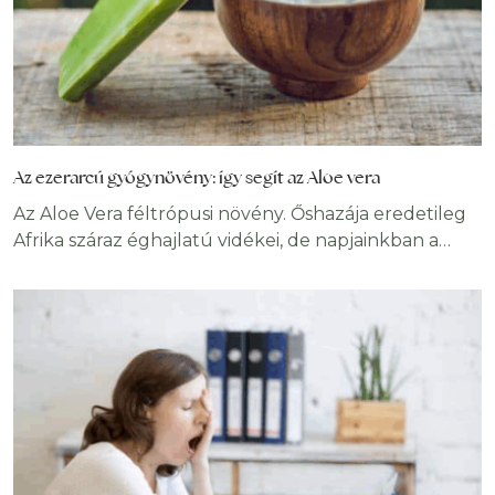
Az ezerarcú gyógynövény: így segít az Aloe vera
Az Aloe Vera féltrópusi növény. Őshazája eredetileg
Afrika száraz éghajlatú vidékei, de napjainkban a
Földközi-tenger mellékén, az Egyesült Államok
több vidékén, továbbá a dél-amerikai kontinensen is
termesztik. A növénynek mintegy 400 fajtája ismert.
Közülük azonban csak néhány rendelkezik gyógyító
hatással. Emberi fogyasztásra az Aloe Barbadensis
Miller az ún.: Orvosi Aloe a legalkalmasabb és a
legelterjedtebb.