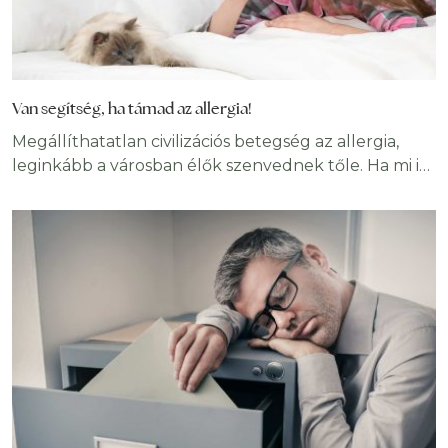
Van segítség, ha támad az allergia!
Megállíthatatlan civilizációs betegség az allergia,
leginkább a városban élők szenvednek tőle. Ha mi is
közéjük tartozunk, nem kell, hogy megkeserítsék a
mindennapjainkat az allergiás tünetek, vagy
gyógyszereket szedjünk, természetes megoldások
segítségével, könnyebben felvehetjük a harcot
ellene. Az allergia az immunrendszer túlzott
válaszreakciója bizonyos anyagokra, amiket
allergéneknek nevezünk. Ilyenek a pollenek, a
gombák spórái, az állatszőr,