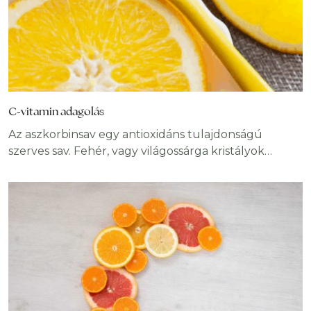
C-vitamin adagolás
Az aszkorbinsav egy antioxidáns tulajdonságú
szerves sav. Fehér, vagy világossárga kristályok
formájában jelenik meg. Az aszkorbinsav L-
enantiomere, más néven C-vitamin. A név eredete: a-
fosztóképző és scorbuticus (=skorbut) mivel a
molekula hiánya az emberi szervezetben
skorbuthoz vezethet. Élelmiszer-adalékanyagkénti
azonosítója E300. Az aszkorbinsav
cukorszármazéknak tekinthető, az L-aszkorbinsav a
2-dezoxi-2-keto-L-gulonsav γ-laktonjának en-diol -
alakjának tekinthető. Vízben jól oldódik.