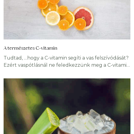
A természetes C-vitamin
Tudtad, …hogy a C-vitamin segíti a vas felszívódását?
Ezért vaspótlásnál ne feledkezzünk meg a C-vitamin
elégséges bevitelről sem. …hogy a legtöbb flavonoid
vegyület kedvező hatását egyéb antioxidánsokkal
(A-, C-, E-vitamin) együtt fejti ki? …hogy a túlzott
mennyiség visszaüthet, így egyes antioxidánsok
(béta-karotin, A-, C-, E-vitamin) külsőleges pótlása
nem minden esetben egészségvédő tényező?
Életünk részei, a