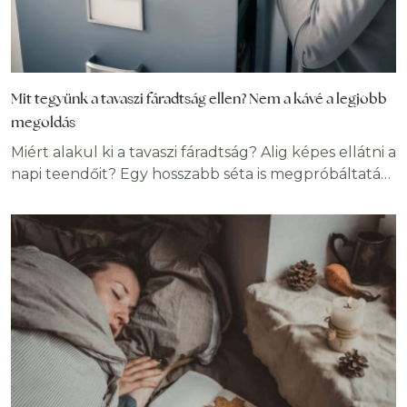
Mit tegyünk a tavaszi fáradtság ellen? Nem a kávé a legjobb
megoldás
Miért alakul ki a tavaszi fáradtság? Alig képes ellátni a
napi teendőit? Egy hosszabb séta is megpróbáltatást
jelent? Nagy valószínűséggel utolérte a tavaszi
fáradtság. Ne aggódjon, nincs egyedül! A tavaszi
fáradság gyakori jelenség a szezonváltáskor, de nem
kell elviselni: a szuperélelmiszerek segíthetnek
visszanyerni vitalitását és gyorsan búcsút inthet
ennek a kellemetlen állapotnak. Mindent elkövet a
jó