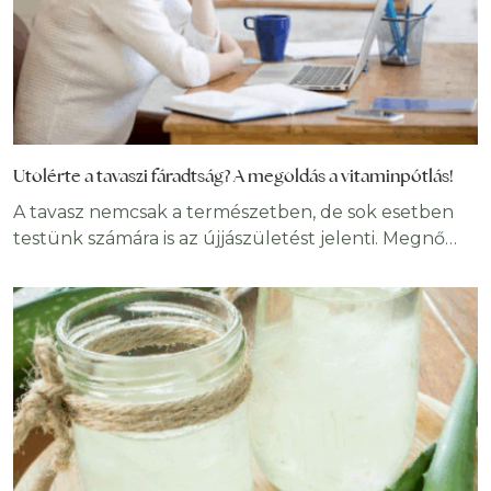
Utolérte a tavaszi fáradtság? A megoldás a vitaminpótlás!
A tavasz nemcsak a természetben, de sok esetben
testünk számára is az újjászületést jelenti. Megnő
napsütéses napok száma, hosszabbak lesznek a
nappalok, rövidebbek az éjszakák, megérkeznek az
első gólyák, kibújnak az első tavaszi virágok.Ezzel
szemben szervezetünk biológiai ritmusáraa kikeleti
időszak jelentős megterhelést ró. Cikkünkben
röviden áttekintjük a tavaszi fáradtság okait,
megjelenési formáit és megoldási lehetőségeit.