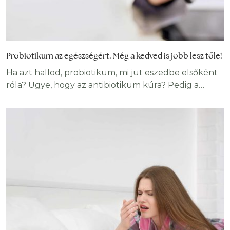
Probiotikum az egészségért. Még a kedved is jobb lesz tőle!
Ha azt hallod, probiotikum, mi jut eszedbe elsőként
róla? Ugye, hogy az antibiotikum kúra? Pedig a
probiotikus baktériumok nem csak akkor
segíthetnek, ha lebetegedtél és gyógyszert kellett
szedned, egy sor, fontos élettani folyamatban is
szerepet játszanak. Vagyis a szervezeted nem
működhet megfelelően nélkülük. Sokan nem is
sejtik – és valószínűleg te is köztük vagy -,