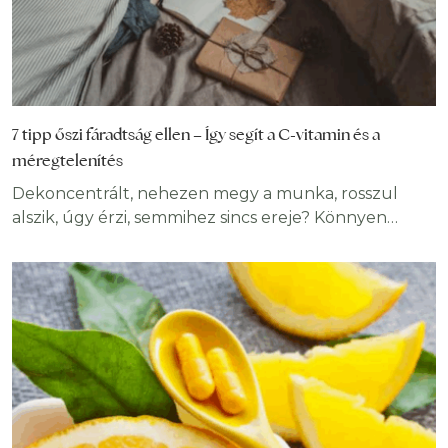
7 tipp őszi fáradtság ellen – Így segít a C-vitamin és a
méregtelenítés
Dekoncentrált, nehezen megy a munka, rosszul
alszik, úgy érzi, semmihez sincs ereje? Könnyen
lehet, hogy utolérte az őszi fáradtság! Szerencsére
nem valami homályos dologról van szó, az őszi
fáradtság megszüntetésének megvannak a jól
bevált módszerei. Megmutatjuk a 7
leghatékonyabbat. Tudta, hogy nemcsak tavaszi,
hanem őszi fáradtság is létezik? És azt, hogy ez
sokkal, de sokkal