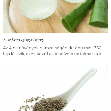
Aloe Vera gyógynövény
Az Aloe növények nemzetségének több mint 350
faja létezik, ezek közül az Aloe Vera tartalmazza a
legnagyobb mennyiségben az ember számára
fontos hatóanyagokat. Rendkívül sokoldalú
gyógynövény, külsőleg és belsőleg használva
egyaránt hozzájárul szervezetünk egészségéhez.
Hatékony sebgyógyító és méregtelenítő,
helyreállítja az emésztést, kezeli a gyulladásokat, sőt,
az Aloe Vera a rák kezelésében is szerepet kaphat.
Aloe