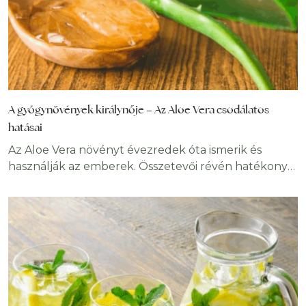
A gyógynövények királynője – Az Aloe Vera csodálatos
hatásai
Az Aloe Vera növényt évezredek óta ismerik és
használják az emberek. Összetevői révén hatékony
segítséget nyújt testünk számára kívül-belül.
Méregtelenítő, vírus-, baktérium-, és gombaölő
tulajdonságai miatt méltán érdemelte ki a
gyógynövények királynője elnevezést. Vásárlásaink
során, lépten – nyomon megpillantunk aloés
ágyneműt, aloe tartalmú kozmetikai szereket,
üdítőitalokat. De vajon ismerjük-e széleskörű
felhasználhatóságának titkát, egészségvédő,