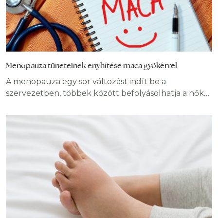
Menopauza tüneteinek enyhítése maca gyökérrel
A menopauza egy sor változást indít be a
szervezetben, többek között befolyásolhatja a nők
nemi vágyát. Sokan hirtelen elveszítik a szex iránti
érdeklődésüket, és csökken az orgazmusra való
képességük. Noha nem mindenkinél fordul elő, az
alacsony libidó számos, a változókorba lépő nőnél
jelentős szorongást generál, konfliktust okozva a
partnerkapcsolatban. A menopauza tüneteinek
enyhítése többféle módon történhet,