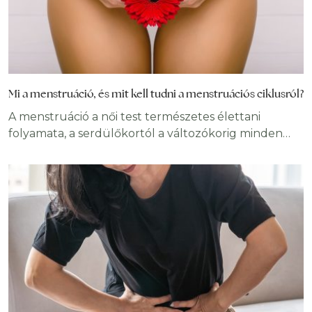
Mi a menstruáció, és mit kell tudni a menstruációs ciklusról?
A menstruáció a női test természetes élettani
folyamata, a serdülőkortól a változókorig minden
egészséges nő életének része. Megléte jelzi, hogy a
női test egészségesen működik, és készen áll a
gyermekvállalásra. A menstruáció jelentése A
serdülőkor beköszöntétől kezdve a női test nagy
változásokon megy keresztül. Minden hónapban
megérik egy petesejt, és a petevezetéken át a méh