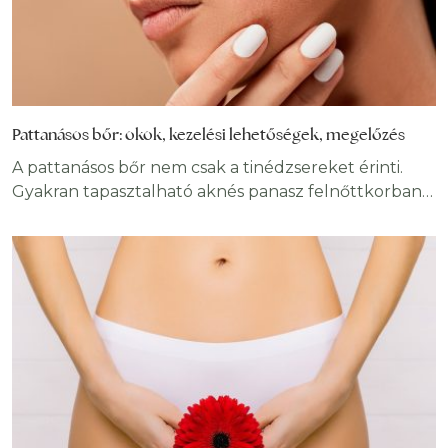
Pattanásos bőr: okok, kezelési lehetőségek, megelőzés
A pattanásos bőr nem csak a tinédzsereket érinti.
Gyakran tapasztalható aknés panasz felnőttkorban
is, főleg a nők körében. Egy viszont biztos: mindenki
szabadulna tőle. Ki ne szeretne ragyogó, tökéletes
arcbőrt?! Sajnos, mint sok más esetben, az arcbőr
tekintetében sem létezik tökéletes, kivéve persze az
Insta-sztárokat és a kiválasztottakat. Ellenben a
tudatos arcápolás és egyéb praktikák