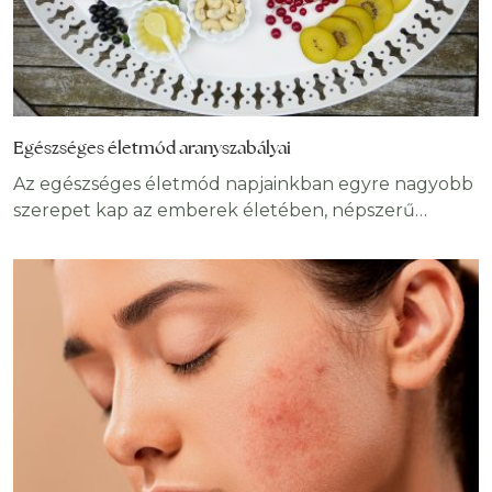
Egészséges életmód aranyszabályai
Az egészséges életmód napjainkban egyre nagyobb
szerepet kap az emberek életében, népszerű
irányzattá nőtte ki magát. Ezzel párhuzamosan
számtalan tudnivaló kering róla a neten, az ember
könnyen elveszhet az információrengetegben.
Melyek az egészséges életmód legfontosabb
alappillérei? Miért jó nekünk, ha igyekszünk
betartani? Cikkünkből kiderül! Ép testben ép lélek,
hangzik az ismert közmondás, melynek
igazságtartalma igen