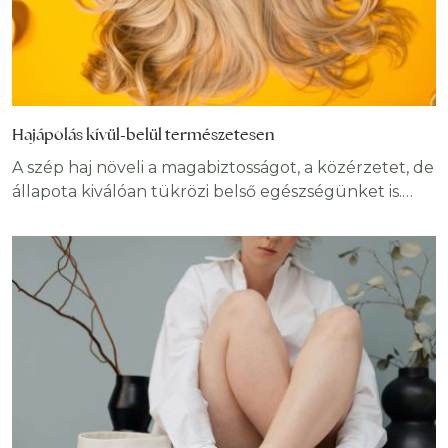
Hajápolás kívül-belül természetesen
A szép haj növeli a magabiztosságot, a közérzetet, de
állapota kiválóan tükrözi belső egészségünket is.
Bármilyen típusú legyen is a hajunk – rövid, hosszú,
göndör vagy egyenes – az egészséges hajkoronához
elengedhetetlen a rendszeres hajápolás. Ha a
hajápolásról esik szó, a legtöbben a külső ápolásra
gondolnak elsősorban. Legalább ennyire fontos
azonban, hogy szervezetünket ellássuk a