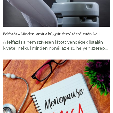
Felfázás – Minden, amit a húgyúti fertőzésről tudni kell
A felfázás a nem szívesen látott vendégek listáján
kivétel nélkül minden nőnél az első helyen szerepel.
De nemcsak ők szenvednek tőle. Bár ritkábban, a
húgyúti fertőzés a férfiak körében is előfordul.
Felfázás alatt leggyakrabban a húgyhólyag
gyulladásos állapotát értjük, azonban nem mindenki
olyan szerencsés, hogy megússza ennyivel. Főként a
nők körében gyakori, mert testfelépítésüknél fogva