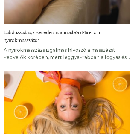
Lábduzzadás, vizesedés, narancsbőr: Mire jó a
nyirokmasszázs?
A nyirokmasszázs izgalmas hívószó a masszázst
kedvelők körében, mert leggyakrabban a fogyás és
„méregtelenítés” képzetét társítják hozzá. Ezek
áldásos hatásai a kezelésnek, azonban a
nyirokkeringés serkentésére irányuló kezelés
lényege a szövetekben keletkezett nyirokfolyadék
elvezetése, ez különbözteti meg a többi masszázstól
is, ezért nevezik drenázsnak vagy víztelenítésnek is.
A nyirokmasszázs során a nyirokcsomók aktiválásával
és a