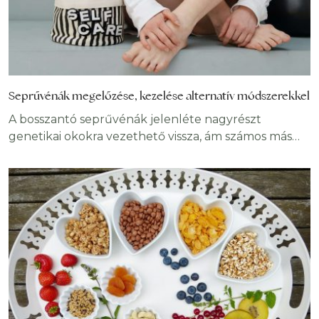
Seprűvénák megelőzése, kezelése alternatív módszerekkel
A bosszantó seprűvénák jelenléte nagyrészt
genetikai okokra vezethető vissza, ám számos más
befolyásoló tényezővel is összefügg. Habár a látvány
okán is kellemetlen betegség, a különböző
egészségügyi problémák, melyek a hajszálér-
tágulatokat követik már igen veszélyesek is
lehetnek. Cikkünkből kiderül, hogyan előzhetjük
meg a kialakulását, valamint milyen kezelési
lehetőségek állhatnak rendelkezésünkre. Mik a
seprűvénák? A szív és