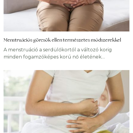
Menstruációs görcsök ellen természetes módszerekkel
A menstruáció a serdülőkortól a változó korig
minden fogamzóképes korú nő életének
természetes velejárója. Ki könnyebben, ki
nehezebben viseli azt a 4-7 napot, amely során a
méh megvastagodott nyálkahártyája leválik a
méhfalról, és vérzés formájában távozik a
szervezetből. Sokan érzik magukat gyengének,
ingerültnek ebben az időszakban, vagy tapasztalnak
huzamosabb ideig tartó alhasi görcsöket. Jó hír