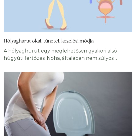
Hólyaghurut okai, tünetei, kezelési módja
A hólyaghurut egy meglehetősen gyakori alsó
húgyúti fertőzés. Noha, általában nem súlyos
állapot, kezeletlenül fájdalmas lehet és
szövődményekhez vezethet. Ebben a cikkben
kitérünk a hólyaghurut okaira, annak
diagnosztizálására és kezelésére, beleértve az
otthoni gyógymódokat. A hólyaghurut (cystitis) a
húgyhólyag gyulladásának orvosi neve. A gyulladást
legtöbbször bakteriális fertőzés okozza. A
hólyagfertőzés fájdalmas és zavaró lehet, és