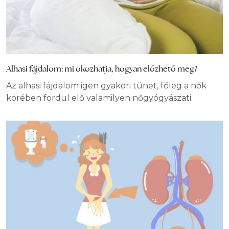
Alhasi fájdalom: mi okozhatja, hogyan előzhető meg?
Az alhasi fájdalom igen gyakori tünet, főleg a nők
körében fordul elő valamilyen nőgyógyászati
megbetegedés jeleként, azonban a férfiak esetében
is megjelenhet egy-egy betegség tüneteként.
Néhány szempont alapján kideríthetjük, hogy az
alhasi fájdalom egy viszonylag ártalmatlan
formájával nézünk-e szembe, vagy a fájdalom egy
komoly betegségre hívja-e fel figyelmünket.
Hogyan előzhetjük meg a fájdalmat? Az alhasi