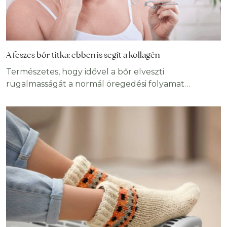
A feszes bőr titka: ebben is segít a kollagén
Természetes, hogy idővel a bőr elveszti
rugalmasságát a normál öregedési folyamat
következtében, azonban más okból adódóan már
fiatalkorban is bekövetkezhet hasonló folyamat. A
laza, feszességét vesztett bőr frusztráló lehet,
ráadásul befolyásolhatja az önértékelést. Noha a
kozmetikai műtétek révén látványosan javítható ez
az állapot, még sok lehetőség létezik azok számára,
akik inkább elkerülnék az orvosi eljárásokat,