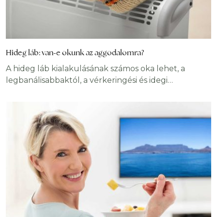
Hideg láb: van-e okunk az aggodalomra?
A hideg láb kialakulásának számos oka lehet, a
legbanálisabbaktól, a vérkeringési és idegi
rendellenességekig. Ha időnként fázik a lábuk az
teljesen normális, tartós tünetek esetén azonban
keressük fel az orvost. Az alapvető ok kezelésének
elő kell segítenie a probléma megszüntetését.
Szervezetünknek elképesztően kifinomult
mechanizmusai vannak, amelyek révén a
létfontosságú belső szerveinket pontosan a
megfelelő hőmérsékleten