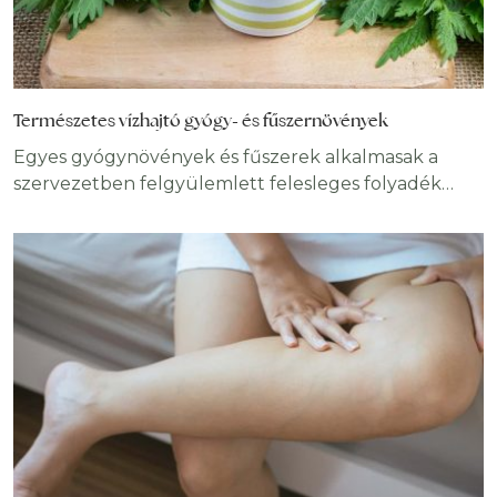
Természetes vízhajtó gyógy- és fűszernövények
Egyes gyógynövények és fűszerek alkalmasak a
szervezetben felgyülemlett felesleges folyadék
eltávolítására. A természetes vízhajtó ugyan nem
helyettesíti az orvos által elrendelt diuretikumot, de
hatékony lehet. A test szöveteiben lévő túlzott
folyadék által okozott duzzanat az ödéma. Az
ödémának számos lehetséges oka lehet:
előfordulhat a gravitáció hatására, különösen, ha túl
sokáig ülünk vagy állunk egy helyen,