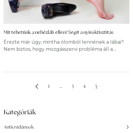
Mit tehetünk a nehézláb ellen? Segít a nyiroktisztítás
Érezte már úgy, mintha ólomból lennének a lábai?
Nem biztos, hogy mozgásszervi probléma áll a
hátterében. Amennyiben a nyirokfolyadék
keringésében zavar támad, a nyirokutak
elzáródhatnak, ami többek közt nehézláb-érzést
okoz. Nehézláb okai Ez az érzés számos okból
kínozhat bennünket. Általában csak a napi munka
1
…
3
4
5
miatti fáradtság idézi elő, például álló foglalkozás
esetén jelentkezik, amikor a
Kategóriák
Antioxidánsok