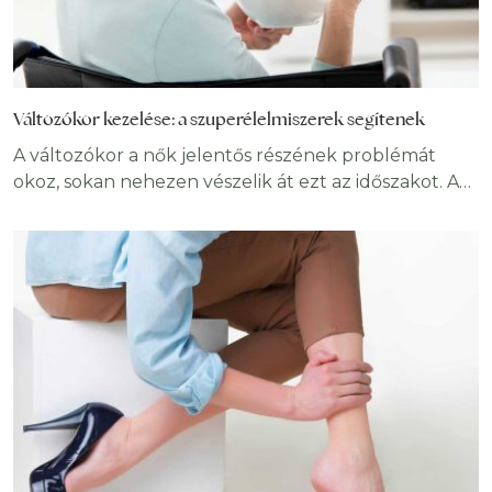
Változókor kezelése: a szuperélelmiszerek segítenek
A változókor a nők jelentős részének problémát
okoz, sokan nehezen vészelik át ezt az időszakot. A
hormonszint csökkenések olyan testi-lelki
változásokat generálnak, amelyek egyeseket
nagyon megviselnek. A klimax környéki tünetek
javarésze enyhíthető, és könnyebb a változókor
kezelése, ha a szuperélelmiszerek fogyasztása
mellett döntünk. Köztudott, hogy a helyes
táplálkozás egy sor egészségügyi problémát
orvosolhat. Bár a