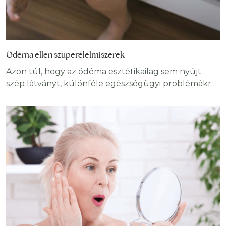
Ödéma ellen szuperélelmiszerek
Azon túl, hogy az ödéma esztétikailag sem nyújt
szép látványt, különféle egészségügyi problémákra
hívhatja fel a figyelmet. Persze, nem kell azonnal a
legrosszabbra gondolni, könnyen lehet, hogy csak a
túl sok sós étel fogyasztása idézte elő. Függetlenül
attól, hogy milyen súlyosságú, lehet és kell is tenni az
ödéma ellen. A szuperélelmiszerekre e téren is
számíthatunk.