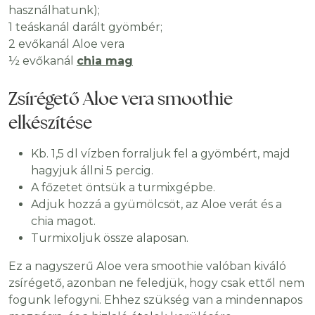
használhatunk);
1 teáskanál darált gyömbér;
2 evőkanál Aloe vera
½ evőkanál
chia mag
Zsírégető Aloe vera smoothie
elkészítése
Kb. 1,5 dl vízben forraljuk fel a gyömbért, majd
hagyjuk állni 5 percig.
A főzetet öntsük a turmixgépbe.
Adjuk hozzá a gyümölcsöt, az Aloe verát és a
chia magot.
Turmixoljuk össze alaposan.
Ez a nagyszerű Aloe vera smoothie valóban kiváló
zsírégető, azonban ne feledjük, hogy csak ettől nem
fogunk lefogyni. Ehhez szükség van a mindennapos