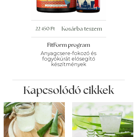
Kosárba teszem
22 450
Ft
FitForm program
Anyagcsere-fokozó és
fogyókúrát elősegítő
készítmények
Kapcsolódó cikkek