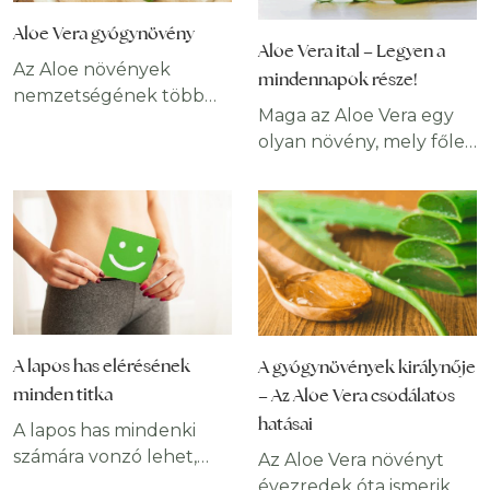
Aloe Vera gyógynövény
Aloe Vera ital – Legyen a
Az Aloe növények
mindennapok része!
nemzetségének több
Maga az Aloe Vera egy
mint 350 faja létezik,
olyan növény, mely főleg
ezek közül az Aloe Vera
trópusi éghajlaton
tartalmazza a
terem, s széles körben
legnagyobb
elterjedt felhasználási
mennyiségben az ember
módoknak örvend. A
számára fontos
vastag, húsos leveleket
hatóanyagokat.
már az ókori
Rendkívül sokoldalú
egyiptomiak és kínaiak is
gyógynövény, külsőleg
használták a nap okozta
és belsőleg használva
A lapos has elérésének
A gyógynövények királynője
égési sérülés, egyéb
egyaránt hozzájárul
minden titka
– Az Aloe Vera csodálatos
sérülések és a láz
szervezetünk
hatásai
A lapos has mindenki
kezelésre. A növényt
egészségéhez.
számára vonzó lehet,
számos termékben
Az Aloe Vera növényt
Hatékony sebgyógyító
elérése viszont
alkalmazzák számos
évezredek óta ismerik és
és méregtelenítő,