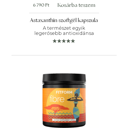
Kosárba teszem
6 790
Ft
Astaxanthin szoftgél kapszula
A természet egyik
legerősebb antioxidánsa