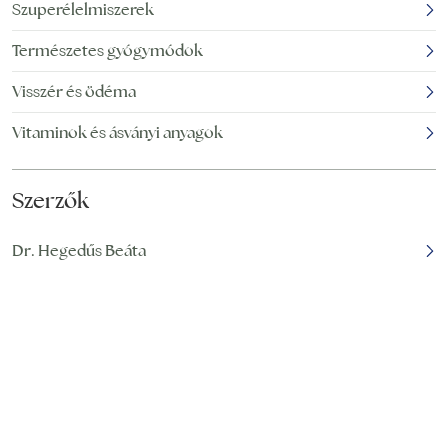
széleskörű
Szuperélelmiszerek
felhasználhatóságának
Természetes gyógymódok
titkát, egészségvédő,
betegség megelőző
Visszér és ödéma
Vitaminok és ásványi anyagok
Szerzők
Dr. Hegedűs Beáta