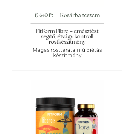
Kosárba teszem
15 640
Ft
FitForm Fibre – emésztést
segítő, étvágy kontroll
rostkészítmény
Magas rosttaratalmú diétás
készítmény