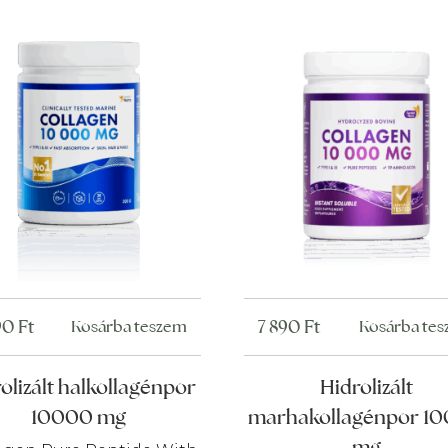
90
Ft
7 890
Ft
Kosárba teszem
Kosárba te
olizált halkollagénpor
Hidrolizált
10000 mg
marhakollagénpor 1
mg