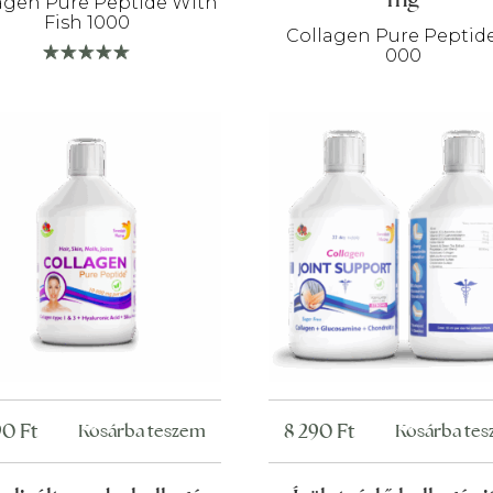
agen Pure Peptide With
Fish 1000
Collagen Pure Peptide
000
90
Ft
8 290
Ft
Kosárba teszem
Kosárba te