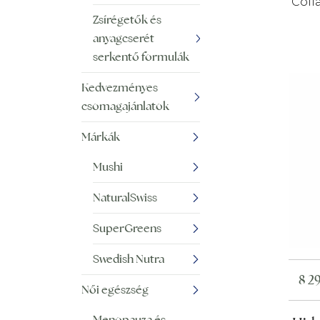
Coll
Zsírégetők és
anyagcserét
serkentő formulák
Kedvezményes
csomagajánlatok
Márkák
Mushi
NaturalSwiss
SuperGreens
Swedish Nutra
8 2
Női egészség
Menopauza és