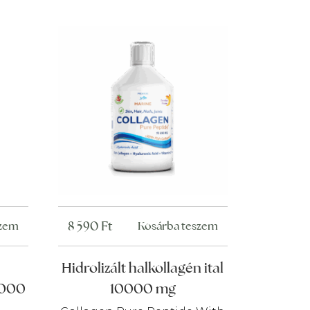
8 590
Ft
szem
Kosárba teszem
Hidrolizált halkollagén ital
0000
10000 mg