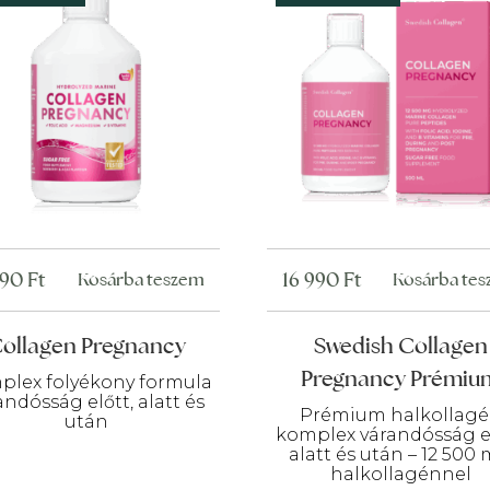
990
Ft
16 990
Ft
Kosárba teszem
Kosárba te
ollagen Pregnancy
Swedish Collagen
Pregnancy Prémiu
plex folyékony formula
andósság előtt, alatt és
Prémium halkollag
után
komplex várandósság el
alatt és után – 12 500
halkollagénnel