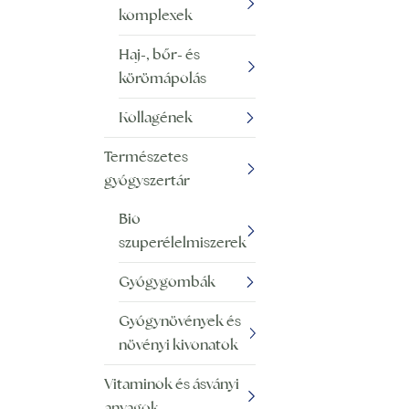
komplexek
Haj-, bőr- és
körömápolás
Kollagének
Természetes
gyógyszertár
Bio
szuperélelmiszerek
Gyógygombák
Gyógynövények és
növényi kivonatok
Vitaminok és ásványi
anyagok