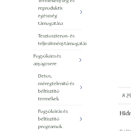
Termékenység és
reproduktív
egészség
támogatása
Tesztoszteron- és
teljesítménytámogatás
Fogyókúra és
anyagcsere
Detox,
méregtelenítő és
béltisztító
8 2
termékek
Fogyókúrás és
Hidr
béltisztító
programok