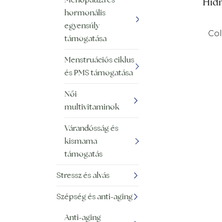
Hidr
hormonális
egyensúly
Col
támogatása
Menstruációs ciklus
és PMS támogatása
Női
multivitaminok
Várandósság és
kismama
támogatás
Stressz és alvás
Szépség és anti-aging
Anti-aging