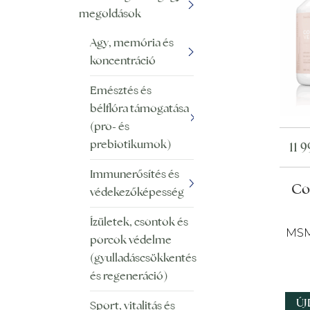
megoldások
Agy, memória és
koncentráció
Emésztés és
bélflóra támogatása
(pro- és
prebiotikumok)
11 
Immunerősítés és
Co
védekezőképesség
Ízületek, csontok és
MSM
porcok védelme
(gyulladáscsökkentés
és regeneráció)
Ú
Sport, vitalitás és