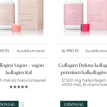
990
Ft
16 990
Ft
Kosárba teszem
Kosárba te
llagen Vegan – vegán
Collagen Deluxe kolla
kollagén ital
prémium halkollagén 
-mel és hialuronsavval
12 500 mg halkollagén
MSM-mel, B-vitaminok
JDONSÁG
ÚJDONSÁG