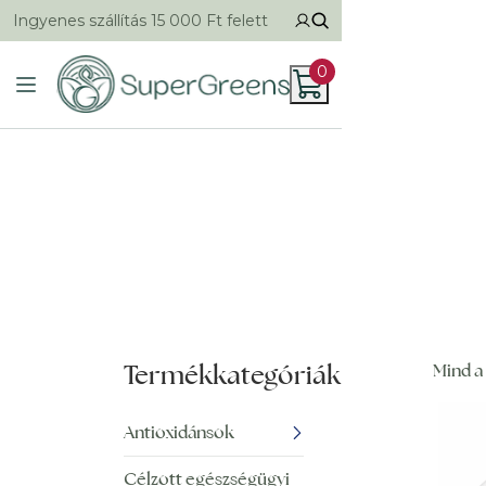
Ingyenes szállítás 15 000 Ft felett
0
Termékkategóriák
Mind a 
Antioxidánsok
Célzott egészségügyi