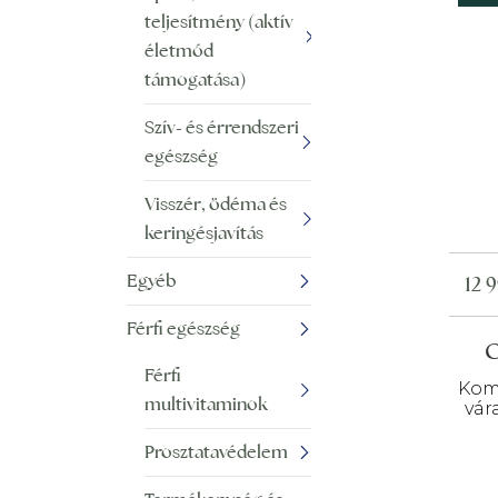
teljesítmény (aktív
életmód
támogatása)
Szív- és érrendszeri
egészség
Visszér, ödéma és
keringésjavítás
Egyéb
12 
Férfi egészség
C
Férfi
Kom
multivitaminok
vár
Prosztatavédelem