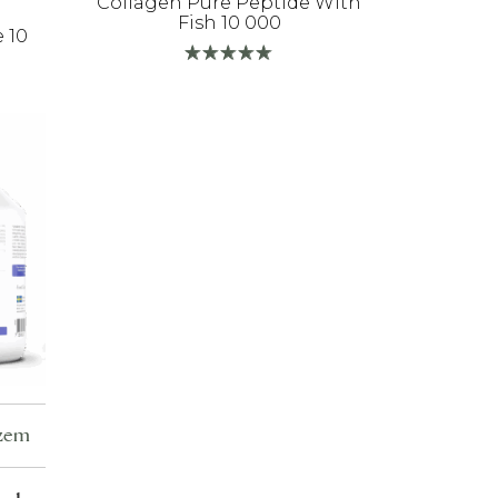
Collagen Pure Peptide With
Fish 10 000
 10
szem