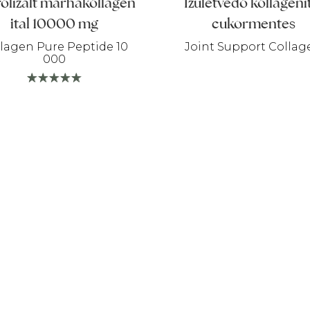
olizált marhakollagén
Ízületvédő kollagéni
ital 10000 mg
cukormentes
lagen Pure Peptide 10
Joint Support Collag
000