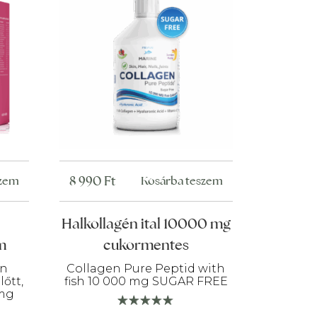
8 990
Ft
szem
Kosárba teszem
Halkollagén ital 10000 mg
m
cukormentes
én
Collagen Pure Peptid with
őtt,
fish 10 000 mg SUGAR FREE
 mg