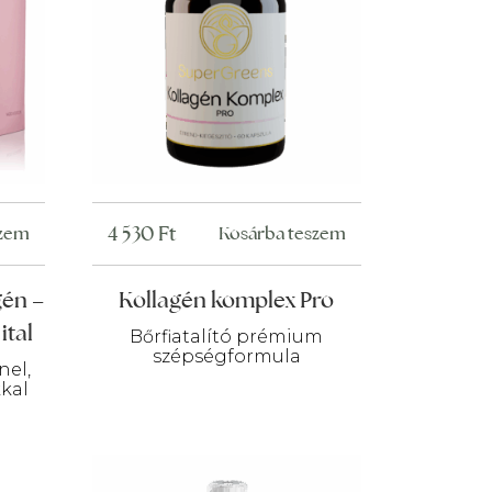
4 530
Ft
szem
Kosárba teszem
gén –
Kollagén komplex Pro
ital
Bőrfiatalító prémium
szépségformula
nel,
kal