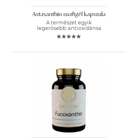
Astaxanthin szoftgél kapszula
A természet egyik
legerősebb antioxidánsa