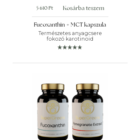
Kosárba teszem
5 610
Ft
Fucoxanthin + MCT kapszula
Természetes anyagcsere
fokozó karotinoid