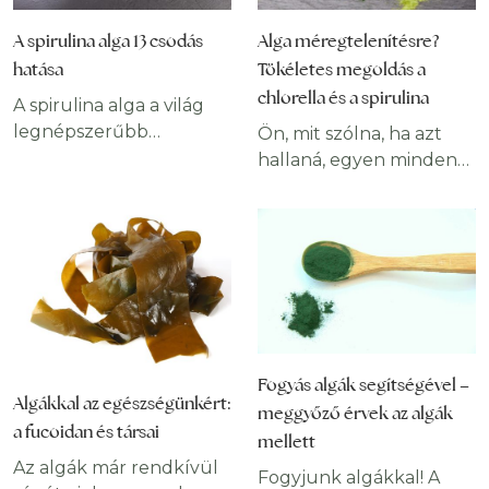
A spirulina alga 13 csodás
Alga méregtelenítésre?
hatása
Tökéletes megoldás a
chlorella és a spirulina
A spirulina alga a világ
legnépszerűbb
Ön, mit szólna, ha azt
táplálékkiegészítői közé
hallaná, egyen minden
tartozik. Különféle
nap algát? Első hallásra,
ásványi anyagok és
még a gondolattól is
antioxidáns vitaminok
szinte mindenki
gazdag tárháza,
megrémül, pedig valódi
amelyek hasznosak
egészségbombák. A
lehetnek az emberi
spirulina és a chlorella
szervezet és az agy
alga nemcsak számos
számára. Tartalmazza az
betegség megelőzésére,
Fogyás algák segítségével –
összes nélkülözhetetlen
kiegészítő kezelésére
Algákkal az egészségünkért:
meggyőző érvek az algák
aminosavat, míg
alkalmas, de a
a fucoidan és társai
mellett
összetevői révén
méregtelenítés terén is
Az algák már rendkívül
erőteljes
ott vannak a top 10-ben.
Fogyjunk algákkal! A