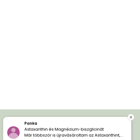
Panka
Iratkozz fel és spórolj!
Astaxanthin és Magnézium-biszglicinát
Már többször is újravásároltam az Astaxanthint,