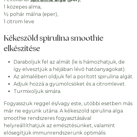
1 közepes alma,
½ pohár málna (eper),
1 citrom leve
Kékeszöld spirulina smoothie
elkészítése
Daraboljuk fel az almát (le is hámozhatjuk, de
így elvesztjük a héjában lévő hatóanyagokat).
Az almalében oldjuk fel a porított spirulina algát.
Adjuk hozzá a gyümölcsöket és a citromlevet.
Turmixoljuk simára.
Fogyasszuk reggel és/vagy este, utóbbi esetben más
már ne együnk utána. A kékeszöld spirulina alga
smoothie rendszeres fogyasztásával
helyreállíthatjuk az emésztésünket, valamint
elősegítjük immunrendszerünk optimális