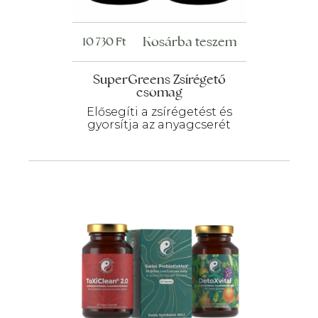
Kosárba teszem
10 730
Ft
SuperGreens Zsírégető
csomag
Elősegíti a zsírégetést és
gyorsítja az anyagcserét