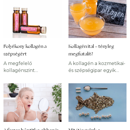
Folyékony kollagén a
Kollagén ital – tényleg
szépségért
megfiatalít?
A megfelelő
A kollagén a kozmetikai-
kollagénszint
és szépségipar egyik
fenntartása
legvitatottabb eszköze
elengedhetetlen az
az öregedés ellen.
egészség és a
Amikor új és hatékony
megjelenés
módszereket keresünk,
szempontjából. A
amelyek segítenek
folyékony kollagén egy,
abban, hogy minél
a szépségipar által az
hosszabb ideig fiatalosan
egekig magasztalt
nézzünk ki, csábítónak