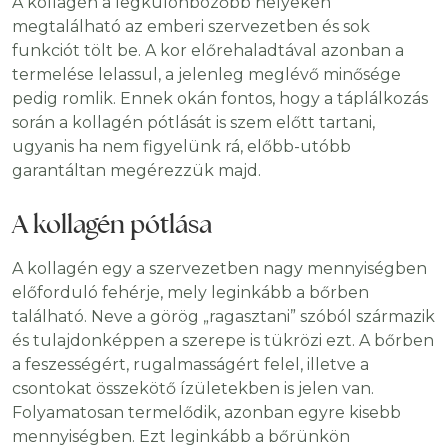
A kollagén a legkülönbözőbb helyeken
megtalálható az emberi szervezetben és sok
funkciót tölt be. A kor előrehaladtával azonban a
termelése lelassul, a jelenleg meglévő minősége
pedig romlik. Ennek okán fontos, hogy a táplálkozás
során a kollagén pótlását is szem előtt tartani,
ugyanis ha nem figyelünk rá, előbb-utóbb
garantáltan megérezzük majd.
A kollagén pótlása
A kollagén egy a szervezetben nagy mennyiségben
előforduló fehérje, mely leginkább a bőrben
található. Neve a görög „ragasztani” szóból származik
és tulajdonképpen a szerepe is tükrözi ezt. A bőrben
a feszességért, rugalmasságért felel, illetve a
csontokat összekötő ízületekben is jelen van.
Folyamatosan termelődik, azonban egyre kisebb
mennyiségben. Ezt leginkább a bőrünkön