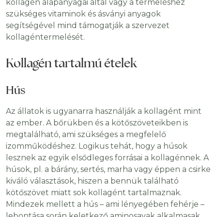
kollagén alapanyagai által vagy a termeléshez
szükséges vitaminok és ásványi anyagok
segítségével mind támogatják a szervezet
kollagéntermelését.
Kollagén tartalmú ételek
Hús
Az állatok is ugyanarra használják a kollagént mint
az ember. A bőrükben és a kötőszöveteikben is
megtalálható, ami szükséges a megfelelő
izomműködéshez. Logikus tehát, hogy a húsok
lesznek az egyik elsődleges forrásai a kollagénnek. A
húsok, pl. a bárány, sertés, marha vagy éppen a csirke
kiváló választások, hiszen a bennük található
kötőszövet miatt sok kollagént tartalmaznak.
Mindezek mellett a hús – ami lényegében fehérje –
lebontása során keletkező aminosavak alkalmasak