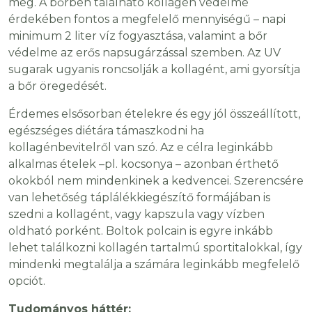
meg. A bőrben található kollagén védelme
érdekében fontos a megfelelő mennyiségű – napi
minimum 2 liter víz fogyasztása, valamint a bőr
védelme az erős napsugárzással szemben. Az UV
sugarak ugyanis roncsolják a kollagént, ami gyorsítja
a bőr öregedését.
Érdemes elsősorban ételekre és egy jól összeállított,
egészséges diétára támaszkodni ha
kollagénbevitelről van szó. Az e célra leginkább
alkalmas ételek –pl. kocsonya – azonban érthető
okokból nem mindenkinek a kedvencei. Szerencsére
van lehetőség táplálékkiegészítő formájában is
szedni a kollagént, vagy kapszula vagy vízben
oldható porként. Boltok polcain is egyre inkább
lehet találkozni kollagén tartalmú sportitalokkal, így
mindenki megtalálja a számára leginkább megfelelő
opciót.
Tudományos háttér: