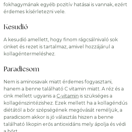
fokhagymának egyéb pozitív hatásai is vannak, ezért
érdemes kísérletezni vele.
Kesudió
A kesudió amellett, hogy finom rágcsálnivaló sok
cinket és rezet is tartalmaz, amivel hozzájárul a
kollagéntermeléshez.
Paradicsom
Nem is aminosavak miatt érdemes fogyasztani,
hanem a benne található C vitamin miatt. A réz és a
cink mellett ugyanis a
C-vitamin
is szükséges a
kollagénszintézishez. Ezek mellett ha a kollagéndús
diétától a bőr szépségének megóvását reméljük, a
paradicsom akkor is jó választás hiszen a benne
található likopin erős antioxidáns mely ápolja és védi
a bőrt.