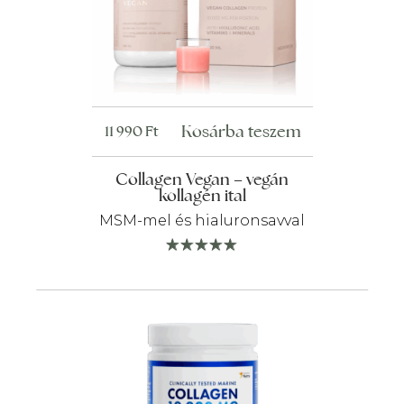
Kosárba teszem
11 990
Ft
Collagen Vegan – vegán
kollagén ital
MSM-mel és hialuronsavval