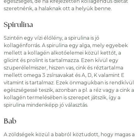
egészséges, de ha kifejezetten kollagéndús diétát
szeretnénk, a halaknak ott a helyük benne.
Spirulina
Szintén egy vízi élőlény, a spirulina is jó
kollagénforrás. A spirulina egy alga, mely egyebek
mellett a kollagén alkotóelemei közül kettőt, a
glicint és prolint is tartalmazza. Ezen kívül egy
szuperélelmiszer, hiszen vas, cink és réztartalma
mellett omega 3 zsírsavakat és A, D, K valamint E
vitamint is tartalmaz. Ezek önmagukban is rendkívül
egészségessé teszik, azonban a pl. a réz vagy a cink a
kollagén termelésében is szerepet játszik, így a
spirulina mindenképp jó választás.
Bab
A zöldségek közül a babról köztudott, hogy magas a