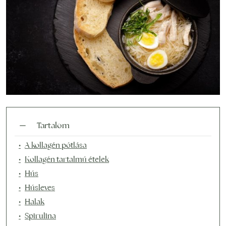
Tartalom
A kollagén pótlása
Kollagén tartalmú ételek
Hús
Húsleves
Halak
Spirulina