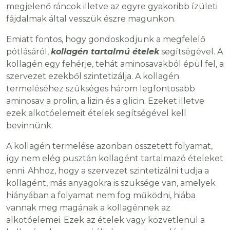
megjelenő ráncok illetve az egyre gyakoribb ízületi
fájdalmak által vesszük észre magunkon.
Emiatt fontos, hogy gondoskodjunk a megfelelő
pótlásáról,
kollagén tartalmú ételek
segítségével. A
kollagén egy fehérje, tehát aminosavakból épül fel, a
szervezet ezekből szintetizálja. A kollagén
termeléséhez szükséges három legfontosabb
aminosav a prolin, a lizin és a glicin. Ezeket illetve
ezek alkotóelemeit ételek segítségével kell
bevinnünk.
A kollagén termelése azonban összetett folyamat,
így nem elég pusztán kollagént tartalmazó ételeket
enni. Ahhoz, hogy a szervezet szintetizálni tudja a
kollagént, más anyagokra is szüksége van, amelyek
hiányában a folyamat nem fog működni, hiába
vannak meg magának a kollagénnek az
alkotóelemei. Ezek az ételek vagy közvetlenül a