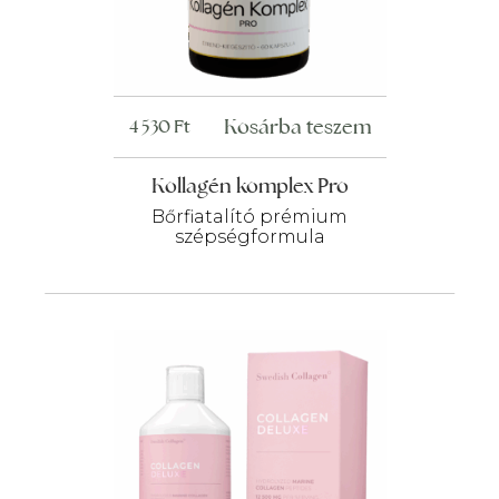
Kosárba teszem
4 530
Ft
Kollagén komplex Pro
Bőrfiatalító prémium
szépségformula