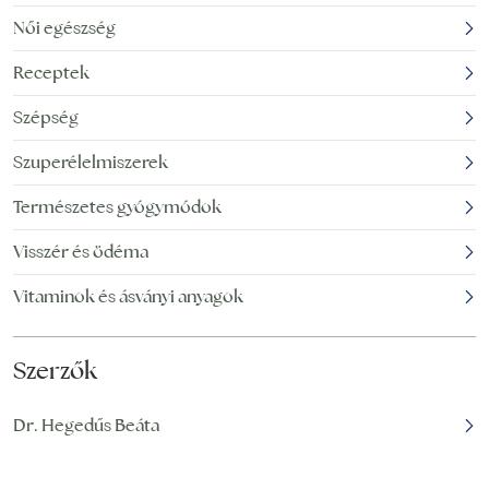
még sok lehetőség
Van néhány nagyszerű,
Női egészség
létezik azok számára,
természetes módszer
Receptek
akik inkább elkerülnék
ennek érdekében, de
az orvosi eljárásokat,
számos mítosz is
Szépség
körülveszi a
kollagénpótlást A
Szuperélelmiszerek
szépség
Természetes gyógymódok
Visszér és ödéma
Vitaminok és ásványi anyagok
Szerzők
Dr. Hegedűs Beáta