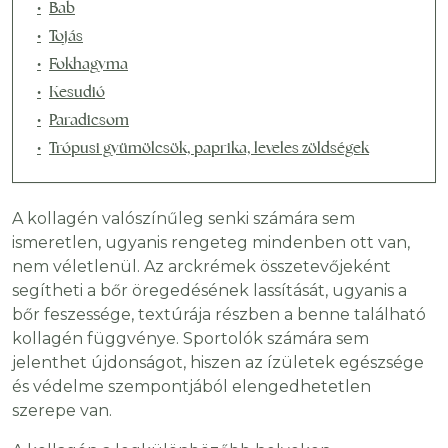
Bab
Tojás
Fokhagyma
Kesudió
Paradicsom
Trópusi gyümölcsök, paprika, leveles zöldségek
A kollagén valószínűleg senki számára sem
ismeretlen, ugyanis rengeteg mindenben ott van,
nem véletlenül. Az arckrémek összetevőjeként
segítheti a bőr öregedésének lassítását, ugyanis a
bőr feszessége, textúrája részben a benne található
kollagén függvénye. Sportolók számára sem
jelenthet újdonságot, hiszen az ízületek egészsége
és védelme szempontjából elengedhetetlen
szerepe van.