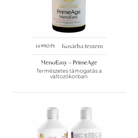
Kosárba teszem
14 990
Ft
MenoEasy – PrimeAge
Természetes támogatás a
változókorban