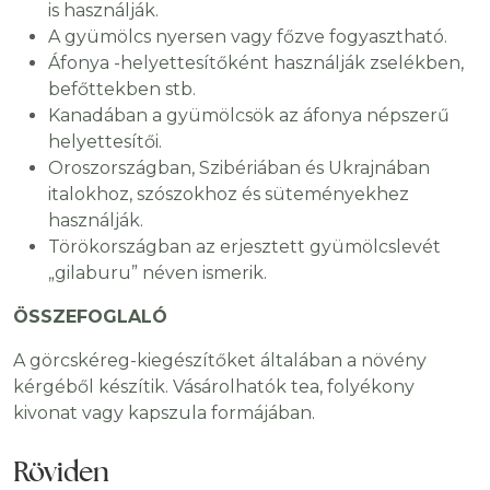
is használják.
A gyümölcs nyersen vagy főzve fogyasztható.
Áfonya -helyettesítőként használják zselékben,
befőttekben stb.
Kanadában a gyümölcsök az áfonya népszerű
helyettesítői.
Oroszországban, Szibériában és Ukrajnában
italokhoz, szószokhoz és süteményekhez
használják.
Törökországban az erjesztett gyümölcslevét
„gilaburu” néven ismerik.
ÖSSZEFOGLALÓ
A görcskéreg-kiegészítőket általában a növény
kérgéből készítik. Vásárolhatók tea, folyékony
kivonat vagy kapszula formájában.
Röviden