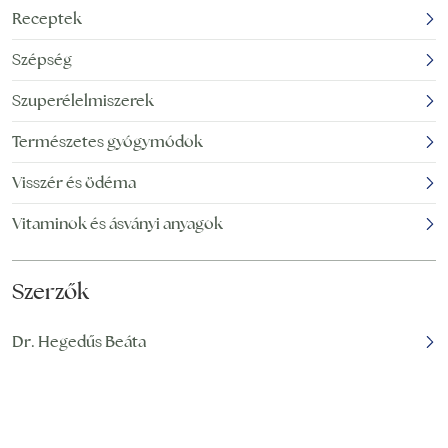
Receptek
huzamosabb ideig tartó
hónapban megérik egy
alhasi görcsöket. Jó hír
petesejt, és a
Szépség
petevezetéken át a méh
Szuperélelmiszerek
Természetes gyógymódok
Visszér és ödéma
Vitaminok és ásványi anyagok
Szerzők
Dr. Hegedűs Beáta