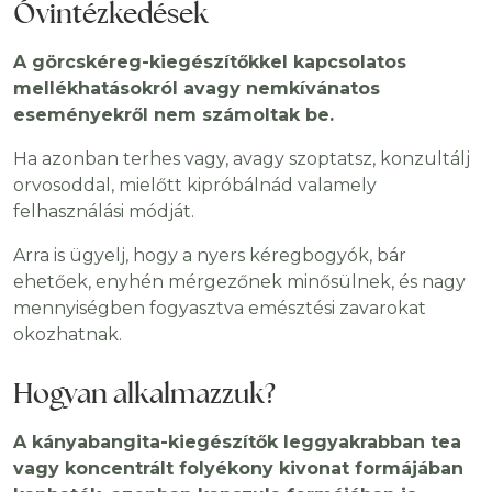
Óvintézkedések
A görcskéreg-kiegészítőkkel kapcsolatos
mellékhatásokról avagy nemkívánatos
eseményekről nem számoltak be.
Ha azonban terhes vagy, avagy szoptatsz, konzultálj
orvosoddal, mielőtt kipróbálnád valamely
felhasználási módját.
Arra is ügyelj, hogy a nyers kéregbogyók, bár
ehetőek, enyhén mérgezőnek minősülnek, és nagy
mennyiségben fogyasztva emésztési zavarokat
okozhatnak.
Hogyan alkalmazzuk?
A kányabangita-kiegészítők leggyakrabban tea
vagy koncentrált folyékony kivonat formájában