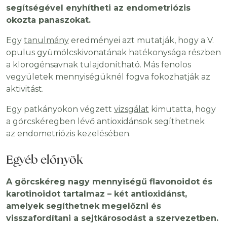
segítségével enyhítheti az endometriózis
okozta panaszokat.
Egy
tanulmány
eredményei azt mutatják, hogy a V.
opulus gyümölcskivonatának hatékonysága részben
a klorogénsavnak tulajdonítható. Más fenolos
vegyületek mennyiségüknél fogva fokozhatják az
aktivitást.
Egy patkányokon végzett
vizsgálat
kimutatta, hogy
a görcskéregben lévő antioxidánsok segíthetnek
az endometriózis kezelésében.
Egyéb előnyök
A görcskéreg nagy mennyiségű flavonoidot és
karotinoidot tartalmaz – két antioxidánst,
amelyek segíthetnek megelőzni és
visszafordítani a sejtkárosodást a szervezetben.