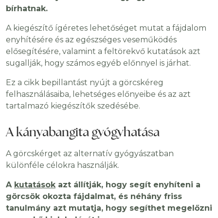
bírhatnak.
A kiegészítő ígéretes lehetőséget mutat a fájdalom
enyhítésére és az egészséges veseműködés
elősegítésére, valamint a feltörekvő kutatások azt
sugallják, hogy számos egyéb előnnyel is járhat.
Ez a cikk bepillantást nyújt a görcskéreg
felhasználásaiba, lehetséges előnyeibe és az azt
tartalmazó kiegészítők szedésébe.
A kányabangita gyógyhatása
A görcskérget az alternatív gyógyászatban
különféle célokra használják.
A
kutatások
azt állítják, hogy segít enyhíteni a
görcsök okozta fájdalmat, és néhány friss
tanulmány azt mutatja, hogy segíthet megelőzni