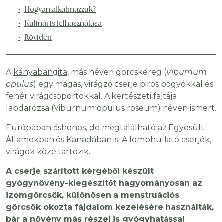
Hogyan alkalmazzuk?
Kulináris felhasználása
Röviden
A
kányabangita
, más néven görcskéreg (
Viburnum
opulus
) egy magas, virágzó cserje piros bogyókkal és
fehér virágcsoportokkal. A kertészeti fajtája
labdarózsa (Viburnum opulus roseum) néven ismert.
Európában őshonos, de megtalálható az Egyesült
Államokban és Kanadában is. A lombhullató cserjék,
virágok közé tartozik.
A cserje szárított kérgéből készült
gyógynövény-kiegészítőt hagyományosan az
izomgörcsök, különösen a menstruációs
görcsök okozta fájdalom kezelésére használták,
bár a növény más részei is gyógyhatással