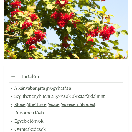
Tartalom
A kányabangita gyógyhatása
Segíthet enyhíteni a görcsök okozta fájdalmat
Elősegítheti az egészséges veseműködést
Endometriózis
Egyéb előnyök
Óvintézkedések