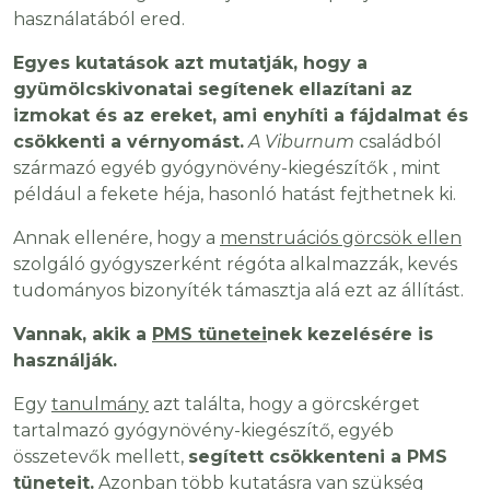
használatából ered.
Egyes kutatások azt mutatják, hogy a
gyümölcskivonatai segítenek ellazítani az
izmokat és az ereket, ami enyhíti a fájdalmat és
csökkenti a vérnyomást.
A Viburnum
családból
származó egyéb gyógynövény-kiegészítők , mint
például a fekete héja, hasonló hatást fejthetnek ki.
Annak ellenére, hogy a
menstruációs görcsök ellen
szolgáló gyógyszerként régóta alkalmazzák, kevés
tudományos bizonyíték támasztja alá ezt az állítást.
Vannak, akik a
PMS tünetei
nek kezelésére is
használják.
Egy
tanulmány
azt találta, hogy a görcskérget
tartalmazó gyógynövény-kiegészítő, egyéb
összetevők mellett,
segített csökkenteni a PMS
tüneteit.
Azonban több kutatásra van szükség