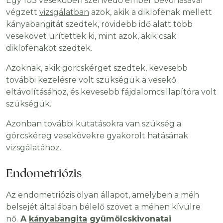
Egy 103 vesekőben szenvedő ember bevonásával
végzett
vizsgálatban
azok, akik a diklofenak mellett
kányabangitát szedtek, rövidebb idő alatt több
vesekövet ürítettek ki, mint azok, akik csak
diklofenakot szedtek.
Azoknak, akik görcskérget szedtek, kevesebb
további kezelésre volt szükségük a vesekő
eltávolításához, és kevesebb fájdalomcsillapítóra volt
szükségük.
Azonban további kutatásokra van szükség a
görcskéreg vesekövekre gyakorolt ​​​​hatásának
vizsgálatához.
Endometriózis
Az endometriózis olyan állapot, amelyben a méh
belsejét általában bélelő szövet a méhen kívülre
nő.
A
kányabangita
gyümölcskivonatai