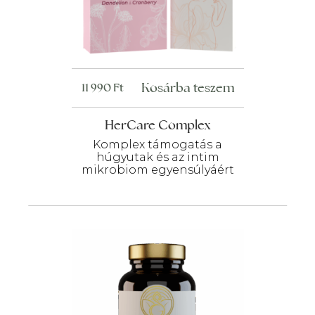
Kosárba teszem
11 990
Ft
HerCare Complex
Komplex támogatás a
húgyutak és az intim
mikrobiom egyensúlyáért