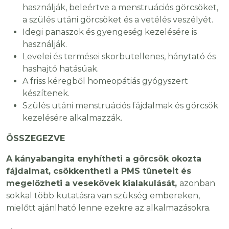
használják, beleértve a menstruációs görcsöket,
a szülés utáni görcsöket és a vetélés veszélyét.
Idegi panaszok és gyengeség kezelésére is
használják.
Levelei és termései skorbutellenes, hánytató és
hashajtó hatásúak.
A friss kéregből homeopátiás gyógyszert
készítenek.
Szülés utáni menstruációs fájdalmak és görcsök
kezelésére alkalmazzák.
ÖSSZEGEZVE
A kányabangita enyhítheti a görcsök okozta
fájdalmat, csökkentheti a PMS tüneteit és
megelőzheti a vesekövek kialakulását,
azonban
sokkal több kutatásra van szükség embereken,
mielőtt ajánlható lenne ezekre az alkalmazásokra.