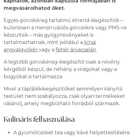
kaphatók, azonban kapszula formájában is
megvásárolhatod őket.
Egyes görcskéreg tartalmú étrend-kiegészítők –
különösen a menstruációs görcsökre vagy PMS-re
készültek – más gyógynövényeket is
tartalmazhatnak, mint például a
kínai
angyalgyökér
vagy a
fehér árvacsalán
.
A legtöbb görcskéreg-kiegészítő csak a növény
kérgéből készül, de néhány a virágokat vagy a
bogyókat is tartalmazza.
Mivel a táplálékkiegészítőket semmilyen irányító
testület nem szabályozza, csak olyan termékeket
vásárolj, amely megbízható forrásból származik.
Kulináris felhasználása
A gyümölcsöket tea vagy kávé helyettesítésére