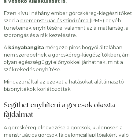
a vesekő kialakulását is.
Ezen kívül néhány ember görcskéreg-kiegészítőket
szed a
premenstruációs szindróma
(PMS) egyéb
tüneteinek enyhítésére, valamint az álmatlanság, a
szorongás és a rák kezelésére.
A
kányabangita
mérgező piros bogyói általában
nem szerepelnek a görcskéreg-kiegészítőkben, ám
olyan egészségügyi előnyökkel járhatnak, mint a
székrekedés enyhítése.
Mindazonáltal az ezeket a hatásokat alátámasztó
bizonyítékok korlátozottak.
Segíthet enyhíteni a görcsök okozta
fájdalmat
A görcskéreg elnevezése a görcsök, különösen a
menstruációs görcsök fájdalomcsillapítójaként való