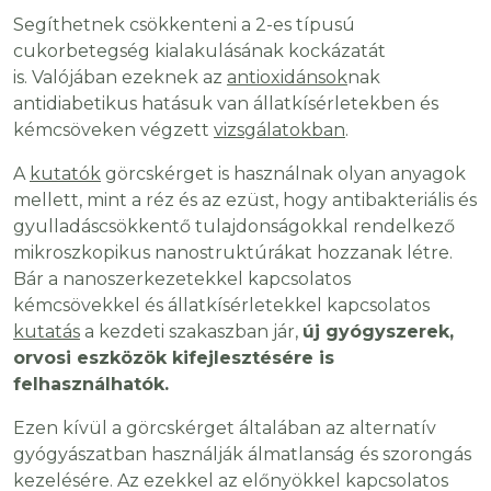
Segíthetnek csökkenteni a 2-es típusú
cukorbetegség kialakulásának kockázatát
is. Valójában ezeknek az
antioxidánsok
nak
antidiabetikus hatásuk van állatkísérletekben és
kémcsöveken végzett
vizsgálatokban
.
A
kutatók
görcskérget is használnak olyan anyagok
mellett, mint a réz és az ezüst, hogy antibakteriális és
gyulladáscsökkentő tulajdonságokkal rendelkező
mikroszkopikus nanostruktúrákat hozzanak létre.
Bár a nanoszerkezetekkel kapcsolatos
kémcsövekkel és állatkísérletekkel kapcsolatos
kutatás
a kezdeti szakaszban jár,
új gyógyszerek,
orvosi eszközök kifejlesztésére is
felhasználhatók.
Ezen kívül a görcskérget általában az alternatív
gyógyászatban használják álmatlanság és szorongás
kezelésére. Az ezekkel az előnyökkel kapcsolatos