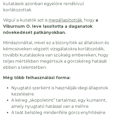
kutatások azonban egyelőre rendkívül
korlátozottak.
Végül a kutatók azt is
megállapították
, hogy
a
Viburnum O. leve lassította a daganatok
növekedését patkányokban.
Mindazonáltal, mivel ez a bizonyíték az állatokon és
kémcsöveken végzett vizsgálatokra korlátozódik,
további kutatásokra van szükség embereken, hogy
teljes mértékben megértsük a görcskéreg hatását
ebben a tekintetben.
Még több felhasználási forma:
Nyugtató szerként is használják idegi állapotok
kezelésére.
A kéreg „skopoletint” tartalmaz, egy kumarint,
amely nyugtató hatással van a méhre.
A teát belsőleg mindenféle görcs enyhítésére