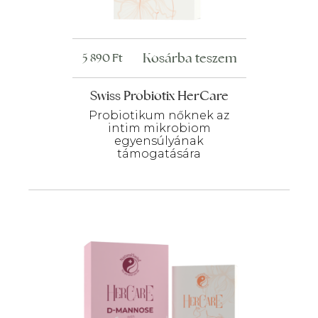
Kosárba teszem
5 890
Ft
Swiss Probiotix HerCare
Probiotikum nőknek az
intim mikrobiom
egyensúlyának
támogatására