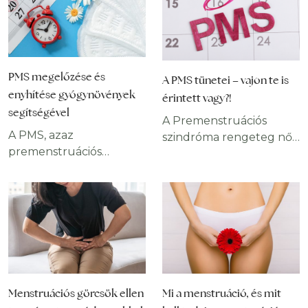
PMS megelőzése és
A PMS tünetei – vajon te is
enyhítése gyógynövények
érintett vagy?!
segítségével
A Premenstruációs
A PMS, azaz
szindróma rengeteg nő
premenstruációs
életét nehezíti meg.
szindróma egy
Diagnosztizálása nem
tünetegyüttes, amely a
egyszerű, mivel a
ciklus menstruációt
legtöbb esetben a
megelőző szakaszában
panaszok közül
lép fel, és nagyon sok nő
néhányat meg kell
életét megnehezíti.
tapasztalni, mielőtt az
Hangulatingadozások,
orvosok felállíthatnák a
súlygyarapodás,
diagnózist. Cikkünkben a
Menstruációs görcsök ellen
Mi a menstruáció, és mit
vizesedés, bőrproblémák
következő pontokat