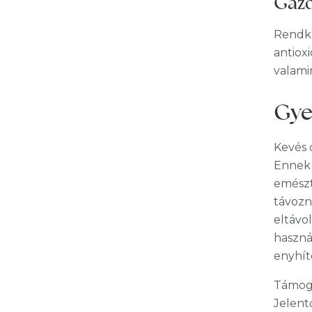
Gazd
Rendkí
antiox
valami
Gye
Kevés 
Ennek 
emészt
távozn
eltávo
használ
enyhít
Támoga
Jelent