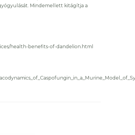
yógyulását. Mindemellett kitágítja a
ices/health-benefits-of-dandelion.html
acodynamics_of_Caspofungin_in_a_Murine_Model_of_Sys