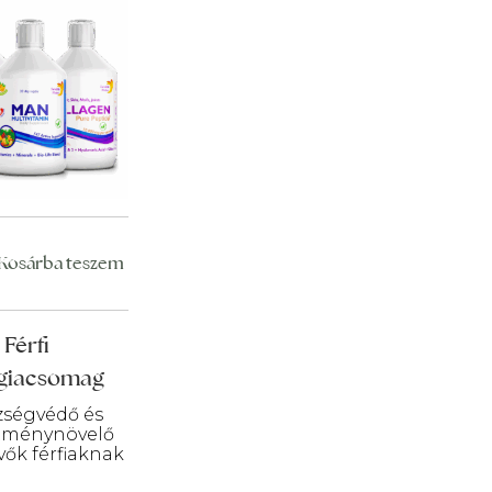
Kosárba teszem
Férfi
giacsomag
zségvédő és
ítménynövelő
vők férfiaknak