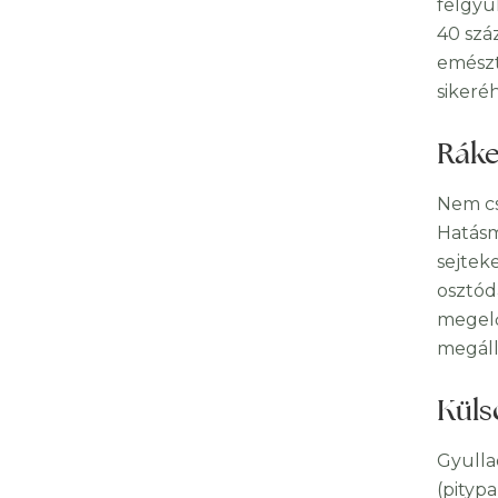
felgyü
40 szá
emészt
sikeré
Ráke
Nem cs
Hatásm
sejteke
osztód
megelő
megáll
Küls
Gyulla
(pityp