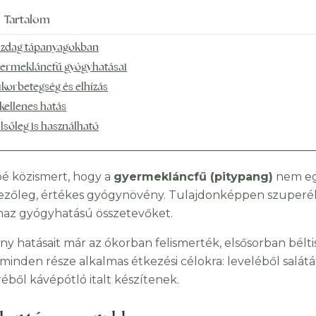
Tartalom
zdag tápanyagokban
ermekláncfű gyógyhatásai
korbetegség és elhízás
kellenes hatás
lsőleg is használható
é közismert, hogy a
gyermekláncfű
(pitypang)
nem eg
ezőleg, értékes gyógynövény. Tulajdonképpen szuperé
maz gyógyhatású összetevőket.
ny hatásait már az ókorban felismerték, elsősorban béltis
minden része alkalmas étkezési célokra: leveléből salátát,
éből kávépótló italt készítenek.