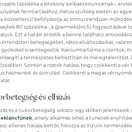
tosabb tápláléka a jótékony bélbaktériumoknak–, ennek 
úlyának fenntartásához, illetve szükség esetén az egyensú
ta közvetlenül befolyásolja az immunrendszer működésé
ejtek 80 százaléka–, a
gyermekláncfű
fogyasztásával te
atjuk. Ezt a hatást erősítik a benne található antioxidán
és érrendszeri betegségeket, rákos elváltozásokat, valami
 gyököket is semlegesítik. Kalciumtartalma a csontok, m
i elősegíti a természetes béltisztítást és méregteleníté
zésében. Szintén a rostok hatása, hogy csökkenti a vér k
us hasmenést és szorulást. Csökkenti a magas vérnyomás
atát.
rbetegség és elhízás
ízás és a cukorbetegség sokszor egy időben jelentkezik,
ekláncfűnek
, amely alkalmas lehet a tünetek enyhítésé
sz-ellenes hatása kettős: fokozza az inzulin termelődését