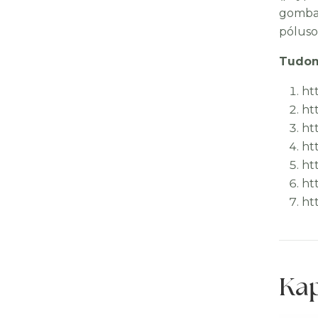
gombae
póluso
Tudom
ht
ht
ht
ht
ht
ht
ht
Ka