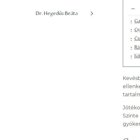
Dr. Hegedűs Beáta
Ga
Gy
Cu
Rá
Kü
Kevésb
ellenk
tartal
Jótéko
Szinte 
gyöker