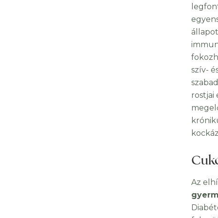
legfon
egyens
állapo
immuns
fokozh
szív- 
szabad
rostja
megelő
krónik
kockáz
Cuko
Az elh
gyerm
Diabéte