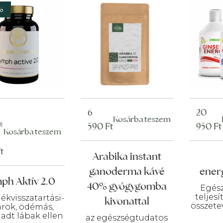
%
nal
ent
6
20
Kosárba teszem
t
e
e
590
Ft
950
Ft
Kosárba teszem
t
Arabika instant
t.
t.
ganoderma kávé
ener
ph Aktív 2.0
40% gyógygomba
Egés
teljes
ékvisszatartási-
kivonattal
összete
arok, ödémás,
adt lábak ellen
az egészségtudatos