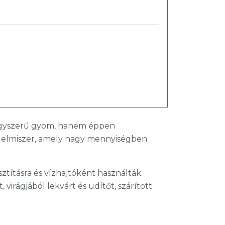
yszerű gyom, hanem éppen
lelmiszer, amely nagy mennyiségben
ztításra és vízhajtóként használták.
 virágjából lekvárt és üdítőt, szárított