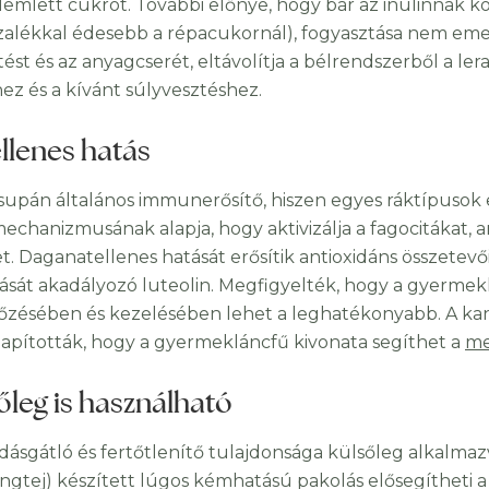
lemlett cukrot. További előnye, hogy bár az inulinnak 
zalékkal édesebb a répacukornál), fogyasztása nem emel
ést és az anyagcserét, eltávolítja a bélrendszerből a ler
hez és a kívánt súlyvesztéshez.
llenes hatás
upán általános immunerősítő, hiszen egyes ráktípusok e
echanizmusának alapja, hogy aktivizálja a fagocitákat, 
t. Daganatellenes hatását erősítik antioxidáns összetevői
ását akadályozó luteolin. Megfigyelték, hogy a gyermekl
zésében és kezelésében lehet a leghatékonyabb. A kana
apították, hogy a gyermekláncfű kivonata segíthet a
me
őleg is használható
dásgátló és fertőtlenítő tulajdonsága külsőleg alkalma
angtej) készített lúgos kémhatású pakolás elősegítheti a 