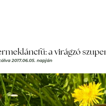
rmekláncfű: a virágzó szupe
kálva 2017.06.05. napján