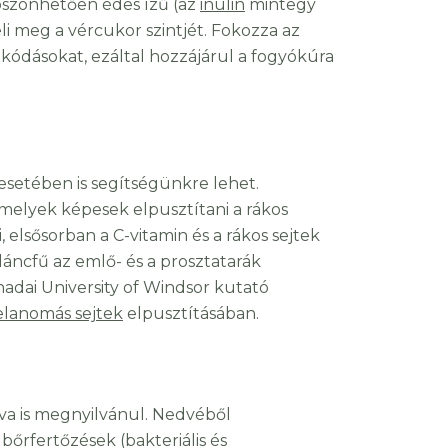
köszönhetően édes ízű (az
inulin
mintegy
i meg a vércukor szintjét. Fokozza az
akódásokat, ezáltal hozzájárul a fogyókúra
setében is segítségünkre lehet.
amelyek képesek elpusztítani a rákos
, elsősorban a C-vitamin és a rákos sejtek
áncfű az emlő- és a prosztatarák
dai University of Windsor kutató
lanomás sejtek
elpusztításában.
zva is megnyilvánul. Nedvéből
bőrfertőzések (bakteriális és