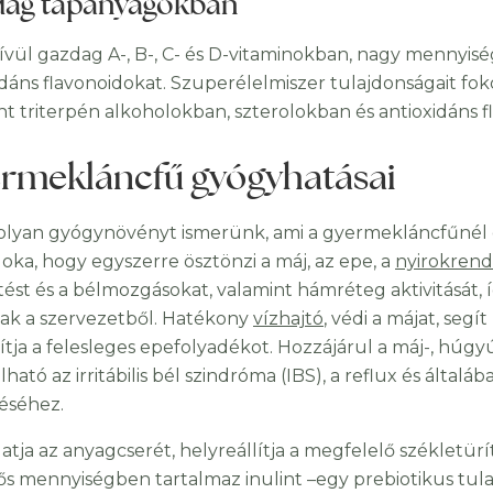
ag tápanyagokban
vül gazdag A-, B-, C- és D-vitaminokban, nagy mennyisé
idáns flavonoidokat. Szuperélelmiszer tulajdonságait fo
nt triterpén alkoholokban, szterolokban és antioxidáns 
rmekláncfű gyógyhatásai
olyan gyógynövényt ismerünk, ami a gyermekláncfűnél 
oka, hogy egyszerre ösztönzi a máj, az epe, a
nyirokrend
ést és a bélmozgásokat, valamint hámréteg aktivitásá
ak a szervezetből. Hatékony
vízhajtó
, védi a májat, seg
lítja a felesleges epefolyadékot. Hozzájárul a máj-, húgy
ható az irritábilis bél szindróma (IBS), a reflux és álta
éséhez.
tja az anyagcserét, helyreállítja a megfelelő székletürí
ős mennyiségben tartalmaz inulint –egy prebiotikus tula