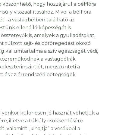
köszönhető, hogy hozzájárul a bélflóra
ly visszaállításához. Mivel a bélflóra
t –a vastagbélben található az
stünk ellenálló képességét is
s összetevők is, amelyek a gyulladásokat,
nt túlzott sejt- és bőröregedést okozó
íg káliumtartalma a szív egészségét védi,
st, közreműködnek a vastagbélrák
oleszterinszintjét, megszünteti a
t és az érrendszeri betegségek
 ilyenkor különösen jó hasznát vehetjük a
re, illetve a túlsúly csökkentésére.
, valamint „kihajtja” a vesékből a