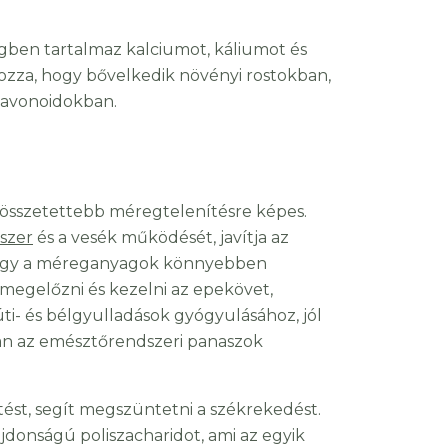
gben tartalmaz kalciumot, káliumot és
kozza, hogy bővelkedik növényi rostokban,
flavonoidokban.
összetettebb méregtelenítésre képes.
szer
és a vesék működését, javítja az
t, így a méreganyagok könnyebben
ít megelőzni és kezelni az epekövet,
úti- és bélgyulladások gyógyulásához, jól
lában az emésztőrendszeri panaszok
tést, segít megszüntetni a székrekedést.
jdonságú poliszacharidot, ami az egyik