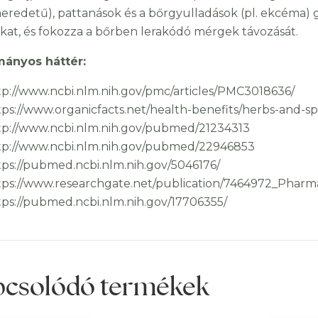
redetű), pattanások és a bőrgyulladások (pl. ekcéma) g
kat, és fokozza a bőrben lerakódó mérgek távozását.
ányos háttér:
tp://www.ncbi.nlm.nih.gov/pmc/articles/PMC3018636/
tps://www.organicfacts.net/health-benefits/herbs-and-sp
tp://www.ncbi.nlm.nih.gov/pubmed/21234313
tp://www.ncbi.nlm.nih.gov/pubmed/22946853
tps://pubmed.ncbi.nlm.nih.gov/5046176/
tps://www.researchgate.net/publication/7464972_Pharm
tps://pubmed.ncbi.nlm.nih.gov/17706355/
pcsolódó termékek