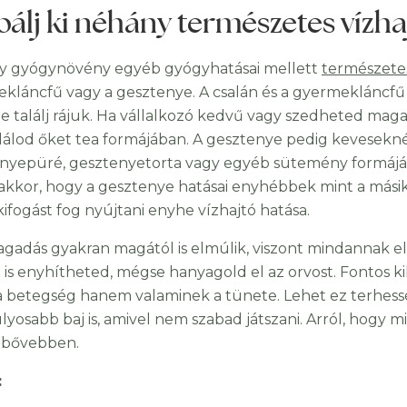
bálj ki néhány természetes vízha
 gyógynövény egyéb gyógyhatásai mellett
természetes
kláncfű vagy a gesztenye. A csalán és a gyermekláncfű
e találj rájuk. Ha vállalkozó kedvű vagy szedheted magadt
álod őket tea formájában. A gesztenye pedig kevesekné
nyepüré, gesztenyetorta vagy egyéb sütemény formájába
kkor, hogy a gesztenye hatásai enyhébbek mint a mási
kifogást fog nyújtani enyhe vízhajtó hatása.
agadás gyakran magától is elmúlik, viszont mindannak el
 is enyhítheted, mégse hanyagold el az orvost. Fontos k
 betegség hanem valaminek a tünete. Lehet ez terhesség
lyosabb baj is, amivel nem szabad játszani. Arról, hogy m
 bővebben.
: