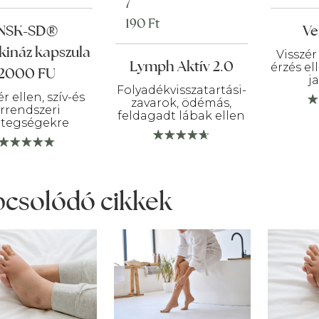
7
was:
is:
190
Ft
8
7
NSK-SD®
Ve
990 Ft.
190 Ft.
kináz kapszula
Visszér
Lymph Aktív 2.0
érzés el
2000 FU
j
Folyadékvisszatartási-
ér ellen, szív-és
zavarok, ödémás,
rrendszeri
feldagadt lábak ellen
tegségekre
csolódó cikkek