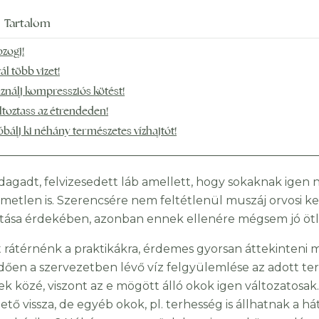
Tartalom
zogj!
ál több vizet!
ználj kompressziós kötést!
ltoztass az étrendeden!
óbálj ki néhány természetes vízhajtót!
agadt, felvizesedett láb amellett, hogy sokaknak igen 
metlen is. Szerencsére nem feltétlenül muszáj orvosi k
pítása érdekében, azonban ennek ellenére mégsem jó ötl
t rátérnénk a praktikákra, érdemes gyorsan áttekinteni mi
dően a szervezetben lévő víz felgyülemlése az adott terü
ek közé, viszont az e mögött álló okok igen változatosak
ető vissza, de egyéb okok, pl. terhesség is állhatnak a 