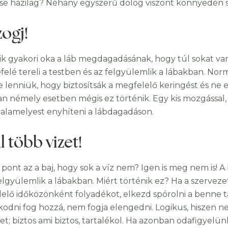
se házilag? Néhány egyszerű dolog viszont könnyedén s
ogj!
ik gyakori oka a láb megdagadásának, hogy túl sokat van
lefelé tereli a testben és az felgyülemlik a lábakban. N
e lenniük, hogy biztosítsák a megfelelő keringést és ne e
n némely esetben mégis ez történik. Egy kis mozgással, 
valamelyest enyhíteni a lábdagadáson.
l több vizet!
pont az a baj, hogy sok a víz nem? Igen is meg nem is! A b
felgyülemlik a lábakban. Miért történik ez? Ha a szerv
elő időközönként folyadékot, elkezd spórolni a benne t
kodni fog hozzá, nem fogja elengedni. Logikus, hiszen 
vizet; biztos ami biztos, tartalékol. Ha azonban odafigye