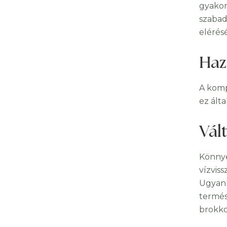
gyakor
szabad
elérés
Haz
A komp
ez ált
Vál
Könnye
vízvis
Ugyaníg
termés
brokko