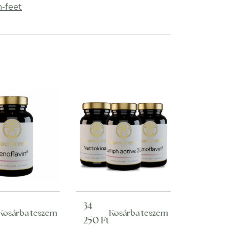
n-feet
34
Kosárba teszem
Kosárba teszem
250
Ft