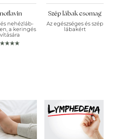
noflavin
Szép lábak csomag
 és nehézláb-
Az egészséges és szép
len, a keringés
lábakért
avítására