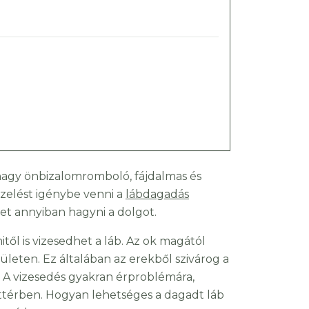
nagy önbizalomromboló, fájdalmas és
ezelést igénybe venni a
lábdagadás
et annyiban hagyni a dolgot.
től is vizesedhet a láb. Az ok magától
leten. Ez általában az erekből szivárog a
. A vizesedés gyakran érproblémára,
háttérben. Hogyan lehetséges a dagadt láb