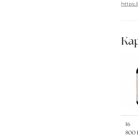
https:
Ka
16
800