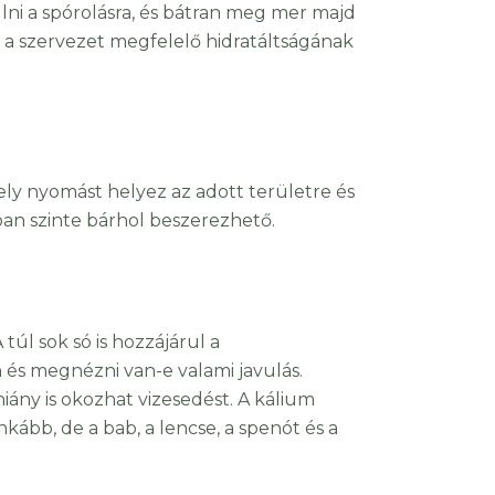
llni a spórolásra, és bátran meg mer majd
t a szervezet megfelelő hidratáltságának
ely nyomást helyez az adott területre és
kban szinte bárhol beszerezhető.
túl sok só is hozzájárul a
n és megnézni van-e valami javulás.
hiány is okozhat vizesedést. A kálium
ább, de a bab, a lencse, a spenót és a