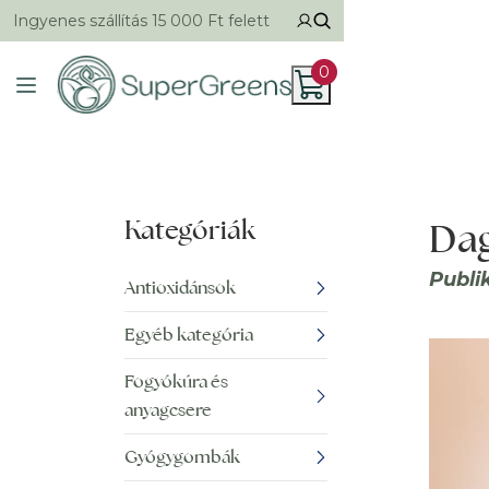
Ingyenes szállítás 15 000 Ft felett
0
Kategóriák
Dag
Publi
Antioxidánsok
Egyéb kategória
Fogyókúra és
anyagcsere
Gyógygombák