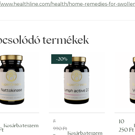
//www.healthline.com/health/home-remedies-for-swolle
pcsolódó termékek
-20%
Original
Current
8
10
Kosárba teszem
990
Ft
price
price
Ft
250
Ft
Kosárba teszem