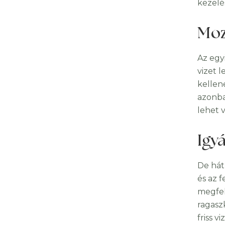
kezelé
Moz
Az egy
vizet 
kellen
azonba
lehet 
Igyá
De hát 
és az 
megfel
ragasz
friss 