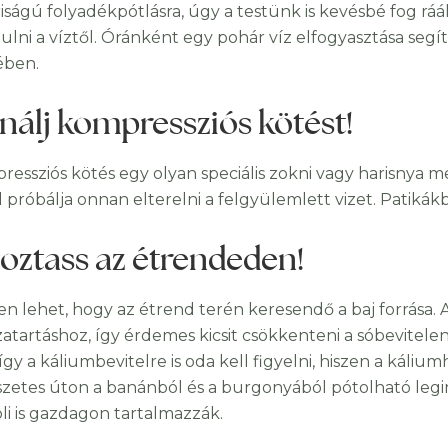
iságú folyadékpótlásra, úgy a testünk is kevésbé fog ráá
ulni a víztől. Óránként egy pohár víz elfogyasztása segí
ében.
nálj kompressziós kötést!
ressziós kötés egy olyan speciális zokni vagy harisnya m
al próbálja onnan elterelni a felgyülemlett vizet. Patiká
toztass az étrendeden!
n lehet, hogy az étrend terén keresendő a baj forrása. A 
szatartáshoz, így érdemes kicsit csökkenteni a sóbevitele
y a káliumbevitelre is oda kell figyelni, hiszen a kálium
zetes úton a banánból és a burgonyából pótolható legink
li is gazdagon tartalmazzák.