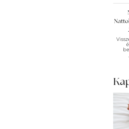
Natto
Vissz
é
be
Kap