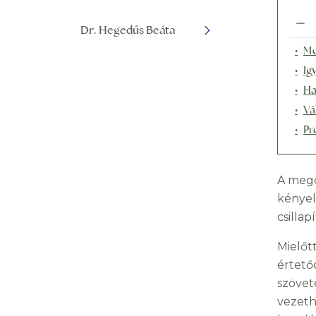
Dr. Hegedűs Beáta
Mo
Igy
Ha
Vá
Pr
A megd
kényel
csilla
Mielőt
értető
szövet
vezeth