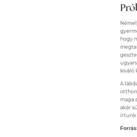
Pró
Némely
gyerme
hogy n
megtal
geszte
ugyana
kiváló 
A lábd
otthon
maga a
akár sú
írtunk
Forrás