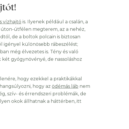
jtót!
 vízhajtó
is. Ilyenek például a csalán, a
 úton-útfélen megterem, az a nehéz,
ól, de a boltok polcain is biztosan
l igényel különösebb rábeszélést;
n még élvezetes is. Tény és való
k két gyógynövényé, de nassoláshoz
lenére, hogy ezekkel a praktikákkal
ihangsúlyozni, hogy az
ödémás láb
nem
, szív- és érrendszeri problémák, de
ilyen okok állhatnak a háttérben, itt