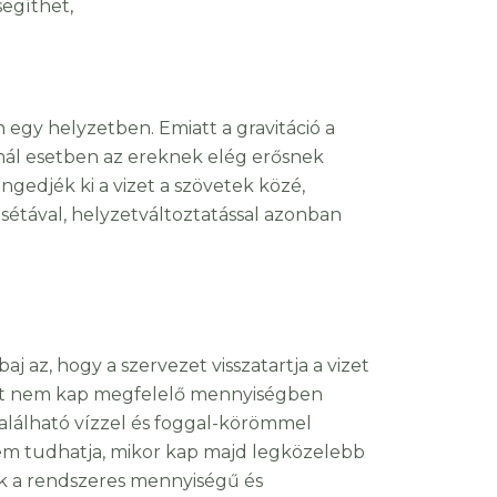
egíthet,
 egy helyzetben. Emiatt a gravitáció a
ormál esetben az ereknek elég erősnek
ngedjék ki a vizet a szövetek közé,
sétával, helyzetváltoztatással azonban
aj az, hogy a szervezet visszatartja a vizet
ezet nem kap megfelelő mennyiségben
alálható vízzel és foggal-körömmel
nem tudhatja, mikor kap majd legközelebb
lünk a rendszeres mennyiségű és