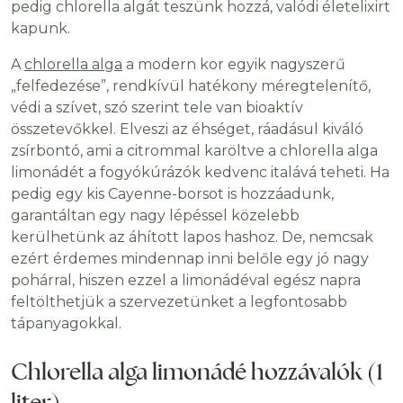
pedig chlorella algát teszünk hozzá, valódi életelixirt
kapunk.
A
chlorella alga
a modern kor egyik nagyszerű
„felfedezése”, rendkívül hatékony méregtelenítő,
védi a szívet, szó szerint tele van bioaktív
összetevőkkel. Elveszi az éhséget, ráadásul kiváló
zsírbontó, ami a citrommal karöltve a chlorella alga
limonádét a fogyókúrázók kedvenc italává teheti. Ha
pedig egy kis Cayenne-borsot is hozzáadunk,
garantáltan egy nagy lépéssel közelebb
kerülhetünk az áhított lapos hashoz. De, nemcsak
ezért érdemes mindennap inni belőle egy jó nagy
pohárral, hiszen ezzel a limonádéval egész napra
feltölthetjük a szervezetünket a legfontosabb
tápanyagokkal.
Chlorella alga limonádé hozzávalók (1
liter)