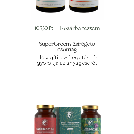
Kosárba teszem
10 730
Ft
SuperGreens Zsírégető
csomag
Elősegíti a zsírégetést és
gyorsítja az anyagcserét