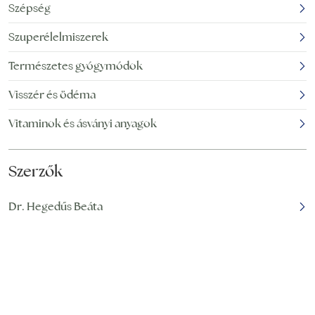
a kutatók érdeklődését
Szépség
is felkeltették, akik
Szuperélelmiszerek
számos
Természetes gyógymódok
Visszér és ödéma
Vitaminok és ásványi anyagok
Szerzők
Dr. Hegedűs Beáta