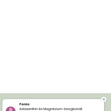
Panka
Iratkozz fel és spórolj!
Astaxanthin és Magnézium-biszglicinát