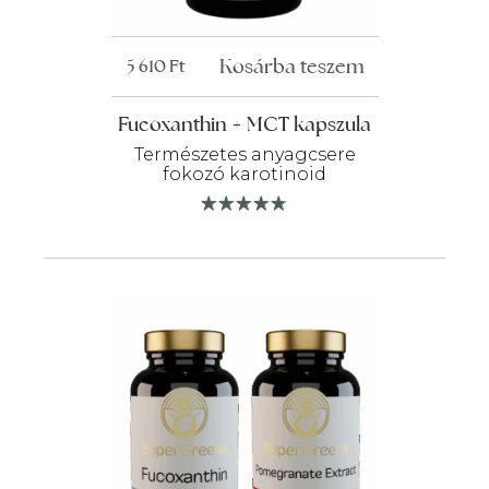
Kosárba teszem
5 610
Ft
Fucoxanthin + MCT kapszula
Természetes anyagcsere
fokozó karotinoid