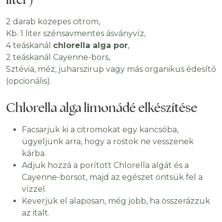
2 darab közepes citrom,
Kb. 1 liter szénsavmentes ásványvíz,
4 teáskanál
chlorella alga por
,
2 teáskanál Cayenne-bors,
Sztévia, méz, juharszirup vagy más organikus édesítő
(opcionális).
Chlorella alga limonádé elkészítése
Facsarjuk ki a citromokat egy kancsóba,
ügyeljünk arra, hogy a rostok ne vesszenek
kárba.
Adjuk hozzá a porított Chlorella algát és a
Cayenne-borsot, majd az egészet öntsük fel a
vízzel.
Keverjük el alaposan, még jobb, ha összerázzuk
az italt.