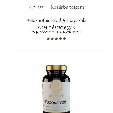
Kosárba teszem
6 790
Ft
Astaxanthin szoftgél kapszula
A természet egyik
legerősebb antioxidánsa