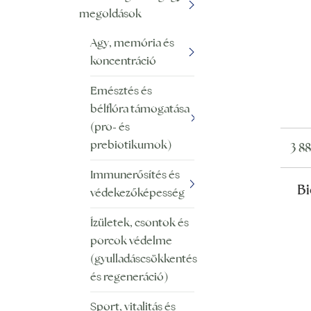
megoldások
Agy, memória és
koncentráció
Emésztés és
bélflóra támogatása
(pro- és
prebiotikumok)
3 8
Immunerősítés és
B
védekezőképesség
Ízületek, csontok és
porcok védelme
(gyulladáscsökkentés
és regeneráció)
Sport, vitalitás és