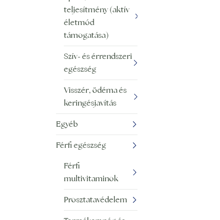
teljesítmény (aktív
életmód
támogatása)
Szív- és érrendszeri
egészség
Visszér, ödéma és
keringésjavítás
Egyéb
Férfi egészség
Férfi
multivitaminok
Prosztatavédelem