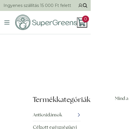
Ingyenes szállítás 15 000 Ft felett
0
Termékkategóriák
Mind a 
Antioxidánsok
Célzott egészségügyi