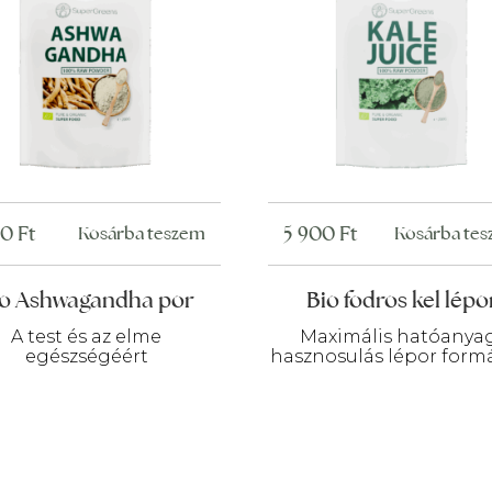
80
Ft
5 900
Ft
Kosárba teszem
Kosárba te
io Ashwagandha por
Bio fodros kel lépo
A test és az elme
Maximális hatóanya
egészségéért
hasznosulás lépor for