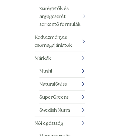
Zsírégetők és
anyagcserét
serkentő formulák
Kedvezményes
csomagajánlatok
Márkák
Mushi
NaturalSwiss
SuperGreens
Swedish Nutra
Női egészség
Menopauza és