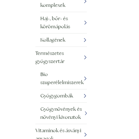
komplexek
Haj-, bőr- és
körömápolás
Kollagének
Természetes
gyógyszertár
Bio
szuperélelmiszerek
Gyógygombák
Gyógynövények és
növényi kivonatok
Vitaminok és ásványi
anyagok