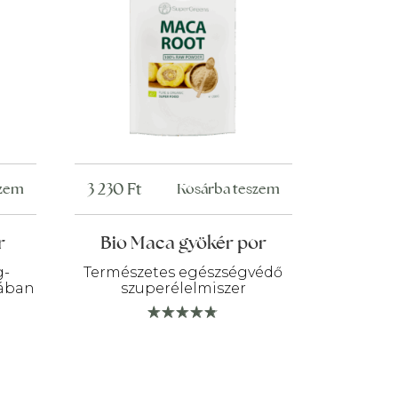
3 230
Ft
szem
Kosárba teszem
r
Bio Maca gyökér por
g-
Természetes egészségvédő
mában
szuperélelmiszer