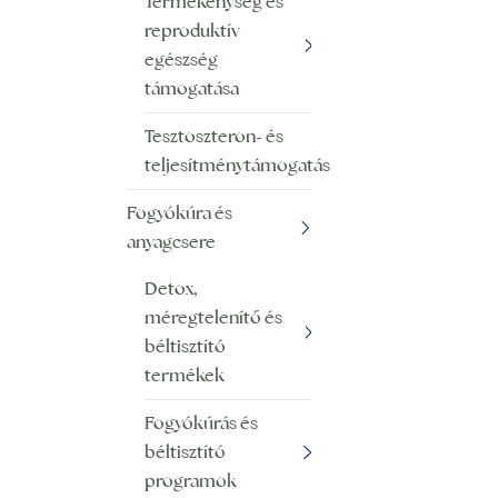
Termékenység és
reproduktív
egészség
támogatása
Tesztoszteron- és
teljesítménytámogatás
Fogyókúra és
anyagcsere
Detox,
méregtelenítő és
béltisztító
termékek
Fogyókúrás és
béltisztító
programok