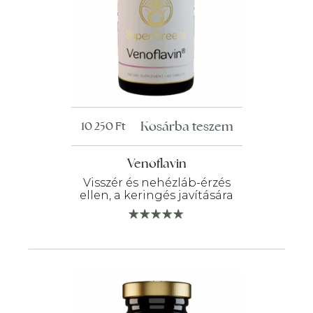
Kosárba teszem
10 250
Ft
Venoflavin
Visszér és nehézláb-érzés
ellen, a keringés javítására