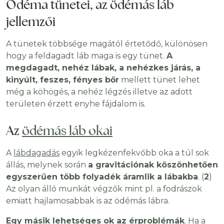
Ödéma tünetei, az ödémás láb
jellemzői
A tünetek többsége magától értetődő, különösen
hogy a feldagadt láb maga is egy tünet.
A
megdagadt, nehéz lábak, a nehézkes járás, a
kinyúlt, feszes, fényes bőr
mellett tünet lehet
még a köhögés, a nehéz légzés illetve az adott
területen érzett enyhe fájdalom is.
Az
ödémás láb okai
A
lábdagadás
egyik legkézenfekvőbb oka a túl sok
állás, melynek során
a gravitációnak köszönhetően
egyszerűen több folyadék áramlik a lábakba
. (
2
)
Az olyan álló munkát végzők mint pl. a fodrászok
emiatt hajlamosabbak is az ödémás lábra.
Egy másik lehetséges ok az érproblémák
. Ha a