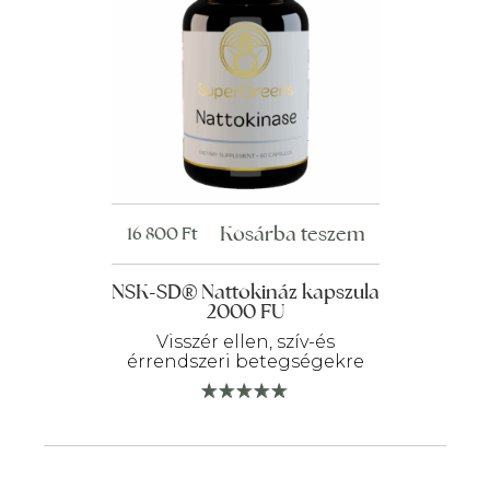
Kosárba teszem
16 800
Ft
NSK-SD® Nattokináz kapszula
2000 FU
Visszér ellen, szív-és
érrendszeri betegségekre