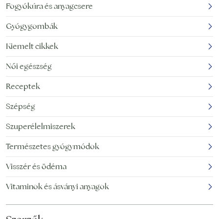
Fogyókúra és anyagcsere
általánosan A
dagad be a lábunk és
lábdagadás vagy más
mit tehetünk ellene.
Gyógygombák
néven ödéma
Ebben a cikkünkben a
(vizesedés) egy igen
lábdagadás okait
Kiemelt cikkek
gyakori probléma, amely
megkeserítheti az
Női egészség
ember életét, azonban a
Receptek
legtöbb esetben nem ad
okot
Szépség
Szuperélelmiszerek
Természetes gyógymódok
Visszér és ödéma
Vitaminok és ásványi anyagok