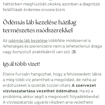
háttérben meghúzódó okokra, azonban a diagnózis
felállítását érdemes orvosra bízni.
Ödémás láb kezelése házilag
természetes módszerekkel
Az
ödémás láb kezelése
többféle módszerrel is
lehetséges és szerencsére nem is lehetetlenül drága
vagy bonyolult praktikákról van szó. (
3
)
Igyál több vizet!
Elsőre furcsán hangozhat, hogy a felvizesedett lábra
a még több víz jelentheti a megoldást, de néha az
erdőtüzeket is szokták tűzzel oltani.
A szervezet
vízvisszatartása vezethet ödémához.
Ha ez a
probléma, akkor segít a megnövelt folyadékbevitel.
A vízvisszatartás ugyanis részben arra vezethető