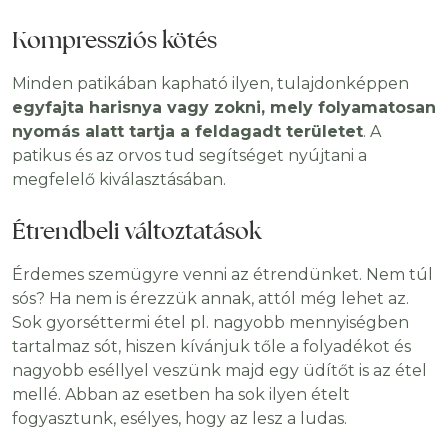
Kompressziós kötés
Minden patikában kapható ilyen, tulajdonképpen
egyfajta harisnya vagy zokni, mely folyamatosan
nyomás alatt tartja a feldagadt területet
. A
patikus és az orvos tud segítséget nyújtani a
megfelelő kiválasztásában.
Étrendbeli változtatások
Érdemes szemügyre venni az étrendünket. Nem túl
sós? Ha nem is érezzük annak, attól még lehet az.
Sok gyorséttermi étel pl. nagyobb mennyiségben
tartalmaz sót, hiszen kívánjuk tőle a folyadékot és
nagyobb eséllyel veszünk majd egy üdítőt is az étel
mellé. Abban az esetben ha sok ilyen ételt
fogyasztunk, esélyes, hogy az lesz a ludas.