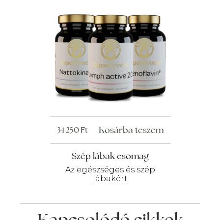
Kosárba teszem
34 250
Ft
Szép lábak csomag
Az egészséges és szép
lábakért
Kapcsolódó cikkek