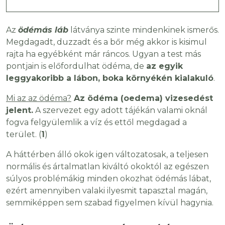
Az
ödémás láb
látványa szinte mindenkinek ismerős.
Megdagadt, duzzadt és a bőr még akkor is kisimul
rajta ha egyébként már ráncos. Ugyan a test más
pontjain is előfordulhat ödéma, de
az egyik
leggyakoribb a lábon, boka környékén kialakuló
.
Mi az az ödéma?
Az ödéma (oedema) vizesedést
jelent.
A szervezet egy adott tájékán valami oknál
fogva felgyülemlik a víz és ettől megdagad a
terület. (
1
)
A háttérben álló okok igen változatosak, a teljesen
normális és ártalmatlan kiváltó okoktól az egészen
súlyos problémákig minden okozhat ödémás lábat,
ezért amennyiben valaki ilyesmit tapasztal magán,
semmiképpen sem szabad figyelmen kívül hagynia.