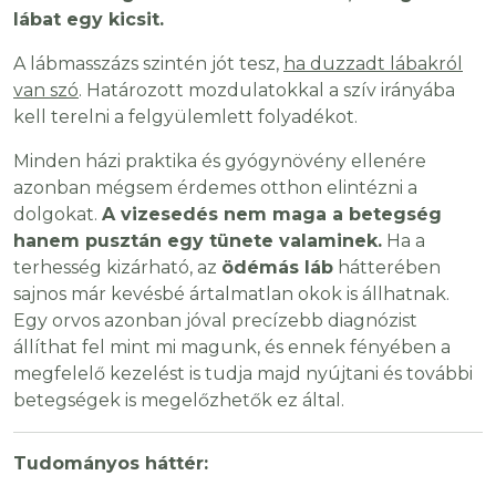
lábat egy kicsit.
A lábmasszázs szintén jót tesz,
ha duzzadt lábakról
van szó
. Határozott mozdulatokkal a szív irányába
kell terelni a felgyülemlett folyadékot.
Minden házi praktika és gyógynövény ellenére
azonban mégsem érdemes otthon elintézni a
dolgokat.
A vizesedés nem maga a betegség
hanem pusztán egy tünete valaminek.
Ha a
terhesség kizárható, az
ödémás láb
hátterében
sajnos már kevésbé ártalmatlan okok is állhatnak.
Egy orvos azonban jóval precízebb diagnózist
állíthat fel mint mi magunk, és ennek fényében a
megfelelő kezelést is tudja majd nyújtani és további
betegségek is megelőzhetők ez által.
Tudományos háttér: