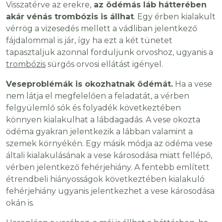
Visszatérve az erekre,
az ödémás láb hátterében
akár vénás trombózis is állhat
. Egy érben kialakult
vérrög a vizesedés mellett a vádliban jelentkező
fájdalommal is jár, így ha ezt a két tünetet
tapasztaljuk azonnal forduljunk orvoshoz, ugyanis a
trombózis
sürgős orvosi ellátást igényel.
Veseproblémák is okozhatnak ödémát.
Ha a vese
nem látja el megfelelően a feladatát, a vérben
felgyülemlő sók és folyadék következtében
könnyen kialakulhat a lábdagadás. A vese okozta
ödéma gyakran jelentkezik a lábban valamint a
szemek környékén. Egy másik módja az ödéma vese
általi kialakulásának a vese károsodása miatt fellépő,
vérben jelentkező fehérjehiány. A fentebb említett
étrendbeli hiányosságok következtében kialakuló
fehérjehiány ugyanis jelentkezhet a vese károsodása
okán is.