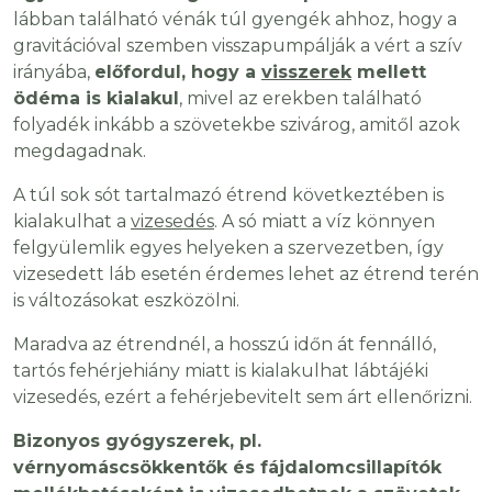
lábban található vénák túl gyengék ahhoz, hogy a
gravitációval szemben visszapumpálják a vért a szív
irányába,
előfordul, hogy a
visszerek
mellett
ödéma is kialakul
, mivel az erekben található
folyadék inkább a szövetekbe szivárog, amitől azok
megdagadnak.
A túl sok sót tartalmazó étrend következtében is
kialakulhat a
vizesedés
. A só miatt a víz könnyen
felgyülemlik egyes helyeken a szervezetben, így
vizesedett láb esetén érdemes lehet az étrend terén
is változásokat eszközölni.
Maradva az étrendnél, a hosszú időn át fennálló,
tartós fehérjehiány miatt is kialakulhat lábtájéki
vizesedés, ezért a fehérjebevitelt sem árt ellenőrizni.
Bizonyos gyógyszerek, pl.
vérnyomáscsökkentők és fájdalomcsillapítók