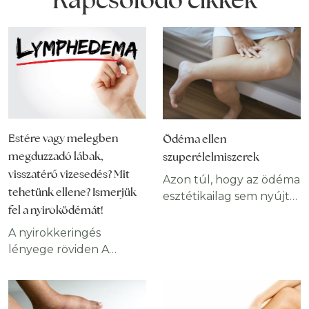
Estére vagy melegben
Ödéma ellen
megduzzadó lábak,
szuperélelmiszerek
visszatérő vizesedés? Mit
Azon túl, hogy az ödéma
tehetünk ellene? Ismerjük
esztétikailag sem nyújt
fel a nyiroködémát!
szép látványt, különféle
egészségügyi
A nyirokkeringés
problémákra hívhatja fel
lényege röviden A
a figyelmet. Persze, nem
nyiroködéma a
kell azonnal a
nyirokkeringés
legrosszabbra gondolni,
elégtelenségét jelző