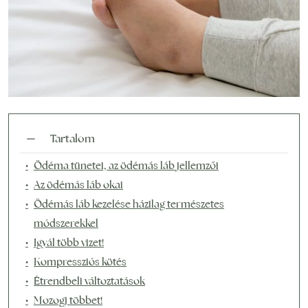
Tartalom
Ödéma tünetei, az ödémás láb jellemzői
Az ödémás láb okai
Ödémás láb kezelése házilag természetes
módszerekkel
Igyál több vizet!
Kompressziós kötés
Étrendbeli változtatások
Mozogj többet!