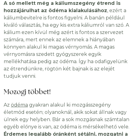
A só mellett még a káliumszegény étrend is
hozzájárulhat az ödéma kialakulásához
, ezért a
káliumbevitelre is fontos figyelni. A banán például
kiváló választás, ha egy kis extra káliumról van szó. A
kálium ezen kívül még azért is fontos a szervezet
számára, mert ennek az elemnek a hiányában
könnyen alakul ki magas vérnyomás. A magas
vérnyomásra szedett gyógyszerek egyik
mellékhatása pedig az ödéma. Így ha odafigyelünk
az étrendünkre, rögtön két bajnak is az elejét
tudjuk venni.
Mozogj többet!
Az
ödéma
gyakran alakul ki mozgásszegény
életmód esetén; olyanoknál, akik sokat állnak vagy
ülnek egy helyben. Bár a sok mozgásnak számtalan
egyéb előnye is van, az ödéma is mérsékelhető vele.
Érdemes legalább óránként sétálni, mozgatni a