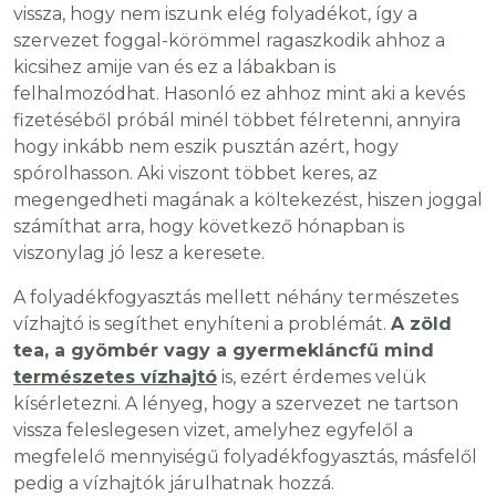
vissza, hogy nem iszunk elég folyadékot, így a
szervezet foggal-körömmel ragaszkodik ahhoz a
kicsihez amije van és ez a lábakban is
felhalmozódhat. Hasonló ez ahhoz mint aki a kevés
fizetéséből próbál minél többet félretenni, annyira
hogy inkább nem eszik pusztán azért, hogy
spórolhasson. Aki viszont többet keres, az
megengedheti magának a költekezést, hiszen joggal
számíthat arra, hogy következő hónapban is
viszonylag jó lesz a keresete.
A folyadékfogyasztás mellett néhány természetes
vízhajtó is segíthet enyhíteni a problémát.
A zöld
tea, a gyömbér vagy a gyermekláncfű mind
természetes vízhajtó
is, ezért érdemes velük
kísérletezni. A lényeg, hogy a szervezet ne tartson
vissza feleslegesen vizet, amelyhez egyfelől a
megfelelő mennyiségű folyadékfogyasztás, másfelől
pedig a vízhajtók járulhatnak hozzá.