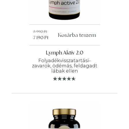
Original
Current
8 990
Ft
Kosárba teszem
7 190
Ft
price
price
was:
is:
Lymph Aktív 2.0
8
7
990 Ft.
190 Ft.
Folyadékvisszatartási-
zavarok, ödémás, feldagadt
lábak ellen