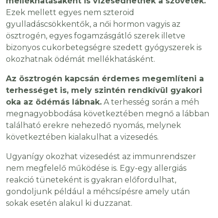
mellékhatásaként is vizesedhetnek a szövetek.
Ezek mellett egyes nem szteroid
gyulladáscsökkentők, a női hormon vagyis az
ösztrogén, egyes fogamzásgátló szerek illetve
bizonyos cukorbetegségre szedett gyógyszerek is
okozhatnak ödémát mellékhatásként.
Az ösztrogén kapcsán érdemes megemlíteni a
terhességet is, mely szintén rendkívül gyakori
oka az ödémás lábnak.
A terhesség során a méh
megnagyobbodása következtében megnő a lábban
található erekre nehezedő nyomás, melynek
következtében kialakulhat a vizesedés.
Ugyanígy okozhat vizesedést az immunrendszer
nem megfelelő működése is. Egy-egy allergiás
reakció tüneteként is gyakran előfordulhat,
gondoljunk például a méhcsípésre amely után
sokak esetén alakul ki duzzanat.