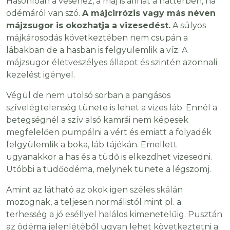
Hasonlóan a veséhez, a máj is állhat a háttérben, ha
ödémáról van szó.
A májcirrózis vagy más néven
májzsugor is okozhatja a vizesedést.
A súlyos
májkárosodás következtében nem csupán a
lábakban de a hasban is felgyülemlik a víz. A
májzsugor életveszélyes állapot és szintén azonnali
kezelést igényel.
Végül de nem utolsó sorban a pangásos
szívelégtelenség tünete is lehet a vizes láb. Ennél a
betegségnél a szív alsó kamrái nem képesek
megfelelően pumpálni a vért és emiatt a folyadék
felgyülemlik a boka, láb tájékán. Emellett
ugyanakkor a has és a tüdő is elkezdhet vizesedni.
Utóbbi a tüdőödéma, melynek tünete a légszomj.
Amint az látható az okok igen széles skálán
mozognak, a teljesen normálistól mint pl. a
terhesség a jó eséllyel halálos kimenetelűig. Pusztán
az ödéma jelenlétéből ugyan lehet következtetni a