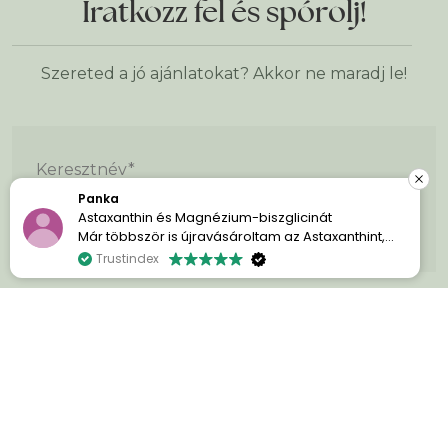
Iratkozz fel és spórolj!
Szereted a jó ajánlatokat? Akkor ne maradj le!
Keresztnév
*
Panka
E-mail cím
*
Astaxanthin és Magnézium-biszglicinát
Már többször is újravásároltam az Astaxanthint,
mert egyszerűen imádom a hatását. A bőröm
Trustindex
sokkal szebb és ragyogóbb.
A Magnézium-biszglicinát pedig kellemes
meglepetés volt számomra. Azóta sokkal
nyugodtabban alszom, könnyebben el tudok
aludni, és reggel kipihentebben ébredek.
ÁLTALÁNOS INFORMÁCIÓK
Mindkettővel nagyon elégedett vagyok, és
szívesen ajánlom azoknak, akik minőségi étrend-
INFORMÁCIÓK RÓLUNK
kiegészítőket keresnek.