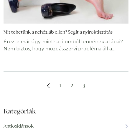
Mit tehetünk a nehézláb ellen? Segít a nyiroktisztítás
Érezte már úgy, mintha ólomból lennének a lábai?
Nem biztos, hogy mozgásszervi probléma áll a
hátterében. Amennyiben a nyirokfolyadék
keringésében zavar támad, a nyirokutak
elzáródhatnak, ami többek közt nehézláb-érzést
okoz. Nehézláb okai Ez az érzés számos okból
kínozhat bennünket. Általában csak a napi munka
1
2
3
miatti fáradtság idézi elő, például álló foglalkozás
esetén jelentkezik, amikor a
Kategóriák
Antioxidánsok