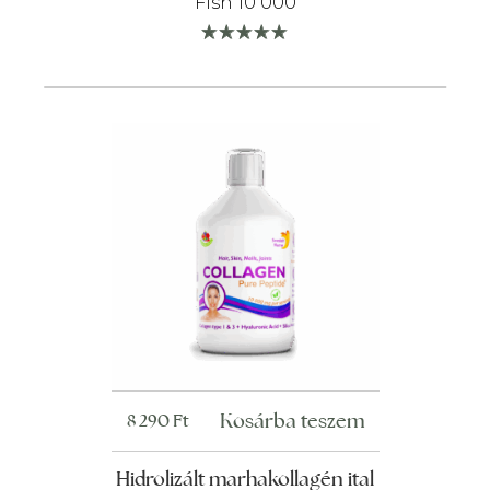
Fish 10 000
Kosárba teszem
8 290
Ft
Hidrolizált marhakollagén ital