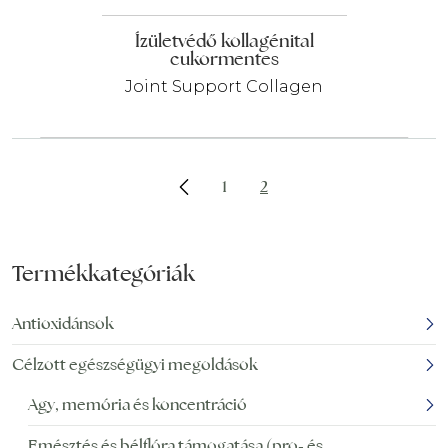
Ízületvédő kollagénital
cukormentes
Joint Support Collagen
1
2
Termékkategóriák
Antioxidánsok
Célzott egészségügyi megoldások
Agy, memória és koncentráció
Emésztés és bélflóra támogatása (pro- és