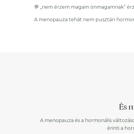
💬 „nem érzem magam önmagamnak” érz
A menopauza tehát nem pusztán hormoncs
És 
A menopauza és a hormonális változás
érinti a ho