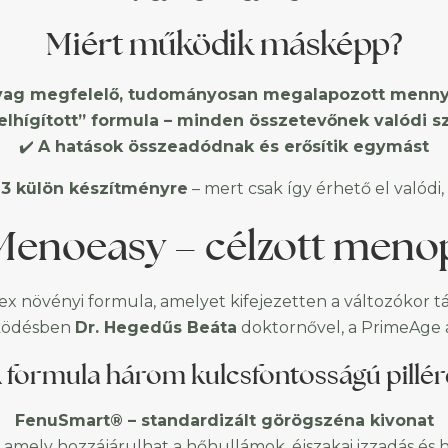
Miért működik másképp?
ag megfelelő, tudományosan megalapozott mennyi
felhígított” formula – minden összetevőnek valódi 
✔️
A hatások összeadódnak és erősítik egymást
a
3 külön készítményre
– mert csak így érhető el valód
Menoeasy – célzott meno
x növényi formula, amelyet kifejezetten a változókor tá
ködésben
Dr. Hegedűs Beáta
doktornővel, a PrimeAge a
 formula három kulcsfontosságú pillér
FenuSmart® – standardizált görögszéna kivonat
g, amely hozzájárulhat a hőhullámok, éjszakai izzadás és