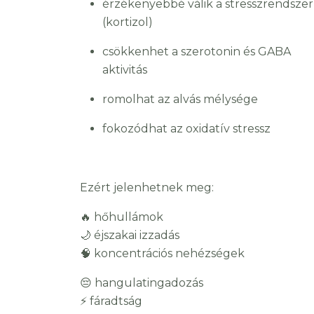
érzékenyebbé válik a stresszrendszer
(kortizol)
csökkenhet a szerotonin és GABA
aktivitás
romolhat az alvás mélysége
fokozódhat az oxidatív stressz
Ezért jelenhetnek meg:
🔥 hőhullámok
🌙 éjszakai izzadás
🧠 koncentrációs nehézségek
😔 hangulatingadozás
⚡ fáradtság