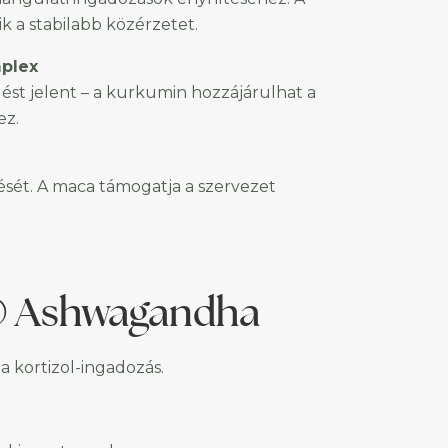
k a stabilabb közérzetet.
mplex
lést jelent – a kurkumin hozzájárulhat a
ez.
zését. A maca támogatja a szervezet
n® Ashwagandha
 kortizol-ingadozás.