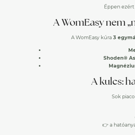
Éppen ezér
A WomEasy nem „min
A WomEasy kúra
3 egymás
Me
Shoden® A
Magnézium
A kulcs: 
Sok piaco
👉 a hatóan