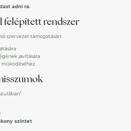
ást adni rá.
felépített rendszer
női szervezet támogatásán:
atására
ségének javítására
lő működéséhez
omisszumok
szulában”.
g
ékony szintet