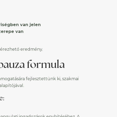
ségben van jelen
szerepe van
i, érezhető eredmény.
pauza formula
mogatására fejlesztettünk ki, szakmai
lapítójával.
e:
 hangulati ingadozások enyhítéséhez. A