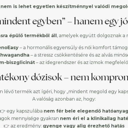
t
nem is lehet egyetlen készítménnyel valódi megold
dent egyben” – hanem egy jól 
ra épülő termékből áll
, amelyek együtt dolgoznak a 
noEasy
– a hormonális egyensúly és női komfort támog
shwagandha
– a stressz csökkentésére és az alvás minő
-biszglicinát
– az idegrendszer és az izmok megfele
hatékony dózisok – nem kompr
n lévő termék azt ígéri, hogy „mindent megold egy kap
A valóság azonban az, hogy:
👉 egy kapszulába
nem fér bele elegendő hatóanya
yagok mennyisége gyakran
nem éri el a klinikailag hat
👉 az eredmény:
gyenge vagy alig érezhető hatás