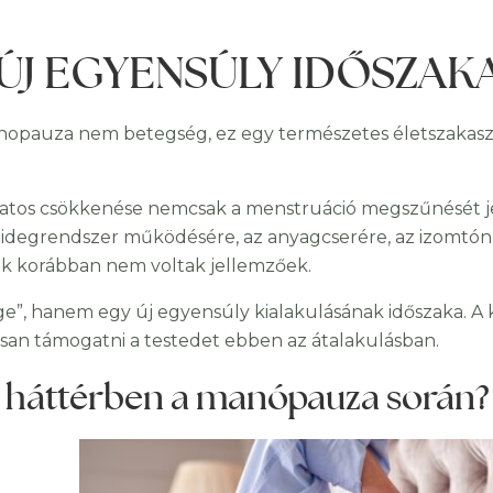
ÚJ EGYENSÚLY IDŐSZAK
enopauza nem betegség, ez egy természetes életszakasz
atos csökkenése nemcsak a menstruáció megszűnését jele
 idegrendszer működésére, az anyagcserére, az izomtónus
ek korábban nem voltak jellemzőek.
”, hanem egy új egyensúly kialakulásának időszaka. A 
san támogatni a testedet ebben az átalakulásban.
 a háttérben a manópauza során?