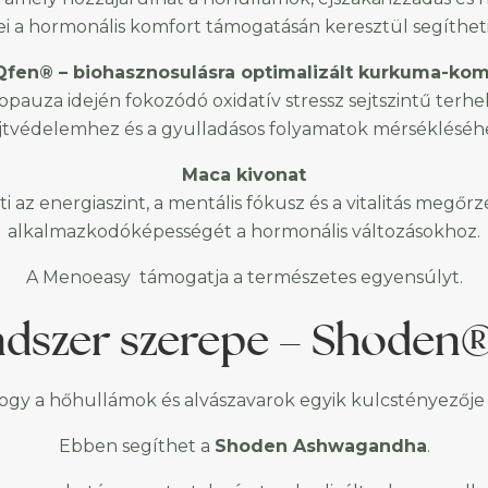
i a hormonális komfort támogatásán keresztül segítheti
fen® – biohasznosulásra optimalizált kurkuma-ko
pauza idején fokozódó oxidatív stressz sejtszintű terhe
jtvédelemhez és a gyulladásos folyamatok mérsékléséh
Maca kivonat
az energiaszint, a mentális fókusz és a vitalitás megőr
alkalmazkodóképességét a hormonális változásokhoz.
A Menoeasy támogatja a természetes egyensúlyt.
endszer szerepe – Shode
ogy a hőhullámok és alvászavarok egyik kulcstényezője a
Ebben segíthet a
Shoden Ashwagandha
.