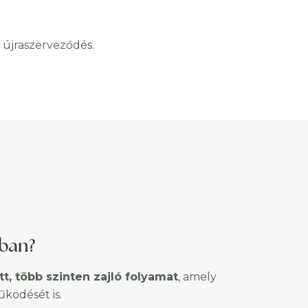
újraszerveződés.
ban?
t, több szinten zajló folyamat
, amely
űködését is.