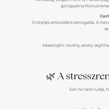
görögszéna fitonutriense
CurQ
Erőteljes antioxidáns támogatás. A meno
se
Adaptogén növény, amely segítheti 
🌿 A stresszr
Sok nő nem tudja, h