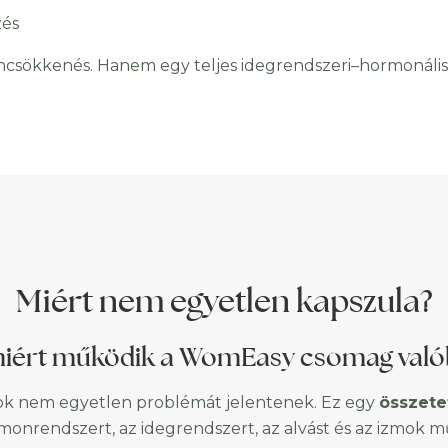
és
ökkenés. Hanem egy teljes idegrendszeri–hormonális 
Miért nem egyetlen kapszula?
miért működik a WomEasy csomag való
ok nem egyetlen problémát jelentenek. Ez egy
összetet
rmonrendszert, az idegrendszert, az alvást és az izmok m