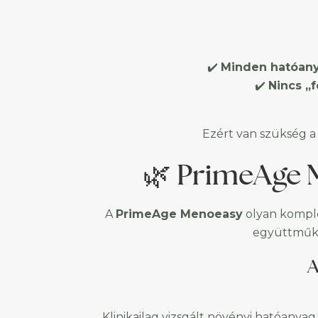
✔️
Minden hatóany
✔️
Nincs „
Ezért van szükség 
🌿 PrimeAge 
A
PrimeAge Menoeasy
olyan komple
együttmű
A
Klinikailag vizsgált növényi hatóanya