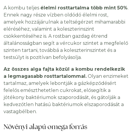
A kombu teljes
élelmi rosttartalma több mint 50%
.
Ennek nagy része vízben oldódó élelmi rost,
amelyek hozzájárulnak a teltségérzet mihamarabbi
eléréséhez, valamint a koleszterinszint
csökkentéséhez is. A rostban gazdag étrend
általánosságban segít a vércukor szintet a megfelelő
szinten tartani, továbbá a koleszterinszintet és a
testsúlyt is pozitívan befolyásolja.
Az összes alga fajta közül a kombu rendelkezik
a legmagasabb rosttartalommal.
Olyan enzimeket
tartalmaz, amelyek lebontják a gázképződésért
felelős emészthetetlen cukrokat, elősegítik a
jótékony baktériumok szaporodását, és gátolják a
kedvezőtlen hatású baktériumok elszaporodását a
vastagbélben.
Növényi alapú omega forrás