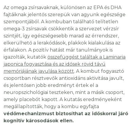
Az omega zsírsavaknak, különösen az EPA és DHA
fajtáiknak jelentős szerepük van agyunk egészsége
szempontjából. A kombuban található telítetlen
omega-3 zsírsavak csökkentik a szervezet vérzsír
szintjét, így egészségesebb marad az érrendszer,
elkerülhető a lerakódások, plakkok kialakulása az
érfalakon. A pozitív hatást már tanulmányok is
igazolták, kutatók
összefüggést találtak a Laminaria
japonica fogyasztása és az idősek rövid távú
memóriájának javulása között
. A kombut fogyasztó
csoportban résztvevők antioxidáns aktivitása javult,
és jelentősen jobb eredményt értek el a
neuropszichológiai teszteken, mint a másik csoport,
amely placebót kapott. A kutatás eredményeként
megállapították, hogy a kombu egyfajta
védőmechanizmust biztosíthat az időskorral járó
kognitív károsodások ellen.