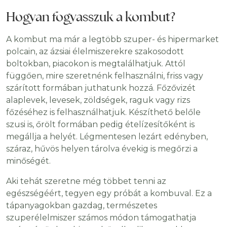
Hogyan fogyasszuk a kombut?
A kombut ma már a legtöbb szuper- és hipermarket
polcain, az ázsiai élelmiszerekre szakosodott
boltokban, piacokon is megtalálhatjuk. Attól
függően, mire szeretnénk felhasználni, friss vagy
szárított formában juthatunk hozzá. Főzővizét
alaplevek, levesek, zöldségek, raguk vagy rizs
főzéséhez is felhasználhatjuk. Készíthető belőle
szusi is, őrölt formában pedig ételízesítőként is
megállja a helyét. Légmentesen lezárt edényben,
száraz, hűvös helyen tárolva évekig is megőrzi a
minőségét.
Aki tehát szeretne még többet tenni az
egészségéért, tegyen egy próbát a kombuval. Ez a
tápanyagokban gazdag, természetes
szuperélelmiszer számos módon támogathatja