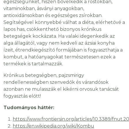
egészségünket, hiszen bővelkedik a rostokban,
vitaminokban, ásványi anyagokban,
antioxidánsokban és egészséges zsírokban.
Segítségével könnyebbé válhat a diéta, elérhetővé a
lapos has, csökkenthető bizonyos krónikus
betegségek kockázata. Ha valaki idegenkedik az
alga állagától, vagy nem kedveli az ázsiai konyha
ízeit, étrendkiegészítő formájában is fogyaszthatja a
kombut, a hatóanyagokat természetesen ezek a
termékek is tartalmazzák.
Krónikus betegségben, pajzsmirigy
rendellenességben szenvedők és várandósok
azonban ne mulasszák el kikérni orvosuk tanácsát
fogyasztás előtt!
Tudományos háttér:
https://www.frontiersin.org/articles/10.3389/fnut.2
https://en.wikipedia.org/wiki/Kombu