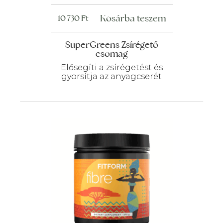
Kosárba teszem
10 730
Ft
SuperGreens Zsírégető
csomag
Elősegíti a zsírégetést és
gyorsítja az anyagcserét