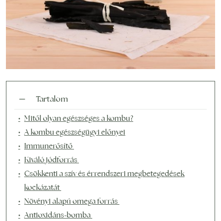
Tartalom
Mitől olyan egészséges a kombu?
A kombu egészségügyi előnyei
Immunerősítő
Kiváló jódforrás
Csökkenti a szív és érrendszeri megbetegedések
kockázatát
Növényi alapú omega forrás
Antioxidáns-bomba