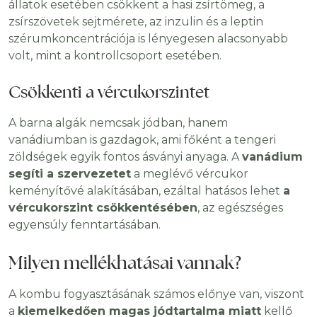
állatok esetében csökkent a hasi zsírtömeg, a
zsírszövetek sejtmérete, az inzulin és a leptin
szérumkoncentrációja is lényegesen alacsonyabb
volt, mint a kontrollcsoport esetében.
Csökkenti a vércukorszintet
A barna algák nemcsak jódban, hanem
vanádiumban is gazdagok, ami főként a tengeri
zöldségek egyik fontos ásványi anyaga. A
vanádium
segíti a szervezetet
a meglévő vércukor
keményítővé alakításában, ezáltal hatásos lehet
a
vércukorszint csökkentésében
, az egészséges
egyensúly fenntartásában.
Milyen mellékhatásai vannak?
A kombu fogyasztásának számos előnye van, viszont
a
kiemelkedően magas jódtartalma miatt
kellő