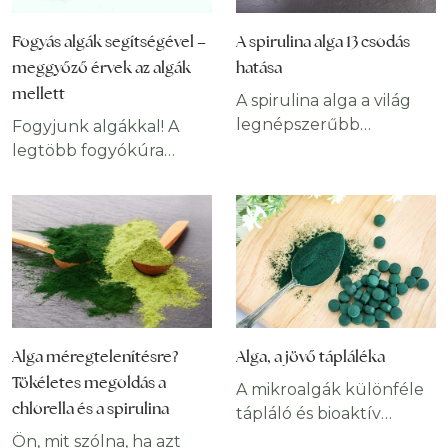
Fogyás algák segítségével –
A spirulina alga 13 csodás
meggyőző érvek az algák
hatása
mellett
A spirulina alga a világ
legnépszerűbb
Fogyjunk algákkal! A
táplálékkiegészítői közé
legtöbb fogyókúra
tartozik. Különféle
alapja az egészséges
ásványi anyagok és
táplálkozás és a
antioxidáns vitaminok
rendszeres testmozgás,
gazdag tárháza,
ezek kombinációja kellő
amelyek hasznosak
kitartással meghozza a
lehetnek az emberi
kívánt eredményt. Ha
szervezet és az agy
még természetes
számára. Tartalmazza az
táplálékkiegészítőket is
Alga méregtelenítésre?
Alga, a jövő tápláléka
összes nélkülözhetetlen
bevetünk a cél
Tökéletes megoldás a
aminosavat, míg
A mikroalgák különféle
érdekében, a folyamat
chlorella és a spirulina
összetevői révén
tápláló és bioaktív
jelentősen
erőteljes
vegyületeket
felgyorsítható. Az elmúlt
Ön, mit szólna, ha azt