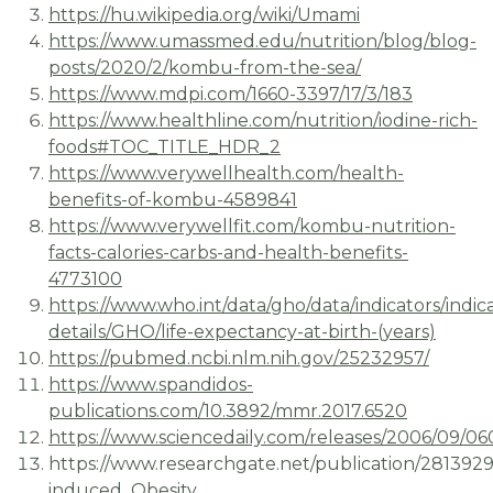
https://hu.wikipedia.org/wiki/Umami
https://www.umassmed.edu/nutrition/blog/blog-
posts/2020/2/kombu-from-the-sea/
https://www.mdpi.com/1660-3397/17/3/183
https://www.healthline.com/nutrition/iodine-rich-
foods#TOC_TITLE_HDR_2
https://www.verywellhealth.com/health-
benefits-of-kombu-4589841
https://www.verywellfit.com/kombu-nutrition-
facts-calories-carbs-and-health-benefits-
4773100
https://www.who.int/data/gho/data/indicators/indic
details/GHO/life-expectancy-at-birth-(years)
https://pubmed.ncbi.nlm.nih.gov/25232957/
https://www.spandidos-
publications.com/10.3892/mmr.2017.6520
https://www.sciencedaily.com/releases/2006/09/
https://www.researchgate.net/publication/2813
induced_Obesity