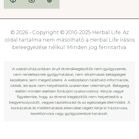
© 2026 - Copyright © 2010-2025 Herbal Life. Az
oldal tartalma nem másolható a Herbal Life írásos
beleegyezése nélkül. Minden jog fenntartva.
A webáruházunkban árult étrendkiegészítők nem gyógyszerek,
nem rendelkeznek gyógyhatással, nem alkalmasak betegségek
kezelésére, sem megelőzésére. A weboldalon található információk,
cikkek, leírások nem helyettesítik szakember véleményét. Betegség
esetén minden esetben forduljon szakorvoshoz. Kérjük vegye
figyelembe, hogy az étrend-kiegészítők nem helyettesítik a
kiegyensúlyozott, vegyes táplálkozást és az egészséges életmódot. A
kockázatok és mellékhatások elkerülése végett kérje ki háziorvosa,
kezelőorvosa vagy gyógyszerésze tanácsát.