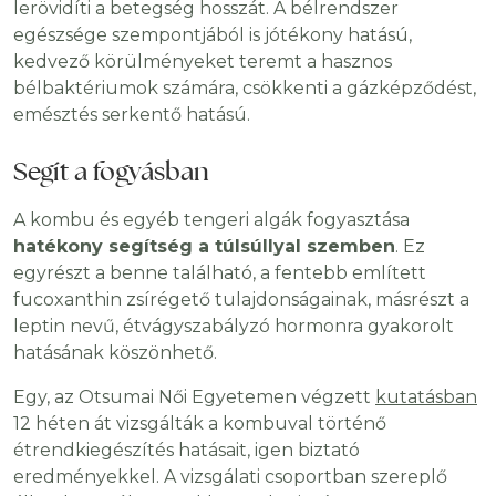
lerövidíti a betegség hosszát. A bélrendszer
egészsége szempontjából is jótékony hatású,
kedvező körülményeket teremt a hasznos
bélbaktériumok számára, csökkenti a gázképződést,
emésztés serkentő hatású.
Segít a fogyásban
A kombu és egyéb tengeri algák fogyasztása
hatékony segítség a túlsúllyal szemben
. Ez
egyrészt a benne található, a fentebb említett
fucoxanthin zsírégető tulajdonságainak, másrészt a
leptin nevű, étvágyszabályzó hormonra gyakorolt
hatásának köszönhető.
Egy, az Otsumai Női Egyetemen végzett
kutatásban
12 héten át vizsgálták a kombuval történő
étrendkiegészítés hatásait, igen biztató
eredményekkel. A vizsgálati csoportban szereplő