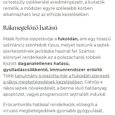
os testsúly csökkenést eredményezett, a kutatók
remélik, a módszer egyre szélesebb körben
alkalmazható lesz az elhízás kezelésében.
Rákmegelőző hatású
Másik fontos összetevője a
fukoidán,
ami egy hosszú
szénláncú szénhidrát típus, melyet testünk a sejtek
szerkezetének javítására használ fel. Számos
előnnyel rendelkezik ez a poliszacharid, többek
között
daganatellenes hatású,
gyulladáscsökkentő, immunrendszer erősítő
.
Több
tanulmány is igazolta már a fukoidán szerepét
a rákos megbetegedések kezelésében
. Gátolja a
rákos sejtek növekedését, a benne lévő hatóanyag
apoptózist, vagyis programozott sejthalált indukál.
Erős antivirális hatással rendelkezik, elősegíti a
vírusos megbetegedések gyorsabb gyógyulását,