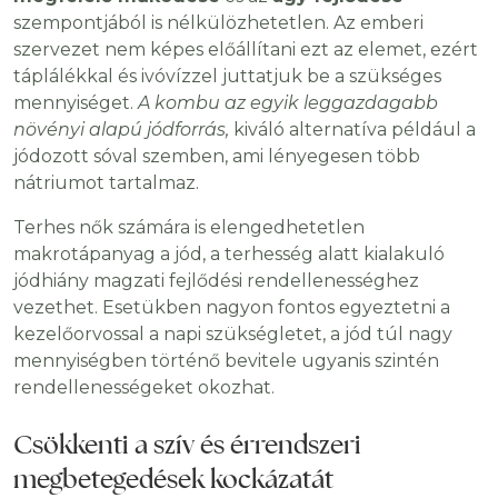
szempontjából is nélkülözhetetlen. Az emberi
szervezet nem képes előállítani ezt az elemet, ezért
táplálékkal és ivóvízzel juttatjuk be a szükséges
mennyiséget.
A kombu az egyik leggazdagabb
növényi alapú jódforrás,
kiváló alternatíva például a
jódozott sóval szemben, ami lényegesen több
nátriumot tartalmaz.
Terhes nők számára is elengedhetetlen
makrotápanyag a jód, a terhesség alatt kialakuló
jódhiány magzati fejlődési rendellenességhez
vezethet. Esetükben nagyon fontos egyeztetni a
kezelőorvossal a napi szükségletet, a jód túl nagy
mennyiségben történő bevitele ugyanis szintén
rendellenességeket okozhat.
Csökkenti a szív és érrendszeri
megbetegedések kockázatát