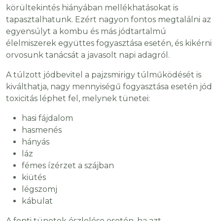
körültekintés hiányában mellékhatásokat is
tapasztalhatunk. Ezért nagyon fontos megtalálni az
egyensúlyt a kombu és más jódtartalmú
élelmiszerek együttes fogyasztása esetén, és kikérni
orvosunk tanácsát a javasolt napi adagról.
A túlzott jódbevitel a pajzsmirigy túlműködését is
kiválthatja, nagy mennyiségű fogyasztása esetén jód
toxicitás léphet fel, melynek tünetei:
hasi fájdalom
hasmenés
hányás
láz
fémes ízérzet a szájban
kiütés
légszomj
kábulat
A fenti tünetek észlelése esetén, ha azt