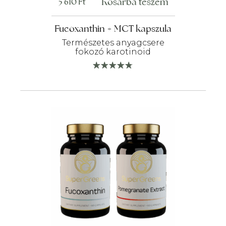
Kosárba teszem
5 610
Ft
Fucoxanthin + MCT kapszula
Természetes anyagcsere
fokozó karotinoid