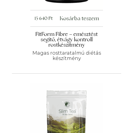
Kosárba teszem
15 640
Ft
FitForm Fibre – emésztést
segítő, étvágy kontroll
rostkészítmény
Magas rosttaratalmú diétás
készítmény