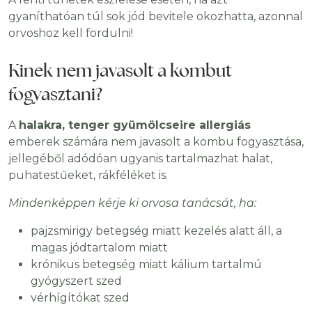
gyaníthatóan túl sok jód bevitele okozhatta, azonnal
orvoshoz kell fordulni!
Kinek nem javasolt a kombut
fogyasztani?
A
halakra, tenger gyümölcseire allergiás
emberek számára nem javasolt a kombu fogyasztása,
jellegéből adódóan ugyanis tartalmazhat halat,
puhatestűeket, rákféléket is.
Mindenképpen kérje ki orvosa tanácsát, ha:
pajzsmirigy betegség miatt kezelés alatt áll, a
magas jódtartalom miatt
krónikus betegség miatt kálium tartalmú
gyógyszert szed
vérhígítókat szed