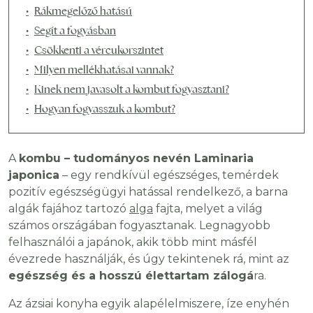
Rákmegelőző hatású
Segít a fogyásban
Csökkenti a vércukorszintet
Milyen mellékhatásai vannak?
Kinek nem javasolt a kombut fogyasztani?
Hogyan fogyasszuk a kombut?
A
kombu – tudományos nevén Laminaria
japonica
– egy rendkívül egészséges, temérdek
pozitív egészségügyi hatással rendelkező, a barna
algák fajához tartozó
alga
fajta, melyet a világ
számos országában fogyasztanak. Legnagyobb
felhasználói a japánok, akik több mint másfél
évezrede használják, és úgy tekintenek rá, mint az
egészség és a hosszú élettartam zálogá
ra.
Az ázsiai konyha egyik alapélelmiszere, íze enyhén