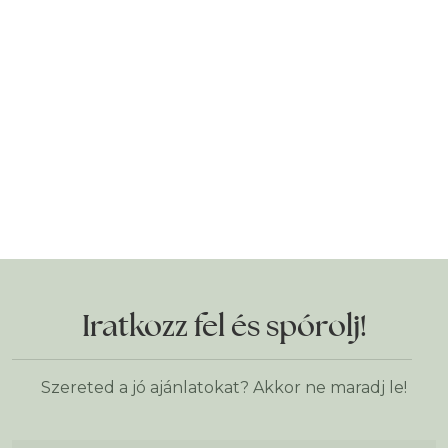
Iratkozz fel és spórolj!
Szereted a jó ajánlatokat? Akkor ne maradj le!