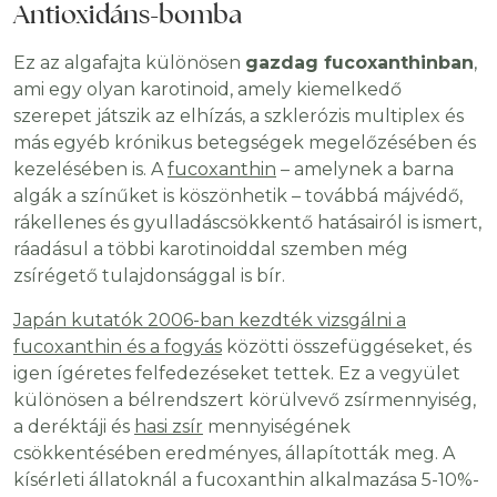
Antioxidáns-bomba
Ez az algafajta különösen
gazdag fucoxanthinban
,
ami egy olyan karotinoid, amely kiemelkedő
szerepet játszik az elhízás, a szklerózis multiplex és
más egyéb krónikus betegségek megelőzésében és
kezelésében is. A
fucoxanthin
– amelynek a barna
algák a színűket is köszönhetik – továbbá májvédő,
rákellenes és gyulladáscsökkentő hatásairól is ismert,
ráadásul a többi karotinoiddal szemben még
zsírégető tulajdonsággal is bír.
Japán kutatók 2006-ban kezdték vizsgálni a
fucoxanthin és a fogyás
közötti összefüggéseket, és
igen ígéretes felfedezéseket tettek. Ez a vegyület
különösen a bélrendszert körülvevő zsírmennyiség,
a deréktáji és
hasi zsír
mennyiségének
csökkentésében eredményes, állapították meg. A
kísérleti állatoknál a fucoxanthin alkalmazása 5-10%-