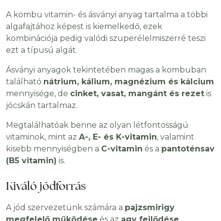
A kombu vitamin- és ásványi anyag tartalma a többi
algafajtához képest is kiemelkedő, ezek
kombinációja pedig valódi szuperélelmiszerré teszi
ezt a típusú algát.
Ásványi anyagok tekintetében magas a kombuban
található
nátrium, kálium, magnézium és kálcium
mennyisége, de
cinket, vasat, mangánt és rezet
is
jócskán tartalmaz.
Megtalálhatóak benne az olyan létfontosságú
vitaminok, mint az
A-, E- és K-vitamin
, valamint
kisebb mennyiségben a
C-vitamin
és a
pantoténsav
(B5 vitamin)
is.
Kiváló jódforrás
A jód szervezetünk számára a
pajzsmirigy
megfelelő működése
és az
agy fejlődése