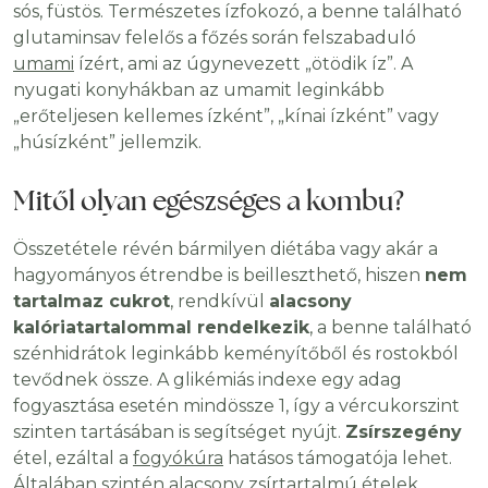
sós, füstös. Természetes ízfokozó, a benne található
glutaminsav felelős a főzés során felszabaduló
umami
ízért, ami az úgynevezett „ötödik
íz”.
A
nyugati konyhákban az umamit leginkább
„erőteljesen kellemes ízként”, „kínai ízként” vagy
„húsízként” jellemzik.
Mitől olyan egészséges a kombu?
Összetétele révén bármilyen diétába vagy akár a
hagyományos étrendbe is beilleszthető, hiszen
nem
tartalmaz cukrot
, rendkívül
alacsony
kalóriatartalommal rendelkezik
, a benne található
szénhidrátok leginkább keményítőből és rostokból
tevődnek össze. A glikémiás indexe egy adag
fogyasztása esetén mindössze 1, így a vércukorszint
szinten tartásában is segítséget nyújt.
Zsírszegény
étel, ezáltal a
fogyókúra
hatásos támogatója lehet.
Általában szintén alacsony zsírtartalmú ételek,