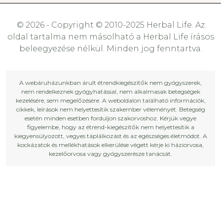
© 2026 - Copyright © 2010-2025 Herbal Life. Az
oldal tartalma nem másolható a Herbal Life írásos
beleegyezése nélkül. Minden jog fenntartva.
A webáruházunkban árult étrendkiegészítők nem gyógyszerek,
nem rendelkeznek gyógyhatással, nem alkalmasak betegségek
kezelésére, sem megelőzésére. A weboldalon található információk,
cikkek, leírások nem helyettesítik szakember véleményét. Betegség
esetén minden esetben forduljon szakorvoshoz. Kérjük vegye
figyelembe, hogy az étrend-kiegészítők nem helyettesítik a
kiegyensúlyozott, vegyes táplálkozást és az egészséges életmódot. A
kockázatok és mellékhatások elkerülése végett kérje ki háziorvosa,
kezelőorvosa vagy gyógyszerésze tanácsát.