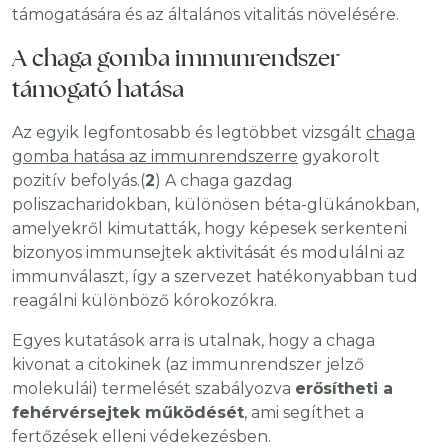
támogatására és az általános vitalitás növelésére.
A chaga gomba immunrendszer
támogató hatása
Az egyik legfontosabb és legtöbbet vizsgált
chaga
gomba hatása az immunrendszerre
gyakorolt
pozitív befolyás.(
2
) A chaga gazdag
poliszacharidokban, különösen béta-glükánokban,
amelyekről kimutatták, hogy képesek serkenteni
bizonyos immunsejtek aktivitását és modulálni az
immunválaszt, így a szervezet hatékonyabban tud
reagálni különböző kórokozókra.
Egyes kutatások arra is utalnak, hogy a chaga
kivonat a citokinek (az immunrendszer jelző
molekulái) termelését szabályozva
erősítheti a
fehérvérsejtek működését
, ami segíthet a
fertőzések elleni védekezésben.