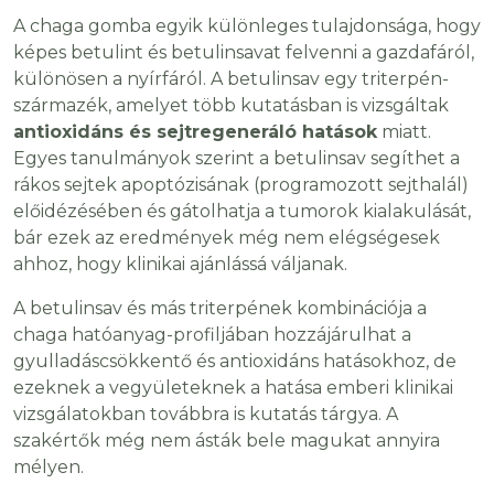
A chaga gomba egyik különleges tulajdonsága, hogy
képes betulint és betulinsavat felvenni a gazdafáról,
különösen a nyírfáról. A betulinsav egy triterpén-
származék, amelyet több kutatásban is vizsgáltak
antioxidáns és sejtregeneráló hatások
miatt.
Egyes tanulmányok szerint a betulinsav segíthet a
rákos sejtek apoptózisának (programozott sejthalál)
előidézésében és gátolhatja a tumorok kialakulását,
bár ezek az eredmények még nem elégségesek
ahhoz, hogy klinikai ajánlássá váljanak.
A betulinsav és más triterpének kombinációja a
chaga hatóanyag-profiljában hozzájárulhat a
gyulladáscsökkentő és antioxidáns hatásokhoz, de
ezeknek a vegyületeknek a hatása emberi klinikai
vizsgálatokban továbbra is kutatás tárgya. A
szakértők még nem ásták bele magukat annyira
mélyen.