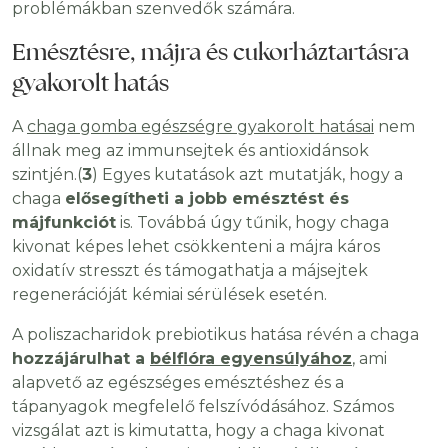
problémákban szenvedők számára.
Emésztésre, májra és cukorháztartásra
gyakorolt hatás
A
chaga gomba egészségre gyakorolt hatásai
nem
állnak meg az immunsejtek és antioxidánsok
szintjén.(
3
) Egyes kutatások azt mutatják, hogy a
chaga
elősegítheti a jobb emésztést és
májfunkciót
is. Továbbá úgy tűnik, hogy chaga
kivonat képes lehet csökkenteni a májra káros
oxidatív stresszt és támogathatja a májsejtek
regenerációját kémiai sérülések esetén.
A poliszacharidok prebiotikus hatása révén a chaga
hozzájárulhat a
bélflóra egyensúlyához
, ami
alapvető az egészséges emésztéshez és a
tápanyagok megfelelő felszívódásához. Számos
vizsgálat azt is kimutatta, hogy a chaga kivonat