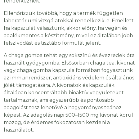
rendelkeznek.
Ellenőrizzük továbbá, hogy a termék független
laboratóriumi vizsgálatokkal rendelkezik-e. Emellett
ha kapszulát választunk, akkor előny, ha vegán és
adalékmentes a készítmény, mivel ez általában jobb
felszívódást és tisztább formulát jelent.
A chaga gomba tehát egy sokszínű és évezredek óta
használt gyógygomba. Elsősorban chaga tea, kivonat
vagy chaga gomba kapszula formában fogyasztunk
az immunrendszer, antioxidáns védelem és általános
jólét támogatására. A kivonatok és kapszulák
általában koncentráltabb bioaktív vegyületeket
tartalmaznak, ami egyszerűbb és pontosabb
adagolást tesz lehetővé a hagyományos teához
képest. Az adagolás napi 500–1500 mg kivonat körül
mozog, de érdemes fokozatosan kezdeni a
használatot.