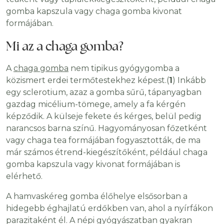
gomba kapszula vagy chaga gomba kivonat
formájában.
Mi az a chaga gomba?
A
chaga gomba
nem tipikus gyógygomba a
közismert erdei termőtestekhez képest.(
1
) Inkább
egy sclerotium, azaz a gomba sűrű, tápanyagban
gazdag micélium-tömege, amely a fa kérgén
képződik. A külseje fekete és kérges, belül pedig
narancsos barna színű. Hagyományosan főzetként
vagy chaga tea formájában fogyasztották, de ma
már számos étrend-kiegészítőként, például chaga
gomba kapszula vagy kivonat formájában is
elérhető.
A hamvaskéreg gomba élőhelye elsősorban a
hidegebb éghajlatú erdőkben van, ahol a nyírfákon
parazitaként él. A népi gyógyászatban gyakran