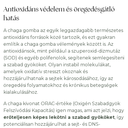
Antioxidáns védelem és öregedésgátló
hatás
A chaga gomba az egyik leggazdagabb természetes
antioxidáns források közé tartozik, és ezt gyakran
említik a chaga gomba vélemények között is. Az
antioxidánsok, mint például a szuperoxid-dizmutáz
(SOD) és egyéb polifenolok, segítenek semlegesíteni
a szabad gyököket. Olyan instabil molekulákat,
amelyek oxidatív stresszt okoznak és
hozzájárulhatnak a sejtek károsodásához, így az
öregedési folyamatokhoz és krónikus betegségek
kialakulásához.
A chaga kivonat ORAC-értéke (Oxigén Szabadgyök
Felszívódási Kapacitás) igen magas, ami azt jelzi, hogy
erőteljesen képes lekötni a szabad gyököket
, így
potenciálisan hozzájárulhat a sejt- és DNS-