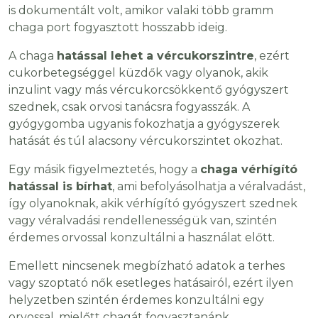
is dokumentált volt, amikor valaki több gramm
chaga port fogyasztott hosszabb ideig.
A chaga
hatással lehet a vércukorszintre
, ezért
cukorbetegséggel küzdők vagy olyanok, akik
inzulint vagy más vércukorcsökkentő gyógyszert
szednek, csak orvosi tanácsra fogyasszák. A
gyógygomba ugyanis fokozhatja a gyógyszerek
hatását és túl alacsony vércukorszintet okozhat.
Egy másik figyelmeztetés, hogy a
chaga vérhígító
hatással is bírhat
, ami befolyásolhatja a véralvadást,
így olyanoknak, akik vérhígító gyógyszert szednek
vagy véralvadási rendellenességük van, szintén
érdemes orvossal konzultálni a használat előtt.
Emellett nincsenek megbízható adatok a terhes
vagy szoptató nők esetleges hatásairól, ezért ilyen
helyzetben szintén érdemes konzultálni egy
orvossal, mielőtt chagát fogyasztanánk.