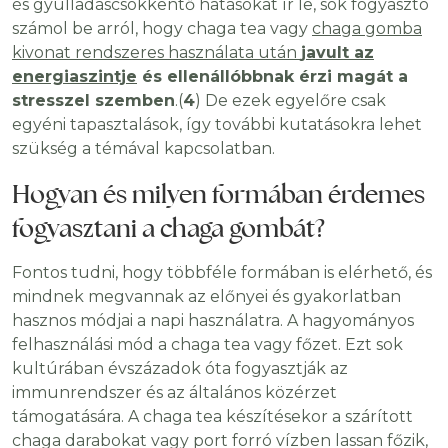
és gyulladáscsökkentő hatásokat ír le, sok fogyasztó
számol be arról, hogy chaga tea vagy
chaga gomba
kivonat rendszeres használata után
javult az
energiaszintje
és ellenállóbbnak érzi magát a
stresszel szemben
.(
4
) De ezek egyelőre csak
egyéni tapasztalások, így további kutatásokra lehet
szükség a témával kapcsolatban.
Hogyan és milyen formában érdemes
fogyasztani a chaga gombát?
Fontos tudni, hogy többféle formában is elérhető, és
mindnek megvannak az előnyei és gyakorlatban
hasznos módjai a napi használatra. A hagyományos
felhasználási mód a chaga tea vagy főzet. Ezt sok
kultúrában évszázadok óta fogyasztják az
immunrendszer és az általános közérzet
támogatására. A chaga tea készítésekor a szárított
chaga darabokat vagy port forró vízben lassan főzik,