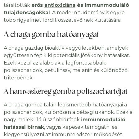
társították
erős
antioxidáns
és immunmoduláló
tulajdonságokkal
. A modern tudomány is egyre
több figyelmet fordít összetevőinek kutatására.
A chaga gomba hatóanyagai
A chaga gazdag bioaktív vegyületekben, amelyek
együttesen fejtik ki potenciális jótékony hatásaikat.
Ezek közül az alábbiak a legfontosabbak:
poliszacharidok, betulinsav, melanin és különböző
triterpének.
A hamvaskéreg gomba poliszacharidjai
A chaga gomba talán legismertebb hatóanyagai a
poliszacharidok, különösen a béta-glükánok. Ezek a
nagy molekulájú szénhidrátok
immunmoduláló
hatással bírnak
, vagyis képesek támogatni és
kiegyensúlyozni az immunrendszer működését.