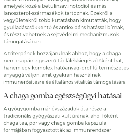
amelyek közé a betulinsav, inotodiol és más
lanoszterol-származékok tartoznak. Ezekről a
vegyületekről több kutatásban kimutatták, hogy
gyulladáscsökkentő és antioxidáns hatással bírnak,
és részt vehetnek a sejtvédelmi mechanizmusok
támogatásában.
A triterpének hozzájárulnak ahhoz, hogy a chaga
nem csupán egyszerű táplálékkiegészítőként hat,
hanem egy komplex hatóanyag-profilú természetes
anyaggá váljon, amit gyakran használnak
immunerősítésre
és általános vitalitás támogatására.
A chaga gomba egészségügyi hatásai
A gyógygomba már évszázadok óta része a
tradicionális gyógyászati kultúrának, ahol főként
chaga tea, por vagy chaga gomba kapszula
formájában fogyasztották az immunrendszer