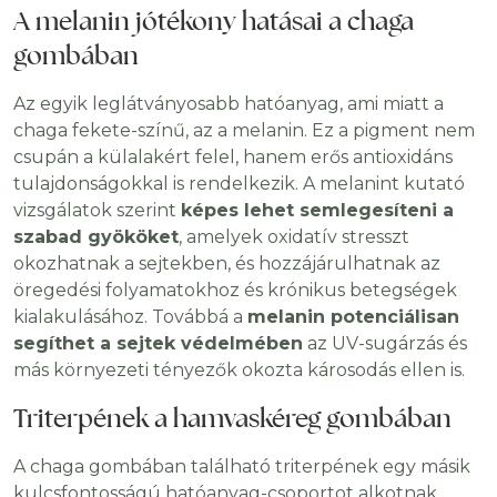
A melanin jótékony hatásai a chaga
gombában
Az egyik leglátványosabb hatóanyag, ami miatt a
chaga fekete-színű, az a melanin. Ez a pigment nem
csupán a külalakért felel, hanem erős antioxidáns
tulajdonságokkal is rendelkezik. A melanint kutató
vizsgálatok szerint
képes lehet semlegesíteni a
szabad gyököket
, amelyek oxidatív stresszt
okozhatnak a sejtekben, és hozzájárulhatnak az
öregedési folyamatokhoz és krónikus betegségek
kialakulásához. Továbbá a
melanin potenciálisan
segíthet a sejtek védelmében
az UV-sugárzás és
más környezeti tényezők okozta károsodás ellen is.
Triterpének a hamvaskéreg gombában
A chaga gombában található triterpének egy másik
kulcsfontosságú hatóanyag-csoportot alkotnak,