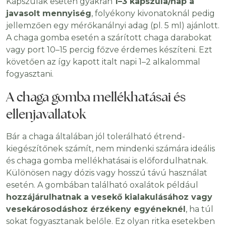
Kapszulák esetén gyakran
1–3 kapszula/nap a
javasolt mennyiség
, folyékony kivonatoknál pedig
jellemzően egy mérőkanálnyi adag (pl. 5 ml) ajánlott.
A chaga gomba esetén a szárított chaga darabokat
vagy port 10–15 percig főzve érdemes készíteni. Ezt
követően az így kapott italt napi 1–2 alkalommal
fogyasztani.
A chaga gomba mellékhatásai és
ellenjavallatok
Bár a chaga általában jól tolerálható étrend-
kiegészítőnek számít, nem mindenki számára ideális
és chaga gomba mellékhatásai is előfordulhatnak.
Különösen nagy dózis vagy hosszú távú használat
esetén. A gombában található oxalátok például
hozzájárulhatnak a vesekő kialakulásához vagy
vesekárosodáshoz érzékeny egyéneknél
, ha túl
sokat fogyasztanak belőle. Ez olyan ritka esetekben