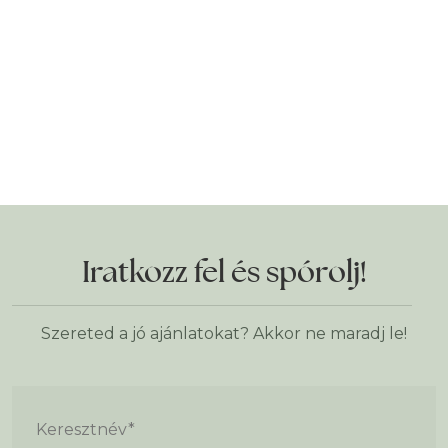
Iratkozz fel és spórolj!
Szereted a jó ajánlatokat? Akkor ne maradj le!
Keresztnév
*