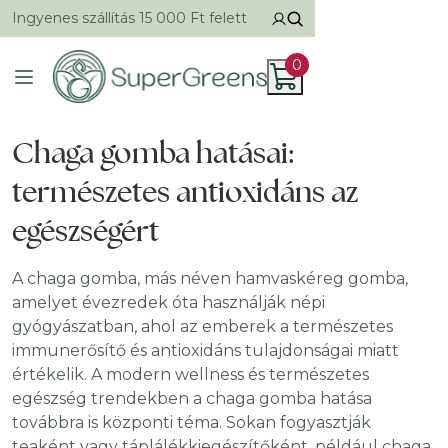
Ingyenes szállítás 15 000 Ft felett
0
Chaga gomba hatásai:
természetes antioxidáns az
egészségért
A chaga gomba, más néven hamvaskéreg gomba,
amelyet évezredek óta használják népi
gyógyászatban, ahol az emberek a természetes
immunerősítő és antioxidáns tulajdonságai miatt
értékelik. A modern wellness és természetes
egészség trendekben a chaga gomba hatása
továbbra is központi téma. Sokan fogyasztják
teaként vagy táplálékkiegészítőként, például chaga