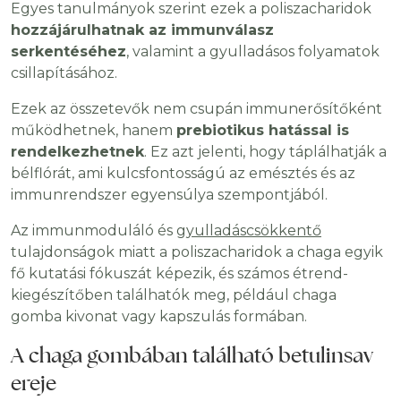
Egyes tanulmányok szerint ezek a poliszacharidok
hozzájárulhatnak az immunválasz
serkentéséhez
, valamint a gyulladásos folyamatok
csillapításához.
Ezek az összetevők nem csupán immunerősítőként
működhetnek, hanem
prebiotikus hatással is
rendelkezhetnek
. Ez azt jelenti, hogy táplálhatják a
bélflórát, ami kulcsfontosságú az emésztés és az
immunrendszer egyensúlya szempontjából.
Az immunmoduláló és
gyulladáscsökkentő
tulajdonságok miatt a poliszacharidok a chaga egyik
fő kutatási fókuszát képezik, és számos étrend-
kiegészítőben találhatók meg, például chaga
gomba kivonat vagy kapszulás formában.
A chaga gombában található betulinsav
ereje