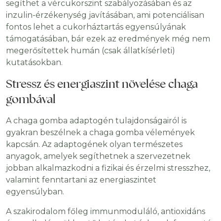
segíthet a vércukorszint szabályozásában és az
inzulin-érzékenység javításában, ami potenciálisan
fontos lehet a cukorháztartás egyensúlyának
támogatásában, bár ezek az eredmények még nem
megerősítettek humán (csak állatkísérleti)
kutatásokban.
Stressz és energiaszint növelése chaga
gombával
A chaga gomba adaptogén tulajdonságairól is
gyakran beszélnek a chaga gomba vélemények
kapcsán. Az adaptogének olyan természetes
anyagok, amelyek segíthetnek a szervezetnek
jobban alkalmazkodni a fizikai és érzelmi stresszhez,
valamint fenntartani az energiaszintet
egyensúlyban.
A szakirodalom főleg immunmoduláló, antioxidáns