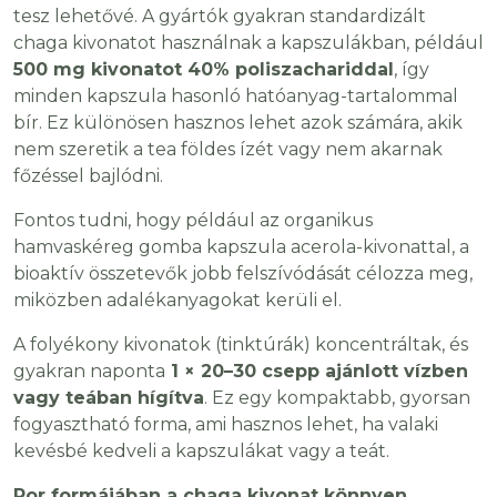
tesz lehetővé. A gyártók gyakran standardizált
chaga kivonatot használnak a kapszulákban, például
500 mg kivonatot 40% poliszachariddal
, így
minden kapszula hasonló hatóanyag-tartalommal
bír. Ez különösen hasznos lehet azok számára, akik
nem szeretik a tea földes ízét vagy nem akarnak
főzéssel bajlódni.
Fontos tudni, hogy például az organikus
hamvaskéreg gomba kapszula acerola-kivonattal, a
bioaktív összetevők jobb felszívódását célozza meg,
miközben adalékanyagokat kerüli el.
A folyékony kivonatok (tinktúrák) koncentráltak, és
gyakran naponta
1 × 20–30 csepp ajánlott vízben
vagy teában hígítva
. Ez egy kompaktabb, gyorsan
fogyasztható forma, ami hasznos lehet, ha valaki
kevésbé kedveli a kapszulákat vagy a teát.
Por formájában a chaga kivonat könnyen