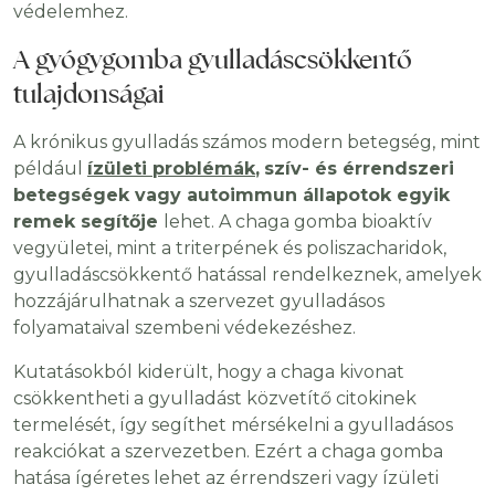
védelemhez.
A gyógygomba gyulladáscsökkentő
tulajdonságai
A krónikus gyulladás számos modern betegség, mint
például
ízületi problémák
,
szív- és érrendszeri
betegségek vagy autoimmun állapotok egyik
remek segítője
lehet. A chaga gomba bioaktív
vegyületei, mint a triterpének és poliszacharidok,
gyulladáscsökkentő hatással rendelkeznek, amelyek
hozzájárulhatnak a szervezet gyulladásos
folyamataival szembeni védekezéshez.
Kutatásokból kiderült, hogy a chaga kivonat
csökkentheti a gyulladást közvetítő citokinek
termelését, így segíthet mérsékelni a gyulladásos
reakciókat a szervezetben. Ezért a chaga gomba
hatása ígéretes lehet az érrendszeri vagy ízületi