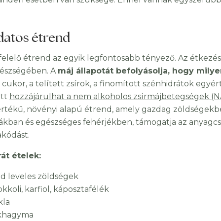
udatos étrend
elelő étrend az egyik legfontosabb tényező. Az étkezés
észségében. A
máj állapotát befolyásolja, hogy mi
k cukor, a telített zsírok, a finomított szénhidrátok egy
ett
hozzájárulhat a nem alkoholos zsírmájbetegségek (N
 értékű, növényi alapú étrend, amely gazdag zöldségekb
kban és egészséges fehérjékben, támogatja az anyagcs
akódást.
át ételek:
ld leveles zöldségek
kkoli, karfiol, káposztafélék
kla
khagyma