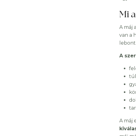
Mi a
A máj 
van a 
lebont
A szer
fe
tú
gy
kö
do
tar
A máj 
kivála