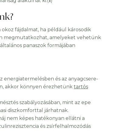
anság alakulhat ki.(
1
)
ünk?
koz fájdalmat, ha például károsodik
ban megmutatkozhat, amelyeket vehetünk
an általános panaszok formájában
 az energiatermelésben és az anyagcsere-
en, akkor könnyen érezhetünk
tartós
emésztés szabályozásában, mint az epe
hasi diszkomforttal járhatnak.
máj nem képes hatékonyan ellátni a
nzulinrezisztencia és zsírfelhalmozódás