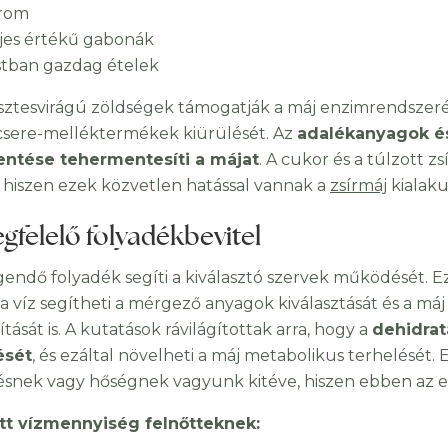
trom
ljes értékű gabonák
stban gazdag ételek
sztesvirágú zöldségek támogatják a máj enzimrendszeré
sere-melléktermékek kiürülését. Az
adalékanyagok és
entése tehermentesíti a májat
. A cukor és a túlzott 
, hiszen ezek közvetlen hatással vannak a
zsírmáj
kialaku
egfelelő folyadékbevitel
gendő folyadék segíti a kiválasztó szervek működését. E
 a víz segítheti a mérgező anyagok kiválasztását és a máj
ítását is. A kutatások rávilágítottak arra, hogy a
dehidrat
ését
, és ezáltal növelheti a máj metabolikus terhelését. 
ésnek vagy hőségnek vagyunk kitéve, hiszen ebben az es
tt vízmennyiség felnőtteknek: