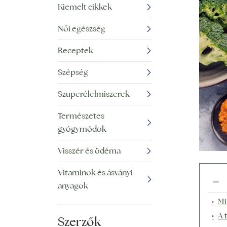
Kiemelt cikkek
Női egészség
Receptek
Szépség
Szuperélelmiszerek
Természetes
gyógymódok
Visszér és ödéma
Vitaminok és ásványi
anyagok
Mi
A 
Szerzők