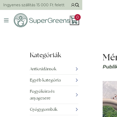
Ingyenes szállítás 15 000 Ft felett
0
Kategóriák
Mér
Publi
Antioxidánsok
Egyéb kategória
Fogyókúra és
anyagcsere
Gyógygombák