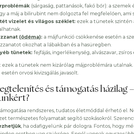
rproblémák
(sárgaság, pattanások, fakó bőr): a szemek é
gy a máj a bilirubint nem dolgozta fel megfelelően, ami
tét vizelet és világos széklet:
ezek a tünetek szintén 
alhatnak.
zzanat (
ödéma
):
a májfunkció csökkenése esetén a sz
zzanatot okozhat a lábakban és a hasüregben.
yéb tünetek:
fejfájás, ingerlékenység, alvászavar, zsíro
: ezek a tünetek nem kizárólag májproblémára utalnak. 
esetén orvosi kivizsgálás javasolt.
gtelenítés és támogatás házilag –
unkért?
támogatása rendszeres, tudatos életmóddal érhető el. N
zet természetes folyamatait segítő szokásokról. Szeren
ezhetjük
, ha odafigyelünk pár dologra. Fontos, hogy m
nden esetben van szüksége. Ennél vannak egyszerűbb 