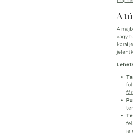
máj mé
A tú
A májb
vagy t
korai 
jelentk
Lehets
Ta
fo
fá
Pu
te
Te
fe
je