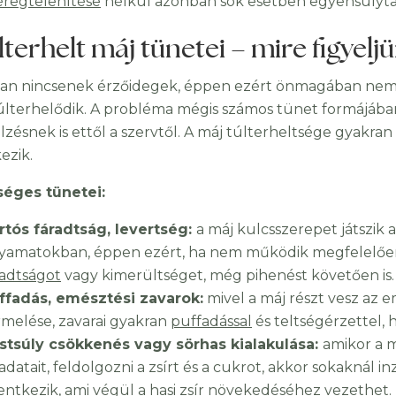
regtelenítése
nélkül azonban sok esetben egyensúlytal
lterhelt máj tünetei – mire figyelj
an nincsenek érzőidegek, éppen ezért önmagában nem o
últerhelődik. A probléma mégis számos tünet formájá
jelzésnek is ettől a szervtől. A máj túlterheltsége gyakr
ezik.
éges tünetei:
rtós fáradtság, levertség:
a máj kulcsszerepet játszik
lyamatokban, éppen ezért, ha nem működik megfelelő
radtságot
vagy kimerültséget, még pihenést követően is.
ffadás, emésztési zavarok:
mivel a máj részt vesz az 
rmelése, zavarai gyakran
puffadással
és teltségérzettel, 
stsúly csökkenés vagy sörhas kialakulása:
amikor a 
ladatait, feldolgozni a zsírt és a cukrot, akkor sokaknál i
lentkezik, ami végül a hasi zsír növekedéséhez vezethet.