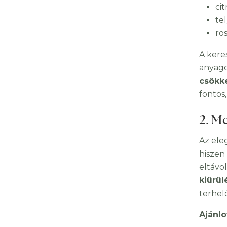
ci
te
ro
A kere
anyagc
csökk
fontos
2. M
Az ele
hiszen
eltávol
kiürül
terhel
Ajánlo