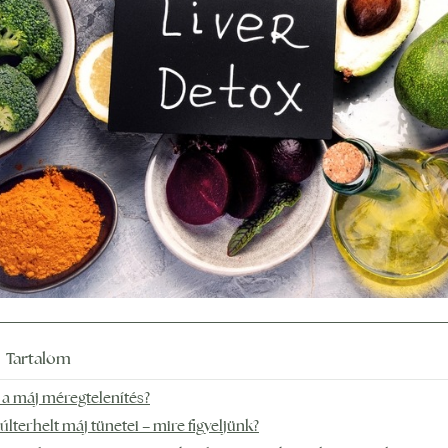
Tartalom
 a máj méregtelenítés?
túlterhelt máj tünetei – mire figyeljünk?