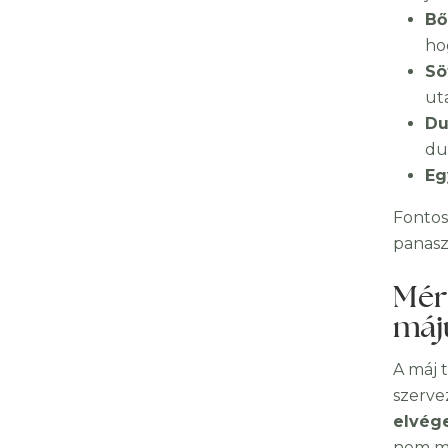
Bő
ho
Sö
ut
Du
du
Eg
Fontos
panasz 
Mére
máj
A máj 
szerve
elvég
nem mi