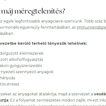
 máj méregtelenítés?
az egyik legfontosabb anyagcsere-szervünk. Több száz b
hormonális egyensúly fenntartásában, az
immunrendsze
ásában.
vezetbe kerülő terhelő tényezők lehetnek:
ldolgozott élelmiszerek
lzott alkoholfogyasztás
akori gyógyszerszedés
rnyezeti szennyező anyagok
hányzás
tós stressz
ezeket az anyagokat átalakítja, majd a szervezet a
vesék
sztja
. Ez a folyamat természetes módon zajlik, mi ezt i