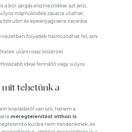
s a bőr sárgás elszíneződése azt jelzi,
 súlyos májműködési zavarra utalhat.
a bilirubin és epeanyagcsere zavarára
ervezetben folyadék halmozódhat fel, ami
s ételek utáni rossz közérzet
Hosszabb ideje fennálló vagy súlyos
 mit tehetünk a
em koplalásról van szó, hanem a
csére
méregtelenítést otthon is
éregtelenítő kúrára nem mindenkinek, és
megoldások is, amikkel megelőzhetjük a