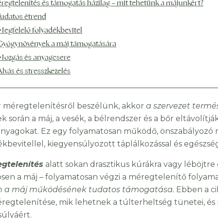
regtelenítés és támogatás házilag – mit tehetünk a májunkért?
 Tudatos étrend
 Megfelelő folyadékbevitel
 Gyógynövények a máj támogatására
 Mozgás és anyagcsere
 Alvás és stresszkezelés
 méregtelenítésről beszélünk, akkor
a szervezet termés
k során a máj, a vesék, a bélrendszer és a bőr eltávolít
anyagokat. Ez egy folyamatosan működő, önszabályozó 
ékbevitellel, kiegyensúlyozott táplálkozással és egész
gtelenítés
alatt sokan drasztikus kúrákra vagy léböjtre
sen a máj – folyamatosan végzi a méregtelenítő folyama
 a máj működésének tudatos támogatása.
Ebben a c
regtelenítése, mik lehetnek a túlterheltség tünetei, és
úlyáért.