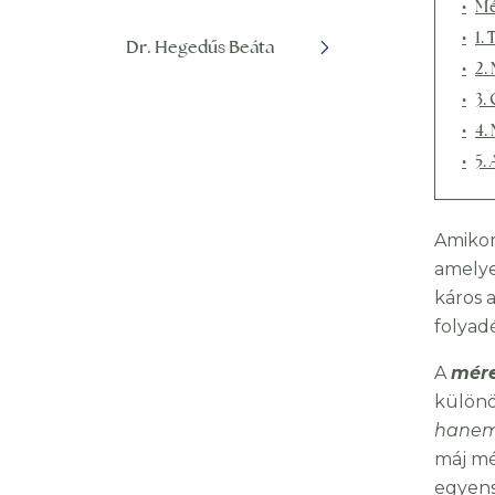
Mé
1.
Dr. Hegedűs Beáta
2.
3.
4.
5.
Amikor
amelye
káros 
folyad
A
mére
különö
hanem
máj mé
egyens