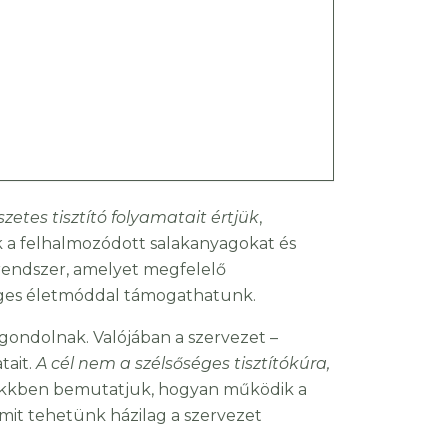
zetes tisztító folyamatait értjük
,
ják a felhalmozódott salakanyagokat és
rendszer, amelyet megfelelő
séges életmóddal támogathatunk.
 gondolnak. Valójában a szervezet –
tait.
A cél nem a szélsőséges tisztítókúra,
ikkben bemutatjuk, hogyan működik a
 mit tehetünk házilag a szervezet