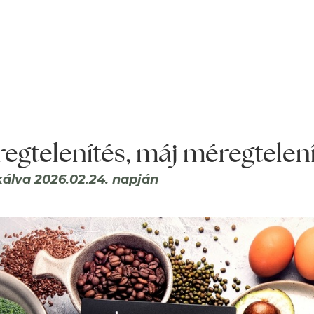
egtelenítés, máj méregtelen
kálva 2026.02.24. napján