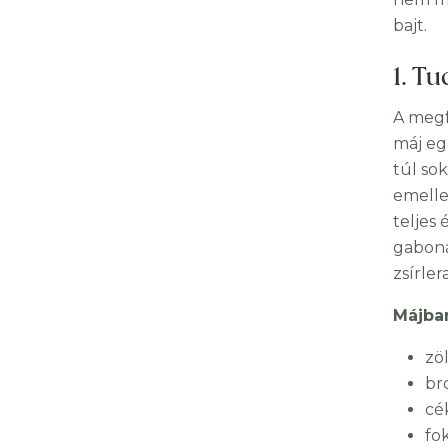
bajt.
1. T
A megf
máj eg
túl so
emell
teljes
gaboná
zsírler
Májbar
zö
bro
cé
fo