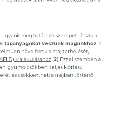
 ugyanis meghatározó szerepet játszik a
lyen tápanyagokat veszünk magunkhoz
: a
értelműen növelhetik a máj terhelését,
AFLD) kialakulásához
.(
2
) Ezzel szemben a
en, gyümölcsökben, teljes kiőrlésű
erét és csökkentheti a májban történő