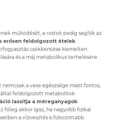
nek működését, a rostok pedig segítik az
 erősen feldolgozott ételek
zsírfogyasztás csökkentése kiemelten
lására és a máj metabolikus terhelésére.
z nemcsak a vese egészsége miatt fontos,
 által feldolgozott metabolitok
áció lassítja a méreganyagok
Ez főleg akkor igaz, ha nagyobb fizikai
etben a vízvesztés is fokozottabb.