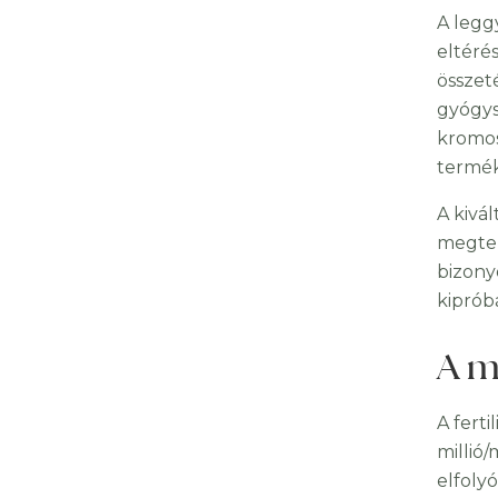
A legg
eltéré
összet
gyógys
kromos
termék
A kivá
megter
bizony
kipróbá
A m
A fert
millió
elfoly