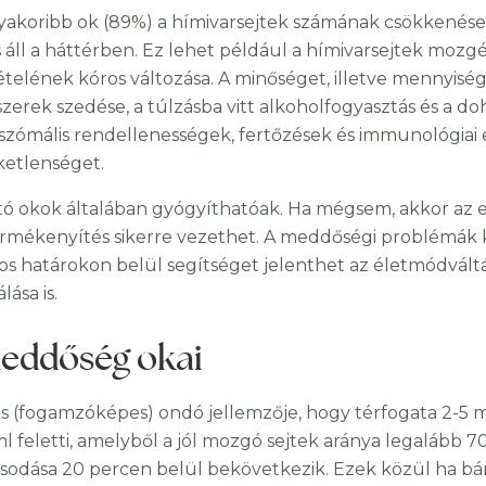
yakoribb ok (89%) a hímivarsejtek számának csökkenése
s áll a háttérben. Ez lehet például a hímivarsejtek mo
ételének kóros változása. A minőséget, illetve mennyisé
zerek szedése, a túlzásba vitt alkoholfogyasztás és a do
zómális rendellenességek, fertőzések és immunológiai 
etlenséget.
ltó okok általában gyógyíthatóak. Ha mégsem, akkor az
mékenyítés sikerre vezethet. A meddőségi problémák k
os határokon belül segítséget jelenthet az életmódvál
lása is.
eddőség okai
ilis (fogamzóképes) ondó jellemzője, hogy térfogata 2-5 
/ml feletti, amelyből a jól mozgó sejtek aránya legalább 
ósodása 20 percen belül bekövetkezik. Ezek közül ha bá