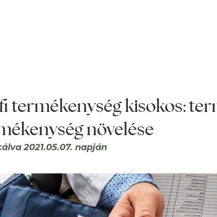
fi termékenység kisokos: ter
mékenység növelése
kálva 2021.05.07. napján