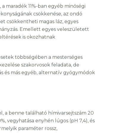
, a maradék 11%-ban egyéb minőségi
zgékonyságának csökkenése, az ondó
get csökkentheti magas láz, egyes
hányzás. Emellett egyes veleszületett
eltérések is okozhatnak
 esetek többségében a mesterséges
ezelése szakorvosok feladata, de
tás és más egyéb, alternatív gyógymódok
ml, a benne található hímivarsejtszám 20
70%, vegyhatása enyhén lúgos (pH 7,4), és
rmelyik paraméter rossz,