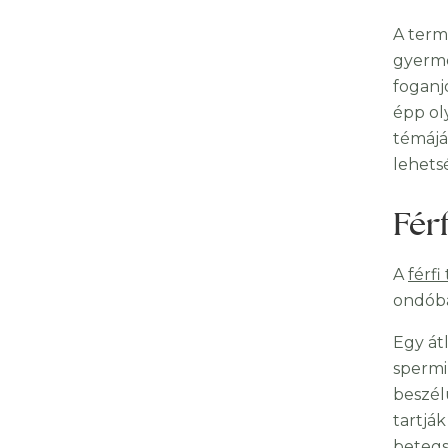
A term
gyerme
foganj
épp ol
témájá
lehets
Fér
A
férf
ondóba
Egy át
spermi
beszélü
tartjá
betegs