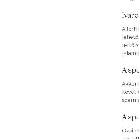
Ivarc
A férf
lehető
fertőzö
(klamí
A
sp
Akkor 
követk
sperma
A sp
Okai m
nyitot