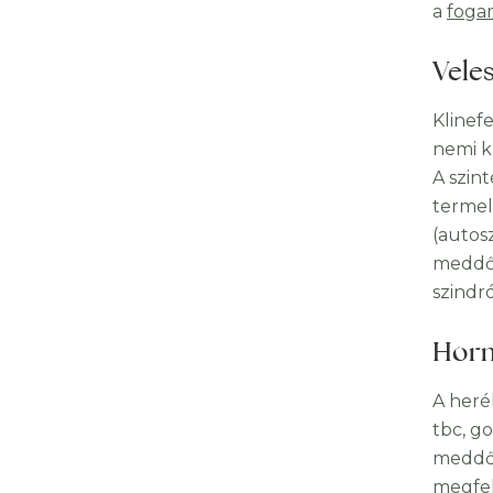
a
foga
Vele
Klinef
nemi k
A szin
termel
(autos
meddős
szindr
Horm
A heré
tbc, g
meddős
megfel