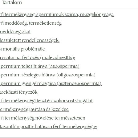
Tartalom
rfi termékenység: spermiumok száma, mozgékonysága
rfi meddőség, terméketlenség
meddőség okai
leszületett rendellenességek:
rmonális problémák:
arcsatorna-fertőzés (male adnexitis):
spermium teljes hiánya (azoospermia)
spermium részleges hiánya (oligozoospermia)
spermium gyenge mozgása (asztenozoospermia)
kockázati tényezők
rfi termékenységi teszt és szakorvosi vizsgálat
termékenység javítása és kezelése
rfi termékenység növelése természetesen
taxanthin pozitív hatása a férfi termékenységre