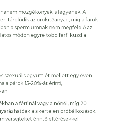
, hanem mozgékonyak is legyenek. A
ben tárolódik az örökítőanyag, míg a farok
zonban a spermiumnak nem megfelelő az
álatos módon egyre több férfi küzd a
szexuális együttlét mellett egy éven
 a párok 15-20%-át érinti,
van.
kban a férfinál vagy a nőnél, míg 20
yarázhatóak a sikertelen próbálkozások.
mivarsejteket érintő eltérésekkel