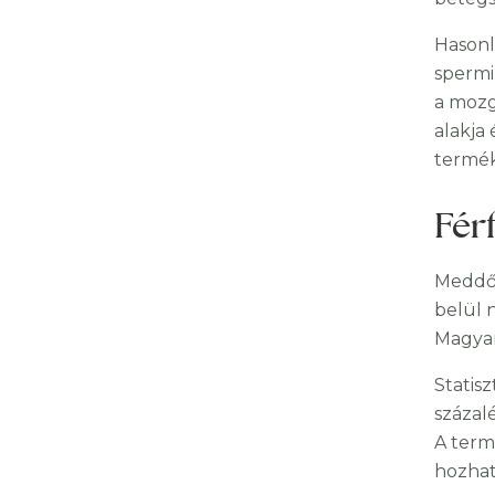
Hasonl
spermi
a mozg
alakja
termék
Fér
Meddős
belül 
Magyar
Statis
százal
A term
hozhat