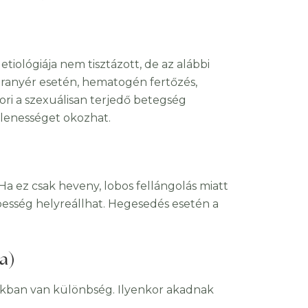
tiológiája nem tisztázott, de az alábbi
aranyér esetén, hematogén fertőzés,
akori a szexuálisan terjedő betegség
ellenességet okozhat.
Ha ez csak heveny, lobos fellángolás miatt
pesség helyreállhat. Hegesedés esetén a
a)
fokban van különbség. Ilyenkor akadnak