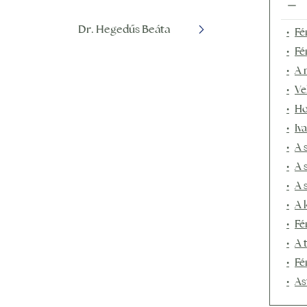
Dr. Hegedűs Beáta
Fé
Fé
A 
Ve
Ho
Iv
A 
A 
A 
A 
Fé
A 
Fé
As