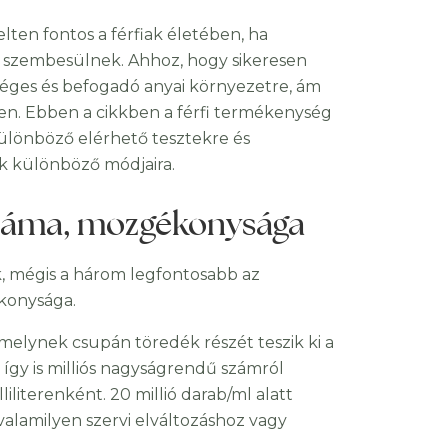
en fontos a férfiak életében, ha
 szembesülnek. Ahhoz, hogy sikeresen
éges és befogadó anyai környezetre, ám
yen. Ebben a cikkben a férfi termékenység
 különböző elérhető tesztekre és
k különböző módjaira.
száma, mozgékonysága
, mégis a három legfontosabb az
konysága.
amelynek csupán töredék részét teszik ki a
így is milliós nagyságrendű számról
iliterenként. 20 millió darab/ml alatt
alamilyen szervi elváltozáshoz vagy