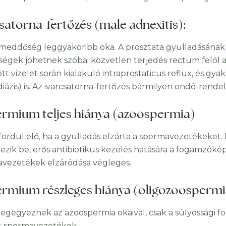
satorna-fertőzés (male adnexitis)
:
i meddőség leggyakoribb oka. A prosztata gyulladásának e
ségek jöhetnek szóba: közvetlen terjedés rectum felől 
tt vizelet során kialakuló intraprostaticus reflux, és gy
diázis) is. Az ivarcsatorna-fertőzés bármilyen ondó-rend
ermium teljes hiánya (azoospermia)
fordul elő, ha a gyulladás elzárta a spermavezetékeket. 
ezik be, erős antibiotikus kezelés hatására a fogamzóké
vezetékek elzáródása végleges.
ermium részleges hiánya (oligozoospermi
egegyeznek az azoospermia okaival, csak a súlyossági 
t spermavezetékek.