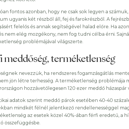
óan fontos azonban, hogy ne csak sok legyen a számuk
um ugyanis két részből áll, fej és farokrészből. A fejrész
ásért felelős és annak segítségével halad előre. Ha a
 és nem elég mozgékony, nem fog tudni célba érni. Sajn
etlenség problémájával világszerte.
fi meddőség, terméketlenség
égnek nevezzük, ha rendszeres fogamzásgátlás mentes 
nem jön létre terhesség. A terméketlenség problémája ma
országon hozzávetőlegesen 120 ezer meddő házaspár 
ztikai adatok szerint meddő párok esetében 40-40 százalé
ékban mindkét félnél jelentkező rendellenességgel mag
éketlenség az esetek közel 40%-ában férfi eredetű, a hí
ó összefüggésbe.