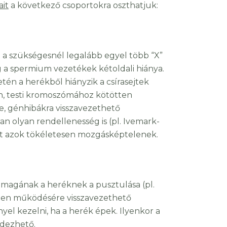
it
a következő csoportokra oszthatjuk:
eg a szükségesnél legalább egyel több “X”
 a spermium vezetékek kétoldali hiánya.
etén a herékből hiányzik a csírasejtek
en, testi kromoszómához kötötten
e, génhibákra visszavezethető
n olyan rendellenesség is (pl. Ivemark-
tt azok tökéletesen mozgásképtelenek.
magának a heréknek a pusztulása (pl.
elen működésére visszavezethető
l kezelni, ha a herék épek. Ilyenkor a
ndezhető.