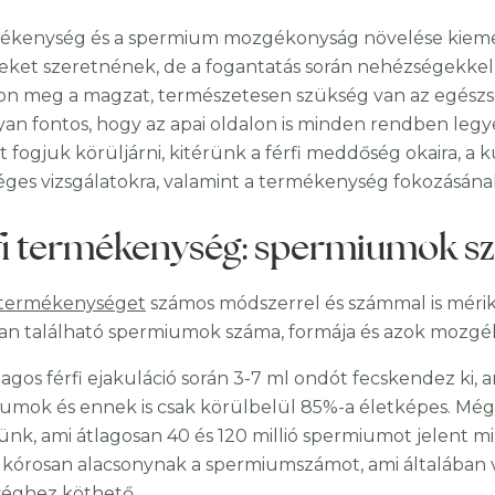
ékenység és a spermium mozgékonyság növelése kiemelt
ket szeretnének, de a fogantatás során nehézségekkel
on meg a magzat, természetesen szükség van az egészs
yan fontos, hogy az apai oldalon is minden rendben leg
t fogjuk körüljárni, kitérünk a férfi meddőség okaira, a
éges vizsgálatokra, valamint a termékenység fokozásána
fi termékenység: spermiumok 
i termékenységet
számos módszerrel és számmal is mérik
n található spermiumok száma, formája és azok mozgé
lagos férfi ejakuláció során 3-7 ml ondót fecskendez ki, 
umok és ennek is csak körülbelül 85%-a életképes. Még 
nk, ami átlagosan 40 és 120 millió spermiumot jelent mill
k kórosan alacsonynak a spermiumszámot, ami általában v
éghez köthető.