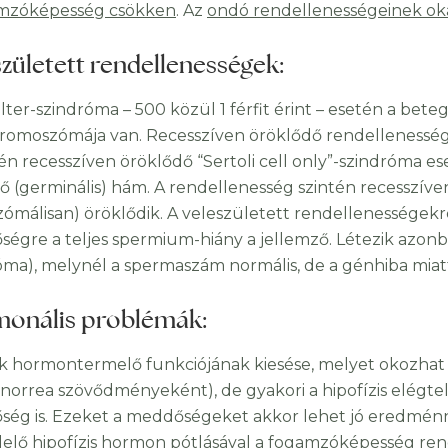
mzóképesség csökken
. Az
ondó rendellenességeinek oka
született rendellenességek
:
elter-szindróma – 500 közül 1 férfit érint – esetén a bet
romoszómája van. Recesszíven öröklődő rendellenesség
tén recesszíven öröklődő “Sertoli cell only”-szindróma es
ő (germinális) hám. A rendellenesség szintén recesszív
zómálisan) öröklődik. A veleszületett rendellenességekr
égre a teljes spermium-hiány a jellemző. Létezik azonba
óma), melynél a spermaszám normális, de a génhiba mia
onális problémák
:
k hormontermelő funkciójának kiesése, melyet okozhat 
onorrea szövődményeként), de gyakori a hipofízis elégt
ég is. Ezeket a meddőségeket akkor lehet jó eredménnye
elő hipofízis hormon pótlásával a fogamzóképesség re