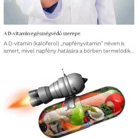
A D-vitamin egészségvédő szerepe
A D-vitamin (kalciferol) „napfényvitamin” néven is
ismert, mivel napfény hatására a bőrben termelődik.
Számos lényeges funkciója van, közülük a
legfontosabbak a kalcium és a foszfor
felszívódásának szabályozása, valamint az
immunrendszer normális működésének biztosítása.
D-hormonnak is nevezik, mivel más vitaminokkal
ellentétben hormonként működik. A szervezet a
koleszterinből állítja elő, egyik típusa D2-, a másik a
D3-vitamin.