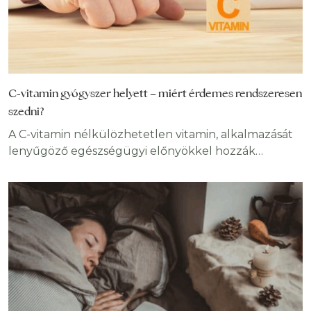
C-vitamin gyógyszer helyett – miért érdemes rendszeresen
szedni?
A C-vitamin nélkülözhetetlen vitamin, alkalmazását
lenyűgöző egészségügyi előnyökkel hozzák
összefüggésbe. Noha, a szervezet nem képes
előállítani, sok élettani folyamatban tölt be fontos
szerepet. Erős antioxidánsként megvédi a sejteket a
túltermelődő szabad gyököknek nevezett káros
molekuláktól, ezen keresztül pedig számos
betegségtől. A C-vitamin, más néven aszkorbinsav
szükséges a szervezet minden szövetének
növekedéséhez, fejlődéséhez és helyreállításához.
Számos