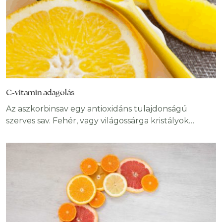
C-vitamin adagolás
Az aszkorbinsav egy antioxidáns tulajdonságú
szerves sav. Fehér, vagy világossárga kristályok
formájában jelenik meg. Az aszkorbinsav L-
enantiomere, más néven C-vitamin. A név eredete: a-
fosztóképző és scorbuticus (=skorbut) mivel a
molekula hiánya az emberi szervezetben
skorbuthoz vezethet. Élelmiszer-adalékanyagkénti
azonosítója E300. Az aszkorbinsav
cukorszármazéknak tekinthető, az L-aszkorbinsav a
2-dezoxi-2-keto-L-gulonsav γ-laktonjának en-diol -