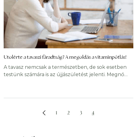
Utolérte a tavaszi fáradtság? A megoldás a vitaminpótlás!
A tavasz nemcsak a természetben, de sok esetben
testünk számára is az újjászületést jelenti. Megnő
napsütéses napok száma, hosszabbak lesznek a
nappalok, rövidebbek az éjszakák, megérkeznek az
első gólyák, kibújnak az első tavaszi virágok.Ezzel
szemben szervezetünk biológiai ritmusáraa kikeleti
időszak jelentős megterhelést ró. Cikkünkben
1
2
3
4
röviden áttekintjük a tavaszi fáradtság okait,
megjelenési formáit és megoldási lehetőségeit.