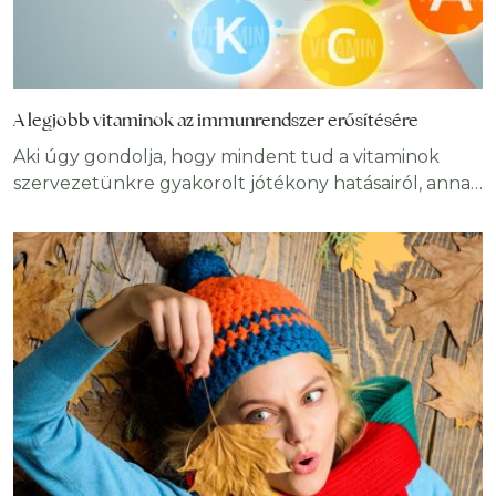
A legjobb vitaminok az immunrendszer erősítésére
Aki úgy gondolja, hogy mindent tud a vitaminok
szervezetünkre gyakorolt jótékony hatásairól, annak
ez a cikk tartogathat néhány meglepetést. Az
egészségünk szempontjából betöltött jelentőségük
ellenére a vitaminok túlnyomó részét a szervezet
nem tudja előállítani, és külső forrásból kell
beszerezni. Egy ideális világban minden szükséges
tápanyaghoz hozzájutnánk a táplálkozás útján, de
ez nem mindig lehetséges. Amikor