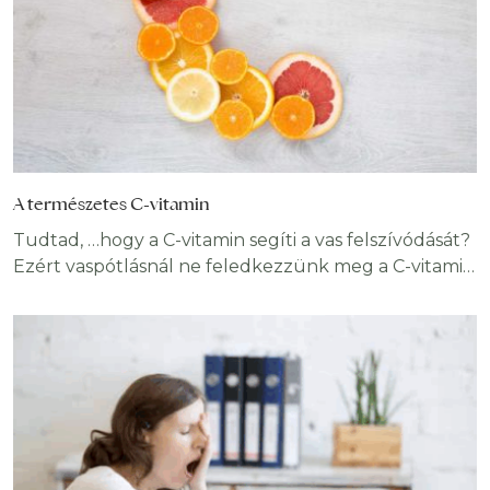
alakjának tekinthető. Vízben jól oldódik.
A természetes C-vitamin
Tudtad, …hogy a C-vitamin segíti a vas felszívódását?
Ezért vaspótlásnál ne feledkezzünk meg a C-vitamin
elégséges bevitelről sem. …hogy a legtöbb flavonoid
vegyület kedvező hatását egyéb antioxidánsokkal
(A-, C-, E-vitamin) együtt fejti ki? …hogy a túlzott
mennyiség visszaüthet, így egyes antioxidánsok
(béta-karotin, A-, C-, E-vitamin) külsőleges pótlása
nem minden esetben egészségvédő tényező?
Életünk részei, a