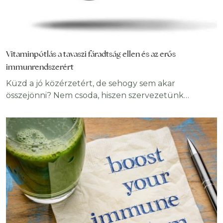
Vitaminpótlás a tavaszi fáradtság ellen és az erős
immunrendszerért
Küzd a jó közérzetért, de sehogy sem akar
összejönni? Nem csoda, hiszen szervezetünk
tavasszal az utoKüzd a jó közérzetért, de sehogy
sem akar összejönni? Nem csoda, hiszen
szervezetünk tavasszal az utolsó tartalékait
hasznosítja. Emiatt lényeges a tavaszi vitaminpótlás,
amivel a tavaszi fáradtság is gyorsan
megszüntethető, vagy akár elkerülhető, sőt, elejét
vehetjük a szezonális betegségeknek. Nincs gond,