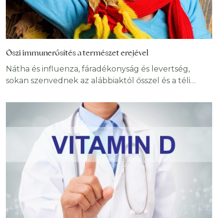
Őszi immunerősítés a természet erejével
Nátha és influenza, fáradékonyság és levertség,
sokan szenvednek az alábbiaktól ősszel és a téli
hónapokban, pedig jó eséllyel elkerülhetők
lennének! Kimondottan erre való az őszi
immunerősítés, ami maga mögé utasítja a szezonális
betegségeket, és a negatív hangulatot. Noha
megannyi szépséget tartogat, az ősz hírhedten a
megfázás és az influenza szezonja. Ahogy a nappalok
rövidülnek, hajlamosak