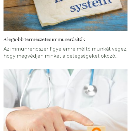
A legjobb természetes immunerősítők
Az immunrendszer figyelemre méltó munkát végez,
hogy megvédjen minket a betegségeket okozó
mikroorganizmusoktól. De néha azonban kudarcot
vall, és egy-egy kórokozó sikeresen megbetegít
bennünket. Vajon be lehet-e beavatkozni ebbe a
folyamatba, és megerősíteni az immunrendszert?
Bizonyos étrend változtatásokkal sokat tehetünk a
majdnem tökéletes immunválasz érdekében,
mutatjuk, melyek a leghatékinyabb természetes
immunerősítők. Természetes immunerősítők
sokasága áll