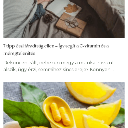
7 tipp őszi fáradtság ellen – Így segít a C-vitamin és a
méregtelenítés
Dekoncentrált, nehezen megy a munka, rosszul
alszik, úgy érzi, semmihez sincs ereje? Könnyen
lehet, hogy utolérte az őszi fáradtság! Szerencsére
nem valami homályos dologról van szó, az őszi
fáradtság megszüntetésének megvannak a jól
bevált módszerei. Megmutatjuk a 7
leghatékonyabbat. Tudta, hogy nemcsak tavaszi,
hanem őszi fáradtság is létezik? És azt, hogy ez
sokkal, de sokkal