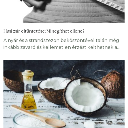
Hasi zsír eltüntetése: Mi segíthet ellene?
A nyár és a strandszezon beköszöntével talán még
inkább zavaró és kellemetlen érzést kelthetnek a
has környékén elhelyezkedő zsírpárnák. Ha nem
kezdtél el időben dolgozni a bikini body-n, ne
aggódj, nincs veszve semmi! Cikkünkben
bemutatjuk, milyen okok állhatnak az úszógumik és
zsírpárnák mögött az egészségtelen étrenden és a
kevés testmozgáson túl. Ezt követően bemutatunk
pár