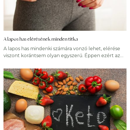
A lapos has elérésének minden titka
A lapos has mindenki számára vonzó lehet, elérése
viszont korántsem olyan egyszerű. Éppen ezért az
alábbiakban olyan hasznos tippeket veszünk sorra,
amelyek sokkal könnyebbé teszik a kívánt álomalak
megvalósítását. Melyik nő ne vágyna arra, hogy olyan
szűk ruhákat vehessen fel, amelyek kiemelik karcsú
alakját? Ennek sok esetben a lapos hiánya szab
gátat, aminek elérése nem