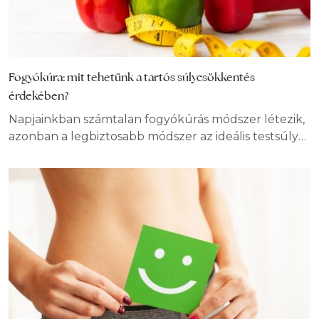
Fogyókúra: mit tehetünk a tartós súlycsökkentés
érdekében?
Napjainkban számtalan fogyókúrás módszer létezik,
azonban a legbiztosabb módszer az ideális testsúly
fenntartására az egészséges életmód követése. Az
egészséges életmód manapság egyre fontosabbá
válik az emberek számára, hiszen ez a kulcsa egy
hosszú és felhőtlen életnek. A fogyókúrás
módszerekről általánosan A fogyókúra és az
egészséges életmód fogalmak kéz a kézben járnak,
hiszen az emberek nagy