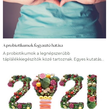
A probiotikumok fogyasztó hatása
A probiotikumok a legnépszerűbb
táplálékkiegészítők közé tartoznak. Egyes kutatások
arra utalnak, hogy befolyásolhatják a fogyást. Mivel
világszerte számos krónikus betegség előfordulása
növekszik, és ezek kiváltó okai közül az elhízás az
elsődleges, áttörést jelenthet a túlsúly jótékony
bélbaktériumokkal történő kezelése vagy
megelőzése. A táplálkozási, életmódbeli és genetikai
tényezők mellett felvetődött, hogy az elhízás a
bélflóra nem