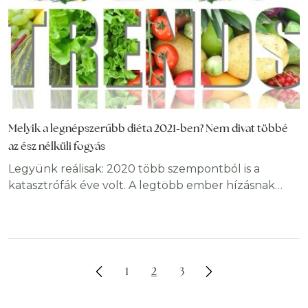
Melyik a legnépszerűbb diéta 2021-ben? Nem divat többé
az ész nélküli fogyás
Legyünk reálisak: 2020 több szempontból is a
katasztrófák éve volt. A legtöbb ember hízásnak
indult, mivel otthon ült és nem mozgott a karantén
ideje alatt. Nem csoda hát, ha a 2021-es év
leghatékonyabb fogyókúrás étrendjének
megtalálása egyesek számára prioritássá vált. Lássuk,
mit jósolnak a szakértők, és melyik lesz a legjobb
1
2
3
diéta a jövő évben. Lassan