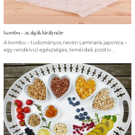
Kombu – az algák királynője
A kombu – tudományos nevén Laminaria japonica –
egy rendkívül egészséges, temérdek pozitív
egészségügyi hatással rendelkező, a barna algák
fajához tartozó alga fajta, melyet a világ számos
országában fogyasztanak. Legnagyobb felhasználói
a japánok, akik több mint másfél évezrede
használják, és úgy tekintenek rá, mint az egészség és
a hosszú élettartam zálogára. Az ázsiai konyha egyik