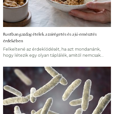
Rostban gazdag ételek a zsírégetés és a jó emésztés
érdekében
Felkeltené az érdeklődését, ha azt mondanánk,
hogy létezik egy olyan táplálék, amitől nemcsak
egészségesebbek lehetünk, de lefogyhatunk, sőt
hosszabb ideig élhetünk? Nem valamiféle drága és
elérhetetlen dologra kell gondolni, mindezt a
rostban gazdag ételek fogyasztása nyújtja
számunkra. Mi az, ami megvéd a szívrohamtól és a
stroke-tól, segít megelőzni a súlygyarapodást,
stabilizálja a vércukor- és a