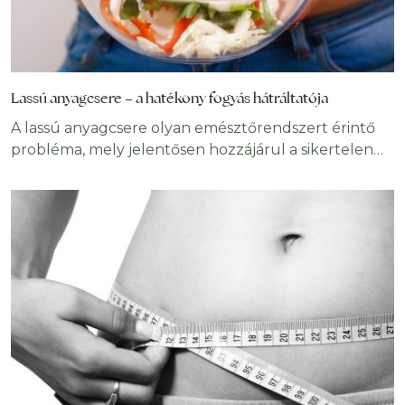
Lassú anyagcsere – a hatékony fogyás hátráltatója
A lassú anyagcsere olyan emésztőrendszert érintő
probléma, mely jelentősen hozzájárul a sikertelen
diétához. Számos hajlamosító tényezője ismert,
melyek legtöbbjén változtathatunk. A lassú és gyors
anyagcsere merőben különböző szimptómákat idéz
elő, így egyszerűen kideríthetjük, melyik
kategóriába tartozunk. Napi tevékenységeinkkel
kedvezünk a panaszok kialakulásának, így fontos
tudni, miken változtassunk a siker érdekében.