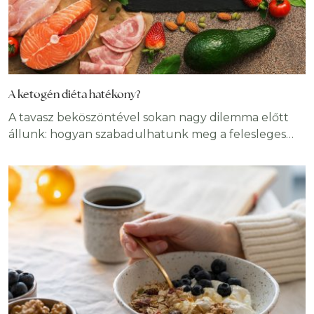
A ketogén diéta hatékony?
A tavasz beköszöntével sokan nagy dilemma előtt
állunk: hogyan szabadulhatunk meg a felesleges
kilóktól lehetőleg anélkül, hogy az
elviselhetetlenségig éheztetnénk magunkat? Mi
ismerünk egy eredményes megoldást, ez pedig a
ketogén diéta. Az alábbiakban egy olyan egyre
nagyobb népszerűségnek örvendő fogyókúrás
módszerről lesz szó, amely alatt bátran
fogyaszthatunk bacont, tepertőt, házi kolbászt és
olajos magvakat is.