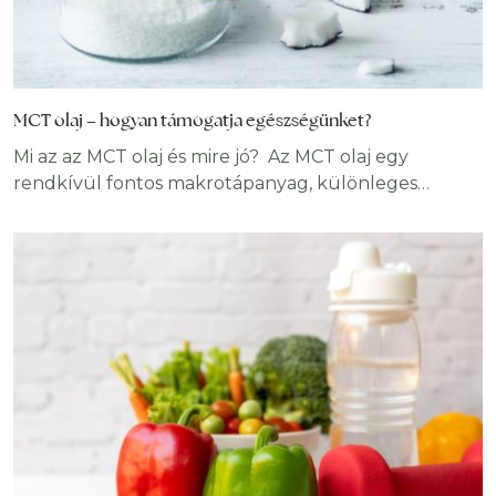
MCT olaj – hogyan támogatja egészségünket?
Mi az az MCT olaj és mire jó? Az MCT olaj egy
rendkívül fontos makrotápanyag, különleges
üzemanyag testünk számára. Számos pozitív
hatással bír, a legtöbben főként a fogyókúra vagy
diéta támogatásának egyik eszközeként ismerik.
Kiváló anyagcsere gyorsító hatással rendelkezik,
képes gyors energiát biztosítani a szervezetnek, de
nem raktározódik el zsírszövetként. Kókuszolajból
vagy pálmamag olajból kinyert