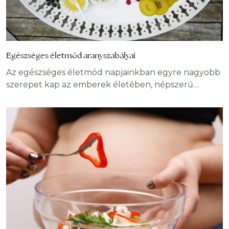
Egészséges életmód aranyszabályai
Az egészséges életmód napjainkban egyre nagyobb
szerepet kap az emberek életében, népszerű
irányzattá nőtte ki magát. Ezzel párhuzamosan
számtalan tudnivaló kering róla a neten, az ember
könnyen elveszhet az információrengetegben.
Melyek az egészséges életmód legfontosabb
alappillérei? Miért jó nekünk, ha igyekszünk
betartani? Cikkünkből kiderül! Ép testben ép lélek,
hangzik az ismert közmondás, melynek
igazságtartalma igen