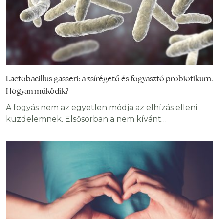
Lactobacillus gasseri: a zsírégető és fogyasztó probiotikum.
Hogyan működik?
A fogyás nem az egyetlen módja az elhízás elleni
küzdelemnek. Elsősorban a nem kívánt
súlygyarapodás megakadályozása a
legcélravezetőbb az elhízás elkerülése
szempontjából. Úgy tűnik, egyes probiotikus törzsek,
mint a Lactobacillus gasseri, megakadályozhatják,
hogy pluszkilókat szedjük fel magukra. Az elmúlt
években a Lactobacillus gasseri probiotikum nagy
népszerűségre és figyelemre tett szert. Elsősorban a
fogyást elősegítő tulajdonsága