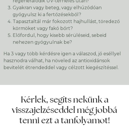
regenerálódik UV-terhelés után?
Gyakran vagy beteg, vagy elhúzódóan
gyógyulsz ki a fertőzésekből?
Tapasztaltál már fokozott hajhullást, töredező
körmöket vagy fakó bőrt?
Előfordul, hogy kisebb sérüléseid, sebeid
nehezen gyógyulnak be?
Ha 3 vagy több kérdésre igen a válaszod, jó eséllyel
hasznodra válhat, ha növeled az antioxidánsok
bevitelét étrendeddel vagy célzott kiegészítéssel.
Kérlek, segíts nekünk a
visszajelzéseddel még jobbá
tenni ezt a tanfolyamot!