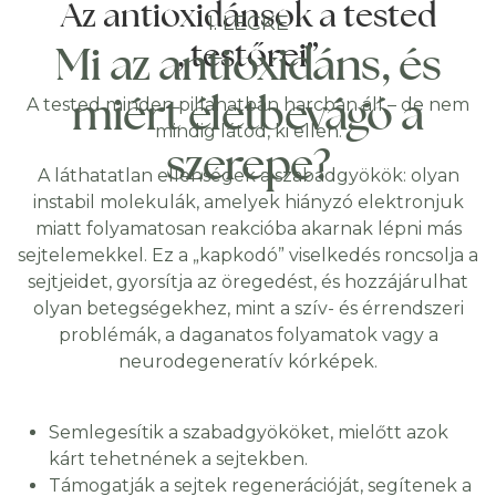
Az antioxidánsok a tested
1. LECKE
„testőrei”
Mi az antioxidáns, és
miért életbevágó a
A tested minden pillanatban harcban áll – de nem
mindig látod, ki ellen.
szerepe?
A láthatatlan ellenségek a szabadgyökök: olyan
instabil molekulák, amelyek hiányzó elektronjuk
miatt folyamatosan reakcióba akarnak lépni más
sejtelemekkel. Ez a „kapkodó” viselkedés roncsolja a
sejtjeidet, gyorsítja az öregedést, és hozzájárulhat
olyan betegségekhez, mint a szív- és érrendszeri
problémák, a daganatos folyamatok vagy a
neurodegeneratív kórképek.
Semlegesítik a szabadgyököket, mielőtt azok
kárt tehetnének a sejtekben.
Támogatják a sejtek regenerációját, segítenek a