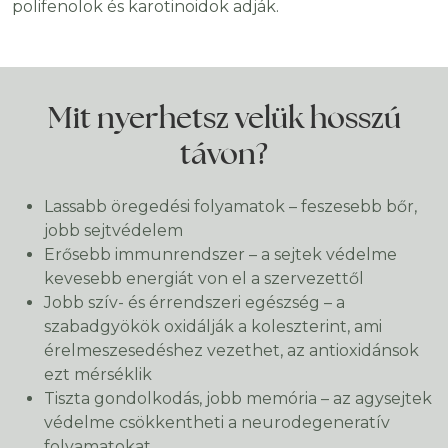
polifenolok és karotinoidok adják.
Mit nyerhetsz velük hosszú
távon?
Lassabb öregedési folyamatok – feszesebb bőr,
jobb sejtvédelem
Erősebb immunrendszer – a sejtek védelme
kevesebb energiát von el a szervezettől
Jobb szív- és érrendszeri egészség – a
szabadgyökök oxidálják a koleszterint, ami
érelmeszesedéshez vezethet, az antioxidánsok
ezt mérséklik
Tiszta gondolkodás, jobb memória – az agysejtek
védelme csökkentheti a neurodegeneratív
folyamatokat