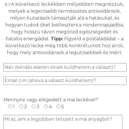
👉A következő leckékben mélyebben megnézzük,
melyek a legerősebb természetes antioxidánsok,
milyen kutatások támasztják alá a hatásukat, és
hogyan tudod őket beilleszteni a mindennapjaidba,
hogy hosszú távon megőrizd egészségedet és
fiatalos energiádat.
Tipp:
Figyeld a postaládádat – a
következő lecke még több konkrétumot hoz arról,
hogy mely antioxidánsok a legütősebbek és miért.
Mennyire vagy elégedett a mai leckével?
1
2
3
4
5