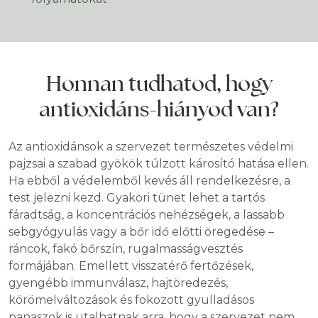
Honnan tudhatod, hogy
antioxidáns-hiányod van?
Az antioxidánsok a szervezet természetes védelmi
pajzsai a szabad gyökök túlzott károsító hatása ellen.
Ha ebből a védelemből kevés áll rendelkezésre, a
test jelezni kezd. Gyakori tünet lehet a tartós
fáradtság, a koncentrációs nehézségek, a lassabb
sebgyógyulás vagy a bőr idő előtti öregedése –
ráncok, fakó bőrszín, rugalmasságvesztés
formájában. Emellett visszatérő fertőzések,
gyengébb immunválasz, hajtöredezés,
körömelváltozások és fokozott gyulladásos
panaszok is utalhatnak arra, hogy a szervezet nem