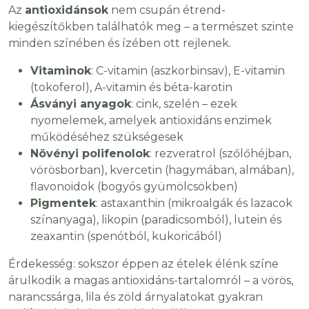
Az
antioxidánsok
nem csupán étrend-
kiegészítőkben találhatók meg – a természet szinte
minden színében és ízében ott rejlenek.
Vitaminok
: C-vitamin (aszkorbinsav), E-vitamin
(tokoferol), A-vitamin és béta-karotin
Ásványi anyagok
: cink, szelén – ezek
nyomelemek, amelyek antioxidáns enzimek
működéséhez szükségesek
Növényi polifenolok
: rezveratrol (szőlőhéjban,
vörösborban), kvercetin (hagymában, almában),
flavonoidok (bogyós gyümölcsökben)
Pigmentek
: astaxanthin (mikroalgák és lazacok
színanyaga), likopin (paradicsomból), lutein és
zeaxantin (spenótból, kukoricából)
Érdekesség: sokszor éppen az ételek élénk színe
árulkodik a magas antioxidáns-tartalomról – a vörös,
narancssárga, lila és zöld árnyalatokat gyakran