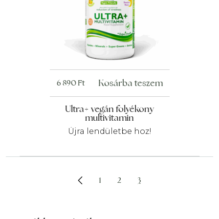
Kosárba teszem
6 890
Ft
Ultra+ vegán folyékony
multivitamin
Újra lendületbe hoz!
1
2
3