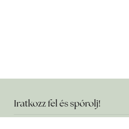
Iratkozz fel és spórolj!
Szereted a jó ajánlatokat? Akkor ne maradj le!