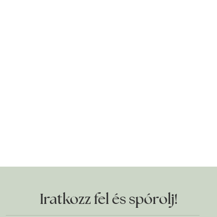
Iratkozz fel és spórolj!