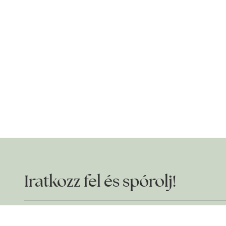
Iratkozz fel és spórolj!
Szereted a jó ajánlatokat? Akkor ne maradj le!